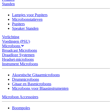
Standen
Lampjes voor Pupiters
Microfoonstatieven
Pupiters
Speaker Standen
Verlichting
Voedingen (PSU)
Microfoons
Broadcast Microfoons
Draadloze Systemen
Headset-microfoons
Instrument Microfoons
Akoestische Gitaarmicrofoons
Drummicrofoons
Gitaar en Basmicrofoons
Microfoons voor Blaasinstrumenten
Microfoon Accessoires
Boompoles