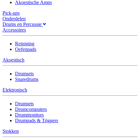
Akoestische Amps
Pick-ups
Onderdelen
Drums en Percussie
Accessoires
Reiniging
Oefenpads
Akoestisch
Drumsets
Snaredrums
Elektronisch
Drumsets
Drumcomputers
Drummonitors
Drumpads & Triggers
Stokken