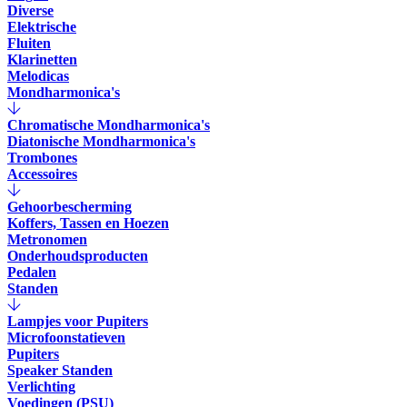
Diverse
Elektrische
Fluiten
Klarinetten
Melodicas
Mondharmonica's
Chromatische Mondharmonica's
Diatonische Mondharmonica's
Trombones
Accessoires
Gehoorbescherming
Koffers, Tassen en Hoezen
Metronomen
Onderhoudsproducten
Pedalen
Standen
Lampjes voor Pupiters
Microfoonstatieven
Pupiters
Speaker Standen
Verlichting
Voedingen (PSU)