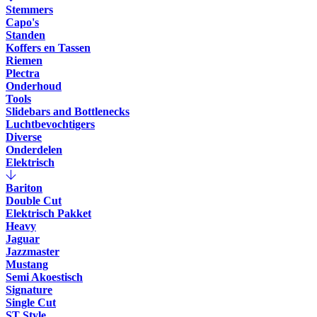
Stemmers
Capo's
Standen
Koffers en Tassen
Riemen
Plectra
Onderhoud
Tools
Slidebars and Bottlenecks
Luchtbevochtigers
Diverse
Onderdelen
Elektrisch
Bariton
Double Cut
Elektrisch Pakket
Heavy
Jaguar
Jazzmaster
Mustang
Semi Akoestisch
Signature
Single Cut
ST Style