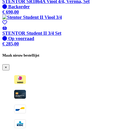
STENTOR SR1864A Viool 4/4, Verona, Set
Niet
Backorder
op
€
690,00
voorraad
-
Wordt
verzonden
STENTOR Student II 3/4 Set
wanneer
Op
Op voorraad
beschikbaar
voorraad
€
285,00
Maak nieuw bestellijst
×