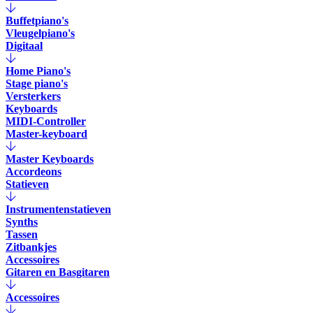
Buffetpiano's
Vleugelpiano's
Digitaal
Home Piano's
Stage piano's
Versterkers
Keyboards
MIDI-Controller
Master-keyboard
Master Keyboards
Accordeons
Statieven
Instrumentenstatieven
Synths
Tassen
Zitbankjes
Accessoires
Gitaren en Basgitaren
Accessoires