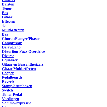
Bariton
Tenor
Bas
Gitaar
Effecten
Multi-effecten
Bas
Chorus/Flanger/Phaser
Compressor
Delay/Echo
Distortion-Fuzz-Overdrive
Diverse
Equalizer
Gitaar en Bassynthesizers
Gitaar Multi-effecten
Looper
Pedalboards
Reverb
Stomp/drumboxen
Switch
Tuner Pedal
Voedingen
Volume-/expressie