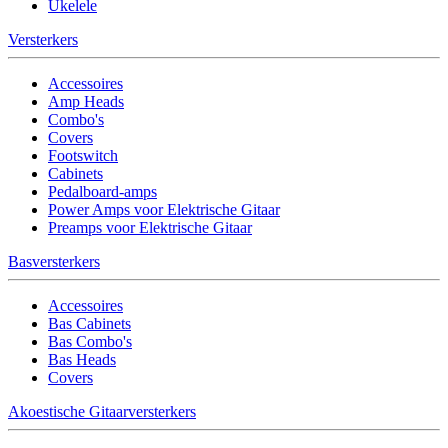
Ukelele
Versterkers
Accessoires
Amp Heads
Combo's
Covers
Footswitch
Cabinets
Pedalboard-amps
Power Amps voor Elektrische Gitaar
Preamps voor Elektrische Gitaar
Basversterkers
Accessoires
Bas Cabinets
Bas Combo's
Bas Heads
Covers
Akoestische Gitaarversterkers