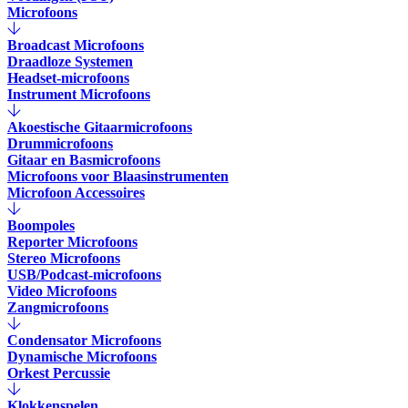
Microfoons
Broadcast Microfoons
Draadloze Systemen
Headset-microfoons
Instrument Microfoons
Akoestische Gitaarmicrofoons
Drummicrofoons
Gitaar en Basmicrofoons
Microfoons voor Blaasinstrumenten
Microfoon Accessoires
Boompoles
Reporter Microfoons
Stereo Microfoons
USB/Podcast-microfoons
Video Microfoons
Zangmicrofoons
Condensator Microfoons
Dynamische Microfoons
Orkest Percussie
Klokkenspelen