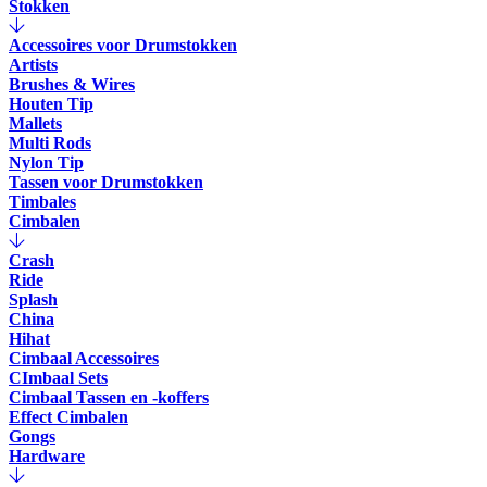
Stokken
Accessoires voor Drumstokken
Artists
Brushes & Wires
Houten Tip
Mallets
Multi Rods
Nylon Tip
Tassen voor Drumstokken
Timbales
Cimbalen
Crash
Ride
Splash
China
Hihat
Cimbaal Accessoires
CImbaal Sets
Cimbaal Tassen en -koffers
Effect Cimbalen
Gongs
Hardware