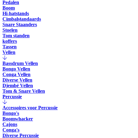
Pedalen
Boom
Hi-hatstands
Cimbalstandaards
Snare Staanders
Stoelen
Tom standen
koffers
Tassen
Vellen
Bassdrum Vellen
Bongo Vellen
Conga Vellen
Diverse Vellen
Djembé Vellen
Tom & Snare Vellen
Percussie
Accessoires voor Percussie
Bongo's
Boomwhacker
Cajons
Conga's
Diverse Percussie