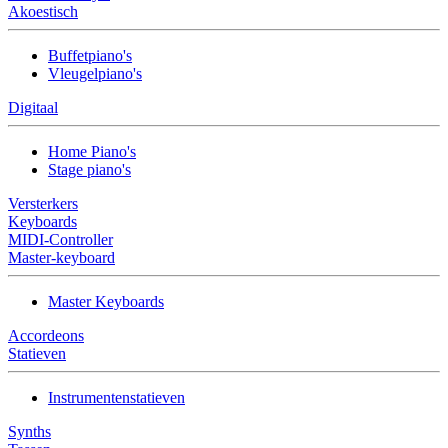
Akoestisch
Buffetpiano's
Vleugelpiano's
Digitaal
Home Piano's
Stage piano's
Versterkers
Keyboards
MIDI-Controller
Master-keyboard
Master Keyboards
Accordeons
Statieven
Instrumentenstatieven
Synths