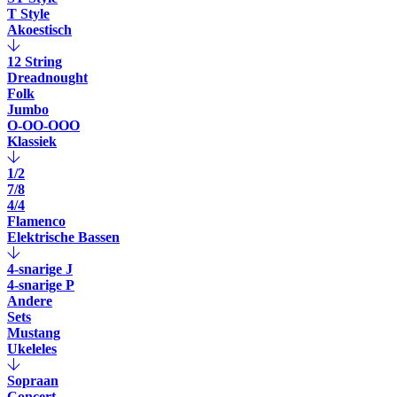
T Style
Akoestisch
12 String
Dreadnought
Folk
Jumbo
O-OO-OOO
Klassiek
1/2
7/8
4/4
Flamenco
Elektrische Bassen
4-snarige J
4-snarige P
Andere
Sets
Mustang
Ukeleles
Sopraan
Concert