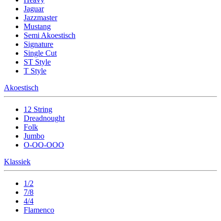
Jaguar
Jazzmaster
Mustang
Semi Akoestisch
Signature
Single Cut
ST Style
T Style
Akoestisch
12 String
Dreadnought
Folk
Jumbo
O-OO-OOO
Klassiek
1/2
7/8
4/4
Flamenco