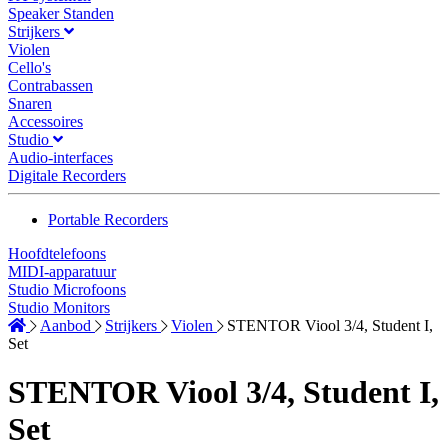
Speaker Standen
Strijkers
Violen
Cello's
Contrabassen
Snaren
Accessoires
Studio
Audio-interfaces
Digitale Recorders
Portable Recorders
Hoofdtelefoons
MIDI-apparatuur
Studio Microfoons
Studio Monitors
Aanbod
Strijkers
Violen
STENTOR Viool 3/4, Student I,
Set
STENTOR Viool 3/4, Student I,
Set