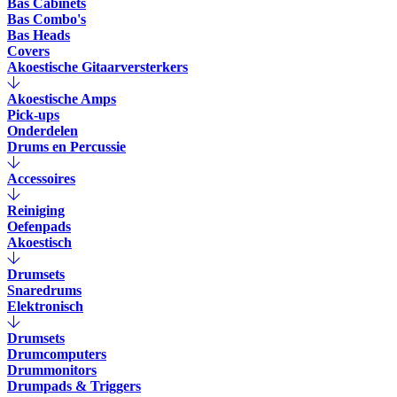
Bas Cabinets
Bas Combo's
Bas Heads
Covers
Akoestische Gitaarversterkers
Akoestische Amps
Pick-ups
Onderdelen
Drums en Percussie
Accessoires
Reiniging
Oefenpads
Akoestisch
Drumsets
Snaredrums
Elektronisch
Drumsets
Drumcomputers
Drummonitors
Drumpads & Triggers