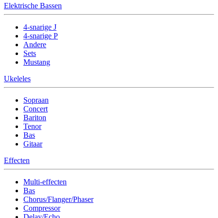
Elektrische Bassen
4-snarige J
4-snarige P
Andere
Sets
Mustang
Ukeleles
Sopraan
Concert
Bariton
Tenor
Bas
Gitaar
Effecten
Multi-effecten
Bas
Chorus/Flanger/Phaser
Compressor
Delay/Echo