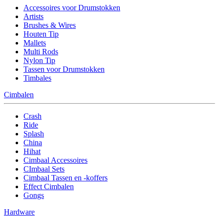
Accessoires voor Drumstokken
Artists
Brushes & Wires
Houten Tip
Mallets
Multi Rods
Nylon Tip
Tassen voor Drumstokken
Timbales
Cimbalen
Crash
Ride
Splash
China
Hihat
Cimbaal Accessoires
CImbaal Sets
Cimbaal Tassen en -koffers
Effect Cimbalen
Gongs
Hardware