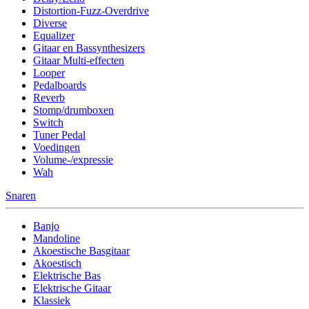
Distortion-Fuzz-Overdrive
Diverse
Equalizer
Gitaar en Bassynthesizers
Gitaar Multi-effecten
Looper
Pedalboards
Reverb
Stomp/drumboxen
Switch
Tuner Pedal
Voedingen
Volume-/expressie
Wah
Snaren
Banjo
Mandoline
Akoestische Basgitaar
Akoestisch
Elektrische Bas
Elektrische Gitaar
Klassiek