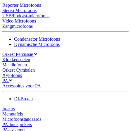
Reporter Microfoons
Stereo Microfoons
USB/Podcast-microfoons
Video Microfoons
Zangmicrofoons
Condensator Microfoons
Dynamische Microfoons
Orkest Percussie
Klokkenspelen
Metallofonen
Orkest Cymbalen
Xylofoons
PA
Accessoires voor PA
DI-Boxen
In-ears
Mengtafels
Microfoonstandaards
PA-luidsprekers
PA-systemen