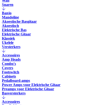
Wah
Snaren
Banjo
Mandoline
Akoestische Basgitaar
Akoestisch
Elektrische Bas
Elektrische Gitaar
Klassiek
Ukelele
Versterkers
Accessoires
Amp Heads
Combo's
Covers
Footswitch
Cabinets
Pedalboard-amps
Power Amps voor Elektrische Gitaar
Preamps voor Elektrische Gitaar
Basversterkers
Accessoires