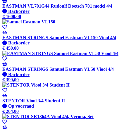
EASTMAN VL701G44 Rudoulf Doetsch 701 model 4/4
Niet
Backorder
op
€
1600,00
voorraad
-
Wordt
verzonden
EASTMAN STRINGS Samuel Eastman VL150 Viool 4/4
wanneer
Niet
Backorder
beschikbaar
op
€
450,00
voorraad
-
Wordt
verzonden
EASTMAN STRINGS Samuel Eastman VL50 Viool 4/4
wanneer
Niet
Backorder
beschikbaar
op
€
399,00
voorraad
-
Wordt
verzonden
STENTOR Viool 3/4 Student II
wanneer
Op
Op voorraad
beschikbaar
voorraad
€
204,00