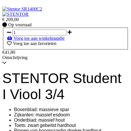
€
209,00
Op
Op voorraad
voorraad
Voeg toe aan winkelmandje
Voeg toe aan favorieten
€41,80
Omschrijving
STENTOR Student
I Viool 3/4
Bovenblad: massieve spar
Zijkanten: massief esdoorn
Onderblad: massief hout
Toets: zwart gebeitst hardhout
Pinnen van hoogwaardig donker hardhout