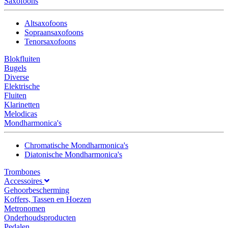
Saxofoons
Altsaxofoons
Sopraansaxofoons
Tenorsaxofoons
Blokfluiten
Bugels
Diverse
Elektrische
Fluiten
Klarinetten
Melodicas
Mondharmonica's
Chromatische Mondharmonica's
Diatonische Mondharmonica's
Trombones
Accessoires
Gehoorbescherming
Koffers, Tassen en Hoezen
Metronomen
Onderhoudsproducten
Pedalen