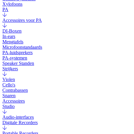
Xylofoons
PA
Accessoires voor PA
DI-Boxen
In-ears
Mengtafels
Microfoonstandaards
PA-luidsprekers
PA-systemen
Speaker Standen
Strijkers
Violen
Cello's
Contrabassen
Snaren
Accessoires
Studio
Audio-interfaces
Digitale Recorders
Portable Recorders