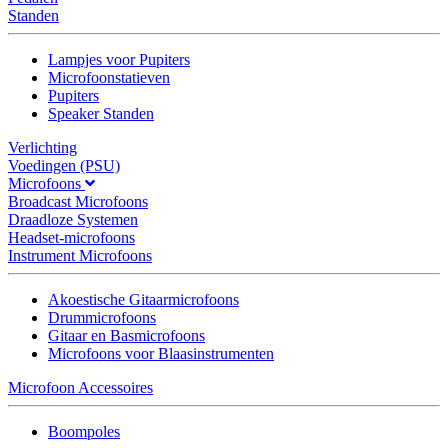
Standen
Lampjes voor Pupiters
Microfoonstatieven
Pupiters
Speaker Standen
Verlichting
Voedingen (PSU)
Microfoons
Broadcast Microfoons
Draadloze Systemen
Headset-microfoons
Instrument Microfoons
Akoestische Gitaarmicrofoons
Drummicrofoons
Gitaar en Basmicrofoons
Microfoons voor Blaasinstrumenten
Microfoon Accessoires
Boompoles