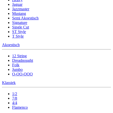
Jaguar
Jazzmaster
Mustang
Semi Akoestisch
Signature
Single Cut
ST Style
T Style
Akoestisch
12 String
Dreadnought
Folk
Jumbo
O-OO-OOO
Klassiek
1/2
7/8
4/4
Flamenco