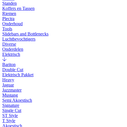
Standen
Koffers en Tassen
Riemen
Plectra
Onderhoud
Tools
Slidebars and Bottlenecks
Luchtbevochtigers
Diverse
Onderdelen
Elektrisch
Bariton
Double Cut
Elektrisch Pakket
Heavy
Jaguar
Jazzmaster
Mustang
Semi Akoestisch
Signature
Single Cut
ST Style
T Style
Akoestisch