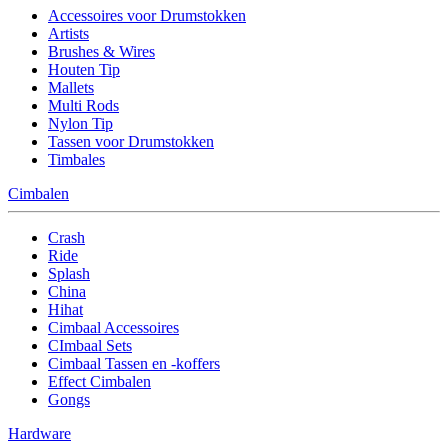
Accessoires voor Drumstokken
Artists
Brushes & Wires
Houten Tip
Mallets
Multi Rods
Nylon Tip
Tassen voor Drumstokken
Timbales
Cimbalen
Crash
Ride
Splash
China
Hihat
Cimbaal Accessoires
CImbaal Sets
Cimbaal Tassen en -koffers
Effect Cimbalen
Gongs
Hardware