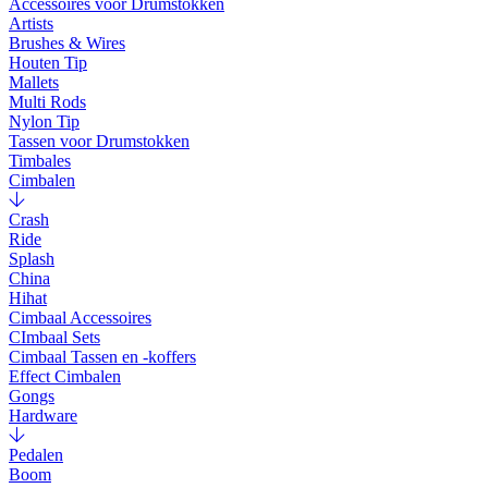
Accessoires voor Drumstokken
Artists
Brushes & Wires
Houten Tip
Mallets
Multi Rods
Nylon Tip
Tassen voor Drumstokken
Timbales
Cimbalen
Crash
Ride
Splash
China
Hihat
Cimbaal Accessoires
CImbaal Sets
Cimbaal Tassen en -koffers
Effect Cimbalen
Gongs
Hardware
Pedalen
Boom