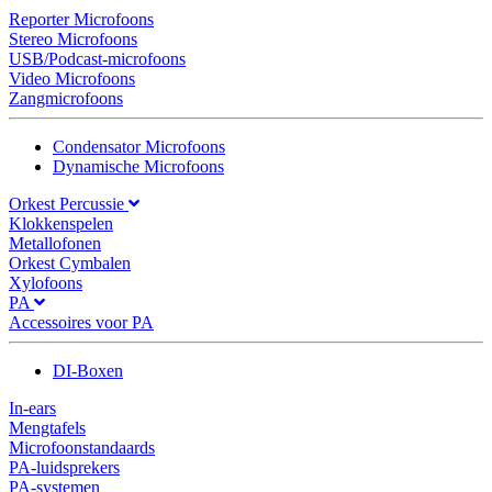
Reporter Microfoons
Stereo Microfoons
USB/Podcast-microfoons
Video Microfoons
Zangmicrofoons
Condensator Microfoons
Dynamische Microfoons
Orkest Percussie
Klokkenspelen
Metallofonen
Orkest Cymbalen
Xylofoons
PA
Accessoires voor PA
DI-Boxen
In-ears
Mengtafels
Microfoonstandaards
PA-luidsprekers
PA-systemen