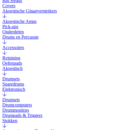
Bas Heads
Covers
Akoestische Gitaarversterkers
Akoestische Amps
Pick-ups
Onderdelen
Drums en Percussie
Accessoires
Reiniging
Oefenpads
Akoestisch
Drumsets
Snaredrums
Elektronisch
Drumsets
Drumcomputers
Drummonitors
Drumpads & Triggers
Stokken