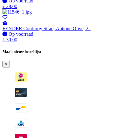
Op
Op voorraad
voorraad
€
28,00
FENDER Corduroy Strap, Antique Olive, 2"
Op
Op voorraad
voorraad
€
30,00
Maak nieuw bestellijst
×