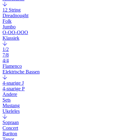
12 String
Dreadnought
Folk
Jumbo
O-OO-OOO
Klassiek
1/2
7/8
4/4
Flamenco
Elektrische Bassen
4-snarige J
4-snarige P
Andere
Sets
Mustang
Ukeleles
Sopraan
Concert
Bariton
Tenor