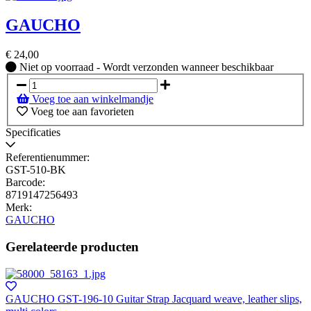
GAUCHO
€
24,00
Niet
Niet op voorraad - Wordt verzonden wanneer beschikbaar
op
voorraad
Voeg toe aan winkelmandje
-
Voeg toe aan favorieten
Wordt
verzonden
Specificaties
wanneer
beschikbaar
Referentienummer:
GST-510-BK
Barcode:
8719147256493
Merk:
GAUCHO
Gerelateerde producten
GAUCHO GST-196-10 Guitar Strap Jacquard weave, leather slips,