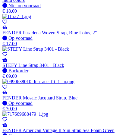
multi colors
Niet
Niet op voorraad
op
€
18,00
voorraad
FENDER Pasadena Woven Strap, Blue Lotus, 2"
Op
Op voorraad
voorraad
€
17,00
STEFY Line Strap 3401 - Black
Niet
Backorder
op
€
69,00
voorraad
-
Wordt
verzonden
FENDER Mosaic Jacquard Strap, Blue
wanneer
Op
Op voorraad
beschikbaar
voorraad
€
30,00
FENDER American Vintage II Sun Strap Sea Foam Green