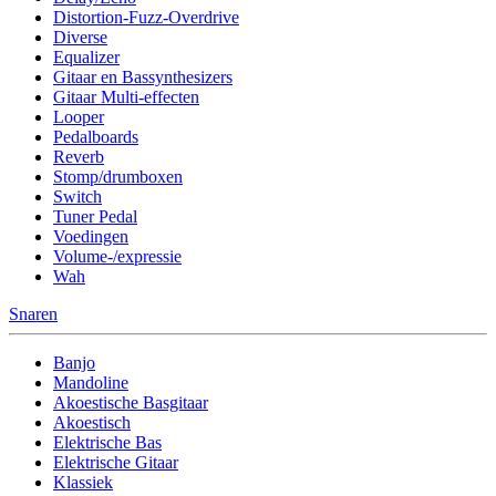
Distortion-Fuzz-Overdrive
Diverse
Equalizer
Gitaar en Bassynthesizers
Gitaar Multi-effecten
Looper
Pedalboards
Reverb
Stomp/drumboxen
Switch
Tuner Pedal
Voedingen
Volume-/expressie
Wah
Snaren
Banjo
Mandoline
Akoestische Basgitaar
Akoestisch
Elektrische Bas
Elektrische Gitaar
Klassiek