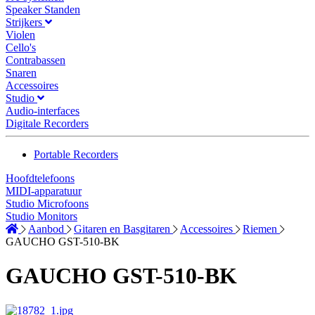
Speaker Standen
Strijkers
Violen
Cello's
Contrabassen
Snaren
Accessoires
Studio
Audio-interfaces
Digitale Recorders
Portable Recorders
Hoofdtelefoons
MIDI-apparatuur
Studio Microfoons
Studio Monitors
Aanbod
Gitaren en Basgitaren
Accessoires
Riemen
GAUCHO GST-510-BK
GAUCHO GST-510-BK