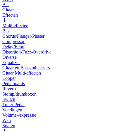
Bas
Gitaar
Effecten
Multi-effecten
Bas
Chorus/Flanger/Phaser
Compressor
Delay/Echo
Distortion-Fuzz-Overdrive
Diverse
Equalizer
Gitaar en Bassynthesizers
Gitaar Multi-effecten
Looper
Pedalboards
Reverb
Stomp/drumboxen
Switch
Tuner Pedal
Voedingen
Volume-/expressie
Wah
Snaren