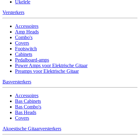
Ukelele
Versterkers
Accessoires
Amp Heads
Combo's
Covers
Footswitch
Cabinets
Pedalboard-amps
Power Amps voor Elektrische Gitaar
Preamps voor Elektrische Gitaar
Basversterkers
Accessoires
Bas Cabinets
Bas Combo's
Bas Heads
Covers
Akoestische Gitaarversterkers