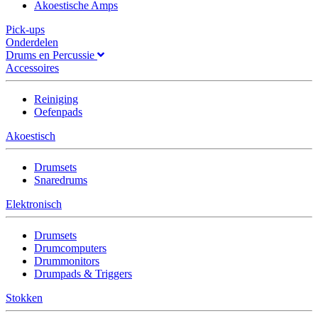
Akoestische Amps
Pick-ups
Onderdelen
Drums en Percussie
Accessoires
Reiniging
Oefenpads
Akoestisch
Drumsets
Snaredrums
Elektronisch
Drumsets
Drumcomputers
Drummonitors
Drumpads & Triggers
Stokken