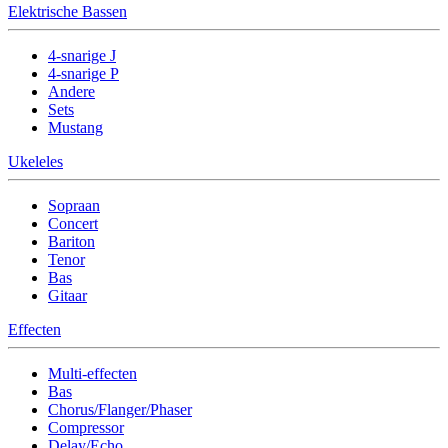
Elektrische Bassen
4-snarige J
4-snarige P
Andere
Sets
Mustang
Ukeleles
Sopraan
Concert
Bariton
Tenor
Bas
Gitaar
Effecten
Multi-effecten
Bas
Chorus/Flanger/Phaser
Compressor
Delay/Echo