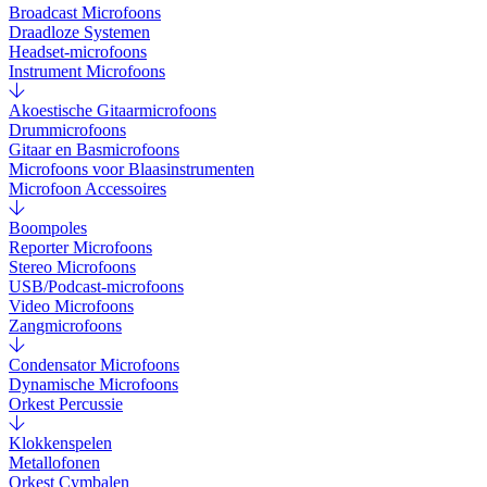
Broadcast Microfoons
Draadloze Systemen
Headset-microfoons
Instrument Microfoons
Akoestische Gitaarmicrofoons
Drummicrofoons
Gitaar en Basmicrofoons
Microfoons voor Blaasinstrumenten
Microfoon Accessoires
Boompoles
Reporter Microfoons
Stereo Microfoons
USB/Podcast-microfoons
Video Microfoons
Zangmicrofoons
Condensator Microfoons
Dynamische Microfoons
Orkest Percussie
Klokkenspelen
Metallofonen
Orkest Cymbalen