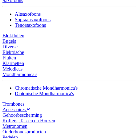
Saxofoons
Altsaxofoons
Sopraansaxofoons
Tenorsaxofoons
Blokfluiten
Bugels
Diverse
Elektrische
Fluiten
Klarinetten
Melodicas
Mondharmonica's
Chromatische Mondharmonica's
Diatonische Mondharmonica's
Trombones
Accessoires
Gehoorbescherming
Koffers, Tassen en Hoezen
Metronomen
Onderhoudsproducten
Pedalen