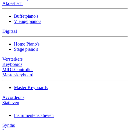
Akoestisch
Buffetpiano's
Vleugelpiano's
Digitaal
Home Piano's
Stage piano's
Versterkers
Keyboards
MIDI-Controller
Master-keyboard
Master Keyboards
Accordeons
Statieven
Instrumentenstatieven
Synths