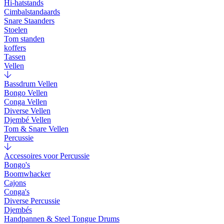
Hi-hatstands
Cimbalstandaards
Snare Staanders
Stoelen
Tom standen
koffers
Tassen
Vellen
Bassdrum Vellen
Bongo Vellen
Conga Vellen
Diverse Vellen
Djembé Vellen
Tom & Snare Vellen
Percussie
Accessoires voor Percussie
Bongo's
Boomwhacker
Cajons
Conga's
Diverse Percussie
Djembés
Handpannen & Steel Tongue Drums