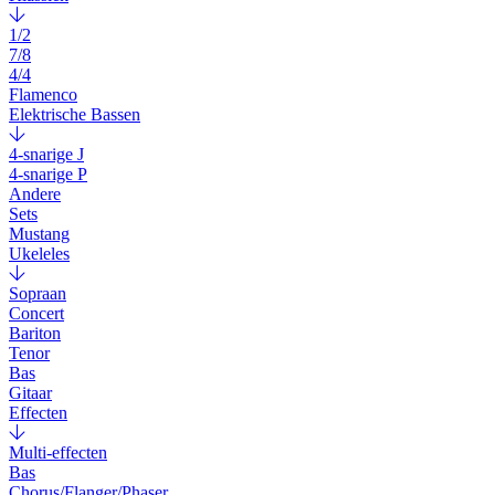
1/2
7/8
4/4
Flamenco
Elektrische Bassen
4-snarige J
4-snarige P
Andere
Sets
Mustang
Ukeleles
Sopraan
Concert
Bariton
Tenor
Bas
Gitaar
Effecten
Multi-effecten
Bas
Chorus/Flanger/Phaser