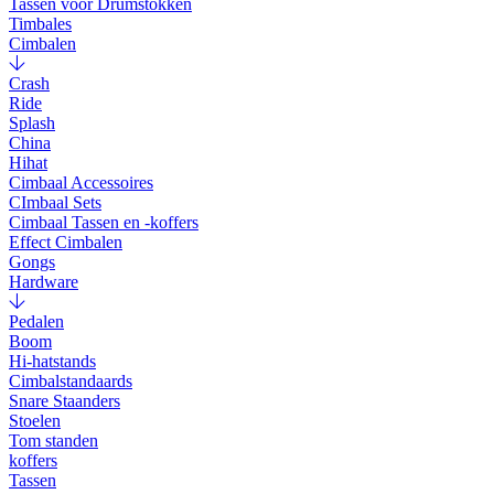
Tassen voor Drumstokken
Timbales
Cimbalen
Crash
Ride
Splash
China
Hihat
Cimbaal Accessoires
CImbaal Sets
Cimbaal Tassen en -koffers
Effect Cimbalen
Gongs
Hardware
Pedalen
Boom
Hi-hatstands
Cimbalstandaards
Snare Staanders
Stoelen
Tom standen
koffers
Tassen