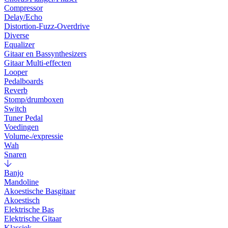
Compressor
Delay/Echo
Distortion-Fuzz-Overdrive
Diverse
Equalizer
Gitaar en Bassynthesizers
Gitaar Multi-effecten
Looper
Pedalboards
Reverb
Stomp/drumboxen
Switch
Tuner Pedal
Voedingen
Volume-/expressie
Wah
Snaren
Banjo
Mandoline
Akoestische Basgitaar
Akoestisch
Elektrische Bas
Elektrische Gitaar
Klassiek