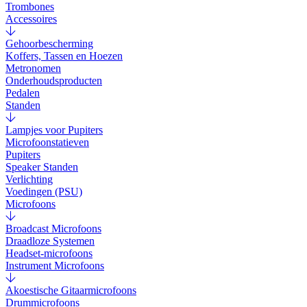
Trombones
Accessoires
Gehoorbescherming
Koffers, Tassen en Hoezen
Metronomen
Onderhoudsproducten
Pedalen
Standen
Lampjes voor Pupiters
Microfoonstatieven
Pupiters
Speaker Standen
Verlichting
Voedingen (PSU)
Microfoons
Broadcast Microfoons
Draadloze Systemen
Headset-microfoons
Instrument Microfoons
Akoestische Gitaarmicrofoons
Drummicrofoons