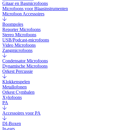
Gitaar en Basmicrofoons
Microfoons voor Blaasinstrumenten
Microfoon Accessoires
Boompoles
Reporter Microfoons
Stereo Microfoons
USB/Podcast-microfoons
Video Microfoons
Zangmicrofoons
Condensator Microfoons
Dynamische Microfoons
Orkest Percussie
Klokkenspelen
Metallofonen
Orkest Cymbalen
Xylofoons
PA
Accessoires voor PA
DI-Boxen
In-ears