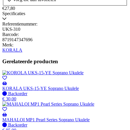
Wordt
verzonden
€27,80
wanneer
Specificaties
beschikbaar
Referentienummer:
UKS-310
Barcode:
8719147347696
Merk:
KORALA
Gerelateerde producten
KORALA UKS-15-YE Soprano Ukulele
Niet
Backorder
op
€
30,00
voorraad
-
Wordt
verzonden
MAHALOI MP1 Pearl Series Soprano Ukulele
wanneer
Niet
Backorder
beschikbaar
op