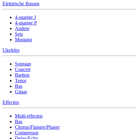
Elektrische Bassen
4-snarige J
4-snarige P
Andere
Sets
Mustang
Ukeleles
Sopraan
Concert
Bariton
Tenor
Bas
Gitaar
Effecten
Multi-effecten
Bas
Chorus/Flanger/Phaser
Compressor
Delay/Echo