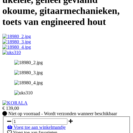
okoume, gitaarmechanieken,
toets van engineered hout
€
139,00
Niet
Niet op voorraad - Wordt verzonden wanneer beschikbaar
op
voorraad
Voeg toe aan winkelmandje
-
Voeg toe aan favorieten