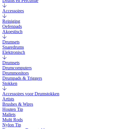
Drums en Percussie
Accessoires
Reiniging
Oefenpads
Akoestisch
Drumsets
Snaredrums
Elektronisch
Drumsets
Drumcomputers
Drummonitors
Drumpads & Triggers
Stokken
Accessoires voor Drumstokken
Artists
Brushes & Wires
Houten Tip
Mallets
Multi Rods
Nylon Tip