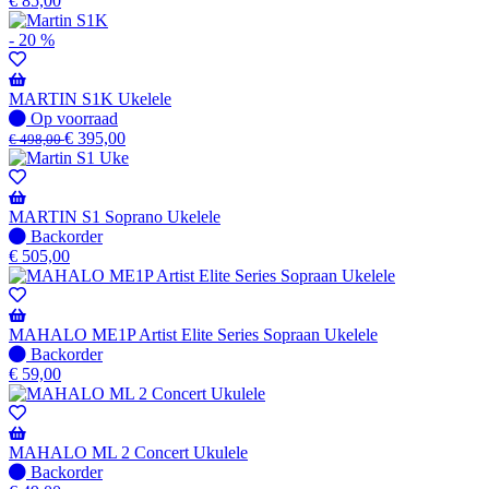
€
85,00
voorraad
-
- 20 %
Wordt
verzonden
wanneer
MARTIN S1K Ukelele
beschikbaar
Op
Op voorraad
voorraad
€
395,00
€
498,00
MARTIN S1 Soprano Ukelele
Niet
Backorder
op
€
505,00
voorraad
-
Wordt
verzonden
MAHALO ME1P Artist Elite Series Sopraan Ukelele
wanneer
Niet
Backorder
beschikbaar
op
€
59,00
voorraad
-
Wordt
verzonden
MAHALO ML 2 Concert Ukulele
wanneer
Niet
Backorder