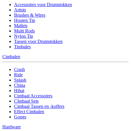
Accessoires voor Drumstokken
Artists
Brushes & Wires
Houten Tip
Mallets
Multi Rods
Nylon Tip
Tassen voor Drumstokken
Timbales
Cimbalen
Crash
Ride
Splash
China
Hihat
Cimbaal Accessoires
CImbaal Sets
Cimbaal Tassen en -koffers
Effect Cimbalen
Gongs
Hardware