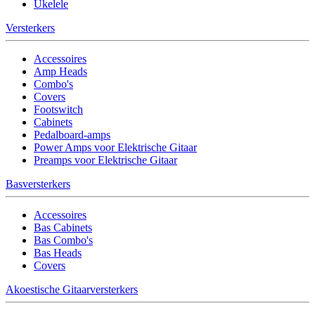
Ukelele
Versterkers
Accessoires
Amp Heads
Combo's
Covers
Footswitch
Cabinets
Pedalboard-amps
Power Amps voor Elektrische Gitaar
Preamps voor Elektrische Gitaar
Basversterkers
Accessoires
Bas Cabinets
Bas Combo's
Bas Heads
Covers
Akoestische Gitaarversterkers