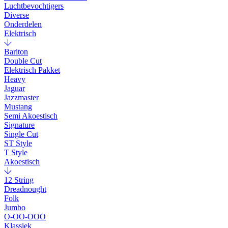
Luchtbevochtigers
Diverse
Onderdelen
Elektrisch
Bariton
Double Cut
Elektrisch Pakket
Heavy
Jaguar
Jazzmaster
Mustang
Semi Akoestisch
Signature
Single Cut
ST Style
T Style
Akoestisch
12 String
Dreadnought
Folk
Jumbo
O-OO-OOO
Klassiek