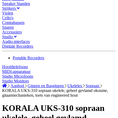
Speaker Standen
Strijkers
Violen
Cello's
Contrabassen
Snaren
Accessoires
Studio
Audio-interfaces
Digitale Recorders
Portable Recorders
Hoofdtelefoons
MIDI-apparatuur
Studio Microfoons
Studio Monitors
Aanbod
Gitaren en Basgitaren
Ukeleles
Sopraan
KORALA UKS-310 sopraan ukelele, geheel gevlamd okoume,
gitaarmechanieken, toets van engineered hout
KORALA UKS-310 sopraan
ukelele, geheel gevlamd