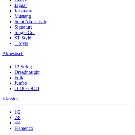
Jaguar
Jazzmaster
Mustang
Semi Akoestisch
Signature
Single Cut
ST Style
T Style
Akoestisch
12 String
Dreadnought
Folk
Jumbo
O-OO-OOO
Klassiek
1/2
7/8
4/4
Flamenco