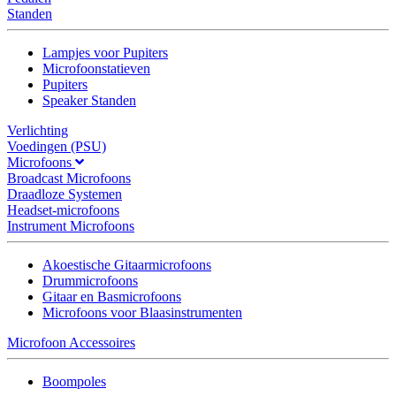
Standen
Lampjes voor Pupiters
Microfoonstatieven
Pupiters
Speaker Standen
Verlichting
Voedingen (PSU)
Microfoons
Broadcast Microfoons
Draadloze Systemen
Headset-microfoons
Instrument Microfoons
Akoestische Gitaarmicrofoons
Drummicrofoons
Gitaar en Basmicrofoons
Microfoons voor Blaasinstrumenten
Microfoon Accessoires
Boompoles