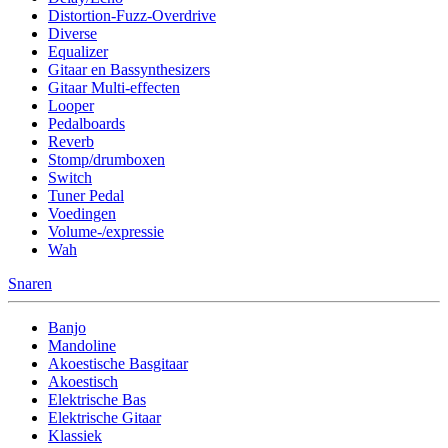
Distortion-Fuzz-Overdrive
Diverse
Equalizer
Gitaar en Bassynthesizers
Gitaar Multi-effecten
Looper
Pedalboards
Reverb
Stomp/drumboxen
Switch
Tuner Pedal
Voedingen
Volume-/expressie
Wah
Snaren
Banjo
Mandoline
Akoestische Basgitaar
Akoestisch
Elektrische Bas
Elektrische Gitaar
Klassiek