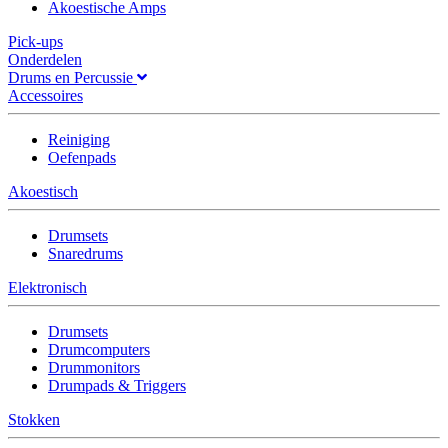
Akoestische Amps
Pick-ups
Onderdelen
Drums en Percussie
Accessoires
Reiniging
Oefenpads
Akoestisch
Drumsets
Snaredrums
Elektronisch
Drumsets
Drumcomputers
Drummonitors
Drumpads & Triggers
Stokken