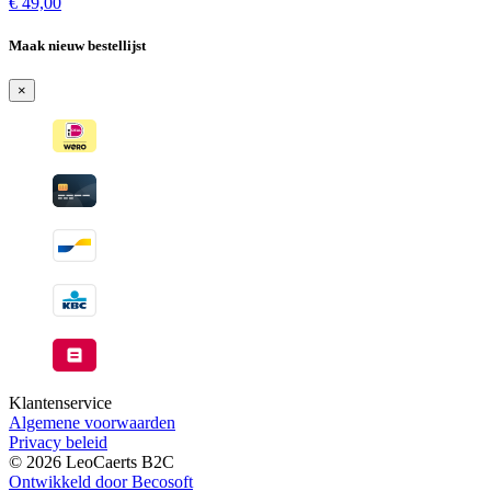
beschikbaar
op
€
49,00
voorraad
-
Maak nieuw bestellijst
Wordt
verzonden
×
wanneer
beschikbaar
Klantenservice
Algemene voorwaarden
Privacy beleid
© 2026 LeoCaerts B2C
Ontwikkeld door Becosoft