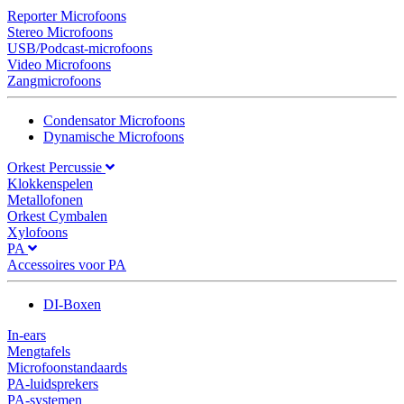
Reporter Microfoons
Stereo Microfoons
USB/Podcast-microfoons
Video Microfoons
Zangmicrofoons
Condensator Microfoons
Dynamische Microfoons
Orkest Percussie
Klokkenspelen
Metallofonen
Orkest Cymbalen
Xylofoons
PA
Accessoires voor PA
DI-Boxen
In-ears
Mengtafels
Microfoonstandaards
PA-luidsprekers
PA-systemen