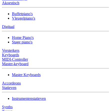
Akoestisch
Buffetpiano's
Vleugelpiano's
Digitaal
Home Piano's
Stage piano's
Versterkers
Keyboards
MIDI-Controller
Master-keyboard
Master Keyboards
Accordeons
Statieven
Instrumentenstatieven
Synths