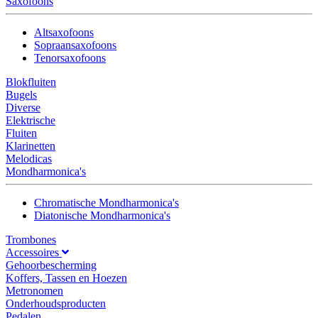
Saxofoons
Altsaxofoons
Sopraansaxofoons
Tenorsaxofoons
Blokfluiten
Bugels
Diverse
Elektrische
Fluiten
Klarinetten
Melodicas
Mondharmonica's
Chromatische Mondharmonica's
Diatonische Mondharmonica's
Trombones
Accessoires
Gehoorbescherming
Koffers, Tassen en Hoezen
Metronomen
Onderhoudsproducten
Pedalen