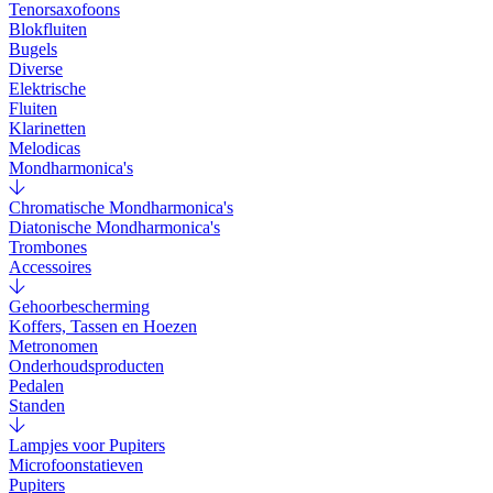
Tenorsaxofoons
Blokfluiten
Bugels
Diverse
Elektrische
Fluiten
Klarinetten
Melodicas
Mondharmonica's
Chromatische Mondharmonica's
Diatonische Mondharmonica's
Trombones
Accessoires
Gehoorbescherming
Koffers, Tassen en Hoezen
Metronomen
Onderhoudsproducten
Pedalen
Standen
Lampjes voor Pupiters
Microfoonstatieven
Pupiters