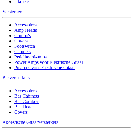
Ukelele
Versterkers
Accessoires
Amp Heads
Combo's
Covers
Footswitch
Cabinets
Pedalboard-amps
Power Amps voor Elektrische Gitaar
Preamps voor Elektrische Gitaar
Basversterkers
Accessoires
Bas Cabinets
Bas Combo's
Bas Heads
Covers
Akoestische Gitaarversterkers