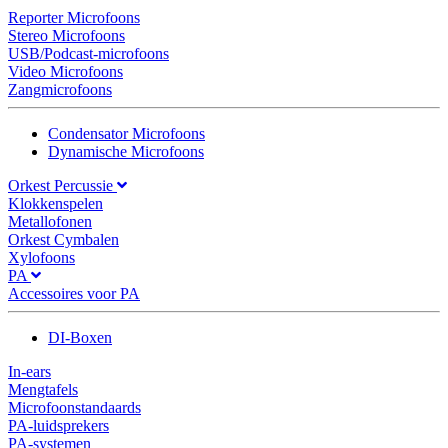
Reporter Microfoons
Stereo Microfoons
USB/Podcast-microfoons
Video Microfoons
Zangmicrofoons
Condensator Microfoons
Dynamische Microfoons
Orkest Percussie
Klokkenspelen
Metallofonen
Orkest Cymbalen
Xylofoons
PA
Accessoires voor PA
DI-Boxen
In-ears
Mengtafels
Microfoonstandaards
PA-luidsprekers
PA-systemen