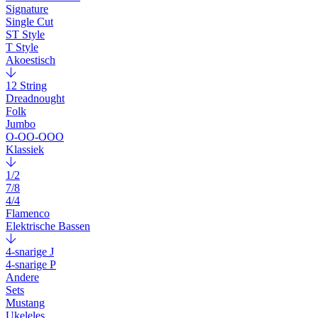
Signature
Single Cut
ST Style
T Style
Akoestisch
12 String
Dreadnought
Folk
Jumbo
O-OO-OOO
Klassiek
1/2
7/8
4/4
Flamenco
Elektrische Bassen
4-snarige J
4-snarige P
Andere
Sets
Mustang
Ukeleles