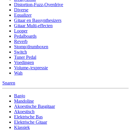
Distortion-Fuzz-Overdrive
Diverse
Equalizer
Gitaar en Bassynthesizers
Gitaar Multi-effecten
Looper
Pedalboards
Reverb
Stomp/drumboxen
Switch
Tuner Pedal
Voedingen
Volume-/expressie
Wah
Snaren
Banjo
Mandoline
Akoestische Basgitaar
Akoestisch
Elektrische Bas
Elektrische Gitaar
Klassiek