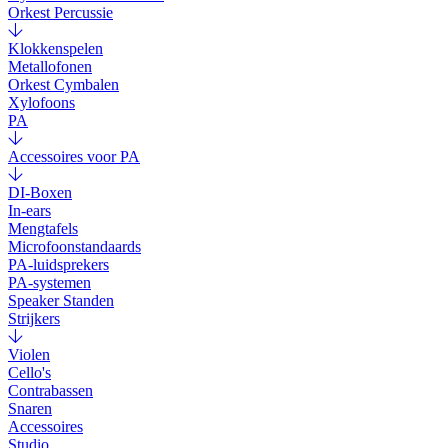
Orkest Percussie
Klokkenspelen
Metallofonen
Orkest Cymbalen
Xylofoons
PA
Accessoires voor PA
DI-Boxen
In-ears
Mengtafels
Microfoonstandaards
PA-luidsprekers
PA-systemen
Speaker Standen
Strijkers
Violen
Cello's
Contrabassen
Snaren
Accessoires
Studio