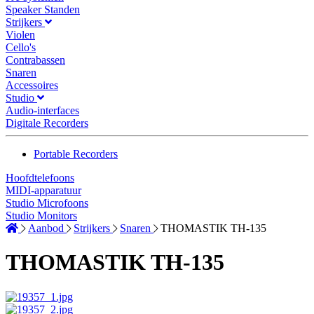
Speaker Standen
Strijkers
Violen
Cello's
Contrabassen
Snaren
Accessoires
Studio
Audio-interfaces
Digitale Recorders
Portable Recorders
Hoofdtelefoons
MIDI-apparatuur
Studio Microfoons
Studio Monitors
Aanbod
Strijkers
Snaren
THOMASTIK TH-135
THOMASTIK TH-135