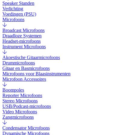
Speaker Standen
Verlichting
Voedingen (PSU)
Microfoons
Broadcast Microfoons
Draadloze Systemen
Headset-microfoons
Instrument Microfoons
Akoestische Gitaarmicrofoons
Drummicrofoons
Gitaar en Basmicrofoons
Microfoons voor Blaasinstrumenten
Microfoon Accessoires
Boompoles
Reporter Microfoons
Stereo Microfoons
USB/Podcast-microfoons
Video Microfoons
Zangmicrofoons
Condensator Microfoons
Dynamische Microfoons