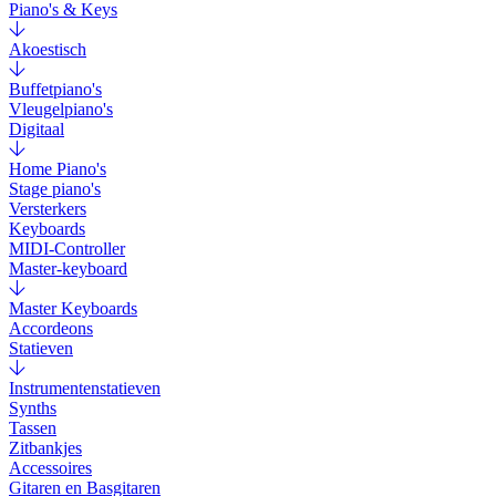
Piano's & Keys
Akoestisch
Buffetpiano's
Vleugelpiano's
Digitaal
Home Piano's
Stage piano's
Versterkers
Keyboards
MIDI-Controller
Master-keyboard
Master Keyboards
Accordeons
Statieven
Instrumentenstatieven
Synths
Tassen
Zitbankjes
Accessoires
Gitaren en Basgitaren