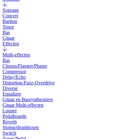
Sopraan
Concert
Bariton
Tenor
Bas
Gitaar
Effecten
Multi-effecten
Bas
Chorus/Flanger/Phaser
Compressor
Delay/Echo
Distortion-Fuzz-Overdrive
Diverse
Equalizer
Gitaar en Bassynthesizers
Gitaar Multi-effecten
Looper
Pedalboards
Reverb
Stomp/drumboxen
Switch
Tuner Pedal