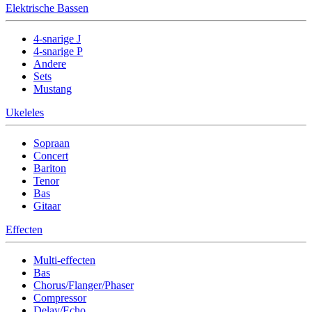
Elektrische Bassen
4-snarige J
4-snarige P
Andere
Sets
Mustang
Ukeleles
Sopraan
Concert
Bariton
Tenor
Bas
Gitaar
Effecten
Multi-effecten
Bas
Chorus/Flanger/Phaser
Compressor
Delay/Echo