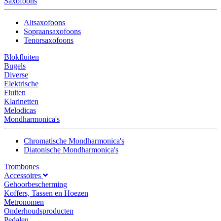
Saxofoons
Altsaxofoons
Sopraansaxofoons
Tenorsaxofoons
Blokfluiten
Bugels
Diverse
Elektrische
Fluiten
Klarinetten
Melodicas
Mondharmonica's
Chromatische Mondharmonica's
Diatonische Mondharmonica's
Trombones
Accessoires
Gehoorbescherming
Koffers, Tassen en Hoezen
Metronomen
Onderhoudsproducten
Pedalen