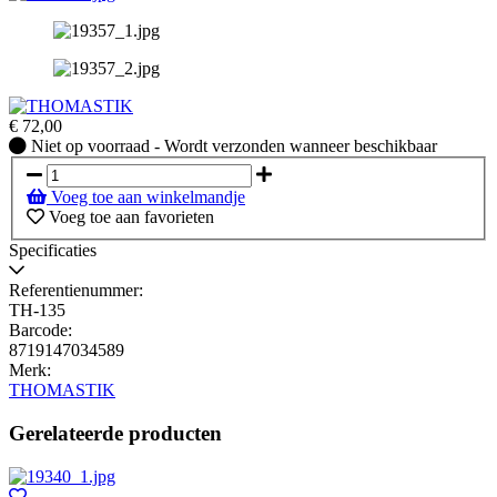
€
72,00
Niet
Niet op voorraad - Wordt verzonden wanneer beschikbaar
op
voorraad
Voeg toe aan winkelmandje
-
Voeg toe aan favorieten
Wordt
verzonden
Specificaties
wanneer
beschikbaar
Referentienummer:
TH-135
Barcode:
8719147034589
Merk:
THOMASTIK
Gerelateerde producten