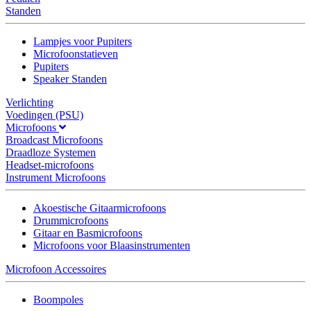
Standen
Lampjes voor Pupiters
Microfoonstatieven
Pupiters
Speaker Standen
Verlichting
Voedingen (PSU)
Microfoons
Broadcast Microfoons
Draadloze Systemen
Headset-microfoons
Instrument Microfoons
Akoestische Gitaarmicrofoons
Drummicrofoons
Gitaar en Basmicrofoons
Microfoons voor Blaasinstrumenten
Microfoon Accessoires
Boompoles