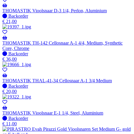
THOMASTIK Vioolsnaar D-3 1/4, Perlon, Aluminium
Niet
Backorder
op
€
21,00
voorraad
-
Wordt
verzonden
THOMASTIK TH-142 Cellosnaar A-1 4/4, Medium, Synthetic
wanneer
Core, Chrome
beschikbaar
Niet
Backorder
op
€
36,00
voorraad
-
Wordt
verzonden
THOMASTIK THAL-41-34 Cellosnaar A-1 3/4 Medium
wanneer
Niet
Backorder
beschikbaar
op
€
20,00
voorraad
-
Wordt
verzonden
THOMASTIK Vioolsnaar E-1 1/4, Steel, Aluminium
wanneer
Niet
Backorder
beschikbaar
op
€
11,00
voorraad