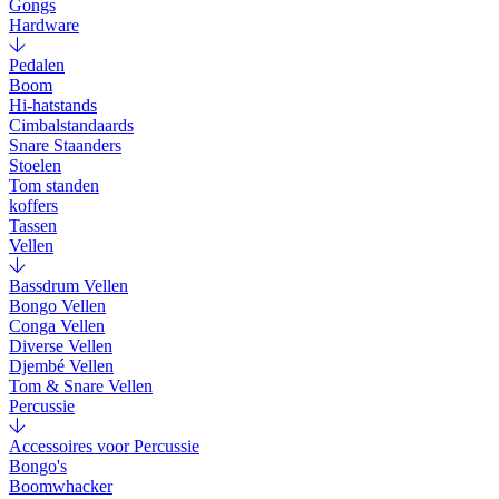
Gongs
Hardware
Pedalen
Boom
Hi-hatstands
Cimbalstandaards
Snare Staanders
Stoelen
Tom standen
koffers
Tassen
Vellen
Bassdrum Vellen
Bongo Vellen
Conga Vellen
Diverse Vellen
Djembé Vellen
Tom & Snare Vellen
Percussie
Accessoires voor Percussie
Bongo's
Boomwhacker