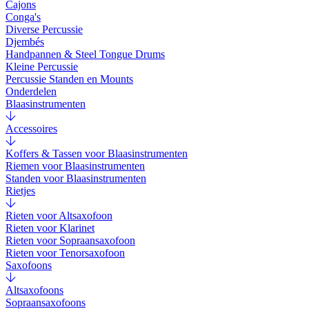
Cajons
Conga's
Diverse Percussie
Djembés
Handpannen & Steel Tongue Drums
Kleine Percussie
Percussie Standen en Mounts
Onderdelen
Blaasinstrumenten
Accessoires
Koffers & Tassen voor Blaasinstrumenten
Riemen voor Blaasinstrumenten
Standen voor Blaasinstrumenten
Rietjes
Rieten voor Altsaxofoon
Rieten voor Klarinet
Rieten voor Sopraansaxofoon
Rieten voor Tenorsaxofoon
Saxofoons
Altsaxofoons
Sopraansaxofoons