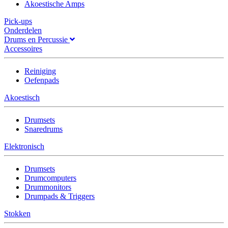
Akoestische Amps
Pick-ups
Onderdelen
Drums en Percussie
Accessoires
Reiniging
Oefenpads
Akoestisch
Drumsets
Snaredrums
Elektronisch
Drumsets
Drumcomputers
Drummonitors
Drumpads & Triggers
Stokken