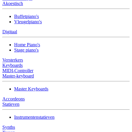
Akoestisch
Buffetpiano's
Vleugelpiano's
Digitaal
Home Piano's
Stage piano's
Versterkers
Keyboards
MIDI-Controller
Master-keyboard
Master Keyboards
Accordeons
Statieven
Instrumentenstatieven
Synths