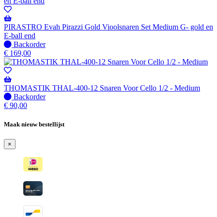
-
Wordt
verzonden
wanneer
PIRASTRO Evah Pirazzi Gold Vioolsnaren Set Medium G- gold en
beschikbaar
E-ball end
Niet
Backorder
op
€
169,00
voorraad
-
Wordt
verzonden
THOMASTIK THAL-400-12 Snaren Voor Cello 1/2 - Medium
wanneer
Niet
Backorder
beschikbaar
op
€
90,00
voorraad
-
Maak nieuw bestellijst
Wordt
verzonden
×
wanneer
beschikbaar