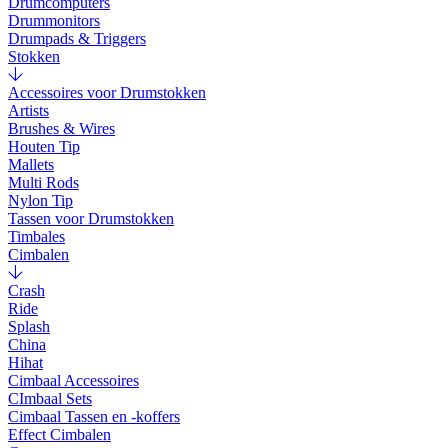
Drumcomputers
Drummonitors
Drumpads & Triggers
Stokken
Accessoires voor Drumstokken
Artists
Brushes & Wires
Houten Tip
Mallets
Multi Rods
Nylon Tip
Tassen voor Drumstokken
Timbales
Cimbalen
Crash
Ride
Splash
China
Hihat
Cimbaal Accessoires
CImbaal Sets
Cimbaal Tassen en -koffers
Effect Cimbalen