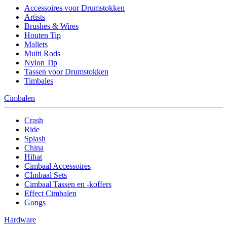
Accessoires voor Drumstokken
Artists
Brushes & Wires
Houten Tip
Mallets
Multi Rods
Nylon Tip
Tassen voor Drumstokken
Timbales
Cimbalen
Crash
Ride
Splash
China
Hihat
Cimbaal Accessoires
CImbaal Sets
Cimbaal Tassen en -koffers
Effect Cimbalen
Gongs
Hardware