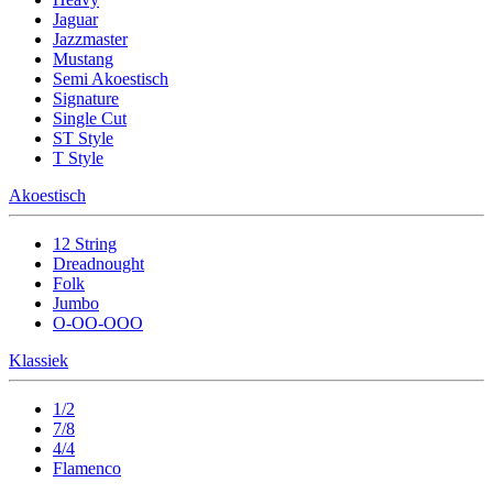
Jaguar
Jazzmaster
Mustang
Semi Akoestisch
Signature
Single Cut
ST Style
T Style
Akoestisch
12 String
Dreadnought
Folk
Jumbo
O-OO-OOO
Klassiek
1/2
7/8
4/4
Flamenco