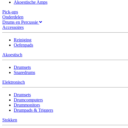
Akoestische Amps
Pick-ups
Onderdelen
Drums en Percussie
Accessoires
Reiniging
Oefenpads
Akoestisch
Drumsets
Snaredrums
Elektronisch
Drumsets
Drumcomputers
Drummonitors
Drumpads & Triggers
Stokken