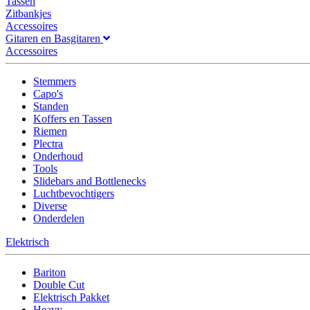
Tassen
Zitbankjes
Accessoires
Gitaren en Basgitaren
Accessoires
Stemmers
Capo's
Standen
Koffers en Tassen
Riemen
Plectra
Onderhoud
Tools
Slidebars and Bottlenecks
Luchtbevochtigers
Diverse
Onderdelen
Elektrisch
Bariton
Double Cut
Elektrisch Pakket
Heavy