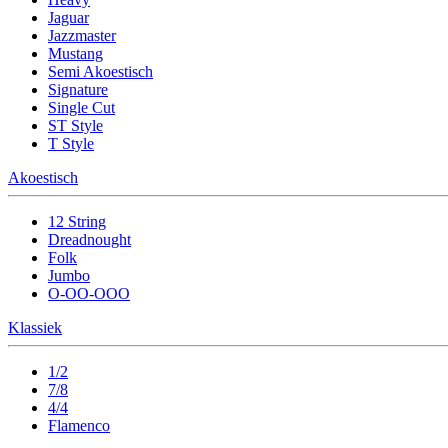
Jaguar
Jazzmaster
Mustang
Semi Akoestisch
Signature
Single Cut
ST Style
T Style
Akoestisch
12 String
Dreadnought
Folk
Jumbo
O-OO-OOO
Klassiek
1/2
7/8
4/4
Flamenco