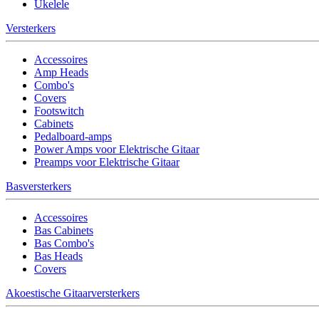
Ukelele
Versterkers
Accessoires
Amp Heads
Combo's
Covers
Footswitch
Cabinets
Pedalboard-amps
Power Amps voor Elektrische Gitaar
Preamps voor Elektrische Gitaar
Basversterkers
Accessoires
Bas Cabinets
Bas Combo's
Bas Heads
Covers
Akoestische Gitaarversterkers