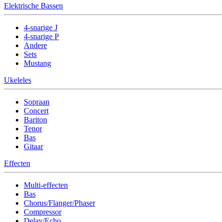
Elektrische Bassen
4-snarige J
4-snarige P
Andere
Sets
Mustang
Ukeleles
Sopraan
Concert
Bariton
Tenor
Bas
Gitaar
Effecten
Multi-effecten
Bas
Chorus/Flanger/Phaser
Compressor
Delay/Echo