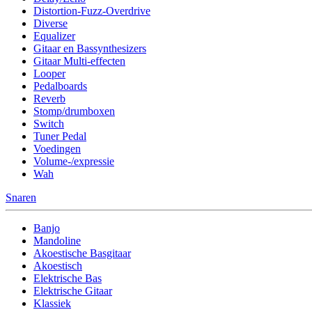
Distortion-Fuzz-Overdrive
Diverse
Equalizer
Gitaar en Bassynthesizers
Gitaar Multi-effecten
Looper
Pedalboards
Reverb
Stomp/drumboxen
Switch
Tuner Pedal
Voedingen
Volume-/expressie
Wah
Snaren
Banjo
Mandoline
Akoestische Basgitaar
Akoestisch
Elektrische Bas
Elektrische Gitaar
Klassiek