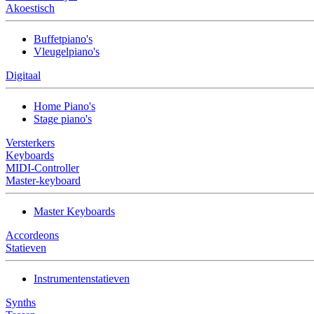
Akoestisch
Buffetpiano's
Vleugelpiano's
Digitaal
Home Piano's
Stage piano's
Versterkers
Keyboards
MIDI-Controller
Master-keyboard
Master Keyboards
Accordeons
Statieven
Instrumentenstatieven
Synths