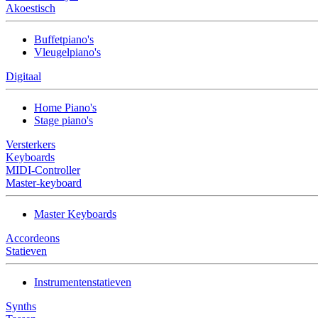
Akoestisch
Buffetpiano's
Vleugelpiano's
Digitaal
Home Piano's
Stage piano's
Versterkers
Keyboards
MIDI-Controller
Master-keyboard
Master Keyboards
Accordeons
Statieven
Instrumentenstatieven
Synths