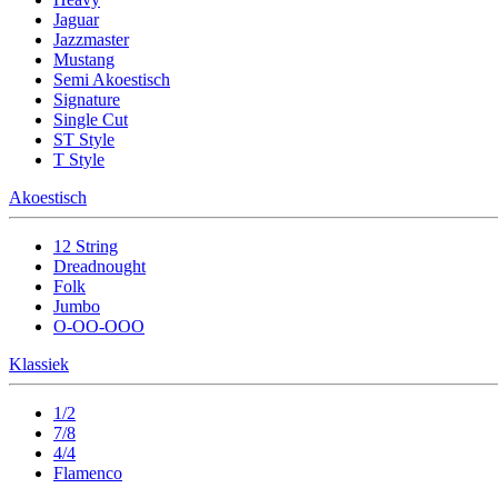
Jaguar
Jazzmaster
Mustang
Semi Akoestisch
Signature
Single Cut
ST Style
T Style
Akoestisch
12 String
Dreadnought
Folk
Jumbo
O-OO-OOO
Klassiek
1/2
7/8
4/4
Flamenco