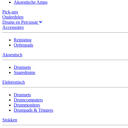
Akoestische Amps
Pick-ups
Onderdelen
Drums en Percussie
Accessoires
Reiniging
Oefenpads
Akoestisch
Drumsets
Snaredrums
Elektronisch
Drumsets
Drumcomputers
Drummonitors
Drumpads & Triggers
Stokken