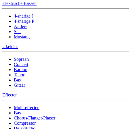
Elektrische Bassen
4-snarige J
4-snarige P
Andere
Sets
Mustang
Ukeleles
Sopraan
Concert
Bariton
Tenor
Bas
Gitaar
Effecten
Multi-effecten
Bas
Chorus/Flanger/Phaser
Compressor
Delay/Echo