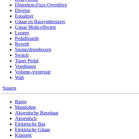
Distortion-Fuzz-Overdrive
Diverse
Equalizer
Gitaar en Bassynthesizers
Gitaar Multi-effecten
Looper
Pedalboards
Reverb
Stomp/drumboxen
Switch
Tuner Pedal
Voedingen
Volume-/expressie
Wah
Snaren
Banjo
Mandoline
Akoestische Basgitaar
Akoestisch
Elektrische Bas
Elektrische Gitaar
Klassiek