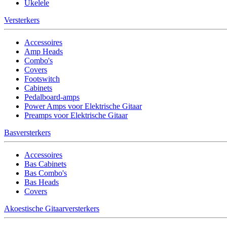
Ukelele
Versterkers
Accessoires
Amp Heads
Combo's
Covers
Footswitch
Cabinets
Pedalboard-amps
Power Amps voor Elektrische Gitaar
Preamps voor Elektrische Gitaar
Basversterkers
Accessoires
Bas Cabinets
Bas Combo's
Bas Heads
Covers
Akoestische Gitaarversterkers