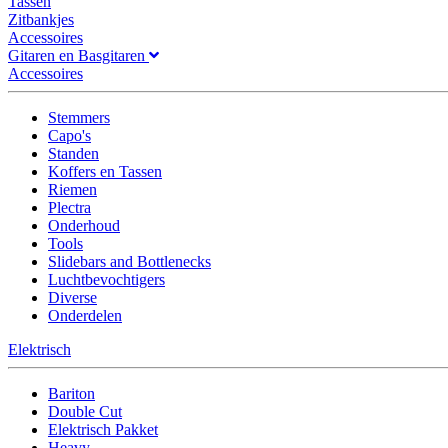
Tassen
Zitbankjes
Accessoires
Gitaren en Basgitaren
Accessoires
Stemmers
Capo's
Standen
Koffers en Tassen
Riemen
Plectra
Onderhoud
Tools
Slidebars and Bottlenecks
Luchtbevochtigers
Diverse
Onderdelen
Elektrisch
Bariton
Double Cut
Elektrisch Pakket
Heavy