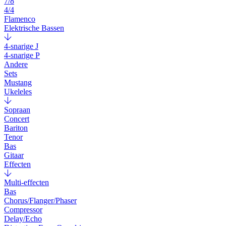
7/8
4/4
Flamenco
Elektrische Bassen
4-snarige J
4-snarige P
Andere
Sets
Mustang
Ukeleles
Sopraan
Concert
Bariton
Tenor
Bas
Gitaar
Effecten
Multi-effecten
Bas
Chorus/Flanger/Phaser
Compressor
Delay/Echo