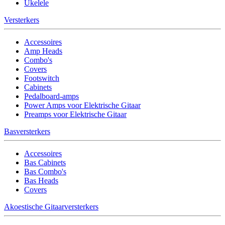
Ukelele
Versterkers
Accessoires
Amp Heads
Combo's
Covers
Footswitch
Cabinets
Pedalboard-amps
Power Amps voor Elektrische Gitaar
Preamps voor Elektrische Gitaar
Basversterkers
Accessoires
Bas Cabinets
Bas Combo's
Bas Heads
Covers
Akoestische Gitaarversterkers