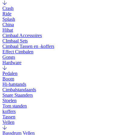
Crash
Ride
Splash
China
Hihat
Cimbaal Accessoires
CImbaal Sets
Cimbaal Tassen en -koffers
Effect Cimbalen
Gongs
Hardware
Pedalen
Boom
Hi-hatstands
Cimbalstandaards
Snare Staanders
Stoelen
Tom standen
koffers
Tassen
Vellen
Bassdrum Vellen