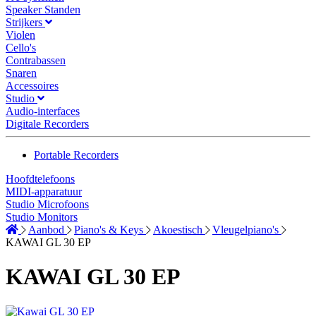
Speaker Standen
Strijkers
Violen
Cello's
Contrabassen
Snaren
Accessoires
Studio
Audio-interfaces
Digitale Recorders
Portable Recorders
Hoofdtelefoons
MIDI-apparatuur
Studio Microfoons
Studio Monitors
Aanbod
Piano's & Keys
Akoestisch
Vleugelpiano's
KAWAI GL 30 EP
KAWAI GL 30 EP