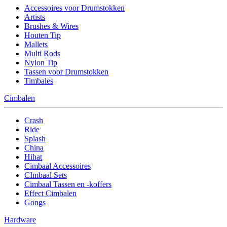
Accessoires voor Drumstokken
Artists
Brushes & Wires
Houten Tip
Mallets
Multi Rods
Nylon Tip
Tassen voor Drumstokken
Timbales
Cimbalen
Crash
Ride
Splash
China
Hihat
Cimbaal Accessoires
CImbaal Sets
Cimbaal Tassen en -koffers
Effect Cimbalen
Gongs
Hardware