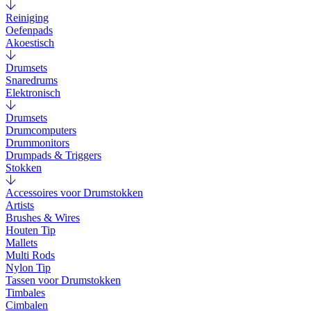
Reiniging
Oefenpads
Akoestisch
Drumsets
Snaredrums
Elektronisch
Drumsets
Drumcomputers
Drummonitors
Drumpads & Triggers
Stokken
Accessoires voor Drumstokken
Artists
Brushes & Wires
Houten Tip
Mallets
Multi Rods
Nylon Tip
Tassen voor Drumstokken
Timbales
Cimbalen