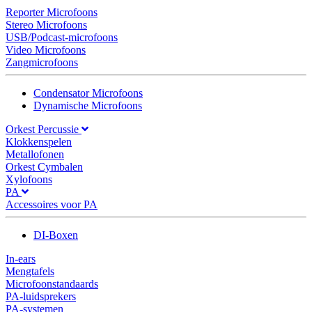
Reporter Microfoons
Stereo Microfoons
USB/Podcast-microfoons
Video Microfoons
Zangmicrofoons
Condensator Microfoons
Dynamische Microfoons
Orkest Percussie
Klokkenspelen
Metallofonen
Orkest Cymbalen
Xylofoons
PA
Accessoires voor PA
DI-Boxen
In-ears
Mengtafels
Microfoonstandaards
PA-luidsprekers
PA-systemen