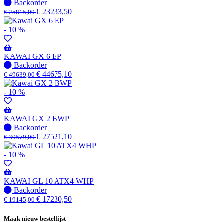
beschikbaar
Niet
Backorder
op
€
23233,50
€
25815,00
voorraad
-
- 10 %
Wordt
verzonden
wanneer
KAWAI GX 6 EP
beschikbaar
Niet
Backorder
op
€
44675,10
€
49639,00
voorraad
-
- 10 %
Wordt
verzonden
wanneer
KAWAI GX 2 BWP
beschikbaar
Niet
Backorder
op
€
27521,10
€
30579,00
voorraad
-
- 10 %
Wordt
verzonden
wanneer
KAWAI GL 10 ATX4 WHP
beschikbaar
Niet
Backorder
op
€
17230,50
€
19145,00
voorraad
-
Maak nieuw bestellijst