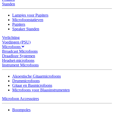
Standen
Lampjes voor Pupiters
Microfoonstatieven
Pupiters
Speaker Standen
Verlichting
Voedingen (PSU)
Microfoons
Broadcast Microfoons
Draadloze Systemen
Headset-microfoons
Instrument Microfoons
Akoestische Gitaarmicrofoons
Drummicrofoons
Gitaar en Basmicrofoons
Microfoons voor Blaasinstrumenten
Microfoon Accessoires
Boompoles