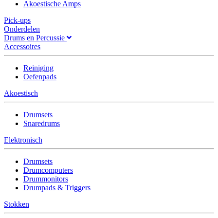
Akoestische Amps
Pick-ups
Onderdelen
Drums en Percussie
Accessoires
Reiniging
Oefenpads
Akoestisch
Drumsets
Snaredrums
Elektronisch
Drumsets
Drumcomputers
Drummonitors
Drumpads & Triggers
Stokken