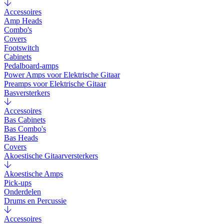
Accessoires
Amp Heads
Combo's
Covers
Footswitch
Cabinets
Pedalboard-amps
Power Amps voor Elektrische Gitaar
Preamps voor Elektrische Gitaar
Basversterkers
Accessoires
Bas Cabinets
Bas Combo's
Bas Heads
Covers
Akoestische Gitaarversterkers
Akoestische Amps
Pick-ups
Onderdelen
Drums en Percussie
Accessoires