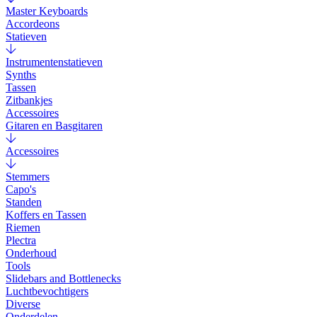
Master Keyboards
Accordeons
Statieven
Instrumentenstatieven
Synths
Tassen
Zitbankjes
Accessoires
Gitaren en Basgitaren
Accessoires
Stemmers
Capo's
Standen
Koffers en Tassen
Riemen
Plectra
Onderhoud
Tools
Slidebars and Bottlenecks
Luchtbevochtigers
Diverse
Onderdelen