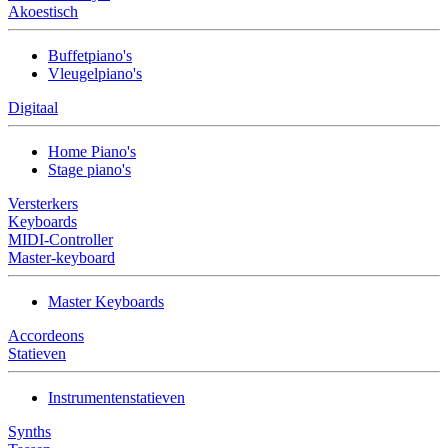
Akoestisch
Buffetpiano's
Vleugelpiano's
Digitaal
Home Piano's
Stage piano's
Versterkers
Keyboards
MIDI-Controller
Master-keyboard
Master Keyboards
Accordeons
Statieven
Instrumentenstatieven
Synths