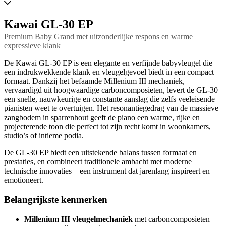
Kawai GL-30 EP
Premium Baby Grand met uitzonderlijke respons en warme
expressieve klank
De Kawai GL-30 EP is een elegante en verfijnde babyvleugel die
een indrukwekkende klank en vleugelgevoel biedt in een compact
formaat. Dankzij het befaamde Millenium III mechaniek,
vervaardigd uit hoogwaardige carboncomposieten, levert de GL-30
een snelle, nauwkeurige en constante aanslag die zelfs veeleisende
pianisten weet te overtuigen. Het resonantiegedrag van de massieve
zangbodem in sparrenhout geeft de piano een warme, rijke en
projecterende toon die perfect tot zijn recht komt in woonkamers,
studio’s of intieme podia.
De GL-30 EP biedt een uitstekende balans tussen formaat en
prestaties, en combineert traditionele ambacht met moderne
technische innovaties – een instrument dat jarenlang inspireert en
emotioneert.
Belangrijkste kenmerken
Millenium III vleugelmechaniek
met carboncomposieten