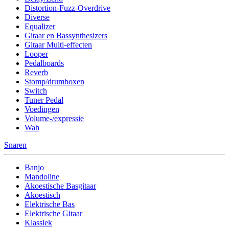
Distortion-Fuzz-Overdrive
Diverse
Equalizer
Gitaar en Bassynthesizers
Gitaar Multi-effecten
Looper
Pedalboards
Reverb
Stomp/drumboxen
Switch
Tuner Pedal
Voedingen
Volume-/expressie
Wah
Snaren
Banjo
Mandoline
Akoestische Basgitaar
Akoestisch
Elektrische Bas
Elektrische Gitaar
Klassiek