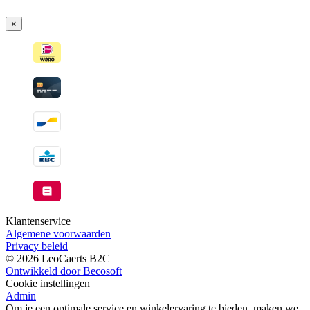
Wordt
verzonden
×
wanneer
beschikbaar
Klantenservice
Algemene voorwaarden
Privacy beleid
© 2026 LeoCaerts B2C
Ontwikkeld door Becosoft
Cookie instellingen
Admin
Om je een optimale service en winkelervaring te bieden, maken we