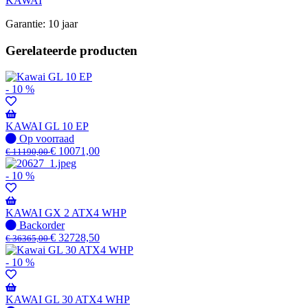
KAWAI
Garantie: 10 jaar
Gerelateerde producten
- 10 %
KAWAI GL 10 EP
Op
Op voorraad
voorraad
€
10071,00
€
11190,00
- 10 %
KAWAI GX 2 ATX4 WHP
Niet
Backorder
op
€
32728,50
€
36365,00
voorraad
-
- 10 %
Wordt
verzonden
wanneer
KAWAI GL 30 ATX4 WHP