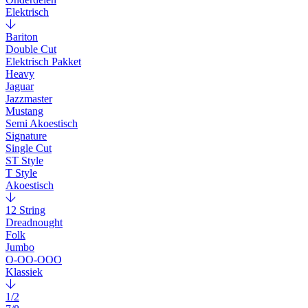
Elektrisch
Bariton
Double Cut
Elektrisch Pakket
Heavy
Jaguar
Jazzmaster
Mustang
Semi Akoestisch
Signature
Single Cut
ST Style
T Style
Akoestisch
12 String
Dreadnought
Folk
Jumbo
O-OO-OOO
Klassiek
1/2