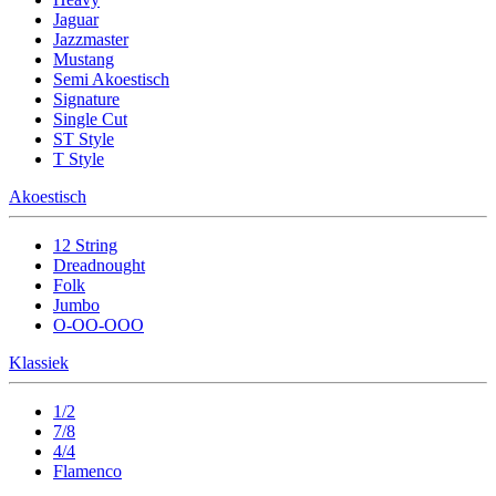
Jaguar
Jazzmaster
Mustang
Semi Akoestisch
Signature
Single Cut
ST Style
T Style
Akoestisch
12 String
Dreadnought
Folk
Jumbo
O-OO-OOO
Klassiek
1/2
7/8
4/4
Flamenco