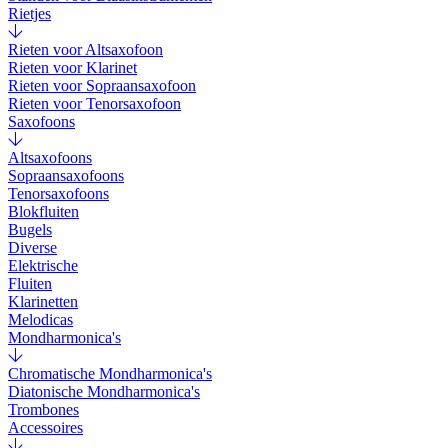
Rietjes
Rieten voor Altsaxofoon
Rieten voor Klarinet
Rieten voor Sopraansaxofoon
Rieten voor Tenorsaxofoon
Saxofoons
Altsaxofoons
Sopraansaxofoons
Tenorsaxofoons
Blokfluiten
Bugels
Diverse
Elektrische
Fluiten
Klarinetten
Melodicas
Mondharmonica's
Chromatische Mondharmonica's
Diatonische Mondharmonica's
Trombones
Accessoires