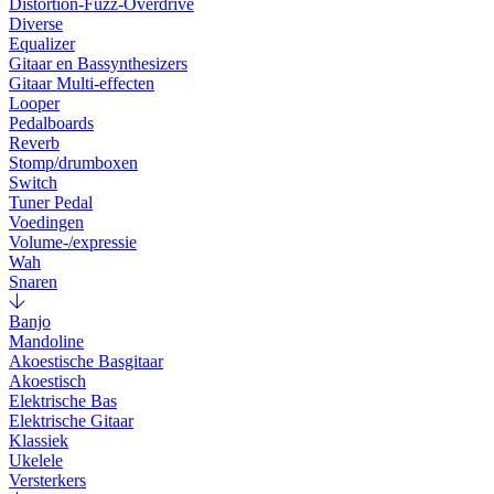
Distortion-Fuzz-Overdrive
Diverse
Equalizer
Gitaar en Bassynthesizers
Gitaar Multi-effecten
Looper
Pedalboards
Reverb
Stomp/drumboxen
Switch
Tuner Pedal
Voedingen
Volume-/expressie
Wah
Snaren
Banjo
Mandoline
Akoestische Basgitaar
Akoestisch
Elektrische Bas
Elektrische Gitaar
Klassiek
Ukelele
Versterkers