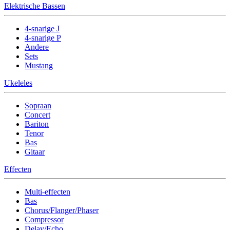
Elektrische Bassen
4-snarige J
4-snarige P
Andere
Sets
Mustang
Ukeleles
Sopraan
Concert
Bariton
Tenor
Bas
Gitaar
Effecten
Multi-effecten
Bas
Chorus/Flanger/Phaser
Compressor
Delay/Echo