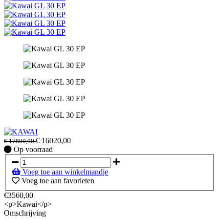
€
16020,00
€
17800,00
Op
Op voorraad
voorraad
Voeg toe aan winkelmandje
Voeg toe aan favorieten
€3560,00
<p>Kawai</p>
Omschrijving