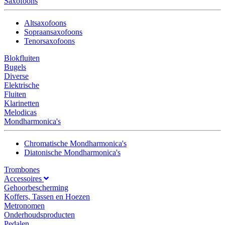
Saxofoons
Altsaxofoons
Sopraansaxofoons
Tenorsaxofoons
Blokfluiten
Bugels
Diverse
Elektrische
Fluiten
Klarinetten
Melodicas
Mondharmonica's
Chromatische Mondharmonica's
Diatonische Mondharmonica's
Trombones
Accessoires
Gehoorbescherming
Koffers, Tassen en Hoezen
Metronomen
Onderhoudsproducten
Pedalen