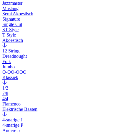
Jazzmaster
Mustang
Semi Akoestisch
Signature
Single Cut
ST Style
T Style
Akoestisch
12 String
Dreadnought
Folk
Jumbo
O-OO-OOO
Klassiek
1/2
7/8
4/4
Flamenco
Elektrische Bassen
4-snarige J
4-snarige P
Andere 5