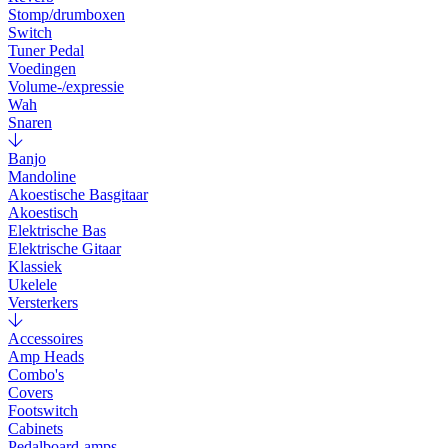
Stomp/drumboxen
Switch
Tuner Pedal
Voedingen
Volume-/expressie
Wah
Snaren
Banjo
Mandoline
Akoestische Basgitaar
Akoestisch
Elektrische Bas
Elektrische Gitaar
Klassiek
Ukelele
Versterkers
Accessoires
Amp Heads
Combo's
Covers
Footswitch
Cabinets
Pedalboard-amps