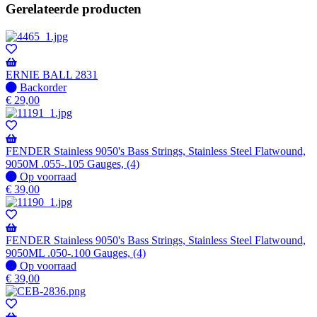
Gerelateerde producten
ERNIE BALL 2831
Niet
Backorder
op
€
29,00
voorraad
-
Wordt
verzonden
FENDER Stainless 9050's Bass Strings, Stainless Steel Flatwound,
wanneer
9050M .055-.105 Gauges, (4)
beschikbaar
Op
Op voorraad
voorraad
€
39,00
FENDER Stainless 9050's Bass Strings, Stainless Steel Flatwound,
9050ML .050-.100 Gauges, (4)
Op
Op voorraad
voorraad
€
39,00