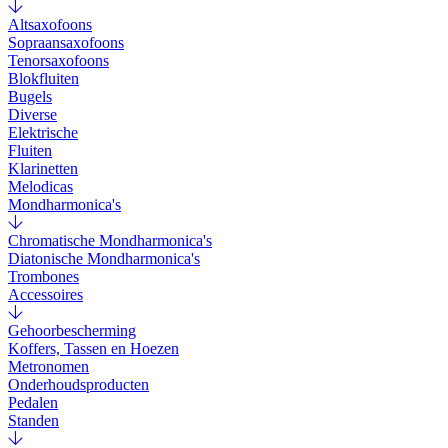
Altsaxofoons
Sopraansaxofoons
Tenorsaxofoons
Blokfluiten
Bugels
Diverse
Elektrische
Fluiten
Klarinetten
Melodicas
Mondharmonica's
Chromatische Mondharmonica's
Diatonische Mondharmonica's
Trombones
Accessoires
Gehoorbescherming
Koffers, Tassen en Hoezen
Metronomen
Onderhoudsproducten
Pedalen
Standen