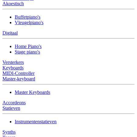
Akoestisch
Buffetpiano's
Vleugelpiano's
Digitaal
Home Piano's
Stage piano's
Versterkers
Keyboards
MIDI-Controller
Master-keyboard
Master Keyboards
Accordeons
Statieven
Instrumentenstatieven
Synths