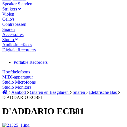
Speaker Standen
Strijkers
Violen
Cello's
Contrabassen
Snaren
Accessoires
Studio
Audio-interfaces
Digitale Recorders
Portable Recorders
Hoofdtelefoons
MIDI-apparatuur
Studio Microfoons
Studio Monitors
Aanbod
Gitaren en Basgitaren
Snaren
Elektrische Bas
D'ADDARIO ECB81
D'ADDARIO ECB81