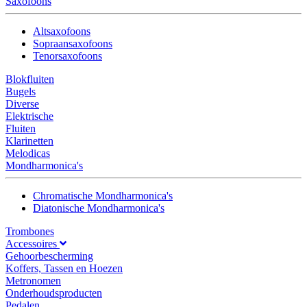
Saxofoons
Altsaxofoons
Sopraansaxofoons
Tenorsaxofoons
Blokfluiten
Bugels
Diverse
Elektrische
Fluiten
Klarinetten
Melodicas
Mondharmonica's
Chromatische Mondharmonica's
Diatonische Mondharmonica's
Trombones
Accessoires
Gehoorbescherming
Koffers, Tassen en Hoezen
Metronomen
Onderhoudsproducten
Pedalen