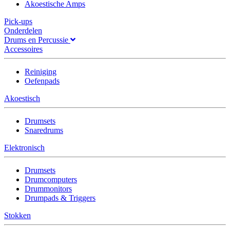
Akoestische Amps
Pick-ups
Onderdelen
Drums en Percussie
Accessoires
Reiniging
Oefenpads
Akoestisch
Drumsets
Snaredrums
Elektronisch
Drumsets
Drumcomputers
Drummonitors
Drumpads & Triggers
Stokken