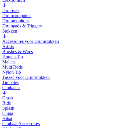
Elektronisch
Drumsets
Drumcomputers
Drummonitors
Drumpads & Triggers
Stokken
Accessoires voor Drumstokken
Artists
Brushes & Wires
Houten Tip
Mallets
Multi Rods
Nylon Tip
Tassen voor Drumstokken
Timbales
Cimbalen
Crash
Ride
Splash
China
Hihat
Cimbaal Accessoires