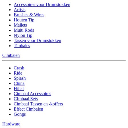
Accessoires voor Drumstokken
Artists
Brushes & Wires
Houten Tip
Mallets
Multi Rods
Nylon Tip
Tassen voor Drumstokken
Timbales
Cimbalen
Crash
Ride
Splash
China
Hihat
Cimbaal Accessoires
CImbaal Sets
Cimbaal Tassen en -koffers
Effect Cimbalen
Gongs
Hardware