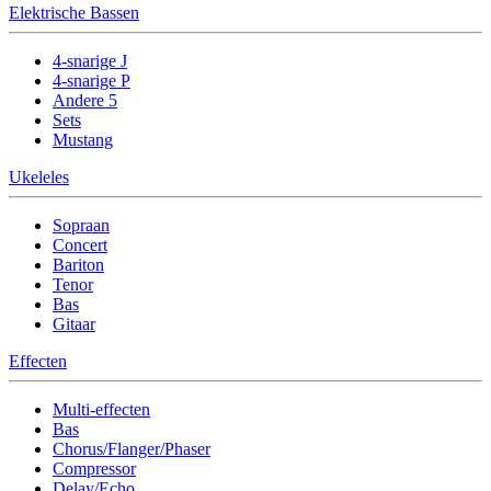
Elektrische Bassen
4-snarige J
4-snarige P
Andere 5
Sets
Mustang
Ukeleles
Sopraan
Concert
Bariton
Tenor
Bas
Gitaar
Effecten
Multi-effecten
Bas
Chorus/Flanger/Phaser
Compressor
Delay/Echo