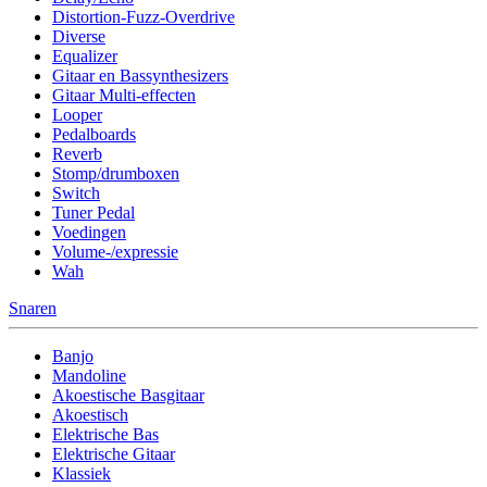
Distortion-Fuzz-Overdrive
Diverse
Equalizer
Gitaar en Bassynthesizers
Gitaar Multi-effecten
Looper
Pedalboards
Reverb
Stomp/drumboxen
Switch
Tuner Pedal
Voedingen
Volume-/expressie
Wah
Snaren
Banjo
Mandoline
Akoestische Basgitaar
Akoestisch
Elektrische Bas
Elektrische Gitaar
Klassiek