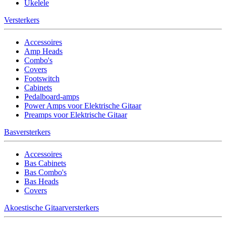
Ukelele
Versterkers
Accessoires
Amp Heads
Combo's
Covers
Footswitch
Cabinets
Pedalboard-amps
Power Amps voor Elektrische Gitaar
Preamps voor Elektrische Gitaar
Basversterkers
Accessoires
Bas Cabinets
Bas Combo's
Bas Heads
Covers
Akoestische Gitaarversterkers