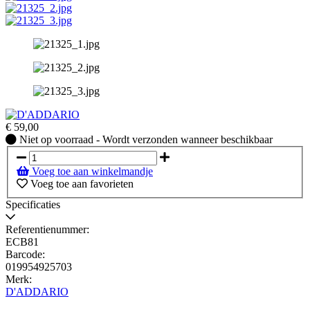
€
59,00
Niet
Niet op voorraad - Wordt verzonden wanneer beschikbaar
op
voorraad
Voeg toe aan winkelmandje
-
Voeg toe aan favorieten
Wordt
verzonden
Specificaties
wanneer
beschikbaar
Referentienummer:
ECB81
Barcode:
019954925703
Merk:
D'ADDARIO