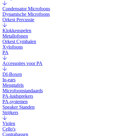
Condensator Microfoons
Dynamische Microfoons
Orkest Percussie
Klokkenspelen
Metallofonen
Orkest Cymbalen
Xylofoons
PA
Accessoires voor PA
DI-Boxen
In-ears
Mengtafels
Microfoonstandaards
PA-luidsprekers
PA-systemen
Speaker Standen
Strijkers
Violen
Cello's
Contrabassen