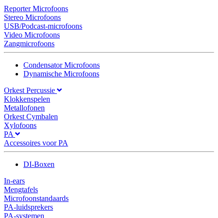
Reporter Microfoons
Stereo Microfoons
USB/Podcast-microfoons
Video Microfoons
Zangmicrofoons
Condensator Microfoons
Dynamische Microfoons
Orkest Percussie
Klokkenspelen
Metallofonen
Orkest Cymbalen
Xylofoons
PA
Accessoires voor PA
DI-Boxen
In-ears
Mengtafels
Microfoonstandaards
PA-luidsprekers
PA-systemen