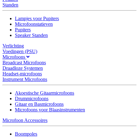
Standen
Lampjes voor Pupiters
Microfoonstatieven
Pupiters
Speaker Standen
Verlichting
Voedingen (PSU)
Microfoons
Broadcast Microfoons
Draadloze Systemen
Headset-microfoons
Instrument Microfoons
Akoestische Gitaarmicrofoons
Drummicrofoons
Gitaar en Basmicrofoons
Microfoons voor Blaasinstrumenten
Microfoon Accessoires
Boompoles