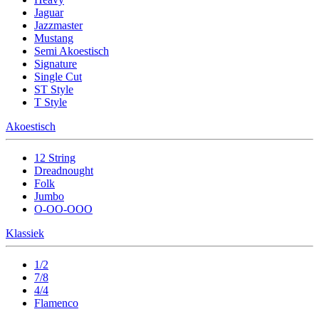
Jaguar
Jazzmaster
Mustang
Semi Akoestisch
Signature
Single Cut
ST Style
T Style
Akoestisch
12 String
Dreadnought
Folk
Jumbo
O-OO-OOO
Klassiek
1/2
7/8
4/4
Flamenco