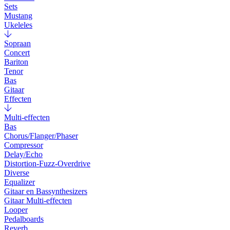
Sets
Mustang
Ukeleles
Sopraan
Concert
Bariton
Tenor
Bas
Gitaar
Effecten
Multi-effecten
Bas
Chorus/Flanger/Phaser
Compressor
Delay/Echo
Distortion-Fuzz-Overdrive
Diverse
Equalizer
Gitaar en Bassynthesizers
Gitaar Multi-effecten
Looper
Pedalboards
Reverb