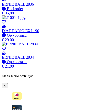
ERNIE BALL 2836
Niet
Backorder
op
€
35,00
voorraad
-
Wordt
verzonden
D'ADDARIO EXL190
wanneer
Op
Op voorraad
beschikbaar
voorraad
€
29,00
ERNIE BALL 2834
Op
Op voorraad
voorraad
€
21,00
Maak nieuw bestellijst
×