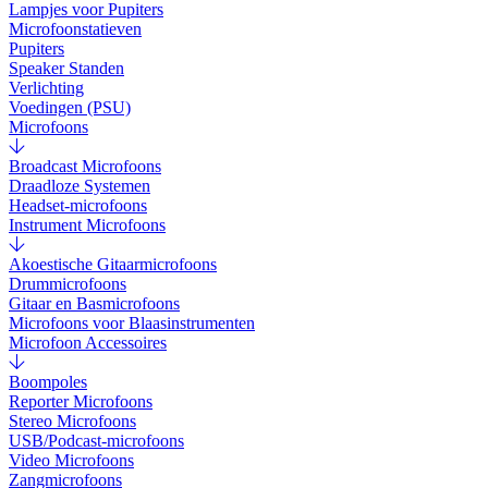
Lampjes voor Pupiters
Microfoonstatieven
Pupiters
Speaker Standen
Verlichting
Voedingen (PSU)
Microfoons
Broadcast Microfoons
Draadloze Systemen
Headset-microfoons
Instrument Microfoons
Akoestische Gitaarmicrofoons
Drummicrofoons
Gitaar en Basmicrofoons
Microfoons voor Blaasinstrumenten
Microfoon Accessoires
Boompoles
Reporter Microfoons
Stereo Microfoons
USB/Podcast-microfoons
Video Microfoons
Zangmicrofoons