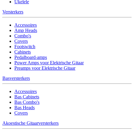
Ukelele
Versterkers
Accessoires
Amp Heads
Combo's
Covers
Footswitch
Cabinets
Pedalboard-amps
Power Amps voor Elektrische Gitaar
Preamps voor Elektrische Gitaar
Basversterkers
Accessoires
Bas Cabinets
Bas Combo's
Bas Heads
Covers
Akoestische Gitaarversterkers