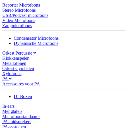
Reporter Microfoons
Stereo Microfoons
USB/Podcast-microfoons
Video Microfoons
Zangmicrofoons
Condensator Microfoons
Dynamische Microfoons
Orkest Percussie
Klokkenspelen
Metallofonen
Orkest Cymbalen
Xylofoons
PA
Accessoires voor PA
DI-Boxen
In-ears
Mengtafels
Microfoonstandaards
PA-luidsprekers
PA-systemen