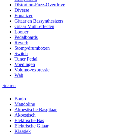
Distortion-Fuzz-Overdrive
Diverse
Equalizer
Gitaar en Bassynthesizers
Gitaar Multi-effecten
Looper
Pedalboards
Reverb
Stomp/drumboxen
Switch
Tuner Pedal
Voedingen
Volume-/expressie
Wah
Snaren
Banjo
Mandoline
Akoestische Basgitaar
Akoestisch
Elektrische Bas
Elektrische Gitaar
Klassiek