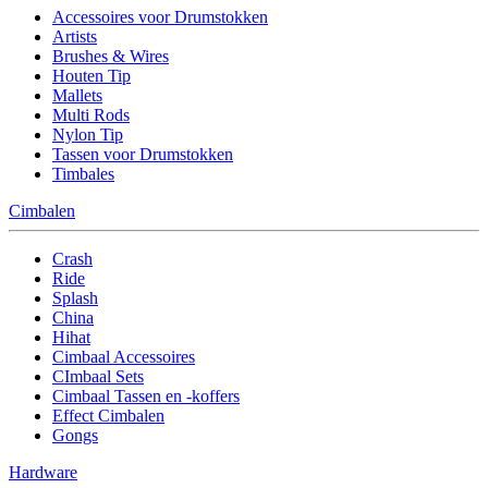
Accessoires voor Drumstokken
Artists
Brushes & Wires
Houten Tip
Mallets
Multi Rods
Nylon Tip
Tassen voor Drumstokken
Timbales
Cimbalen
Crash
Ride
Splash
China
Hihat
Cimbaal Accessoires
CImbaal Sets
Cimbaal Tassen en -koffers
Effect Cimbalen
Gongs
Hardware