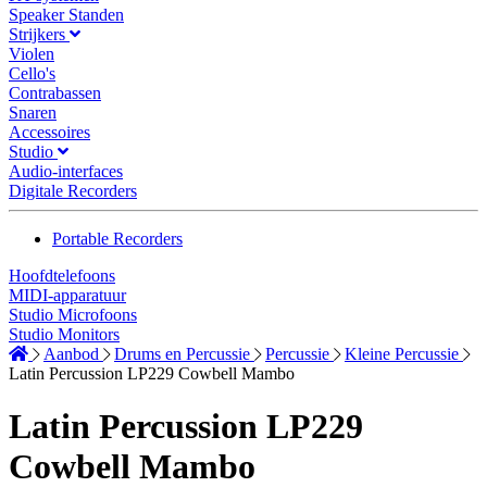
Speaker Standen
Strijkers
Violen
Cello's
Contrabassen
Snaren
Accessoires
Studio
Audio-interfaces
Digitale Recorders
Portable Recorders
Hoofdtelefoons
MIDI-apparatuur
Studio Microfoons
Studio Monitors
Aanbod
Drums en Percussie
Percussie
Kleine Percussie
Latin Percussion LP229 Cowbell Mambo
Latin Percussion LP229
Cowbell Mambo