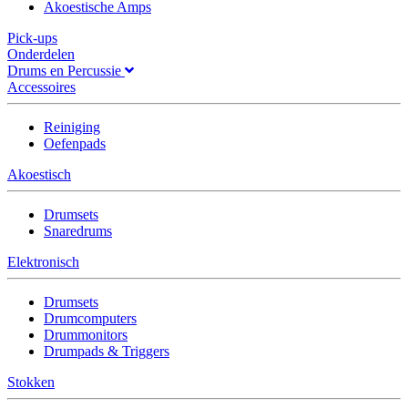
Akoestische Amps
Pick-ups
Onderdelen
Drums en Percussie
Accessoires
Reiniging
Oefenpads
Akoestisch
Drumsets
Snaredrums
Elektronisch
Drumsets
Drumcomputers
Drummonitors
Drumpads & Triggers
Stokken