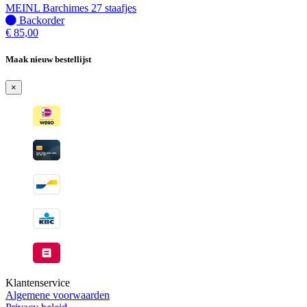
verzonden
MEINL Barchimes 27 staafjes
wanneer
Niet
Backorder
beschikbaar
op
€
85,00
voorraad
-
Maak nieuw bestellijst
Wordt
verzonden
×
wanneer
beschikbaar
Klantenservice
Algemene voorwaarden