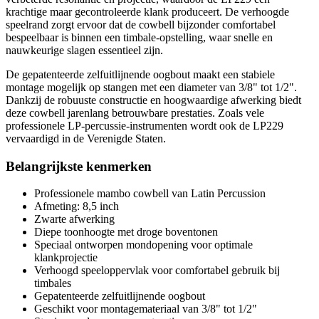
krachtige maar gecontroleerde klank produceert. De verhoogde
speelrand zorgt ervoor dat de cowbell bijzonder comfortabel
bespeelbaar is binnen een timbale-opstelling, waar snelle en
nauwkeurige slagen essentieel zijn.
De gepatenteerde zelfuitlijnende oogbout maakt een stabiele
montage mogelijk op stangen met een diameter van 3/8" tot 1/2".
Dankzij de robuuste constructie en hoogwaardige afwerking biedt
deze cowbell jarenlang betrouwbare prestaties. Zoals vele
professionele LP-percussie-instrumenten wordt ook de LP229
vervaardigd in de Verenigde Staten.
Belangrijkste kenmerken
Professionele mambo cowbell van Latin Percussion
Afmeting: 8,5 inch
Zwarte afwerking
Diepe toonhoogte met droge boventonen
Speciaal ontworpen mondopening voor optimale
klankprojectie
Verhoogd speeloppervlak voor comfortabel gebruik bij
timbales
Gepatenteerde zelfuitlijnende oogbout
Geschikt voor montagemateriaal van 3/8" tot 1/2"