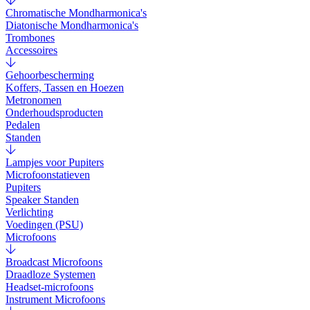
Chromatische Mondharmonica's
Diatonische Mondharmonica's
Trombones
Accessoires
Gehoorbescherming
Koffers, Tassen en Hoezen
Metronomen
Onderhoudsproducten
Pedalen
Standen
Lampjes voor Pupiters
Microfoonstatieven
Pupiters
Speaker Standen
Verlichting
Voedingen (PSU)
Microfoons
Broadcast Microfoons
Draadloze Systemen
Headset-microfoons
Instrument Microfoons