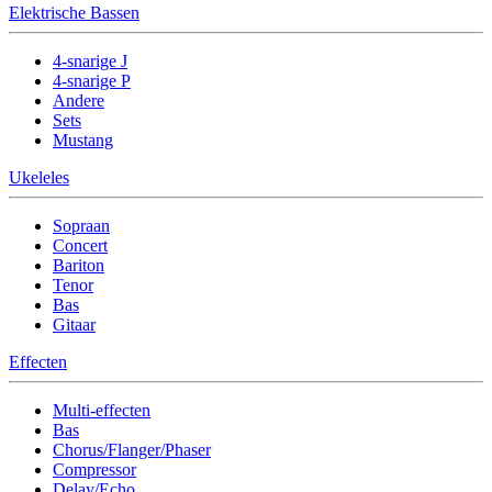
Elektrische Bassen
4-snarige J
4-snarige P
Andere
Sets
Mustang
Ukeleles
Sopraan
Concert
Bariton
Tenor
Bas
Gitaar
Effecten
Multi-effecten
Bas
Chorus/Flanger/Phaser
Compressor
Delay/Echo