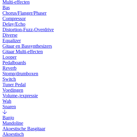
Multi-effecten
Bas
Chorus/Flanger/Phaser
Compressor
Delay/Echo
Distortion-Fuzz-Overdrive
Diverse
Equalizer
Gitaar en Bassynthesizers
Gitaar Multi-effecten
Looper
Pedalboards
Reverb
Stomp/drumboxen
Switch
Tuner Pedal
Voedingen
Volume-/expressie
Wah
Snaren
Banjo
Mandoline
Akoestische Basgitaar
Akoestisch