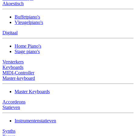
Akoestisch
Buffetpiano's
Vleugelpiano's
Digitaal
Home Piano's
Stage piano's
Versterkers
Keyboards
MIDI-Controller
Master-keyboard
Master Keyboards
Accordeons
Statieven
Instrumentenstatieven
Synths