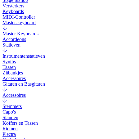
Stage piano's
Versterkers
Keyboards
MIDI-Controller
Master-keyboard
Master Keyboards
Accordeons
Statieven
Instrumentenstatieven
Synths
Tassen
Zitbankjes
Accessoires
Gitaren en Basgitaren
Accessoires
Stemmers
Capo's
Standen
Koffers en Tassen
Riemen
Plectra