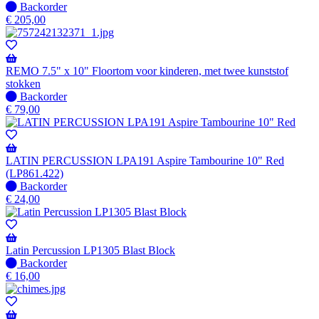
beschikbaar
Niet
Backorder
op
€
205,00
voorraad
-
Wordt
verzonden
REMO 7.5" x 10" Floortom voor kinderen, met twee kunststof
wanneer
stokken
beschikbaar
Niet
Backorder
op
€
79,00
voorraad
-
Wordt
verzonden
LATIN PERCUSSION LPA191 Aspire Tambourine 10" Red
wanneer
(LP861.422)
beschikbaar
Niet
Backorder
op
€
24,00
voorraad
-
Wordt
verzonden
Latin Percussion LP1305 Blast Block
wanneer
Niet
Backorder
beschikbaar
op
€
16,00
voorraad
-
Wordt