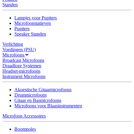
Standen
Lampjes voor Pupiters
Microfoonstatieven
Pupiters
Speaker Standen
Verlichting
Voedingen (PSU)
Microfoons
Broadcast Microfoons
Draadloze Systemen
Headset-microfoons
Instrument Microfoons
Akoestische Gitaarmicrofoons
Drummicrofoons
Gitaar en Basmicrofoons
Microfoons voor Blaasinstrumenten
Microfoon Accessoires
Boompoles