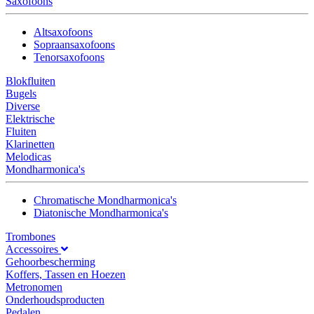
Saxofoons
Altsaxofoons
Sopraansaxofoons
Tenorsaxofoons
Blokfluiten
Bugels
Diverse
Elektrische
Fluiten
Klarinetten
Melodicas
Mondharmonica's
Chromatische Mondharmonica's
Diatonische Mondharmonica's
Trombones
Accessoires
Gehoorbescherming
Koffers, Tassen en Hoezen
Metronomen
Onderhoudsproducten
Pedalen