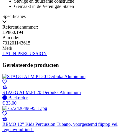
Stevige en duurzame constructie
Gemaakt in de Verenigde Staten
Specificaties
Referentienummer:
LP860.194
Barcode:
731201143615
Merk:
LATIN PERCUSSION
Gerelateerde producten
STAGG ALM.PL20 Derbuka Aluminium
Niet
Backorder
op
€
33,00
voorraad
-
Wordt
verzonden
REMO 12" Kids Percussion Tubano, voorgestemd fliptop-vel,
wanneer
regenwoudfinish