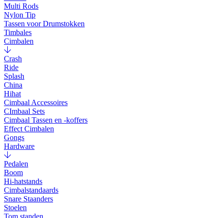
Multi Rods
Nylon Tip
Tassen voor Drumstokken
Timbales
Cimbalen
Crash
Ride
Splash
China
Hihat
Cimbaal Accessoires
CImbaal Sets
Cimbaal Tassen en -koffers
Effect Cimbalen
Gongs
Hardware
Pedalen
Boom
Hi-hatstands
Cimbalstandaards
Snare Staanders
Stoelen
Tom standen