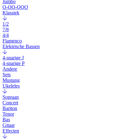
Jumbo
O-OO-OOO
Klassiek
1/2
7/8
4/4
Flamenco
Elektrische Bassen
4-snarige J
4-snarige P
Andere
Sets
Mustang
Ukeleles
Sopraan
Concert
Bariton
Tenor
Bas
Gitaar
Effecten