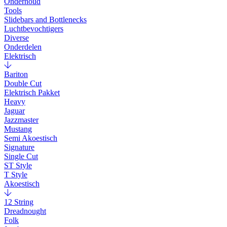
Onderhoud
Tools
Slidebars and Bottlenecks
Luchtbevochtigers
Diverse
Onderdelen
Elektrisch
Bariton
Double Cut
Elektrisch Pakket
Heavy
Jaguar
Jazzmaster
Mustang
Semi Akoestisch
Signature
Single Cut
ST Style
T Style
Akoestisch
12 String
Dreadnought
Folk