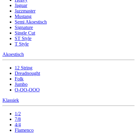
Jaguar
Jazzmaster
Mustang
Semi Akoestisch
Signature
Single Cut
ST Style
T Style
Akoestisch
12 String
Dreadnought
Folk
Jumbo
O-OO-OOO
Klassiek
1/2
7/8
4/4
Flamenco