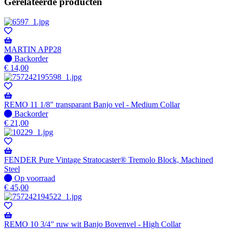
Gerelateerde producten
MARTIN APP28
Niet
Backorder
op
€
14,00
voorraad
-
Wordt
verzonden
REMO 11 1/8" transparant Banjo vel - Medium Collar
wanneer
Niet
Backorder
beschikbaar
op
€
21,00
voorraad
-
Wordt
verzonden
FENDER Pure Vintage Stratocaster® Tremolo Block, Machined
wanneer
Steel
beschikbaar
Op
Op voorraad
voorraad
€
45,00
REMO 10 3/4" ruw wit Banjo Bovenvel - High Collar