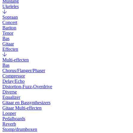
Mustang
Ukeleles
Sopraan
Concert
Bariton
Tenor
Bas
Gitaar
Effecten
Multi-effecten
Bas
Chorus/Flanger/Phaser
Compressor
Delay/Echo
Distortion-Fuzz-Overdrive
Diverse
Equalizer
Gitaar en Bassynthesizers
Gitaar Multi-effecten
Looper
Pedalboards
Reverb
Stomp/drumboxen