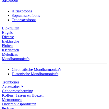
Saxofoons
Altsaxofoons
Sopraansaxofoons
Tenorsaxofoons
Blokfluiten
Bugels
Diverse
Elektrische
Fluiten
Klarinetten
Melodicas
Mondharmonica's
Chromatische Mondharmonica's
Diatonische Mondharmonica's
Trombones
Accessoires
Gehoorbescherming
Koffers, Tassen en Hoezen
Metronomen
Onderhoudsproducten
Pedalen