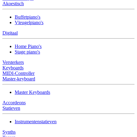
Akoestisch
Buffetpiano's
Vleugelpiano's
Digitaal
Home Piano's
Stage piano's
Versterkers
Keyboards
MIDI-Controller
Master-keyboard
Master Keyboards
Accordeons
Statieven
Instrumentenstatieven
Synths