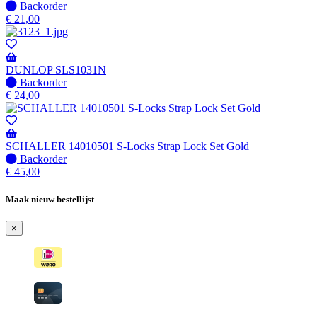
Niet
Backorder
op
€
21,00
voorraad
-
Wordt
verzonden
DUNLOP SLS1031N
wanneer
Niet
Backorder
beschikbaar
op
€
24,00
voorraad
-
Wordt
verzonden
SCHALLER 14010501 S-Locks Strap Lock Set Gold
wanneer
Niet
Backorder
beschikbaar
op
€
45,00
voorraad
-
Maak nieuw bestellijst
Wordt
verzonden
×
wanneer
beschikbaar