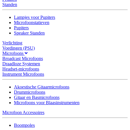
Standen
Lampjes voor Pupiters
Microfoonstatieven
Pupiters
Speaker Standen
Verlichting
Voedingen (PSU)
Microfoons
Broadcast Microfoons
Draadloze Systemen
Headset-microfoons
Instrument Microfoons
Akoestische Gitaarmicrofoons
Drummicrofoons
Gitaar en Basmicrofoons
Microfoons voor Blaasinstrumenten
Microfoon Accessoires
Boompoles