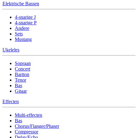
Elektrische Bassen
4-snarige J
4-snarige P
Andere
Sets
Mustang
Ukeleles
Sopraan
Concert
Bariton
Tenor
Bas
Gitaar
Effecten
Multi-effecten
Bas
Chorus/Flanger/Phaser
Compressor
Delay/Echo