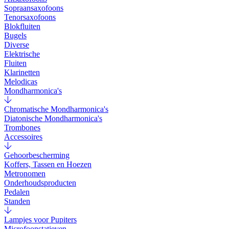
Sopraansaxofoons
Tenorsaxofoons
Blokfluiten
Bugels
Diverse
Elektrische
Fluiten
Klarinetten
Melodicas
Mondharmonica's
Chromatische Mondharmonica's
Diatonische Mondharmonica's
Trombones
Accessoires
Gehoorbescherming
Koffers, Tassen en Hoezen
Metronomen
Onderhoudsproducten
Pedalen
Standen
Lampjes voor Pupiters
Microfoonstatieven