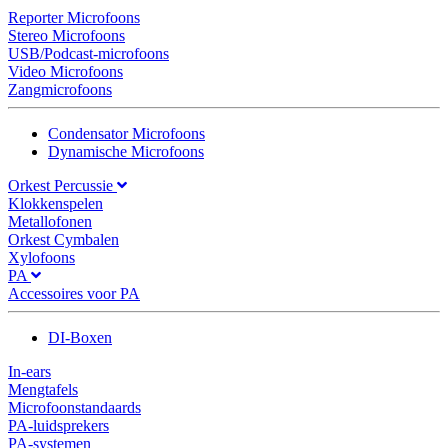
Reporter Microfoons
Stereo Microfoons
USB/Podcast-microfoons
Video Microfoons
Zangmicrofoons
Condensator Microfoons
Dynamische Microfoons
Orkest Percussie
Klokkenspelen
Metallofonen
Orkest Cymbalen
Xylofoons
PA
Accessoires voor PA
DI-Boxen
In-ears
Mengtafels
Microfoonstandaards
PA-luidsprekers
PA-systemen