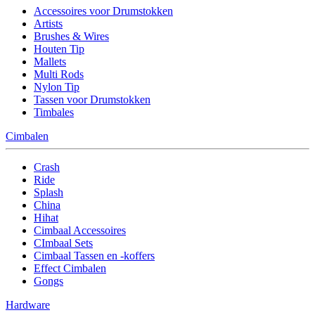
Accessoires voor Drumstokken
Artists
Brushes & Wires
Houten Tip
Mallets
Multi Rods
Nylon Tip
Tassen voor Drumstokken
Timbales
Cimbalen
Crash
Ride
Splash
China
Hihat
Cimbaal Accessoires
CImbaal Sets
Cimbaal Tassen en -koffers
Effect Cimbalen
Gongs
Hardware