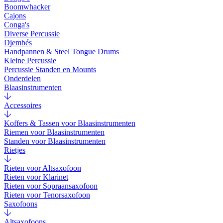
Boomwhacker
Cajons
Conga's
Diverse Percussie
Djembés
Handpannen & Steel Tongue Drums
Kleine Percussie
Percussie Standen en Mounts
Onderdelen
Blaasinstrumenten
Accessoires
Koffers & Tassen voor Blaasinstrumenten
Riemen voor Blaasinstrumenten
Standen voor Blaasinstrumenten
Rietjes
Rieten voor Altsaxofoon
Rieten voor Klarinet
Rieten voor Sopraansaxofoon
Rieten voor Tenorsaxofoon
Saxofoons
Altsaxofoons