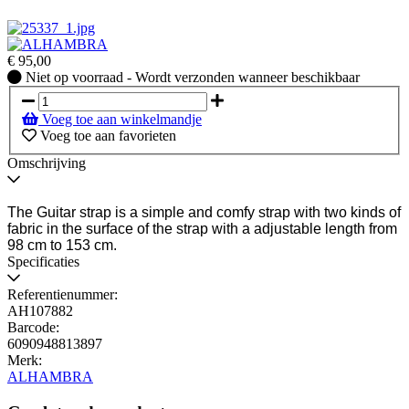
€
95,00
Niet
Niet op voorraad - Wordt verzonden wanneer beschikbaar
op
voorraad
Voeg toe aan winkelmandje
-
Voeg toe aan favorieten
Wordt
verzonden
Omschrijving
wanneer
beschikbaar
The Guitar strap is a simple and comfy strap with two kinds of
fabric in the surface of the strap with a adjustable length from
98 cm to 153 cm.
Specificaties
Referentienummer:
AH107882
Barcode:
6090948813897
Merk:
ALHAMBRA