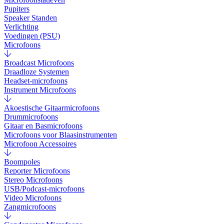
Pupiters
Speaker Standen
Verlichting
Voedingen (PSU)
Microfoons
Broadcast Microfoons
Draadloze Systemen
Headset-microfoons
Instrument Microfoons
Akoestische Gitaarmicrofoons
Drummicrofoons
Gitaar en Basmicrofoons
Microfoons voor Blaasinstrumenten
Microfoon Accessoires
Boompoles
Reporter Microfoons
Stereo Microfoons
USB/Podcast-microfoons
Video Microfoons
Zangmicrofoons