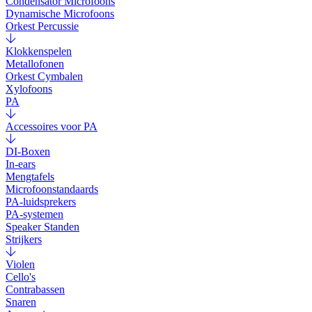
Condensator Microfoons
Dynamische Microfoons
Orkest Percussie
Klokkenspelen
Metallofonen
Orkest Cymbalen
Xylofoons
PA
Accessoires voor PA
DI-Boxen
In-ears
Mengtafels
Microfoonstandaards
PA-luidsprekers
PA-systemen
Speaker Standen
Strijkers
Violen
Cello's
Contrabassen
Snaren