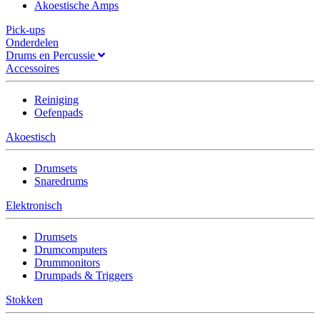
Akoestische Amps
Pick-ups
Onderdelen
Drums en Percussie
Accessoires
Reiniging
Oefenpads
Akoestisch
Drumsets
Snaredrums
Elektronisch
Drumsets
Drumcomputers
Drummonitors
Drumpads & Triggers
Stokken