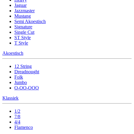
Jaguar
Jazzmaster
Mustang
Semi Akoestisch
Signature
Single Cut
ST Style
T Style
Akoestisch
12 String
Dreadnought
Folk
Jumbo
O-OO-OOO
Klassiek
1/2
7/8
4/4
Flamenco