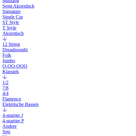
Mustang
Semi Akoestisch
Signature
Single Cut
ST Style
T Style
Akoestisch
12 String
Dreadnought
Folk
Jumbo
O-OO-OOO
Klassiek
1/2
7/8
4/4
Flamenco
Elektrische Bassen
4-snarige J
4-snarige P
Andere
Sets