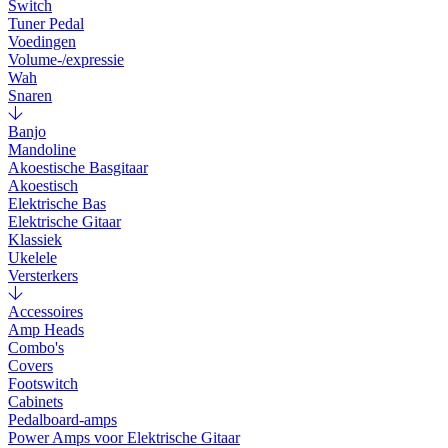
Switch
Tuner Pedal
Voedingen
Volume-/expressie
Wah
Snaren
Banjo
Mandoline
Akoestische Basgitaar
Akoestisch
Elektrische Bas
Elektrische Gitaar
Klassiek
Ukelele
Versterkers
Accessoires
Amp Heads
Combo's
Covers
Footswitch
Cabinets
Pedalboard-amps
Power Amps voor Elektrische Gitaar