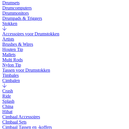
Drumsets
Drumcomputers
Drummonitors
Drumpads & Triggers
Stokken
Accessoires voor Drumstokken
Artists
Brushes & Wires
Houten Tip
Mallets
Multi Rods
Nylon Tip
Tassen voor Drumstokken
Timbales
Cimbalen
Crash
Ride
Splash
China
Hihat
Cimbaal Accessoires
CImbaal Sets
Cimbaal Tassen en -koffers