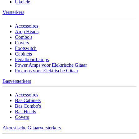
Ukelele
Versterkers
Accessoires
Amp Heads
Combo's
Covers
Footswitch
Cabinets
Pedalboard-amps
Power Amps voor Elektrische Gitaar
Preamps voor Elektrische Gitaar
Basversterkers
Accessoires
Bas Cabinets
Bas Combo's
Bas Heads
Covers
Akoestische Gitaarversterkers