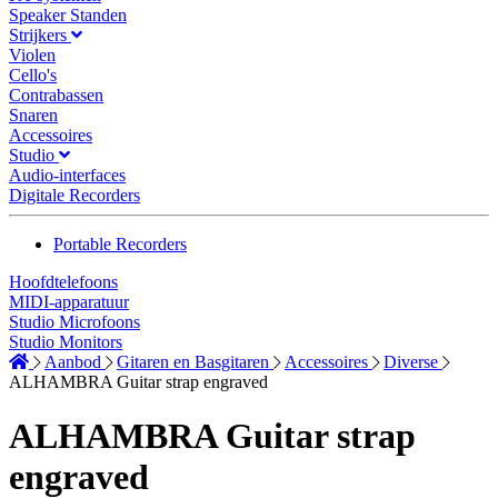
Speaker Standen
Strijkers
Violen
Cello's
Contrabassen
Snaren
Accessoires
Studio
Audio-interfaces
Digitale Recorders
Portable Recorders
Hoofdtelefoons
MIDI-apparatuur
Studio Microfoons
Studio Monitors
Aanbod
Gitaren en Basgitaren
Accessoires
Diverse
ALHAMBRA Guitar strap engraved
ALHAMBRA Guitar strap
engraved