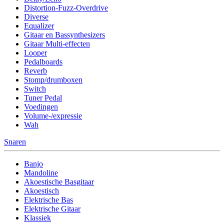
Distortion-Fuzz-Overdrive
Diverse
Equalizer
Gitaar en Bassynthesizers
Gitaar Multi-effecten
Looper
Pedalboards
Reverb
Stomp/drumboxen
Switch
Tuner Pedal
Voedingen
Volume-/expressie
Wah
Snaren
Banjo
Mandoline
Akoestische Basgitaar
Akoestisch
Elektrische Bas
Elektrische Gitaar
Klassiek