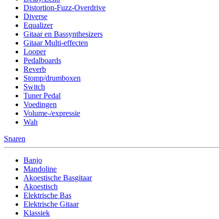
Distortion-Fuzz-Overdrive
Diverse
Equalizer
Gitaar en Bassynthesizers
Gitaar Multi-effecten
Looper
Pedalboards
Reverb
Stomp/drumboxen
Switch
Tuner Pedal
Voedingen
Volume-/expressie
Wah
Snaren
Banjo
Mandoline
Akoestische Basgitaar
Akoestisch
Elektrische Bas
Elektrische Gitaar
Klassiek