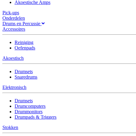
Akoestische Amps
Pick-ups
Onderdelen
Drums en Percussie
Accessoires
Reiniging
Oefenpads
Akoestisch
Drumsets
Snaredrums
Elektronisch
Drumsets
Drumcomputers
Drummonitors
Drumpads & Triggers
Stokken