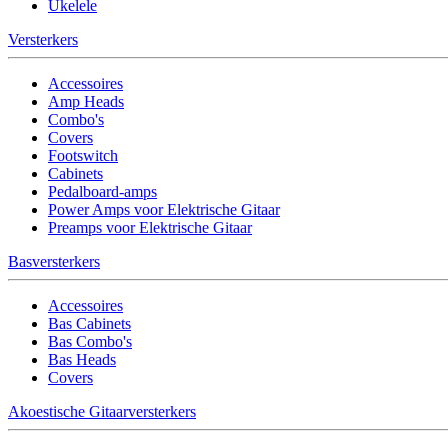
Ukelele
Versterkers
Accessoires
Amp Heads
Combo's
Covers
Footswitch
Cabinets
Pedalboard-amps
Power Amps voor Elektrische Gitaar
Preamps voor Elektrische Gitaar
Basversterkers
Accessoires
Bas Cabinets
Bas Combo's
Bas Heads
Covers
Akoestische Gitaarversterkers