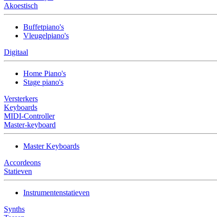
Akoestisch
Buffetpiano's
Vleugelpiano's
Digitaal
Home Piano's
Stage piano's
Versterkers
Keyboards
MIDI-Controller
Master-keyboard
Master Keyboards
Accordeons
Statieven
Instrumentenstatieven
Synths