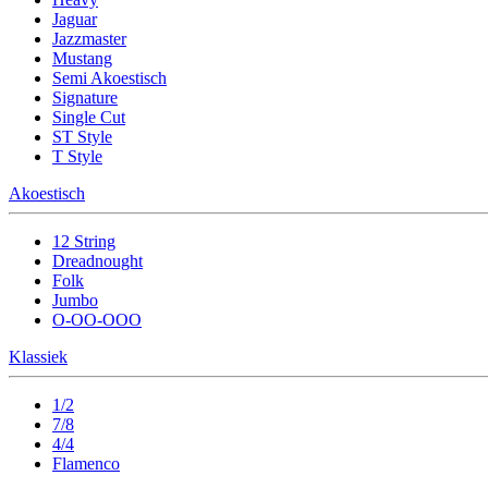
Jaguar
Jazzmaster
Mustang
Semi Akoestisch
Signature
Single Cut
ST Style
T Style
Akoestisch
12 String
Dreadnought
Folk
Jumbo
O-OO-OOO
Klassiek
1/2
7/8
4/4
Flamenco