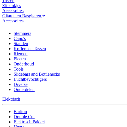
Tassen
Zitbankjes
Accessoires
Gitaren en Basgitaren
Accessoires
Stemmers
Capo's
Standen
Koffers en Tassen
Riemen
Plectra
Onderhoud
Tools
Slidebars and Bottlenecks
Luchtbevochtigers
Diverse
Onderdelen
Elektrisch
Bariton
Double Cut
Elektrisch Pakket
Heavy