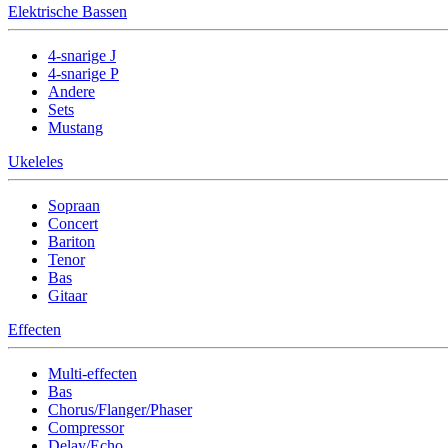
Elektrische Bassen
4-snarige J
4-snarige P
Andere
Sets
Mustang
Ukeleles
Sopraan
Concert
Bariton
Tenor
Bas
Gitaar
Effecten
Multi-effecten
Bas
Chorus/Flanger/Phaser
Compressor
Delay/Echo