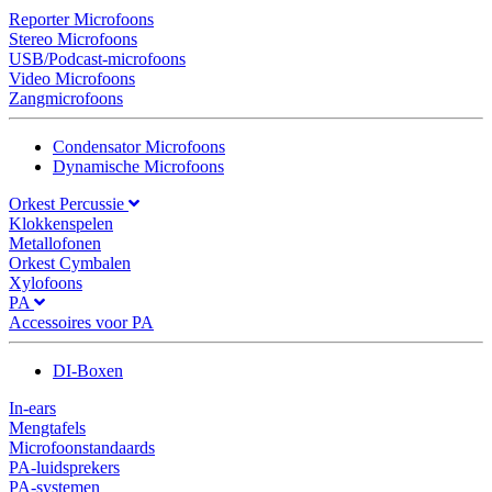
Reporter Microfoons
Stereo Microfoons
USB/Podcast-microfoons
Video Microfoons
Zangmicrofoons
Condensator Microfoons
Dynamische Microfoons
Orkest Percussie
Klokkenspelen
Metallofonen
Orkest Cymbalen
Xylofoons
PA
Accessoires voor PA
DI-Boxen
In-ears
Mengtafels
Microfoonstandaards
PA-luidsprekers
PA-systemen