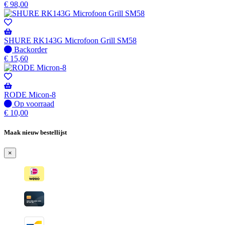
op
€
98,00
voorraad
-
Wordt
verzonden
SHURE RK143G Microfoon Grill SM58
wanneer
Niet
Backorder
beschikbaar
op
€
15,60
voorraad
-
Wordt
verzonden
RODE Micon-8
wanneer
Op
Op voorraad
beschikbaar
voorraad
€
10,00
Maak nieuw bestellijst
×