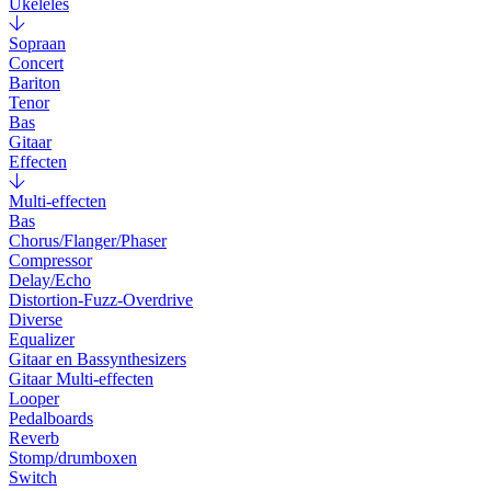
Ukeleles
Sopraan
Concert
Bariton
Tenor
Bas
Gitaar
Effecten
Multi-effecten
Bas
Chorus/Flanger/Phaser
Compressor
Delay/Echo
Distortion-Fuzz-Overdrive
Diverse
Equalizer
Gitaar en Bassynthesizers
Gitaar Multi-effecten
Looper
Pedalboards
Reverb
Stomp/drumboxen
Switch