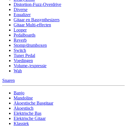
Distortion-Fuzz-Overdrive
Diverse
Equalizer
Gitaar en Bassynthesizers
Gitaar Multi-effecten
Looper
Pedalboards
Reverb
Stomp/drumboxen
Switch
Tuner Pedal
Voedingen
Volume-/expressie
Wah
Snaren
Banjo
Mandoline
Akoestische Basgitaar
Akoestisch
Elektrische Bas
Elektrische Gitaar
Klassiek