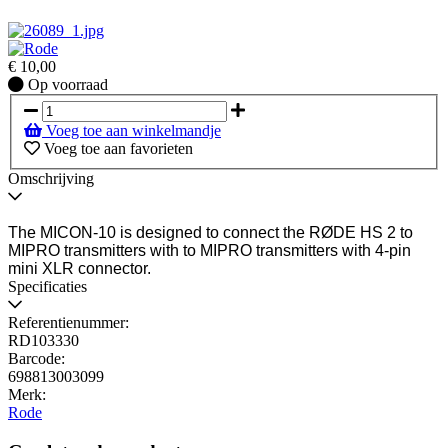
€
10,00
Op
Op voorraad
voorraad
Voeg toe aan winkelmandje
Voeg toe aan favorieten
Omschrijving
The MICON-10 is designed to connect the RØDE HS 2 to
MIPRO transmitters with to MIPRO transmitters with 4-pin
mini XLR connector.
Specificaties
Referentienummer:
RD103330
Barcode:
698813003099
Merk:
Rode