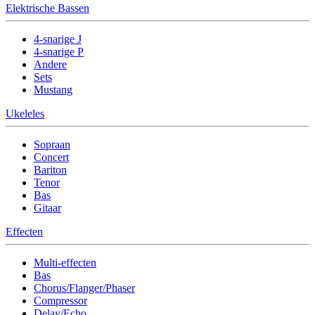
Elektrische Bassen
4-snarige J
4-snarige P
Andere
Sets
Mustang
Ukeleles
Sopraan
Concert
Bariton
Tenor
Bas
Gitaar
Effecten
Multi-effecten
Bas
Chorus/Flanger/Phaser
Compressor
Delay/Echo