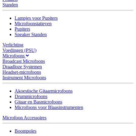
Standen
Lampjes voor Pupiters
Microfoonstatieven
Pupiters
Speaker Standen
Verlichting
Voedingen (PSU)
Microfoons
Broadcast Microfoons
Draadloze Systemen
Headset-microfoons
Instrument Microfoons
Akoestische Gitaarmicrofoons
Drummicrofoons
Gitaar en Basmicrofoons
Microfoons voor Blaasinstrumenten
Microfoon Accessoires
Boompoles