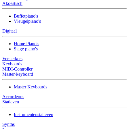
Akoestisch
Buffetpiano's
Vleugelpiano's
Digitaal
Home Piano's
Stage piano's
Versterkers
Keyboards
MIDI-Controller
Master-keyboard
Master Keyboards
Accordeons
Statieven
Instrumentenstatieven
Synths