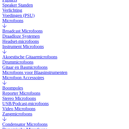
Speaker Standen
Verlichting
Voedingen (PSU)
Microfoons
Broadcast Microfoons
Draadloze Systemen
Headset-microfoons
Instrument Microfoons
Akoestische Gitaarmicrofoons
Drummicrofoons
Gitaar en Basmicrofoons
Microfoons voor Blaasinstrumenten
Microfoon Accessoires
Boompoles
Reporter Microfoons
Stereo Microfoons
USB/Podcast-microfoons
Video Microfoons
Zangmicrofoons
Condensator Microfoons