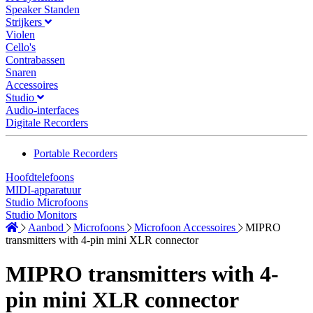
Speaker Standen
Strijkers
Violen
Cello's
Contrabassen
Snaren
Accessoires
Studio
Audio-interfaces
Digitale Recorders
Portable Recorders
Hoofdtelefoons
MIDI-apparatuur
Studio Microfoons
Studio Monitors
Aanbod
Microfoons
Microfoon Accessoires
MIPRO
transmitters with 4-pin mini XLR connector
MIPRO transmitters with 4-
pin mini XLR connector