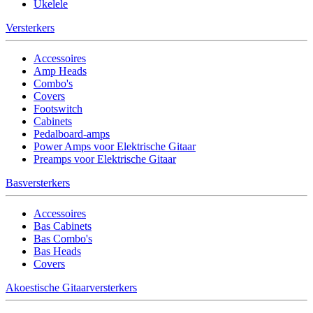
Ukelele
Versterkers
Accessoires
Amp Heads
Combo's
Covers
Footswitch
Cabinets
Pedalboard-amps
Power Amps voor Elektrische Gitaar
Preamps voor Elektrische Gitaar
Basversterkers
Accessoires
Bas Cabinets
Bas Combo's
Bas Heads
Covers
Akoestische Gitaarversterkers