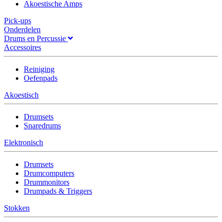
Akoestische Amps
Pick-ups
Onderdelen
Drums en Percussie
Accessoires
Reiniging
Oefenpads
Akoestisch
Drumsets
Snaredrums
Elektronisch
Drumsets
Drumcomputers
Drummonitors
Drumpads & Triggers
Stokken