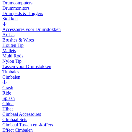
Drumcomputers
Drummonitors
Drumpads & Triggers
Stokken
Accessoires voor Drumstokken
Artists
Brushes & Wires
Houten Tip
Mallets
Multi Rods
Nylon Tip
Tassen voor Drumstokken
Timbales
Cimbalen
Crash
Ride
Splash
China
Hihat
Cimbaal Accessoires
CImbaal Sets
Cimbaal Tassen en -koffers
Effect Cimbalen