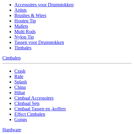
Accessoires voor Drumstokken
Artists
Brushes & Wires
Houten Tip
Mallets
Multi Rods
Nylon Tip
Tassen voor Drumstokken
Timbales
Cimbalen
Crash
Ride
Splash
China
Hihat
Cimbaal Accessoires
CImbaal Sets
Cimbaal Tassen en -koffers
Effect Cimbalen
Gongs
Hardware