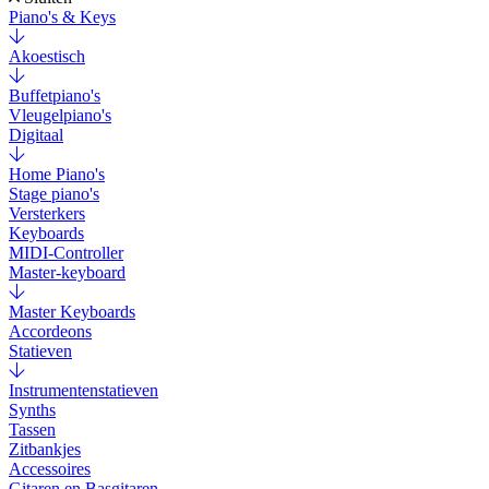
Piano's & Keys
Akoestisch
Buffetpiano's
Vleugelpiano's
Digitaal
Home Piano's
Stage piano's
Versterkers
Keyboards
MIDI-Controller
Master-keyboard
Master Keyboards
Accordeons
Statieven
Instrumentenstatieven
Synths
Tassen
Zitbankjes
Accessoires
Gitaren en Basgitaren