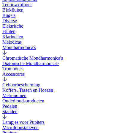
Tenorsaxofoons
Blokfluiten
Bugels
Diverse
Elektrische
Fluiten
Klarinetten
Melodicas
Mondharmonica's
Chromatische Mondharmonica's
Diatonische Mondharmonica's
Trombones
Accessoires
Gehoorbescherming
Koffers, Tassen en Hoezen
Metronomen
Onderhoudsproducten
Pedalen
Standen
Lampjes voor Pupiters
Microfoonstatieven
Pupiters