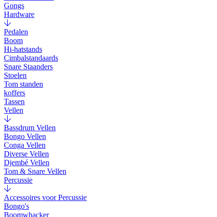
Gongs
Hardware
Pedalen
Boom
Hi-hatstands
Cimbalstandaards
Snare Staanders
Stoelen
Tom standen
koffers
Tassen
Vellen
Bassdrum Vellen
Bongo Vellen
Conga Vellen
Diverse Vellen
Djembé Vellen
Tom & Snare Vellen
Percussie
Accessoires voor Percussie
Bongo's
Boomwhacker