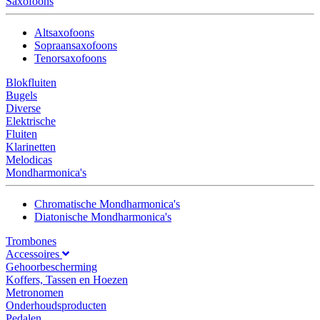
Saxofoons
Altsaxofoons
Sopraansaxofoons
Tenorsaxofoons
Blokfluiten
Bugels
Diverse
Elektrische
Fluiten
Klarinetten
Melodicas
Mondharmonica's
Chromatische Mondharmonica's
Diatonische Mondharmonica's
Trombones
Accessoires
Gehoorbescherming
Koffers, Tassen en Hoezen
Metronomen
Onderhoudsproducten
Pedalen