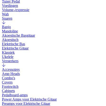
Tuner Pedal
Voedingen
Volume-/expressie
Wah
Snaren
Banjo
Mandoline
Akoestische Basgitaar
Akoestisch
Elektrische Bas
Elektrische Gitaar
Klassiek
Ukelele
Versterkers
Accessoires
Amp Heads
Combo's
Covers
Footswitch
Cabinets
Pedalboard-amps
Power Amps voor Elektrische Gitaar
Preamps voor Elektrische Gitaar