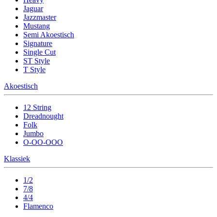
Jaguar
Jazzmaster
Mustang
Semi Akoestisch
Signature
Single Cut
ST Style
T Style
Akoestisch
12 String
Dreadnought
Folk
Jumbo
O-OO-OOO
Klassiek
1/2
7/8
4/4
Flamenco