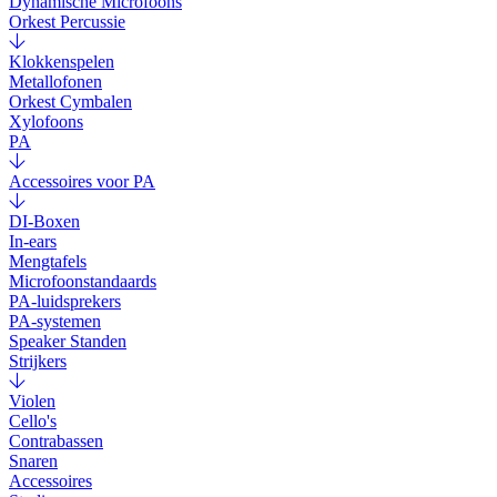
Dynamische Microfoons
Orkest Percussie
Klokkenspelen
Metallofonen
Orkest Cymbalen
Xylofoons
PA
Accessoires voor PA
DI-Boxen
In-ears
Mengtafels
Microfoonstandaards
PA-luidsprekers
PA-systemen
Speaker Standen
Strijkers
Violen
Cello's
Contrabassen
Snaren
Accessoires