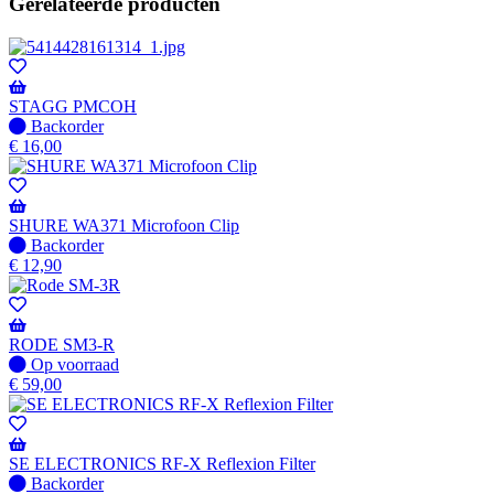
Gerelateerde producten
STAGG PMCOH
Niet
Backorder
op
€
16,00
voorraad
-
Wordt
verzonden
SHURE WA371 Microfoon Clip
wanneer
Niet
Backorder
beschikbaar
op
€
12,90
voorraad
-
Wordt
verzonden
RODE SM3-R
wanneer
Op
Op voorraad
beschikbaar
voorraad
€
59,00
SE ELECTRONICS RF-X Reflexion Filter
Niet
Backorder