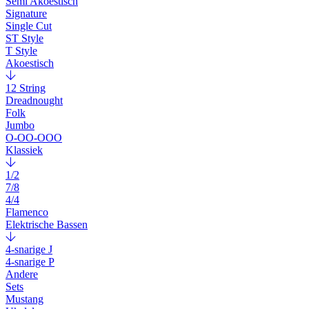
Semi Akoestisch
Signature
Single Cut
ST Style
T Style
Akoestisch
12 String
Dreadnought
Folk
Jumbo
O-OO-OOO
Klassiek
1/2
7/8
4/4
Flamenco
Elektrische Bassen
4-snarige J
4-snarige P
Andere
Sets
Mustang