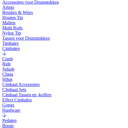
Accessoires voor Drumstokken
Artists
Brushes & Wires
Houten Tip
Mallets
Multi Rods
Nylon Tip
Tassen voor Drumstokken
Timbales
Cimbalen
Crash
Ride
Splash
China
Hihat
Cimbaal Accessoires
CImbaal Sets
Cimbaal Tassen en -koffers
Effect Cimbalen
Gongs
Hardware
Pedalen
Boom