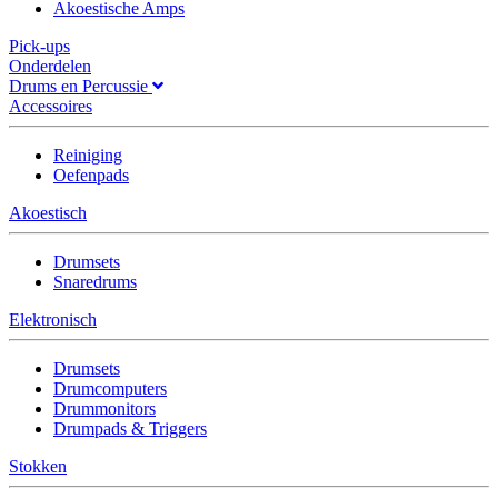
Akoestische Amps
Pick-ups
Onderdelen
Drums en Percussie
Accessoires
Reiniging
Oefenpads
Akoestisch
Drumsets
Snaredrums
Elektronisch
Drumsets
Drumcomputers
Drummonitors
Drumpads & Triggers
Stokken