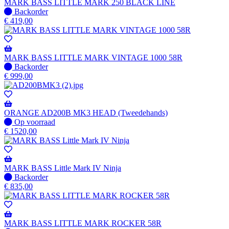
MARK BASS LITTLE MARK 250 BLACK LINE
Niet
Backorder
op
€
419,00
voorraad
-
Wordt
verzonden
MARK BASS LITTLE MARK VINTAGE 1000 58R
wanneer
Niet
Backorder
beschikbaar
op
€
999,00
voorraad
-
Wordt
verzonden
ORANGE AD200B MK3 HEAD (Tweedehands)
wanneer
Op
Op voorraad
beschikbaar
voorraad
€
1520,00
MARK BASS Little Mark IV Ninja
Niet
Backorder
op
€
835,00
voorraad
-
Wordt
verzonden
MARK BASS LITTLE MARK ROCKER 58R