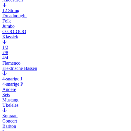
12 String
Dreadnought
Folk
Jumbo
O-OO-OOO
Klassiek
1/2
7/8
4/4
Flamenco
Elektrische Bassen
4-snarige J
4-snarige P
Andere
Sets
Mustang
Ukeleles
Sopraan
Concert
Bariton