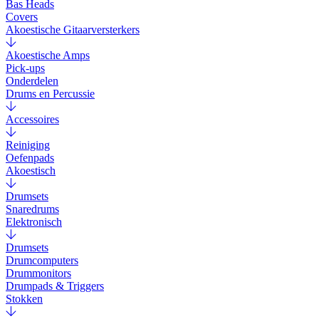
Bas Heads
Covers
Akoestische Gitaarversterkers
Akoestische Amps
Pick-ups
Onderdelen
Drums en Percussie
Accessoires
Reiniging
Oefenpads
Akoestisch
Drumsets
Snaredrums
Elektronisch
Drumsets
Drumcomputers
Drummonitors
Drumpads & Triggers
Stokken