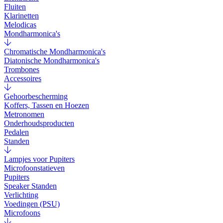
Fluiten
Klarinetten
Melodicas
Mondharmonica's
Chromatische Mondharmonica's
Diatonische Mondharmonica's
Trombones
Accessoires
Gehoorbescherming
Koffers, Tassen en Hoezen
Metronomen
Onderhoudsproducten
Pedalen
Standen
Lampjes voor Pupiters
Microfoonstatieven
Pupiters
Speaker Standen
Verlichting
Voedingen (PSU)
Microfoons