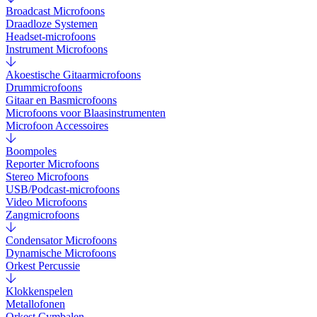
Broadcast Microfoons
Draadloze Systemen
Headset-microfoons
Instrument Microfoons
Akoestische Gitaarmicrofoons
Drummicrofoons
Gitaar en Basmicrofoons
Microfoons voor Blaasinstrumenten
Microfoon Accessoires
Boompoles
Reporter Microfoons
Stereo Microfoons
USB/Podcast-microfoons
Video Microfoons
Zangmicrofoons
Condensator Microfoons
Dynamische Microfoons
Orkest Percussie
Klokkenspelen
Metallofonen
Orkest Cymbalen