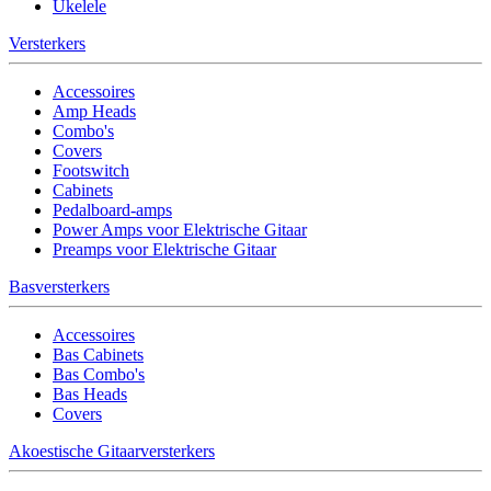
Ukelele
Versterkers
Accessoires
Amp Heads
Combo's
Covers
Footswitch
Cabinets
Pedalboard-amps
Power Amps voor Elektrische Gitaar
Preamps voor Elektrische Gitaar
Basversterkers
Accessoires
Bas Cabinets
Bas Combo's
Bas Heads
Covers
Akoestische Gitaarversterkers