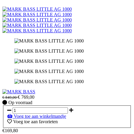
€
769,00
€
849,00
Op
Op voorraad
voorraad
Voeg toe aan winkelmandje
Voeg toe aan favorieten
€169,80