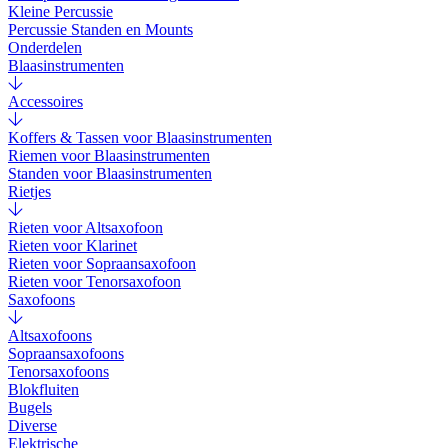
Kleine Percussie
Percussie Standen en Mounts
Onderdelen
Blaasinstrumenten
Accessoires
Koffers & Tassen voor Blaasinstrumenten
Riemen voor Blaasinstrumenten
Standen voor Blaasinstrumenten
Rietjes
Rieten voor Altsaxofoon
Rieten voor Klarinet
Rieten voor Sopraansaxofoon
Rieten voor Tenorsaxofoon
Saxofoons
Altsaxofoons
Sopraansaxofoons
Tenorsaxofoons
Blokfluiten
Bugels
Diverse
Elektrische