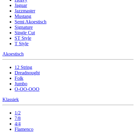
Jaguar
Jazzmaster
Mustang
Semi Akoestisch
Signature
Single Cut
ST Style
T Style
Akoestisch
12 String
Dreadnought
Folk
Jumbo
O-OO-OOO
Klassiek
1/2
7/8
4/4
Flamenco