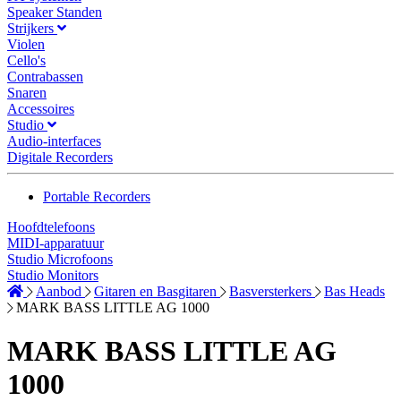
Speaker Standen
Strijkers
Violen
Cello's
Contrabassen
Snaren
Accessoires
Studio
Audio-interfaces
Digitale Recorders
Portable Recorders
Hoofdtelefoons
MIDI-apparatuur
Studio Microfoons
Studio Monitors
Aanbod
Gitaren en Basgitaren
Basversterkers
Bas Heads
MARK BASS LITTLE AG 1000
MARK BASS LITTLE AG
1000