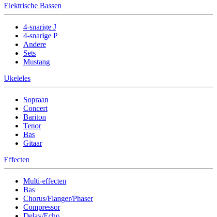
Elektrische Bassen
4-snarige J
4-snarige P
Andere
Sets
Mustang
Ukeleles
Sopraan
Concert
Bariton
Tenor
Bas
Gitaar
Effecten
Multi-effecten
Bas
Chorus/Flanger/Phaser
Compressor
Delay/Echo