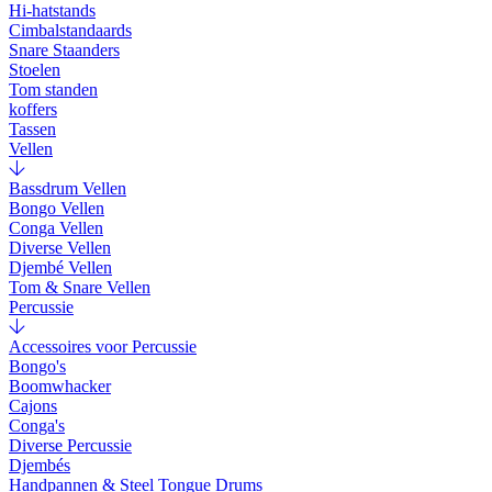
Hi-hatstands
Cimbalstandaards
Snare Staanders
Stoelen
Tom standen
koffers
Tassen
Vellen
Bassdrum Vellen
Bongo Vellen
Conga Vellen
Diverse Vellen
Djembé Vellen
Tom & Snare Vellen
Percussie
Accessoires voor Percussie
Bongo's
Boomwhacker
Cajons
Conga's
Diverse Percussie
Djembés
Handpannen & Steel Tongue Drums