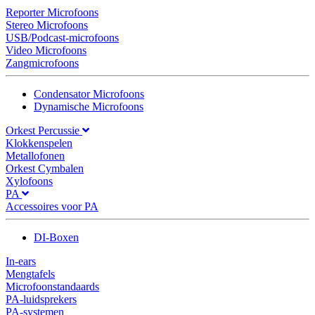
Reporter Microfoons
Stereo Microfoons
USB/Podcast-microfoons
Video Microfoons
Zangmicrofoons
Condensator Microfoons
Dynamische Microfoons
Orkest Percussie
Klokkenspelen
Metallofonen
Orkest Cymbalen
Xylofoons
PA
Accessoires voor PA
DI-Boxen
In-ears
Mengtafels
Microfoonstandaards
PA-luidsprekers
PA-systemen