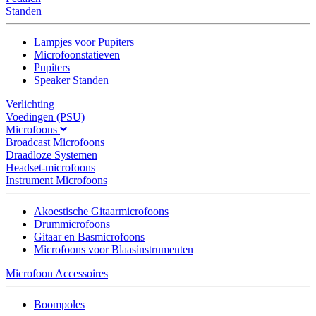
Standen
Lampjes voor Pupiters
Microfoonstatieven
Pupiters
Speaker Standen
Verlichting
Voedingen (PSU)
Microfoons
Broadcast Microfoons
Draadloze Systemen
Headset-microfoons
Instrument Microfoons
Akoestische Gitaarmicrofoons
Drummicrofoons
Gitaar en Basmicrofoons
Microfoons voor Blaasinstrumenten
Microfoon Accessoires
Boompoles