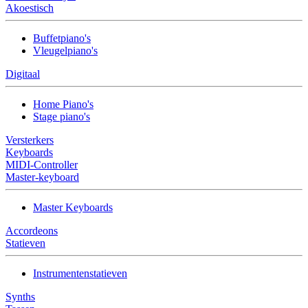
Akoestisch
Buffetpiano's
Vleugelpiano's
Digitaal
Home Piano's
Stage piano's
Versterkers
Keyboards
MIDI-Controller
Master-keyboard
Master Keyboards
Accordeons
Statieven
Instrumentenstatieven
Synths