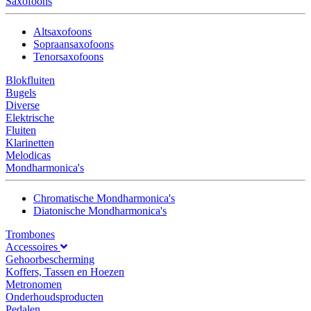
Saxofoons
Altsaxofoons
Sopraansaxofoons
Tenorsaxofoons
Blokfluiten
Bugels
Diverse
Elektrische
Fluiten
Klarinetten
Melodicas
Mondharmonica's
Chromatische Mondharmonica's
Diatonische Mondharmonica's
Trombones
Accessoires
Gehoorbescherming
Koffers, Tassen en Hoezen
Metronomen
Onderhoudsproducten
Pedalen