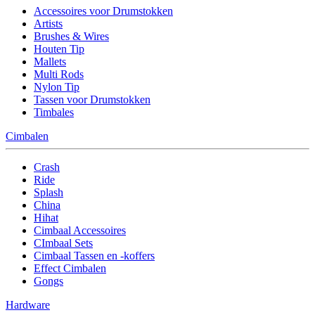
Accessoires voor Drumstokken
Artists
Brushes & Wires
Houten Tip
Mallets
Multi Rods
Nylon Tip
Tassen voor Drumstokken
Timbales
Cimbalen
Crash
Ride
Splash
China
Hihat
Cimbaal Accessoires
CImbaal Sets
Cimbaal Tassen en -koffers
Effect Cimbalen
Gongs
Hardware