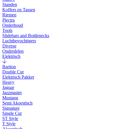
Standen
Koffers en Tassen
Riemen
Plectra
Onderhoud
Tools
Slidebars and Bottlenecks
Luchtbevochtigers
Diverse
Onderdelen
Elektrisch
Bariton
Double Cut
Elektrisch Pakket
Heavy
Jaguar
Jazzmaster
Mustang
Semi Akoestisch
Signature
Single Cut
ST Style
T Style
Akoestisch