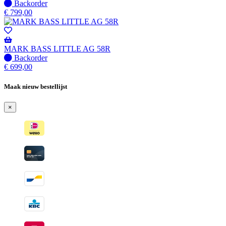
wanneer
Niet
Backorder
beschikbaar
op
€
799,00
voorraad
-
Wordt
verzonden
MARK BASS LITTLE AG 58R
wanneer
Niet
Backorder
beschikbaar
op
€
699,00
voorraad
-
Maak nieuw bestellijst
Wordt
verzonden
×
wanneer
beschikbaar