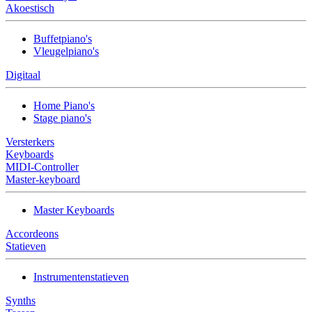
Akoestisch
Buffetpiano's
Vleugelpiano's
Digitaal
Home Piano's
Stage piano's
Versterkers
Keyboards
MIDI-Controller
Master-keyboard
Master Keyboards
Accordeons
Statieven
Instrumentenstatieven
Synths