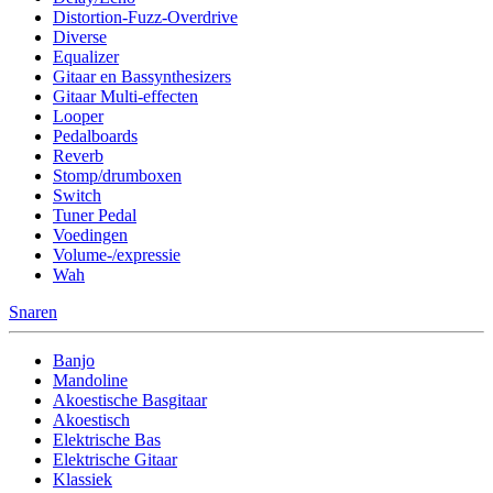
Distortion-Fuzz-Overdrive
Diverse
Equalizer
Gitaar en Bassynthesizers
Gitaar Multi-effecten
Looper
Pedalboards
Reverb
Stomp/drumboxen
Switch
Tuner Pedal
Voedingen
Volume-/expressie
Wah
Snaren
Banjo
Mandoline
Akoestische Basgitaar
Akoestisch
Elektrische Bas
Elektrische Gitaar
Klassiek