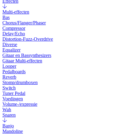
Effecten
Multi-effecten
Bas
Chorus/Flanger/Phaser
Compressor
Delay/Echo
Distortion-Fuzz-Overdrive
Diverse
Equalizer
Gitaar en Bassynthesizers
Gitaar Multi-effecten
Looper
Pedalboards
Reverb
Stomp/drumboxen
Switch
Tuner Pedal
Voedingen
Volume-/expressie
Wah
Snaren
Banjo
Mandoline