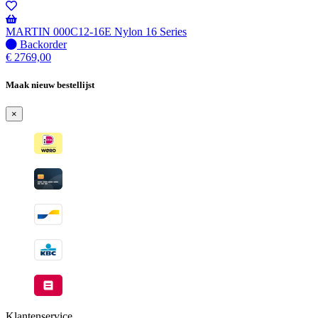
-
Wordt
verzonden
MARTIN 000C12-16E Nylon 16 Series
wanneer
Niet
Backorder
beschikbaar
op
€
2769,00
voorraad
-
Maak nieuw bestellijst
Wordt
verzonden
×
wanneer
beschikbaar
Klantenservice