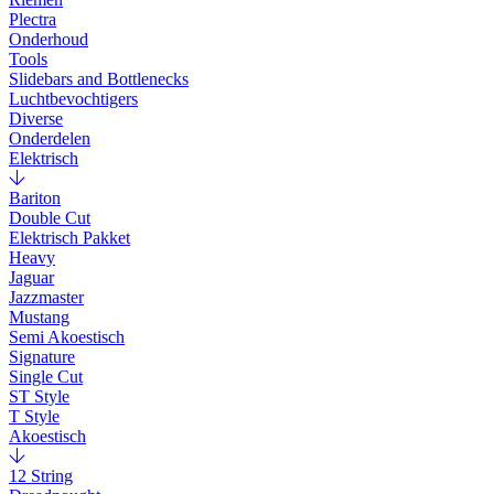
Plectra
Onderhoud
Tools
Slidebars and Bottlenecks
Luchtbevochtigers
Diverse
Onderdelen
Elektrisch
Bariton
Double Cut
Elektrisch Pakket
Heavy
Jaguar
Jazzmaster
Mustang
Semi Akoestisch
Signature
Single Cut
ST Style
T Style
Akoestisch
12 String