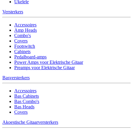
Ukelele
Versterkers
Accessoires
Amp Heads
Combo's
Covers
Footswitch
Cabinets
Pedalboard-amps
Power Amps voor Elektrische Gitaar
Preamps voor Elektrische Gitaar
Basversterkers
Accessoires
Bas Cabinets
Bas Combo's
Bas Heads
Covers
Akoestische Gitaarversterkers