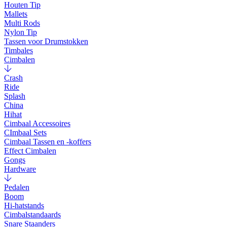
Houten Tip
Mallets
Multi Rods
Nylon Tip
Tassen voor Drumstokken
Timbales
Cimbalen
Crash
Ride
Splash
China
Hihat
Cimbaal Accessoires
CImbaal Sets
Cimbaal Tassen en -koffers
Effect Cimbalen
Gongs
Hardware
Pedalen
Boom
Hi-hatstands
Cimbalstandaards
Snare Staanders