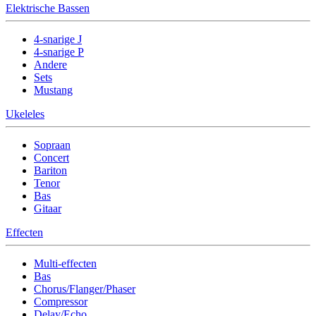
Elektrische Bassen
4-snarige J
4-snarige P
Andere
Sets
Mustang
Ukeleles
Sopraan
Concert
Bariton
Tenor
Bas
Gitaar
Effecten
Multi-effecten
Bas
Chorus/Flanger/Phaser
Compressor
Delay/Echo