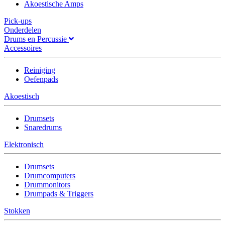
Akoestische Amps
Pick-ups
Onderdelen
Drums en Percussie
Accessoires
Reiniging
Oefenpads
Akoestisch
Drumsets
Snaredrums
Elektronisch
Drumsets
Drumcomputers
Drummonitors
Drumpads & Triggers
Stokken