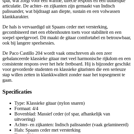
spar, wat zorgt voor een warme, directe respons en een duidelijke
articulatie. De achter- en zijkanten zijn gemaakt van Indisch
palissander, wat bijdraagt aan diepte, sustain en een volwassen
klankkarakter.
De hals is vervaardigd uit Spaans ceder met versterking,
gecombineerd met een ebbenhouten toets voor stabiliteit en een
soepel speelgevoel. Dit maakt de gitaar comfortabel en betrouwbaar,
ook bij langere speelsessies.
De Paco Castillo 204 wordt vaak omschreven als een zeer
gebalanceerde klassieke gitaar met veel harmonische rijkdom en een
consistente respons over het hele fretboard. Hij is bijzonder geschikt
voor gevorderde studenten en klassieke gitaristen die een serieuze
stap willen zetten in klankkwaliteit zonder naar het topsegment te
gaan.
Specificaties
Type: Klassieke gitaar (nylon snaren)
Formaat: 4/4
Bovenblad: Massief ceder (of spar, afhankelijk van
uitvoering)
Achter- en zijkanten: Indisch palissander (vaak gelamineerd)
Hals: Spaans ceder met versterking