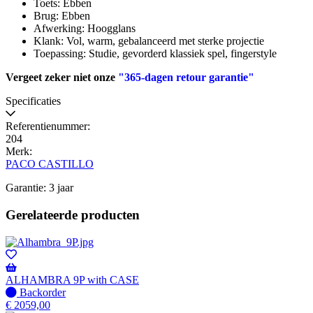
Toets: Ebben
Brug: Ebben
Afwerking: Hoogglans
Klank: Vol, warm, gebalanceerd met sterke projectie
Toepassing: Studie, gevorderd klassiek spel, fingerstyle
Vergeet zeker niet onze
"365-dagen retour garantie"
Specificaties
Referentienummer:
204
Merk:
PACO CASTILLO
Garantie: 3 jaar
Gerelateerde producten
ALHAMBRA 9P with CASE
Niet
Backorder
op
€
2059,00