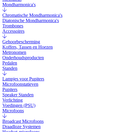
Mondharmonica's
Chromatische Mondharmonica's
Diatonische Mondharmonica's
Trombones
Accessoires
Gehoorbescherming
Koffers, Tassen en Hoezen
Metronomen
Onderhoudsproducten
Pedalen
Standen
Lampjes voor Pupiters
Microfoonstatieven
Pupiters
Speaker Standen
Verlichting
Voedingen (PSU)
Microfoons
Broadcast Microfoons
Draadloze Systemen
Headset-microfoons