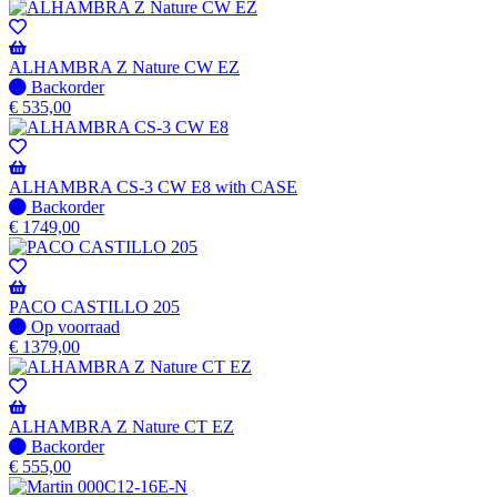
voorraad
-
Wordt
verzonden
ALHAMBRA Z Nature CW EZ
wanneer
Niet
Backorder
beschikbaar
op
€
535,00
voorraad
-
Wordt
verzonden
ALHAMBRA CS-3 CW E8 with CASE
wanneer
Niet
Backorder
beschikbaar
op
€
1749,00
voorraad
-
Wordt
verzonden
PACO CASTILLO 205
wanneer
Op
Op voorraad
beschikbaar
voorraad
€
1379,00
ALHAMBRA Z Nature CT EZ
Niet
Backorder
op
€
555,00
voorraad