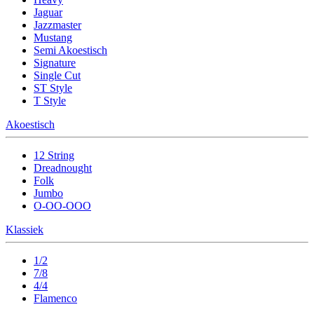
Jaguar
Jazzmaster
Mustang
Semi Akoestisch
Signature
Single Cut
ST Style
T Style
Akoestisch
12 String
Dreadnought
Folk
Jumbo
O-OO-OOO
Klassiek
1/2
7/8
4/4
Flamenco