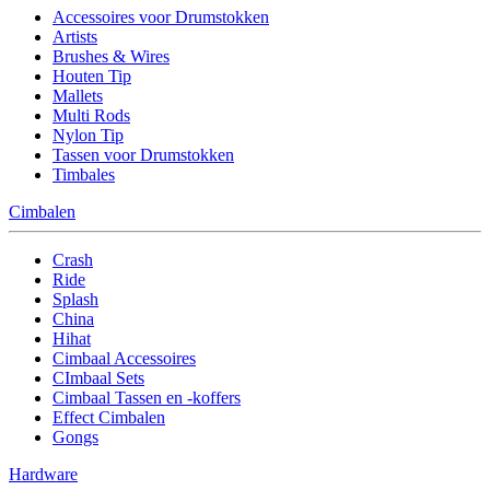
Accessoires voor Drumstokken
Artists
Brushes & Wires
Houten Tip
Mallets
Multi Rods
Nylon Tip
Tassen voor Drumstokken
Timbales
Cimbalen
Crash
Ride
Splash
China
Hihat
Cimbaal Accessoires
CImbaal Sets
Cimbaal Tassen en -koffers
Effect Cimbalen
Gongs
Hardware