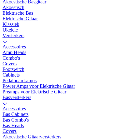
Akoestische Basgitaar
Akoestisch
Elektrische Bas
Elektrische Gitaar
Klassiek
Ukelele
Versterkers
Accessoires
Amp Heads
Combo's
Covers
Footswitch
Cabinets
Pedalboard-amps
Power Amps voor Elektrische Gitaar
Preamps voor Elektrische Gitaar
Basversterkers
Accessoires
Bas Cabinets
Bas Combo's
Bas Heads
Covers
Akoestische Gitaarversterkers