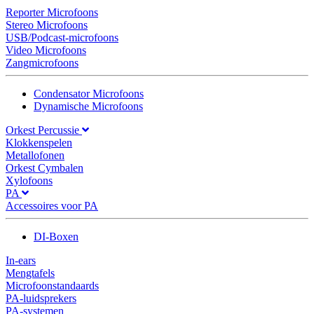
Reporter Microfoons
Stereo Microfoons
USB/Podcast-microfoons
Video Microfoons
Zangmicrofoons
Condensator Microfoons
Dynamische Microfoons
Orkest Percussie
Klokkenspelen
Metallofonen
Orkest Cymbalen
Xylofoons
PA
Accessoires voor PA
DI-Boxen
In-ears
Mengtafels
Microfoonstandaards
PA-luidsprekers
PA-systemen