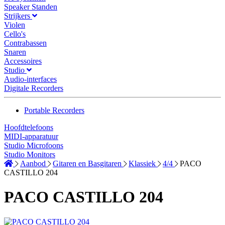
Speaker Standen
Strijkers
Violen
Cello's
Contrabassen
Snaren
Accessoires
Studio
Audio-interfaces
Digitale Recorders
Portable Recorders
Hoofdtelefoons
MIDI-apparatuur
Studio Microfoons
Studio Monitors
Aanbod
Gitaren en Basgitaren
Klassiek
4/4
PACO
CASTILLO 204
PACO CASTILLO 204