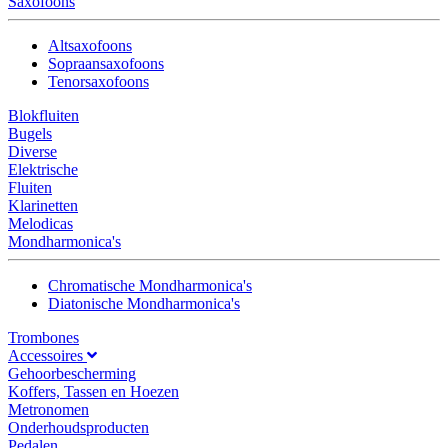
Saxofoons
Altsaxofoons
Sopraansaxofoons
Tenorsaxofoons
Blokfluiten
Bugels
Diverse
Elektrische
Fluiten
Klarinetten
Melodicas
Mondharmonica's
Chromatische Mondharmonica's
Diatonische Mondharmonica's
Trombones
Accessoires
Gehoorbescherming
Koffers, Tassen en Hoezen
Metronomen
Onderhoudsproducten
Pedalen