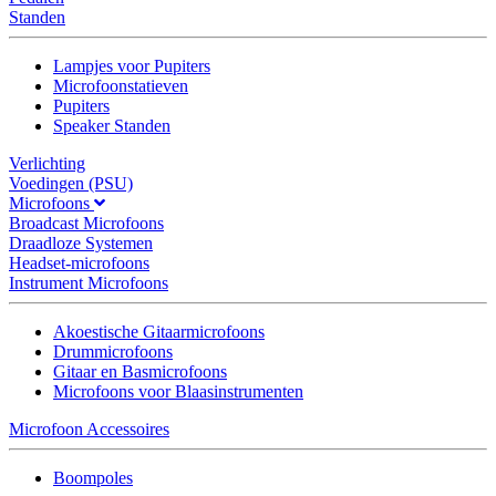
Standen
Lampjes voor Pupiters
Microfoonstatieven
Pupiters
Speaker Standen
Verlichting
Voedingen (PSU)
Microfoons
Broadcast Microfoons
Draadloze Systemen
Headset-microfoons
Instrument Microfoons
Akoestische Gitaarmicrofoons
Drummicrofoons
Gitaar en Basmicrofoons
Microfoons voor Blaasinstrumenten
Microfoon Accessoires
Boompoles