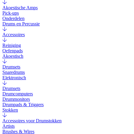
Akoestische Amps
Pick-ups
Onderdelen
Drums en Percussie
Accessoires
Reiniging
Oefenpads
Akoestisch
Drumsets
Snaredrums
Elektronisch
Drumsets
Drumcomputers
Drummonitors
Drumpads & Triggers
Stokken
Accessoires voor Drumstokken
Artists
Brushes & Wires