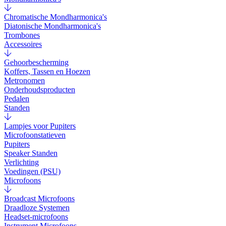
Chromatische Mondharmonica's
Diatonische Mondharmonica's
Trombones
Accessoires
Gehoorbescherming
Koffers, Tassen en Hoezen
Metronomen
Onderhoudsproducten
Pedalen
Standen
Lampjes voor Pupiters
Microfoonstatieven
Pupiters
Speaker Standen
Verlichting
Voedingen (PSU)
Microfoons
Broadcast Microfoons
Draadloze Systemen
Headset-microfoons
Instrument Microfoons