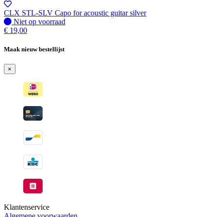
-
Wordt
CLX STL-SLV Capo for acoustic guitar silver
verzonden
Niet
Niet op voorraad
wanneer
op
€
19,00
beschikbaar
voorraad
Maak nieuw bestellijst
×
Klantenservice
Algemene voorwaarden