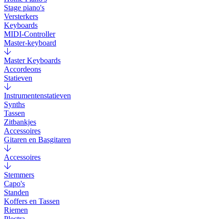
Stage piano's
Versterkers
Keyboards
MIDI-Controller
Master-keyboard
Master Keyboards
Accordeons
Statieven
Instrumentenstatieven
Synths
Tassen
Zitbankjes
Accessoires
Gitaren en Basgitaren
Accessoires
Stemmers
Capo's
Standen
Koffers en Tassen
Riemen
Plectra