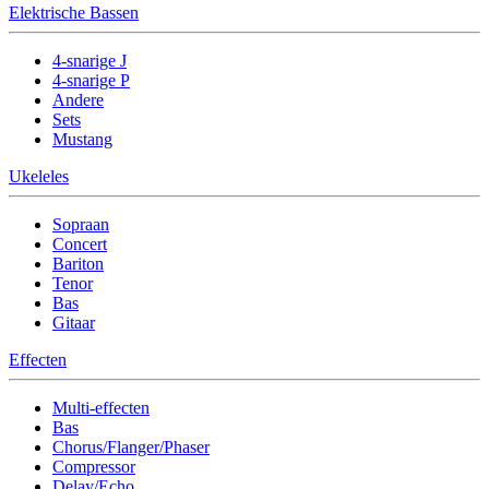
Elektrische Bassen
4-snarige J
4-snarige P
Andere
Sets
Mustang
Ukeleles
Sopraan
Concert
Bariton
Tenor
Bas
Gitaar
Effecten
Multi-effecten
Bas
Chorus/Flanger/Phaser
Compressor
Delay/Echo