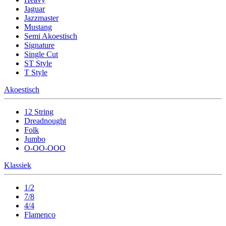
Jaguar
Jazzmaster
Mustang
Semi Akoestisch
Signature
Single Cut
ST Style
T Style
Akoestisch
12 String
Dreadnought
Folk
Jumbo
O-OO-OOO
Klassiek
1/2
7/8
4/4
Flamenco