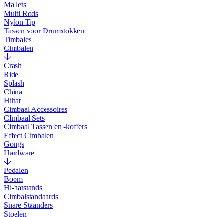
Mallets
Multi Rods
Nylon Tip
Tassen voor Drumstokken
Timbales
Cimbalen
Crash
Ride
Splash
China
Hihat
Cimbaal Accessoires
CImbaal Sets
Cimbaal Tassen en -koffers
Effect Cimbalen
Gongs
Hardware
Pedalen
Boom
Hi-hatstands
Cimbalstandaards
Snare Staanders
Stoelen