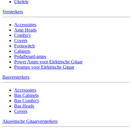
Ukelele
Versterkers
Accessoires
Amp Heads
Combo's
Covers
Footswitch
Cabinets
Pedalboard-amps
Power Amps voor Elektrische Gitaar
Preamps voor Elektrische Gitaar
Basversterkers
Accessoires
Bas Cabinets
Bas Combo's
Bas Heads
Covers
Akoestische Gitaarversterkers