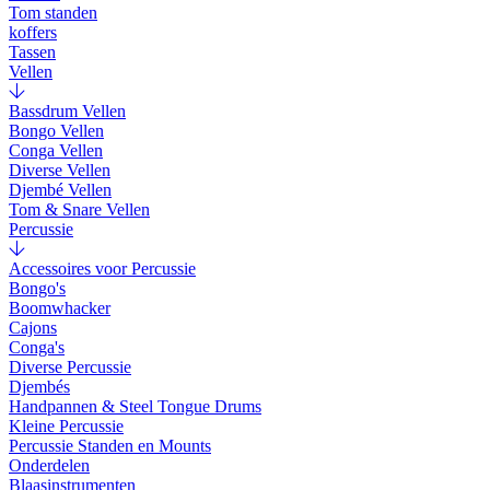
Tom standen
koffers
Tassen
Vellen
Bassdrum Vellen
Bongo Vellen
Conga Vellen
Diverse Vellen
Djembé Vellen
Tom & Snare Vellen
Percussie
Accessoires voor Percussie
Bongo's
Boomwhacker
Cajons
Conga's
Diverse Percussie
Djembés
Handpannen & Steel Tongue Drums
Kleine Percussie
Percussie Standen en Mounts
Onderdelen
Blaasinstrumenten