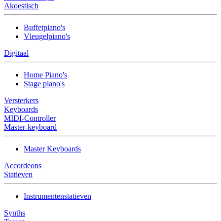
Akoestisch
Buffetpiano's
Vleugelpiano's
Digitaal
Home Piano's
Stage piano's
Versterkers
Keyboards
MIDI-Controller
Master-keyboard
Master Keyboards
Accordeons
Statieven
Instrumentenstatieven
Synths