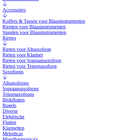
Accessoires
Koffers & Tassen voor Blaasinstrumenten
Riemen voor Blaasinstrumenten
Standen voor Blaasinstrumenten
Rietjes
Rieten voor Altsaxofoon
Rieten voor Klarinet
Rieten voor Sopraansaxofoon
Rieten voor Tenorsaxofoon
Saxofoons
Altsaxofoons
Sopraansaxofoons
Tenorsaxofoons
Blokfluiten
Bugels
Diverse
Elektrische
Fluiten
Klarinetten
Melodicas
Mondharmonica's