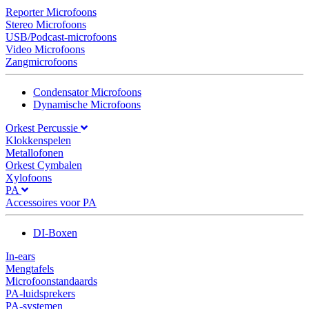
Reporter Microfoons
Stereo Microfoons
USB/Podcast-microfoons
Video Microfoons
Zangmicrofoons
Condensator Microfoons
Dynamische Microfoons
Orkest Percussie
Klokkenspelen
Metallofonen
Orkest Cymbalen
Xylofoons
PA
Accessoires voor PA
DI-Boxen
In-ears
Mengtafels
Microfoonstandaards
PA-luidsprekers
PA-systemen