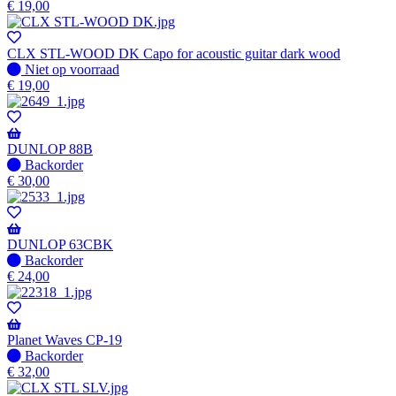
op
€
19,00
voorraad
CLX STL-WOOD DK Capo for acoustic guitar dark wood
Niet
Niet op voorraad
op
€
19,00
voorraad
DUNLOP 88B
Niet
Backorder
op
€
30,00
voorraad
-
Wordt
verzonden
DUNLOP 63CBK
wanneer
Niet
Backorder
beschikbaar
op
€
24,00
voorraad
-
Wordt
verzonden
Planet Waves CP-19
wanneer
Niet
Backorder
beschikbaar
op
€
32,00
voorraad