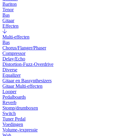
Bariton
Tenor
Bas
Gitaar
Effecten
Multi-effecten
Bas
Chorus/Flanger/Phaser
Compressor
Delay/Echo
Distortion-Fuzz-Overdrive
Diverse
Equalizer
Gitaar en Bassynthesizers
Gitaar Multi-effecten
Looper
Pedalboards
Reverb
Stomp/drumboxen
Switch
Tuner Pedal
Voedingen
Volume-/expressie
Wah