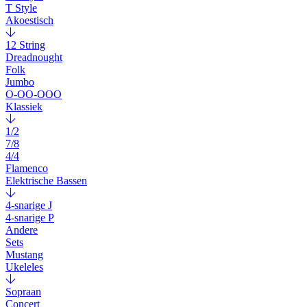
T Style
Akoestisch
12 String
Dreadnought
Folk
Jumbo
O-OO-OOO
Klassiek
1/2
7/8
4/4
Flamenco
Elektrische Bassen
4-snarige J
4-snarige P
Andere
Sets
Mustang
Ukeleles
Sopraan
Concert