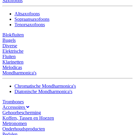
Saxofoons
Altsaxofoons
Sopraansaxofoons
Tenorsaxofoons
Blokfluiten
Bugels
Diverse
Elektrische
Fluiten
Klarinetten
Melodicas
Mondharmonica's
Chromatische Mondharmonica's
Diatonische Mondharmonica's
Trombones
Accessoires
Gehoorbescherming
Koffers, Tassen en Hoezen
Metronomen
Onderhoudsproducten
Pedalen