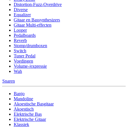
Distortion-Fuzz-Overdrive
Diverse
Equalizer
Gitaar en Bassynthesizers
Gitaar Multi-effecten
Looper
Pedalboards
Reverb
Stomp/drumboxen
Switch
Tuner Pedal
Voedingen
Volume-/expressie
Wah
Snaren
Banjo
Mandoline
Akoestische Basgitaar
Akoestisch
Elektrische Bas
Elektrische Gitaar
Klassiek