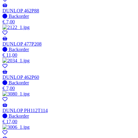
DUNLOP 462P88
Niet
Backorder
op
€
7,00
voorraad
-
Wordt
verzonden
DUNLOP 477P208
wanneer
Niet
Backorder
beschikbaar
op
€
11,00
voorraad
-
Wordt
verzonden
DUNLOP 462P60
wanneer
Niet
Backorder
beschikbaar
op
€
7,00
voorraad
-
Wordt
verzonden
DUNLOP PH112T114
wanneer
Niet
Backorder
beschikbaar
op
€
17,00
voorraad
-
Wordt