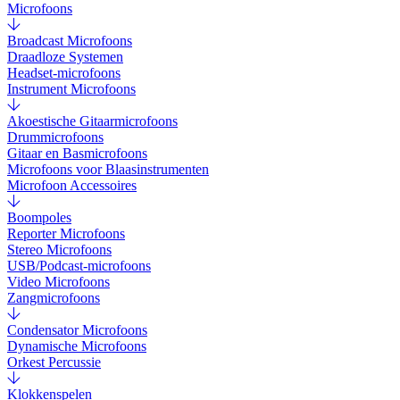
Microfoons
Broadcast Microfoons
Draadloze Systemen
Headset-microfoons
Instrument Microfoons
Akoestische Gitaarmicrofoons
Drummicrofoons
Gitaar en Basmicrofoons
Microfoons voor Blaasinstrumenten
Microfoon Accessoires
Boompoles
Reporter Microfoons
Stereo Microfoons
USB/Podcast-microfoons
Video Microfoons
Zangmicrofoons
Condensator Microfoons
Dynamische Microfoons
Orkest Percussie
Klokkenspelen