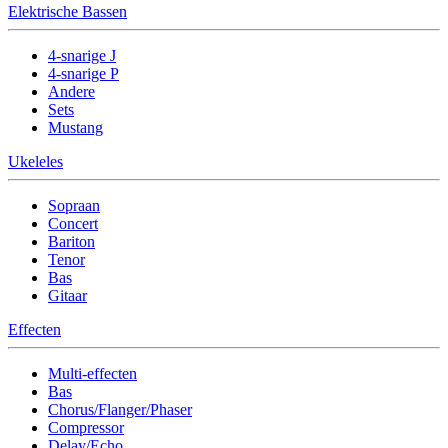
Elektrische Bassen
4-snarige J
4-snarige P
Andere
Sets
Mustang
Ukeleles
Sopraan
Concert
Bariton
Tenor
Bas
Gitaar
Effecten
Multi-effecten
Bas
Chorus/Flanger/Phaser
Compressor
Delay/Echo