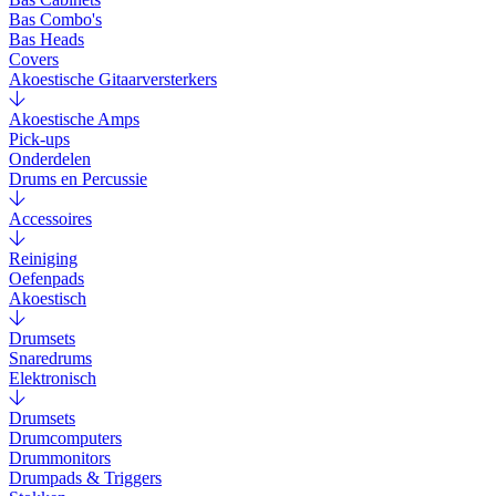
Bas Combo's
Bas Heads
Covers
Akoestische Gitaarversterkers
Akoestische Amps
Pick-ups
Onderdelen
Drums en Percussie
Accessoires
Reiniging
Oefenpads
Akoestisch
Drumsets
Snaredrums
Elektronisch
Drumsets
Drumcomputers
Drummonitors
Drumpads & Triggers