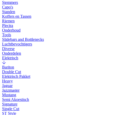
Stemmers
Capo's
Standen
Koffers en Tassen
Riemen
Plectra
Onderhoud
Tools
Slidebars and Bottlenecks
Luchtbevochtigers
Diverse
Onderdelen
Elektrisch
Bariton
Double Cut
Elektrisch Pakket
Heavy
Jaguar
Jazzmaster
Mustang
Semi Akoestisch
Signature
Single Cut
ST Style