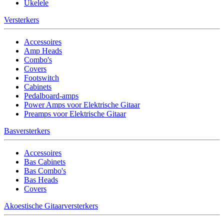
Ukelele
Versterkers
Accessoires
Amp Heads
Combo's
Covers
Footswitch
Cabinets
Pedalboard-amps
Power Amps voor Elektrische Gitaar
Preamps voor Elektrische Gitaar
Basversterkers
Accessoires
Bas Cabinets
Bas Combo's
Bas Heads
Covers
Akoestische Gitaarversterkers