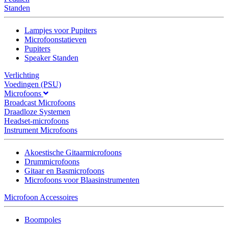
Standen
Lampjes voor Pupiters
Microfoonstatieven
Pupiters
Speaker Standen
Verlichting
Voedingen (PSU)
Microfoons
Broadcast Microfoons
Draadloze Systemen
Headset-microfoons
Instrument Microfoons
Akoestische Gitaarmicrofoons
Drummicrofoons
Gitaar en Basmicrofoons
Microfoons voor Blaasinstrumenten
Microfoon Accessoires
Boompoles