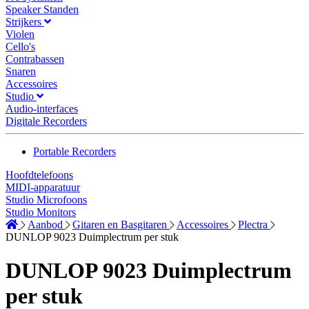
Speaker Standen
Strijkers
Violen
Cello's
Contrabassen
Snaren
Accessoires
Studio
Audio-interfaces
Digitale Recorders
Portable Recorders
Hoofdtelefoons
MIDI-apparatuur
Studio Microfoons
Studio Monitors
Aanbod
Gitaren en Basgitaren
Accessoires
Plectra
DUNLOP 9023 Duimplectrum per stuk
DUNLOP 9023 Duimplectrum
per stuk