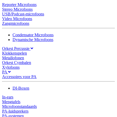
Reporter Microfoons
Stereo Microfoons
USB/Podcast-microfoons
Video Microfoons
Zangmicrofoons
Condensator Microfoons
Dynamische Microfoons
Orkest Percussie
Klokkenspelen
Metallofonen
Orkest Cymbalen
Xylofoons
PA
Accessoires voor PA
DI-Boxen
In-ears
Mengtafels
Microfoonstandaards
PA-luidsprekers
PA-systemen