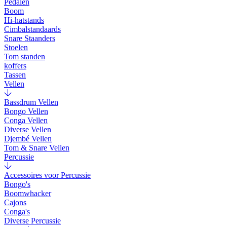
Pedalen
Boom
Hi-hatstands
Cimbalstandaards
Snare Staanders
Stoelen
Tom standen
koffers
Tassen
Vellen
Bassdrum Vellen
Bongo Vellen
Conga Vellen
Diverse Vellen
Djembé Vellen
Tom & Snare Vellen
Percussie
Accessoires voor Percussie
Bongo's
Boomwhacker
Cajons
Conga's
Diverse Percussie