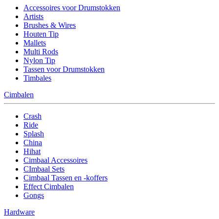
Accessoires voor Drumstokken
Artists
Brushes & Wires
Houten Tip
Mallets
Multi Rods
Nylon Tip
Tassen voor Drumstokken
Timbales
Cimbalen
Crash
Ride
Splash
China
Hihat
Cimbaal Accessoires
CImbaal Sets
Cimbaal Tassen en -koffers
Effect Cimbalen
Gongs
Hardware