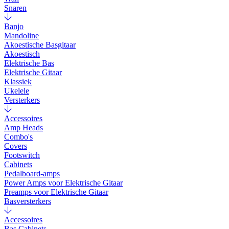
Snaren
Banjo
Mandoline
Akoestische Basgitaar
Akoestisch
Elektrische Bas
Elektrische Gitaar
Klassiek
Ukelele
Versterkers
Accessoires
Amp Heads
Combo's
Covers
Footswitch
Cabinets
Pedalboard-amps
Power Amps voor Elektrische Gitaar
Preamps voor Elektrische Gitaar
Basversterkers
Accessoires
Bas Cabinets