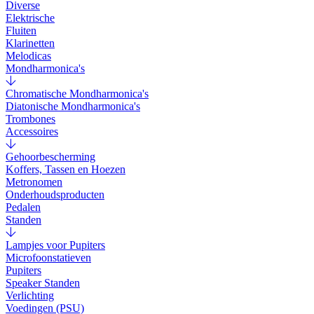
Diverse
Elektrische
Fluiten
Klarinetten
Melodicas
Mondharmonica's
Chromatische Mondharmonica's
Diatonische Mondharmonica's
Trombones
Accessoires
Gehoorbescherming
Koffers, Tassen en Hoezen
Metronomen
Onderhoudsproducten
Pedalen
Standen
Lampjes voor Pupiters
Microfoonstatieven
Pupiters
Speaker Standen
Verlichting
Voedingen (PSU)