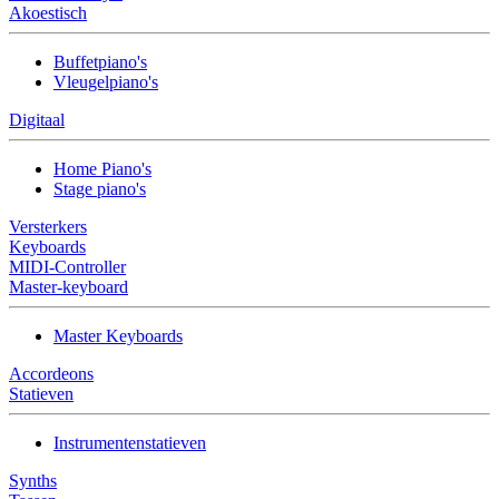
Akoestisch
Buffetpiano's
Vleugelpiano's
Digitaal
Home Piano's
Stage piano's
Versterkers
Keyboards
MIDI-Controller
Master-keyboard
Master Keyboards
Accordeons
Statieven
Instrumentenstatieven
Synths