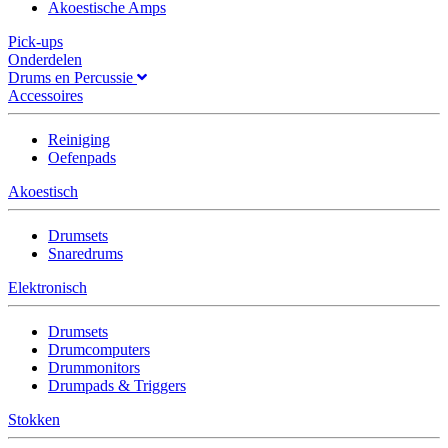
Akoestische Amps
Pick-ups
Onderdelen
Drums en Percussie
Accessoires
Reiniging
Oefenpads
Akoestisch
Drumsets
Snaredrums
Elektronisch
Drumsets
Drumcomputers
Drummonitors
Drumpads & Triggers
Stokken