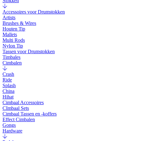
Stokken
Accessoires voor Drumstokken
Artists
Brushes & Wires
Houten Tip
Mallets
Multi Rods
Nylon Tip
Tassen voor Drumstokken
Timbales
Cimbalen
Crash
Ride
Splash
China
Hihat
Cimbaal Accessoires
CImbaal Sets
Cimbaal Tassen en -koffers
Effect Cimbalen
Gongs
Hardware