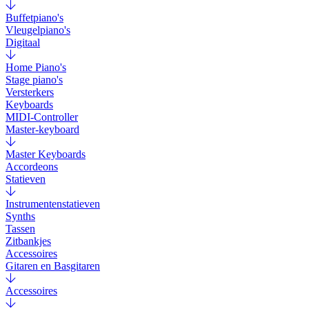
Buffetpiano's
Vleugelpiano's
Digitaal
Home Piano's
Stage piano's
Versterkers
Keyboards
MIDI-Controller
Master-keyboard
Master Keyboards
Accordeons
Statieven
Instrumentenstatieven
Synths
Tassen
Zitbankjes
Accessoires
Gitaren en Basgitaren
Accessoires