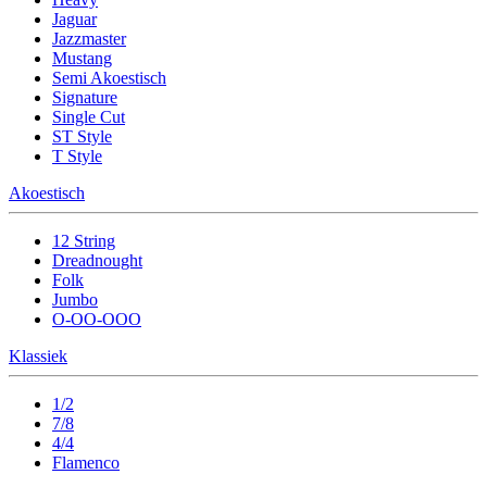
Jaguar
Jazzmaster
Mustang
Semi Akoestisch
Signature
Single Cut
ST Style
T Style
Akoestisch
12 String
Dreadnought
Folk
Jumbo
O-OO-OOO
Klassiek
1/2
7/8
4/4
Flamenco