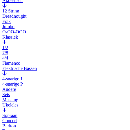
Akoestisch
12 String
Dreadnought
Folk
Jumbo
O-OO-OOO
Klassiek
1/2
7/8
4/4
Flamenco
Elektrische Bassen
4-snarige J
4-snarige P
Andere
Sets
Mustang
Ukeleles
Sopraan
Concert
Bariton