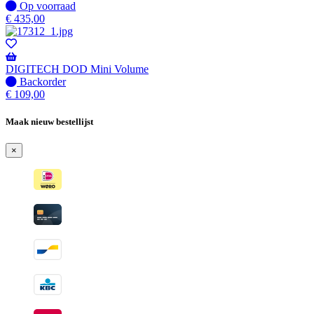
wanneer
Op
Op voorraad
beschikbaar
voorraad
€
435,00
DIGITECH DOD Mini Volume
Niet
Backorder
op
€
109,00
voorraad
-
Maak nieuw bestellijst
Wordt
verzonden
×
wanneer
beschikbaar