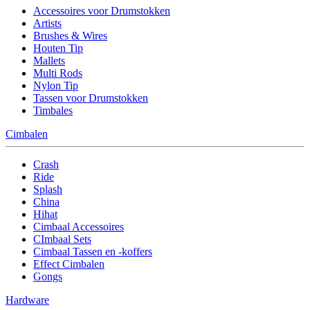
Accessoires voor Drumstokken
Artists
Brushes & Wires
Houten Tip
Mallets
Multi Rods
Nylon Tip
Tassen voor Drumstokken
Timbales
Cimbalen
Crash
Ride
Splash
China
Hihat
Cimbaal Accessoires
CImbaal Sets
Cimbaal Tassen en -koffers
Effect Cimbalen
Gongs
Hardware