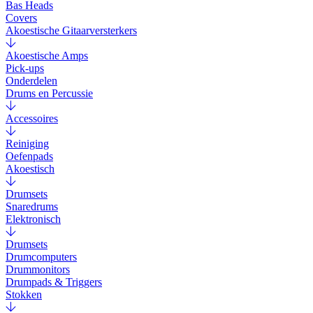
Bas Heads
Covers
Akoestische Gitaarversterkers
Akoestische Amps
Pick-ups
Onderdelen
Drums en Percussie
Accessoires
Reiniging
Oefenpads
Akoestisch
Drumsets
Snaredrums
Elektronisch
Drumsets
Drumcomputers
Drummonitors
Drumpads & Triggers
Stokken