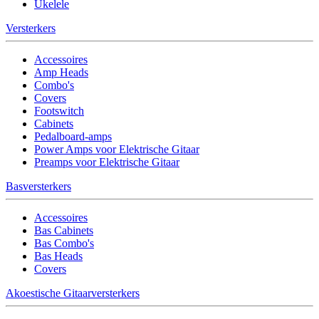
Ukelele
Versterkers
Accessoires
Amp Heads
Combo's
Covers
Footswitch
Cabinets
Pedalboard-amps
Power Amps voor Elektrische Gitaar
Preamps voor Elektrische Gitaar
Basversterkers
Accessoires
Bas Cabinets
Bas Combo's
Bas Heads
Covers
Akoestische Gitaarversterkers