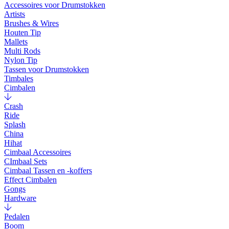
Accessoires voor Drumstokken
Artists
Brushes & Wires
Houten Tip
Mallets
Multi Rods
Nylon Tip
Tassen voor Drumstokken
Timbales
Cimbalen
Crash
Ride
Splash
China
Hihat
Cimbaal Accessoires
CImbaal Sets
Cimbaal Tassen en -koffers
Effect Cimbalen
Gongs
Hardware
Pedalen
Boom