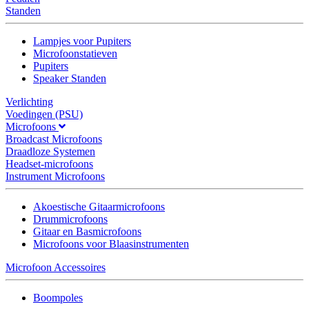
Standen
Lampjes voor Pupiters
Microfoonstatieven
Pupiters
Speaker Standen
Verlichting
Voedingen (PSU)
Microfoons
Broadcast Microfoons
Draadloze Systemen
Headset-microfoons
Instrument Microfoons
Akoestische Gitaarmicrofoons
Drummicrofoons
Gitaar en Basmicrofoons
Microfoons voor Blaasinstrumenten
Microfoon Accessoires
Boompoles