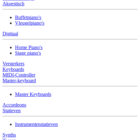
Akoestisch
Buffetpiano's
Vleugelpiano's
Digitaal
Home Piano's
Stage piano's
Versterkers
Keyboards
MIDI-Controller
Master-keyboard
Master Keyboards
Accordeons
Statieven
Instrumentenstatieven
Synths