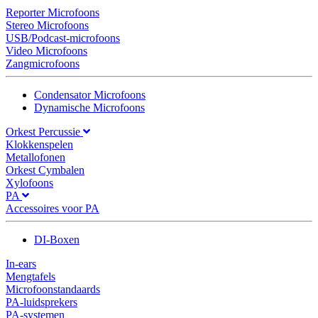
Reporter Microfoons
Stereo Microfoons
USB/Podcast-microfoons
Video Microfoons
Zangmicrofoons
Condensator Microfoons
Dynamische Microfoons
Orkest Percussie
Klokkenspelen
Metallofonen
Orkest Cymbalen
Xylofoons
PA
Accessoires voor PA
DI-Boxen
In-ears
Mengtafels
Microfoonstandaards
PA-luidsprekers
PA-systemen