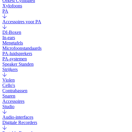
Orkest Cymbalen
Xylofoons
PA
Accessoires voor PA
DI-Boxen
In-ears
Mengtafels
Microfoonstandaards
PA-luidsprekers
PA-systemen
Speaker Standen
Strijkers
Violen
Cello's
Contrabassen
Snaren
Accessoires
Studio
Audio-interfaces
Digitale Recorders