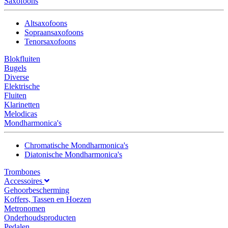
Saxofoons
Altsaxofoons
Sopraansaxofoons
Tenorsaxofoons
Blokfluiten
Bugels
Diverse
Elektrische
Fluiten
Klarinetten
Melodicas
Mondharmonica's
Chromatische Mondharmonica's
Diatonische Mondharmonica's
Trombones
Accessoires
Gehoorbescherming
Koffers, Tassen en Hoezen
Metronomen
Onderhoudsproducten
Pedalen