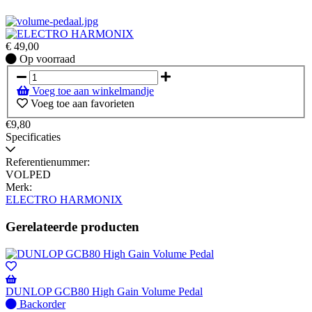
€
49,00
Op
Op voorraad
voorraad
Voeg toe aan winkelmandje
Voeg toe aan favorieten
€9,80
Specificaties
Referentienummer:
VOLPED
Merk:
ELECTRO HARMONIX
Gerelateerde producten
DUNLOP GCB80 High Gain Volume Pedal
Niet
Backorder