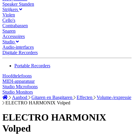
Speaker Standen
Strijkers
Violen
Cello's
Contrabassen
Snaren
Accessoires
Studio
Audio-interfaces
Digitale Recorders
Portable Recorders
Hoofdtelefoons
MIDI-apparatuur
Studio Microfoons
Studio Monitors
Aanbod
Gitaren en Basgitaren
Effecten
Volume-/expressie
ELECTRO HARMONIX Volped
ELECTRO HARMONIX
Volped