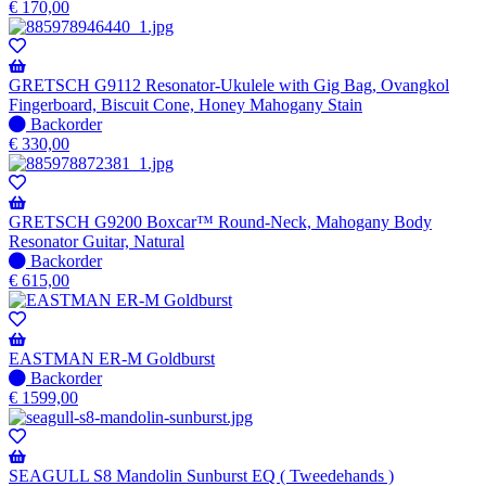
op
€
170,00
voorraad
-
Wordt
verzonden
GRETSCH G9112 Resonator-Ukulele with Gig Bag, Ovangkol
wanneer
Fingerboard, Biscuit Cone, Honey Mahogany Stain
beschikbaar
Niet
Backorder
op
€
330,00
voorraad
-
Wordt
verzonden
GRETSCH G9200 Boxcar™ Round-Neck, Mahogany Body
wanneer
Resonator Guitar, Natural
beschikbaar
Niet
Backorder
op
€
615,00
voorraad
-
Wordt
verzonden
EASTMAN ER-M Goldburst
wanneer
Niet
Backorder
beschikbaar
op
€
1599,00
voorraad
-
Wordt
verzonden
SEAGULL S8 Mandolin Sunburst EQ ( Tweedehands )