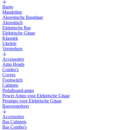
Banjo
Mandoline
Akoestische Basgitaar
Akoestisch
Elektrische Bas
Elektrische Gitaar
Klassiek
Ukelele
Versterkers
Accessoires
Amp Heads
Combo's
Covers
Footswitch
Cabinets
Pedalboard-amps
Power Amps voor Elektrische Gitaar
Preamps voor Elektrische Gitaar
Basversterkers
Accessoires
Bas Cabinets
Bas Combo's