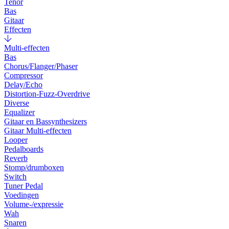
Tenor
Bas
Gitaar
Effecten
Multi-effecten
Bas
Chorus/Flanger/Phaser
Compressor
Delay/Echo
Distortion-Fuzz-Overdrive
Diverse
Equalizer
Gitaar en Bassynthesizers
Gitaar Multi-effecten
Looper
Pedalboards
Reverb
Stomp/drumboxen
Switch
Tuner Pedal
Voedingen
Volume-/expressie
Wah
Snaren