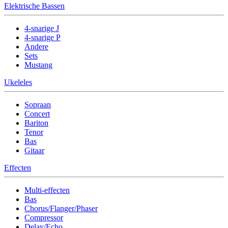
Elektrische Bassen
4-snarige J
4-snarige P
Andere
Sets
Mustang
Ukeleles
Sopraan
Concert
Bariton
Tenor
Bas
Gitaar
Effecten
Multi-effecten
Bas
Chorus/Flanger/Phaser
Compressor
Delay/Echo