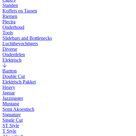
Standen
Koffers en Tassen
Riemen
Plectra
Onderhoud
Tools
Slidebars and Bottlenecks
Luchtbevochtigers
Diverse
Onderdelen
Elektrisch
Bariton
Double Cut
Elektrisch Pakket
Heavy
Jaguar
Jazzmaster
Mustang
Semi Akoestisch
Signature
Single Cut
ST Style
T Style