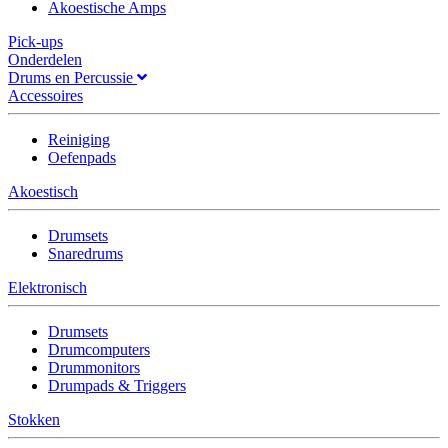
Akoestische Amps
Pick-ups
Onderdelen
Drums en Percussie
Accessoires
Reiniging
Oefenpads
Akoestisch
Drumsets
Snaredrums
Elektronisch
Drumsets
Drumcomputers
Drummonitors
Drumpads & Triggers
Stokken