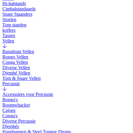
Hi-hatstands
Cimbalstandaards
Snare Staanders
Stoelen
Tom standen
koffers
Tassen
Vellen
Bassdrum Vellen
Bongo Vellen
Conga Vellen
Diverse Vellen
Djembé Vellen
Tom & Snare Vellen
Percussie
Accessoires voor Percussie
Bongo's
Boomwhacker
Cajons
Conga's
Diverse Percussie
Djembés
Handpannen & Steel Tongue Drums