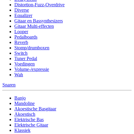
Distortion-Fuzz-Overdrive
Diverse
Equalizer
Gitaar en Bassynthesizers
Gitaar Multi-effecten
Looper
Pedalboards
Reverb
Stomp/drumboxen
Switch
Tuner Pedal
Voedingen
Volume-/expressie
Wah
Snaren
Banjo
Mandoline
Akoestische Basgitaar
Akoestisch
Elektrische Bas
Elektrische Gitaar
Klassiek