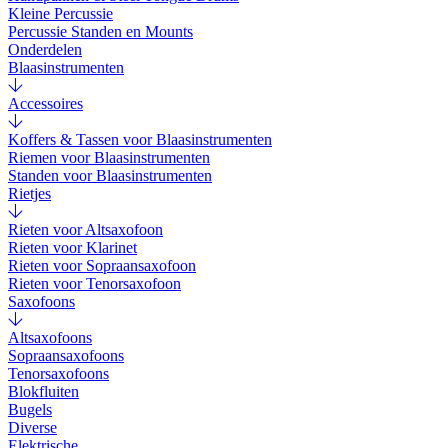
Kleine Percussie
Percussie Standen en Mounts
Onderdelen
Blaasinstrumenten
Accessoires
Koffers & Tassen voor Blaasinstrumenten
Riemen voor Blaasinstrumenten
Standen voor Blaasinstrumenten
Rietjes
Rieten voor Altsaxofoon
Rieten voor Klarinet
Rieten voor Sopraansaxofoon
Rieten voor Tenorsaxofoon
Saxofoons
Altsaxofoons
Sopraansaxofoons
Tenorsaxofoons
Blokfluiten
Bugels
Diverse
Elektrische