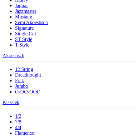
Jaguar
Jazzmaster
Mustang
Semi Akoestisch
Signature
Single Cut
ST Style
T Style
Akoestisch
12 String
Dreadnought
Folk
Jumbo
O-OO-OOO
Klassiek
1/2
7/8
4/4
Flamenco