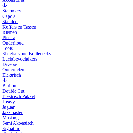
Accessoires
Stemmers
Capo's
Standen
Koffers en Tassen
Riemen
Plectra
Onderhoud
Tools
Slidebars and Bottlenecks
Luchtbevochtigers
Diverse
Onderdelen
Elektrisch
Bariton
Double Cut
Elektrisch Pakket
Heavy
Jaguar
Jazzmaster
Mustang
Semi Akoestisch
Signature