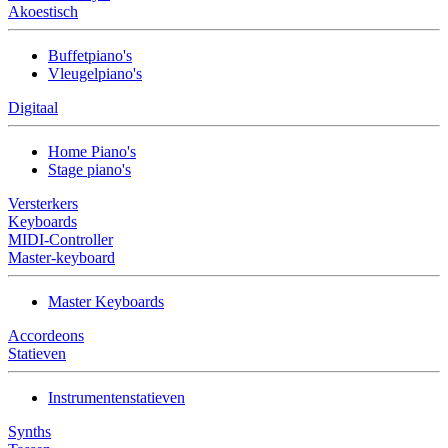
Akoestisch
Buffetpiano's
Vleugelpiano's
Digitaal
Home Piano's
Stage piano's
Versterkers
Keyboards
MIDI-Controller
Master-keyboard
Master Keyboards
Accordeons
Statieven
Instrumentenstatieven
Synths