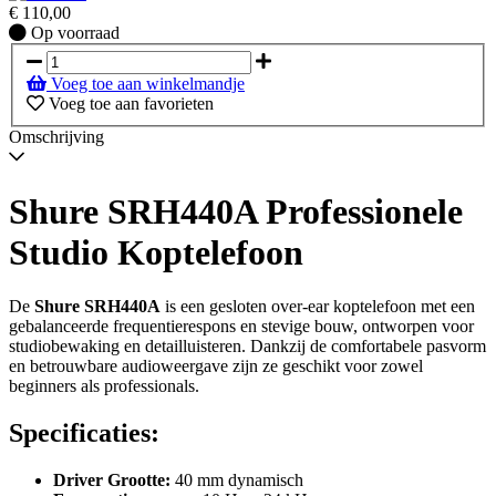
€
110,00
Op
Op voorraad
voorraad
Voeg toe aan winkelmandje
Voeg toe aan favorieten
Omschrijving
Shure SRH440A Professionele
Studio Koptelefoon
De
Shure SRH440A
is een gesloten over‑ear koptelefoon met een
gebalanceerde frequentierespons en stevige bouw, ontworpen voor
studiobewaking en detailluisteren. Dankzij de comfortabele pasvorm
en betrouwbare audioweergave zijn ze geschikt voor zowel
beginners als professionals.
Specificaties:
Driver Grootte:
40 mm dynamisch