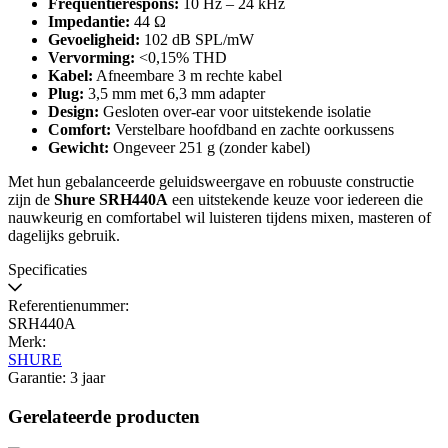
Frequentierespons:
10 Hz – 24 kHz
Impedantie:
44 Ω
Gevoeligheid:
102 dB SPL/mW
Vervorming:
<0,15% THD
Kabel:
Afneembare 3 m rechte kabel
Plug:
3,5 mm met 6,3 mm adapter
Design:
Gesloten over‑ear voor uitstekende isolatie
Comfort:
Verstelbare hoofdband en zachte oorkussens
Gewicht:
Ongeveer 251 g (zonder kabel)
Met hun gebalanceerde geluidsweergave en robuuste constructie
zijn de
Shure SRH440A
een uitstekende keuze voor iedereen die
nauwkeurig en comfortabel wil luisteren tijdens mixen, masteren of
dagelijks gebruik.
Specificaties
Referentienummer:
SRH440A
Merk:
SHURE
Garantie: 3 jaar
Gerelateerde producten