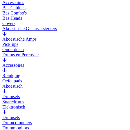
Accessoires
Bas Cabinets
Bas Combo's
Bas Heads
Covers
Akoestische Gitaarversterkers
Akoestische Amps
Pick-ups
Onderdelen
Drums en Percussie
Accessoires
Reiniging
Oefenpads
Akoestisch
Drumsets
Snaredrums
Elektronisch
Drumsets
Drumcomputers
Drummonitors