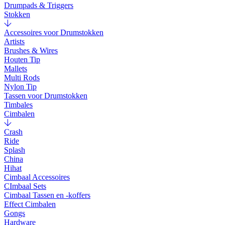
Drumpads & Triggers
Stokken
Accessoires voor Drumstokken
Artists
Brushes & Wires
Houten Tip
Mallets
Multi Rods
Nylon Tip
Tassen voor Drumstokken
Timbales
Cimbalen
Crash
Ride
Splash
China
Hihat
Cimbaal Accessoires
CImbaal Sets
Cimbaal Tassen en -koffers
Effect Cimbalen
Gongs
Hardware