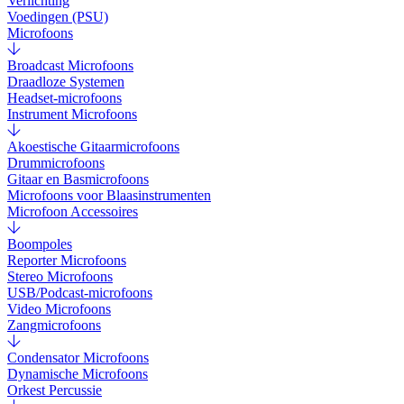
Verlichting
Voedingen (PSU)
Microfoons
Broadcast Microfoons
Draadloze Systemen
Headset-microfoons
Instrument Microfoons
Akoestische Gitaarmicrofoons
Drummicrofoons
Gitaar en Basmicrofoons
Microfoons voor Blaasinstrumenten
Microfoon Accessoires
Boompoles
Reporter Microfoons
Stereo Microfoons
USB/Podcast-microfoons
Video Microfoons
Zangmicrofoons
Condensator Microfoons
Dynamische Microfoons
Orkest Percussie