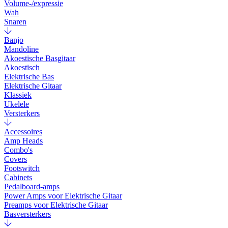
Volume-/expressie
Wah
Snaren
Banjo
Mandoline
Akoestische Basgitaar
Akoestisch
Elektrische Bas
Elektrische Gitaar
Klassiek
Ukelele
Versterkers
Accessoires
Amp Heads
Combo's
Covers
Footswitch
Cabinets
Pedalboard-amps
Power Amps voor Elektrische Gitaar
Preamps voor Elektrische Gitaar
Basversterkers