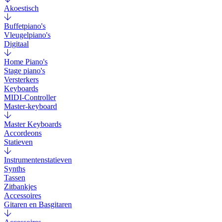
Akoestisch
Buffetpiano's
Vleugelpiano's
Digitaal
Home Piano's
Stage piano's
Versterkers
Keyboards
MIDI-Controller
Master-keyboard
Master Keyboards
Accordeons
Statieven
Instrumentenstatieven
Synths
Tassen
Zitbankjes
Accessoires
Gitaren en Basgitaren