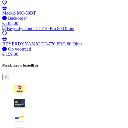
-
Wordt
verzonden
Mackie MC-50BT
wanneer
Niet
Backorder
beschikbaar
op
€
185,00
voorraad
-
Wordt
verzonden
BEYERDYNAMIC DT-770 PRO 80 Ohm
wanneer
Op
Op voorraad
beschikbaar
voorraad
€
159,00
Maak nieuw bestellijst
×