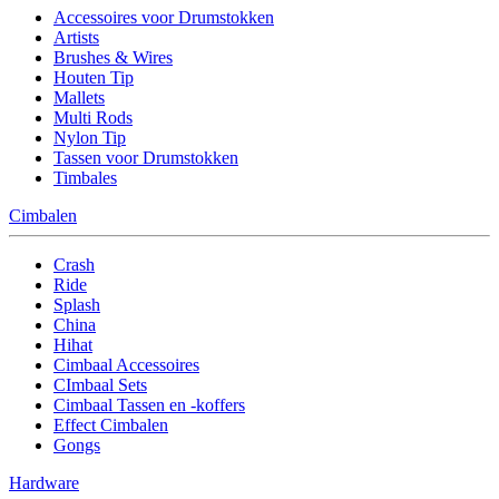
Accessoires voor Drumstokken
Artists
Brushes & Wires
Houten Tip
Mallets
Multi Rods
Nylon Tip
Tassen voor Drumstokken
Timbales
Cimbalen
Crash
Ride
Splash
China
Hihat
Cimbaal Accessoires
CImbaal Sets
Cimbaal Tassen en -koffers
Effect Cimbalen
Gongs
Hardware