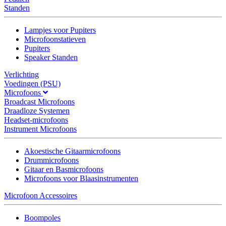
Standen
Lampjes voor Pupiters
Microfoonstatieven
Pupiters
Speaker Standen
Verlichting
Voedingen (PSU)
Microfoons
Broadcast Microfoons
Draadloze Systemen
Headset-microfoons
Instrument Microfoons
Akoestische Gitaarmicrofoons
Drummicrofoons
Gitaar en Basmicrofoons
Microfoons voor Blaasinstrumenten
Microfoon Accessoires
Boompoles