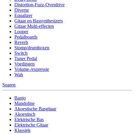
Distortion-Fuzz-Overdrive
Diverse
Equalizer
Gitaar en Bassynthesizers
Gitaar Multi-effecten
Looper
Pedalboards
Reverb
Stomp/drumboxen
Switch
Tuner Pedal
Voedingen
Volume-/expressie
Wah
Snaren
Banjo
Mandoline
Akoestische Basgitaar
Akoestisch
Elektrische Bas
Elektrische Gitaar
Klassiek