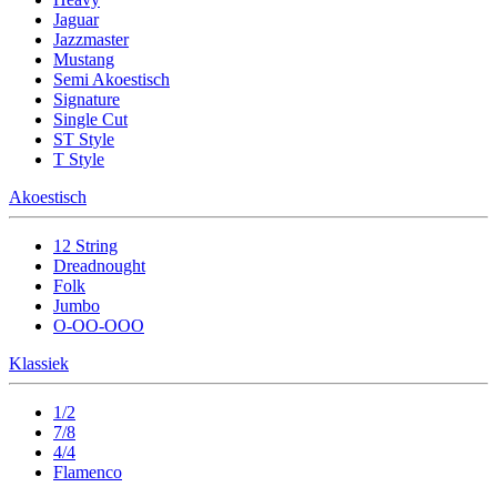
Jaguar
Jazzmaster
Mustang
Semi Akoestisch
Signature
Single Cut
ST Style
T Style
Akoestisch
12 String
Dreadnought
Folk
Jumbo
O-OO-OOO
Klassiek
1/2
7/8
4/4
Flamenco