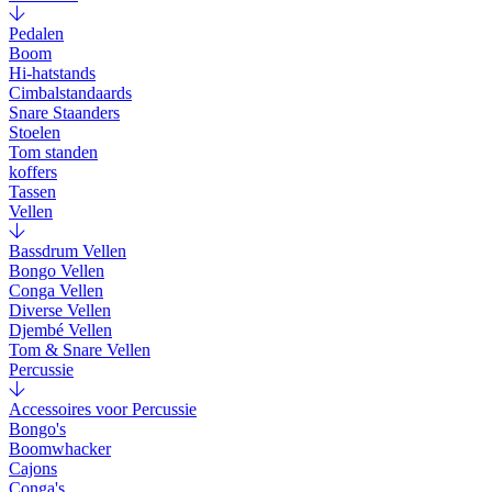
Pedalen
Boom
Hi-hatstands
Cimbalstandaards
Snare Staanders
Stoelen
Tom standen
koffers
Tassen
Vellen
Bassdrum Vellen
Bongo Vellen
Conga Vellen
Diverse Vellen
Djembé Vellen
Tom & Snare Vellen
Percussie
Accessoires voor Percussie
Bongo's
Boomwhacker
Cajons
Conga's