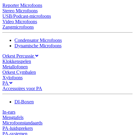
Reporter Microfoons
Stereo Microfoons
USB/Podcast-microfoons
Video Microfoons
Zangmicrofoons
Condensator Microfoons
Dynamische Microfoons
Orkest Percussie
Klokkenspelen
Metallofonen
Orkest Cymbalen
Xylofoons
PA
Accessoires voor PA
DI-Boxen
In-ears
Mengtafels
Microfoonstandaards
PA-luidsprekers
PA-systemen