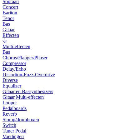
Sopraan
Concert
Bariton
Tenor
Bas
Gitaar
Effecten
Multi-effecten
Bas
Chorus/Flanger/Phaser
Compressor
Delay/Echo
Distortion-Fuzz-Overdrive
Diverse
Equalizer
Gitaar en Bassynthesizers
Gitaar Multi-effecten
Looper
Pedalboards
Reverb
Stomp/drumboxen
Switch
Tuner Pedal
Voedingen