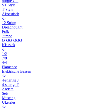
Single Cut
ST Style
T Style
Akoestisch
12 String
Dreadnought
Folk
Jumbo
O-OO-OOO
Klassiek
1/2
7/8
4/4
Flamenco
Elektrische Bassen
4-snarige J
4-snarige P
Andere
Sets
Mustang
Ukeleles