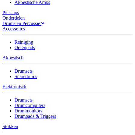
Akoestische Amps
Pick-ups
Onderdelen
Drums en Percussie
Accessoires
Reiniging
Oefenpads
Akoestisch
Drumsets
Snaredrums
Elektronisch
Drumsets
Drumcomputers
Drummonitors
Drumpads & Triggers
Stokken