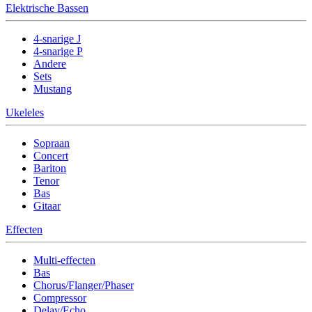
Elektrische Bassen
4-snarige J
4-snarige P
Andere
Sets
Mustang
Ukeleles
Sopraan
Concert
Bariton
Tenor
Bas
Gitaar
Effecten
Multi-effecten
Bas
Chorus/Flanger/Phaser
Compressor
Delay/Echo