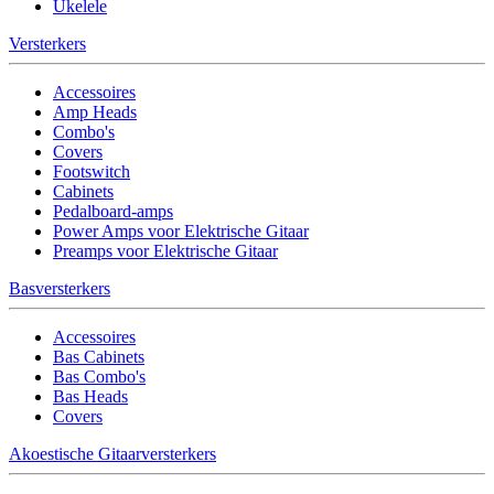
Ukelele
Versterkers
Accessoires
Amp Heads
Combo's
Covers
Footswitch
Cabinets
Pedalboard-amps
Power Amps voor Elektrische Gitaar
Preamps voor Elektrische Gitaar
Basversterkers
Accessoires
Bas Cabinets
Bas Combo's
Bas Heads
Covers
Akoestische Gitaarversterkers