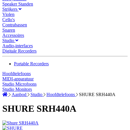
Speaker Standen
Strijkers
Violen
Cello's
Contrabassen
Snaren
Accessoires
Studio
Audio-interfaces
Digitale Recorders
Portable Recorders
Hoofdtelefoons
MIDI-apparatuur
Studio Microfoons
Studio Monitors
Aanbod
Studio
Hoofdtelefoons
SHURE SRH440A
SHURE SRH440A