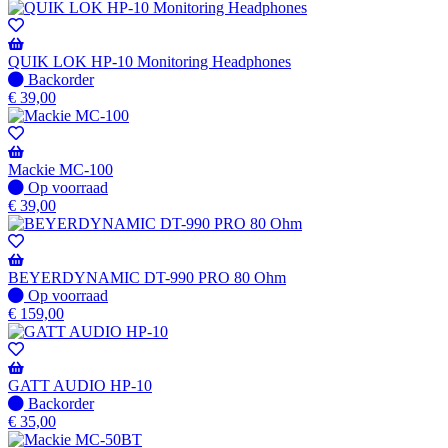
QUIK LOK HP-10 Monitoring Headphones
Niet
Backorder
op
€
39,00
voorraad
-
Wordt
verzonden
Mackie MC-100
wanneer
Op
Op voorraad
beschikbaar
voorraad
€
39,00
BEYERDYNAMIC DT-990 PRO 80 Ohm
Op
Op voorraad
voorraad
€
159,00
GATT AUDIO HP-10
Niet
Backorder
op
€
35,00
voorraad