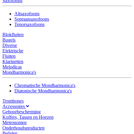
Saxofoons
Altsaxofoons
Sopraansaxofoons
Tenorsaxofoons
Blokfluiten
Bugels
Diverse
Elektrische
Fluiten
Klarinetten
Melodicas
Mondharmonica's
Chromatische Mondharmonica's
Diatonische Mondharmonica's
Trombones
Accessoires
Gehoorbescherming
Koffers, Tassen en Hoezen
Metronomen
Onderhoudsproducten
Pedalen