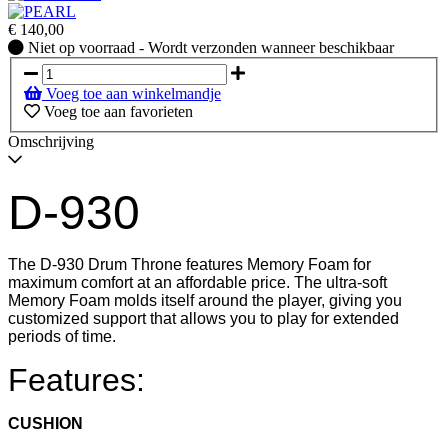
€
140,00
Niet
Niet op voorraad - Wordt verzonden wanneer beschikbaar
op
voorraad
Voeg toe aan winkelmandje
-
Voeg toe aan favorieten
Wordt
verzonden
Omschrijving
wanneer
beschikbaar
D-930
The D-930 Drum Throne features Memory Foam for
maximum comfort at an affordable price. The ultra-soft
Memory Foam molds itself around the player, giving you
customized support that allows you to play for extended
periods of time.
Features:
CUSHION