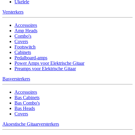
Ukelele
Versterkers
Accessoires
Amp Heads
Combo's
Covers
Footswitch
Cabinets
Pedalboard-amps
Power Amps voor Elektrische Gitaar
Preamps voor Elektrische Gitaar
Basversterkers
Accessoires
Bas Cabinets
Bas Combo's
Bas Heads
Covers
Akoestische Gitaarversterkers