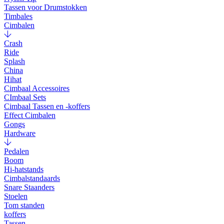
Tassen voor Drumstokken
Timbales
Cimbalen
Crash
Ride
Splash
China
Hihat
Cimbaal Accessoires
CImbaal Sets
Cimbaal Tassen en -koffers
Effect Cimbalen
Gongs
Hardware
Pedalen
Boom
Hi-hatstands
Cimbalstandaards
Snare Staanders
Stoelen
Tom standen
koffers
Tassen