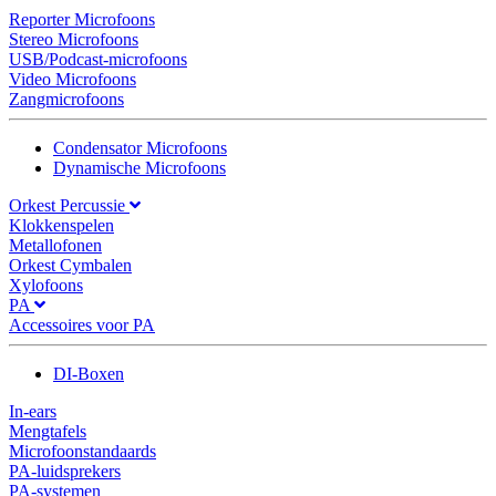
Reporter Microfoons
Stereo Microfoons
USB/Podcast-microfoons
Video Microfoons
Zangmicrofoons
Condensator Microfoons
Dynamische Microfoons
Orkest Percussie
Klokkenspelen
Metallofonen
Orkest Cymbalen
Xylofoons
PA
Accessoires voor PA
DI-Boxen
In-ears
Mengtafels
Microfoonstandaards
PA-luidsprekers
PA-systemen