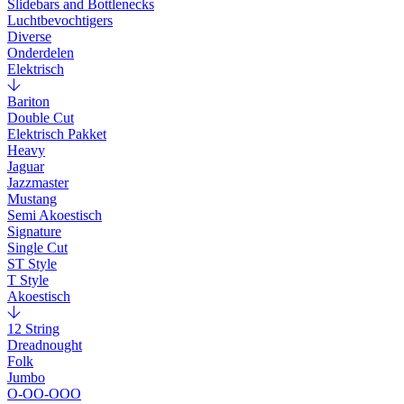
Slidebars and Bottlenecks
Luchtbevochtigers
Diverse
Onderdelen
Elektrisch
Bariton
Double Cut
Elektrisch Pakket
Heavy
Jaguar
Jazzmaster
Mustang
Semi Akoestisch
Signature
Single Cut
ST Style
T Style
Akoestisch
12 String
Dreadnought
Folk
Jumbo
O-OO-OOO