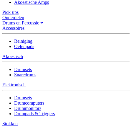
Akoestische Amps
Pick-ups
Onderdelen
Drums en Percussie
Accessoires
Reiniging
Oefenpads
Akoestisch
Drumsets
Snaredrums
Elektronisch
Drumsets
Drumcomputers
Drummonitors
Drumpads & Triggers
Stokken