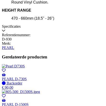
Round Vinyl Cushion.
HEIGHT RANGE
470 - 660mm (18.5" - 26")
Specificaties
Referentienummer:
D-930
Merk:
PEARL
Gerelateerde producten
PEARL D-730S
Niet
Backorder
op
€
90,00
voorraad
-
Wordt
verzonden
PEARL D-1500S