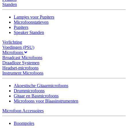
Standen
Lampjes voor Pupiters
Microfoonstatieven
Pupiters
Speaker Standen
Verlichting
Voedingen (PSU)
Microfoons
Broadcast Microfoons
Draadloze Systemen
Headset-microfoons
Instrument Microfoons
Akoestische Gitaarmicrofoons
Drummicrofoons
Gitaar en Basmicrofoons
Microfoons voor Blaasinstrumenten
Microfoon Accessoires
Boompoles