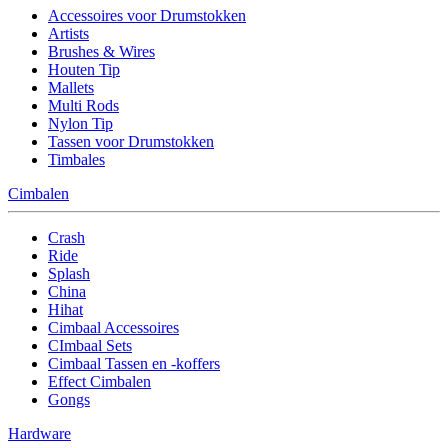
Accessoires voor Drumstokken
Artists
Brushes & Wires
Houten Tip
Mallets
Multi Rods
Nylon Tip
Tassen voor Drumstokken
Timbales
Cimbalen
Crash
Ride
Splash
China
Hihat
Cimbaal Accessoires
CImbaal Sets
Cimbaal Tassen en -koffers
Effect Cimbalen
Gongs
Hardware