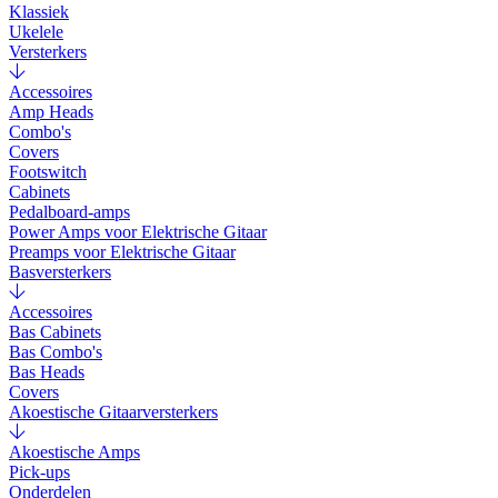
Klassiek
Ukelele
Versterkers
Accessoires
Amp Heads
Combo's
Covers
Footswitch
Cabinets
Pedalboard-amps
Power Amps voor Elektrische Gitaar
Preamps voor Elektrische Gitaar
Basversterkers
Accessoires
Bas Cabinets
Bas Combo's
Bas Heads
Covers
Akoestische Gitaarversterkers
Akoestische Amps
Pick-ups
Onderdelen