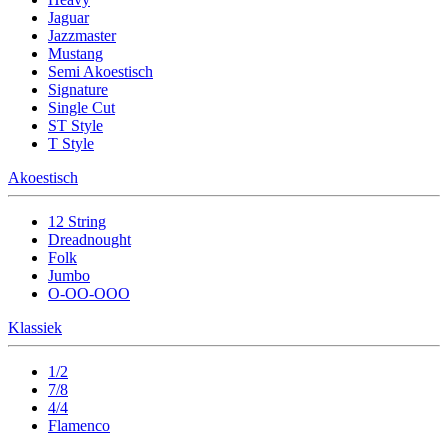
Jaguar
Jazzmaster
Mustang
Semi Akoestisch
Signature
Single Cut
ST Style
T Style
Akoestisch
12 String
Dreadnought
Folk
Jumbo
O-OO-OOO
Klassiek
1/2
7/8
4/4
Flamenco