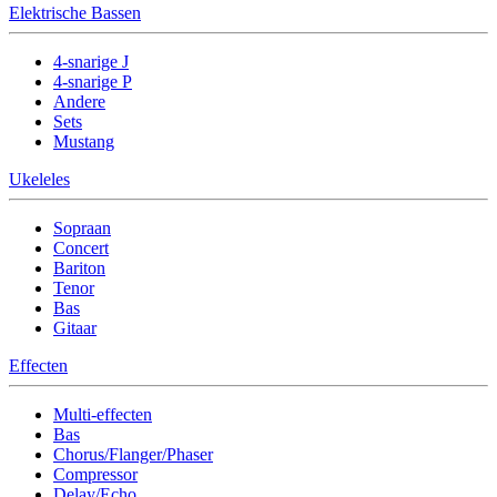
Elektrische Bassen
4-snarige J
4-snarige P
Andere
Sets
Mustang
Ukeleles
Sopraan
Concert
Bariton
Tenor
Bas
Gitaar
Effecten
Multi-effecten
Bas
Chorus/Flanger/Phaser
Compressor
Delay/Echo