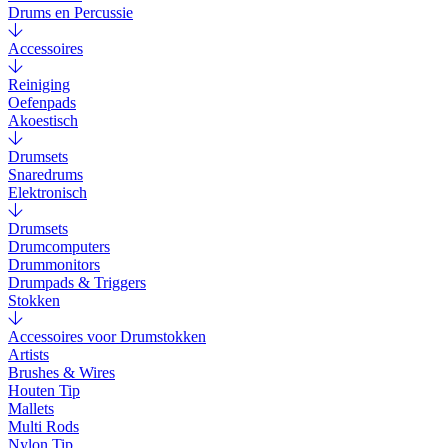
Drums en Percussie
Accessoires
Reiniging
Oefenpads
Akoestisch
Drumsets
Snaredrums
Elektronisch
Drumsets
Drumcomputers
Drummonitors
Drumpads & Triggers
Stokken
Accessoires voor Drumstokken
Artists
Brushes & Wires
Houten Tip
Mallets
Multi Rods
Nylon Tip