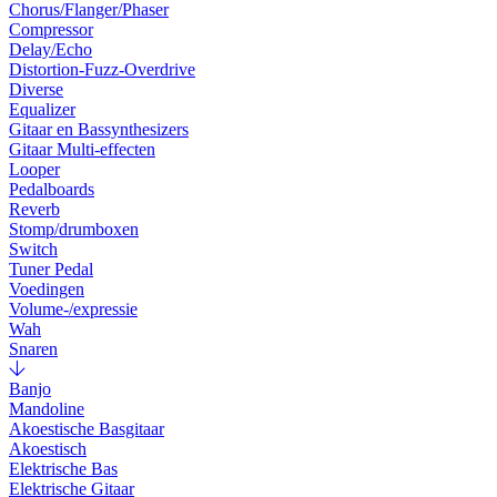
Chorus/Flanger/Phaser
Compressor
Delay/Echo
Distortion-Fuzz-Overdrive
Diverse
Equalizer
Gitaar en Bassynthesizers
Gitaar Multi-effecten
Looper
Pedalboards
Reverb
Stomp/drumboxen
Switch
Tuner Pedal
Voedingen
Volume-/expressie
Wah
Snaren
Banjo
Mandoline
Akoestische Basgitaar
Akoestisch
Elektrische Bas
Elektrische Gitaar