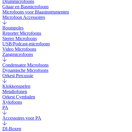
Drummicrofoons
Gitaar en Basmicrofoons
Microfoons voor Blaasinstrumenten
Microfoon Accessoires
Boompoles
Reporter Microfoons
Stereo Microfoons
USB/Podcast-microfoons
Video Microfoons
Zangmicrofoons
Condensator Microfoons
Dynamische Microfoons
Orkest Percussie
Klokkenspelen
Metallofonen
Orkest Cymbalen
Xylofoons
PA
Accessoires voor PA
DI-Boxen