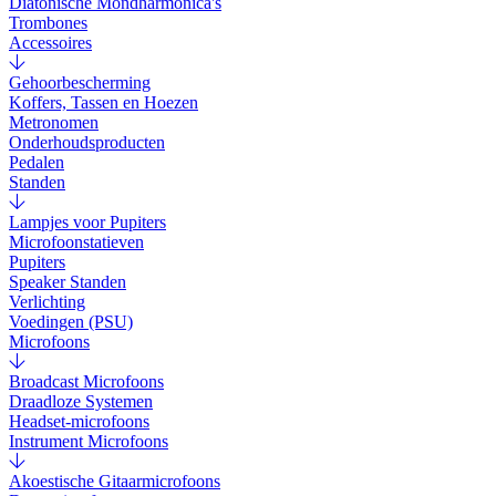
Diatonische Mondharmonica's
Trombones
Accessoires
Gehoorbescherming
Koffers, Tassen en Hoezen
Metronomen
Onderhoudsproducten
Pedalen
Standen
Lampjes voor Pupiters
Microfoonstatieven
Pupiters
Speaker Standen
Verlichting
Voedingen (PSU)
Microfoons
Broadcast Microfoons
Draadloze Systemen
Headset-microfoons
Instrument Microfoons
Akoestische Gitaarmicrofoons