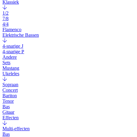
Klassiek
1/2
7/8
4/4
Flamenco
Elektrische Bassen
4-snarige J
4-snarige P
Andere
Sets
Mustang
Ukeleles
Sopraan
Concert
Bariton
Tenor
Bas
Gitaar
Effecten
Multi-effecten
Bas