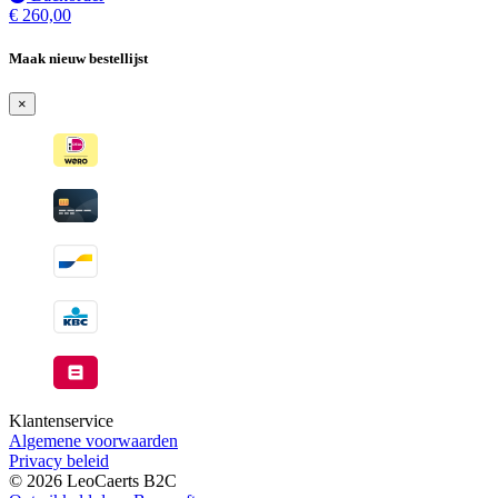
beschikbaar
op
€
260,00
voorraad
-
Maak nieuw bestellijst
Wordt
verzonden
×
wanneer
beschikbaar
Klantenservice
Algemene voorwaarden
Privacy beleid
© 2026 LeoCaerts B2C