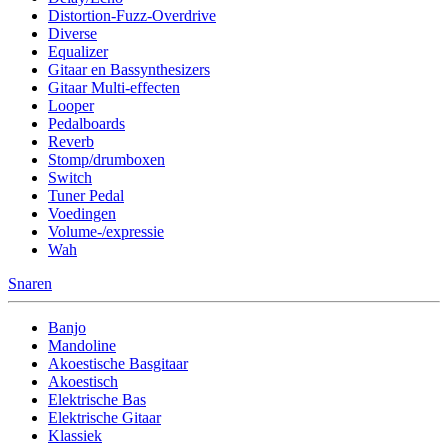
Distortion-Fuzz-Overdrive
Diverse
Equalizer
Gitaar en Bassynthesizers
Gitaar Multi-effecten
Looper
Pedalboards
Reverb
Stomp/drumboxen
Switch
Tuner Pedal
Voedingen
Volume-/expressie
Wah
Snaren
Banjo
Mandoline
Akoestische Basgitaar
Akoestisch
Elektrische Bas
Elektrische Gitaar
Klassiek