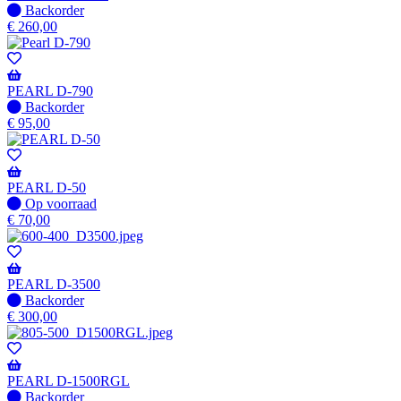
wanneer
Niet
Backorder
beschikbaar
op
€
260,00
voorraad
-
Wordt
verzonden
PEARL D-790
wanneer
Niet
Backorder
beschikbaar
op
€
95,00
voorraad
-
Wordt
verzonden
PEARL D-50
wanneer
Op
Op voorraad
beschikbaar
voorraad
€
70,00
PEARL D-3500
Niet
Backorder
op
€
300,00
voorraad
-
Wordt
verzonden
PEARL D-1500RGL
wanneer
Niet
Backorder