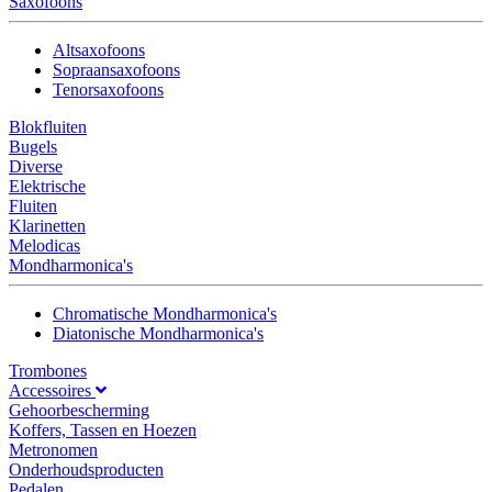
Saxofoons
Altsaxofoons
Sopraansaxofoons
Tenorsaxofoons
Blokfluiten
Bugels
Diverse
Elektrische
Fluiten
Klarinetten
Melodicas
Mondharmonica's
Chromatische Mondharmonica's
Diatonische Mondharmonica's
Trombones
Accessoires
Gehoorbescherming
Koffers, Tassen en Hoezen
Metronomen
Onderhoudsproducten
Pedalen