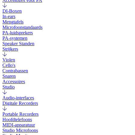
Accessoires voor PA
DI-Boxen
In-ears
Mengtafels
Microfoonstandaards
PA-luidsprekers
PA-systemen
Speaker Standen
Strijkers
Violen
Cello's
Contrabassen
Snaren
Accessoires
Studio
Audio-interfaces
Digitale Recorders
Portable Recorders
Hoofdtelefoons
MIDI-apparatuur
Studio Microfoons