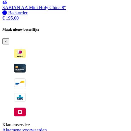
Wordt
verzonden
SABIAN AA Mini Holy China 8"
wanneer
Niet
Backorder
beschikbaar
op
€
195,00
voorraad
-
Maak nieuw bestellijst
Wordt
verzonden
×
wanneer
beschikbaar
Klantenservice
Algemene voorwaarden