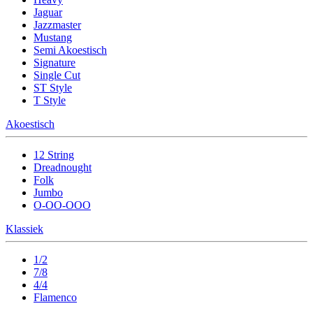
Jaguar
Jazzmaster
Mustang
Semi Akoestisch
Signature
Single Cut
ST Style
T Style
Akoestisch
12 String
Dreadnought
Folk
Jumbo
O-OO-OOO
Klassiek
1/2
7/8
4/4
Flamenco