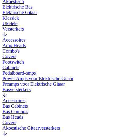
Akoestisch
Elektrische Bas
Elektrische Gitaar
Klassiek
Ukelele
Versterkers
Accessoires
Amp Heads
Combo's
Covers
Footswitch
Cabinets
Pedalboard-amps
Power Amps voor Elektrische Gitaar
Preamps voor Elektrische Gitaar
Basversterkers
Accessoires
Bas Cabinets
Bas Combo's
Bas Heads
Covers
Akoestische Gitaarversterkers