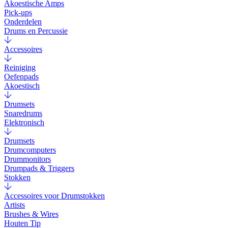
Akoestische Amps
Pick-ups
Onderdelen
Drums en Percussie
Accessoires
Reiniging
Oefenpads
Akoestisch
Drumsets
Snaredrums
Elektronisch
Drumsets
Drumcomputers
Drummonitors
Drumpads & Triggers
Stokken
Accessoires voor Drumstokken
Artists
Brushes & Wires
Houten Tip