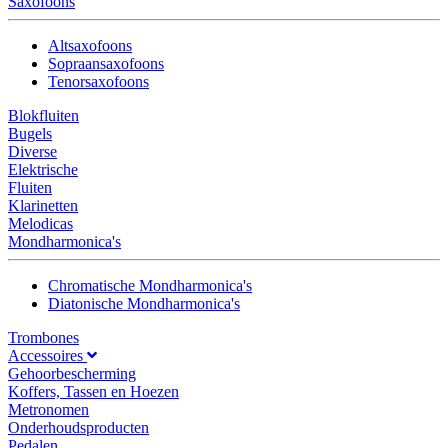
Saxofoons
Altsaxofoons
Sopraansaxofoons
Tenorsaxofoons
Blokfluiten
Bugels
Diverse
Elektrische
Fluiten
Klarinetten
Melodicas
Mondharmonica's
Chromatische Mondharmonica's
Diatonische Mondharmonica's
Trombones
Accessoires
Gehoorbescherming
Koffers, Tassen en Hoezen
Metronomen
Onderhoudsproducten
Pedalen