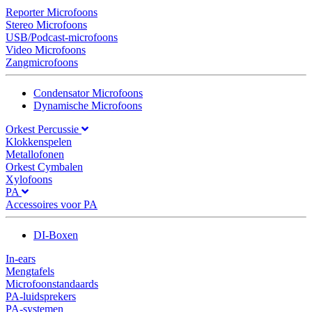
Reporter Microfoons
Stereo Microfoons
USB/Podcast-microfoons
Video Microfoons
Zangmicrofoons
Condensator Microfoons
Dynamische Microfoons
Orkest Percussie
Klokkenspelen
Metallofonen
Orkest Cymbalen
Xylofoons
PA
Accessoires voor PA
DI-Boxen
In-ears
Mengtafels
Microfoonstandaards
PA-luidsprekers
PA-systemen