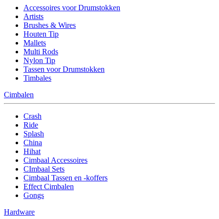
Accessoires voor Drumstokken
Artists
Brushes & Wires
Houten Tip
Mallets
Multi Rods
Nylon Tip
Tassen voor Drumstokken
Timbales
Cimbalen
Crash
Ride
Splash
China
Hihat
Cimbaal Accessoires
CImbaal Sets
Cimbaal Tassen en -koffers
Effect Cimbalen
Gongs
Hardware