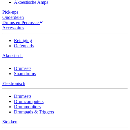
Akoestische Amps
Pick-ups
Onderdelen
Drums en Percussie
Accessoires
Reiniging
Oefenpads
Akoestisch
Drumsets
Snaredrums
Elektronisch
Drumsets
Drumcomputers
Drummonitors
Drumpads & Triggers
Stokken