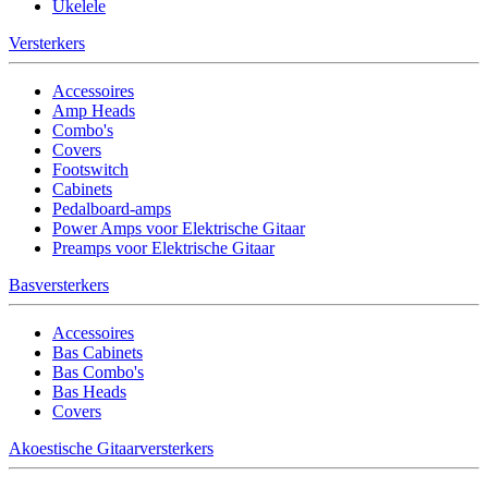
Ukelele
Versterkers
Accessoires
Amp Heads
Combo's
Covers
Footswitch
Cabinets
Pedalboard-amps
Power Amps voor Elektrische Gitaar
Preamps voor Elektrische Gitaar
Basversterkers
Accessoires
Bas Cabinets
Bas Combo's
Bas Heads
Covers
Akoestische Gitaarversterkers