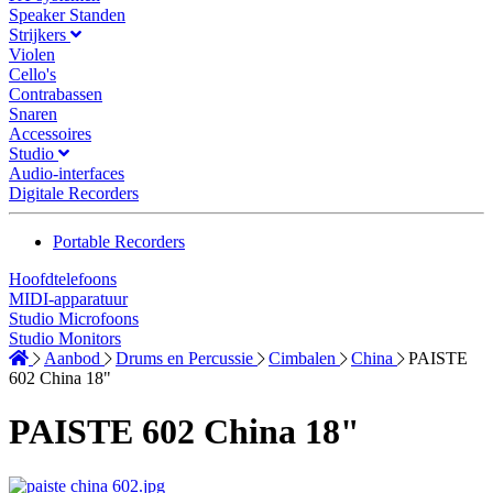
Speaker Standen
Strijkers
Violen
Cello's
Contrabassen
Snaren
Accessoires
Studio
Audio-interfaces
Digitale Recorders
Portable Recorders
Hoofdtelefoons
MIDI-apparatuur
Studio Microfoons
Studio Monitors
Aanbod
Drums en Percussie
Cimbalen
China
PAISTE
602 China 18"
PAISTE 602 China 18"