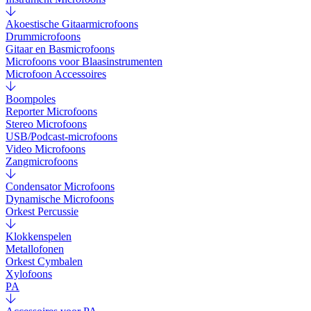
Akoestische Gitaarmicrofoons
Drummicrofoons
Gitaar en Basmicrofoons
Microfoons voor Blaasinstrumenten
Microfoon Accessoires
Boompoles
Reporter Microfoons
Stereo Microfoons
USB/Podcast-microfoons
Video Microfoons
Zangmicrofoons
Condensator Microfoons
Dynamische Microfoons
Orkest Percussie
Klokkenspelen
Metallofonen
Orkest Cymbalen
Xylofoons
PA