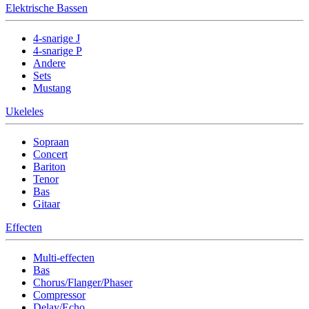
Elektrische Bassen
4-snarige J
4-snarige P
Andere
Sets
Mustang
Ukeleles
Sopraan
Concert
Bariton
Tenor
Bas
Gitaar
Effecten
Multi-effecten
Bas
Chorus/Flanger/Phaser
Compressor
Delay/Echo