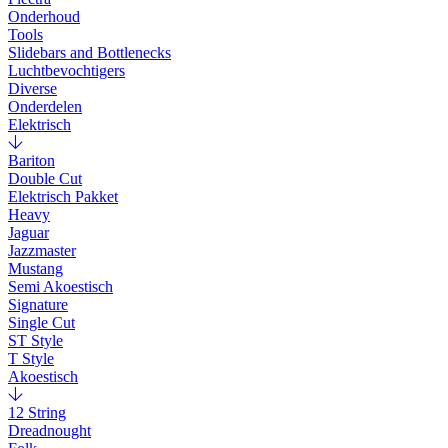
Onderhoud
Tools
Slidebars and Bottlenecks
Luchtbevochtigers
Diverse
Onderdelen
Elektrisch
Bariton
Double Cut
Elektrisch Pakket
Heavy
Jaguar
Jazzmaster
Mustang
Semi Akoestisch
Signature
Single Cut
ST Style
T Style
Akoestisch
12 String
Dreadnought