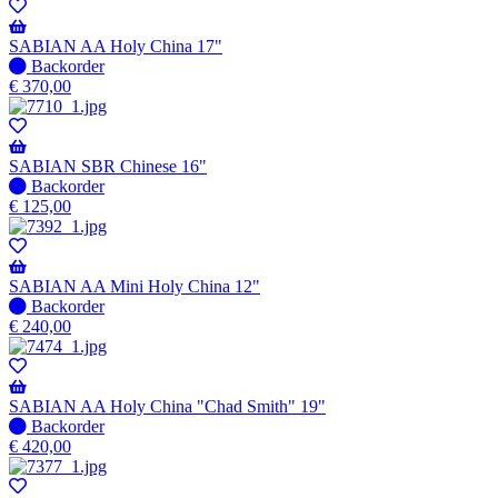
-
Wordt
verzonden
SABIAN AA Holy China 17"
wanneer
Niet
Backorder
beschikbaar
op
€
370,00
voorraad
-
Wordt
verzonden
SABIAN SBR Chinese 16"
wanneer
Niet
Backorder
beschikbaar
op
€
125,00
voorraad
-
Wordt
verzonden
SABIAN AA Mini Holy China 12"
wanneer
Niet
Backorder
beschikbaar
op
€
240,00
voorraad
-
Wordt
verzonden
SABIAN AA Holy China "Chad Smith" 19"
wanneer
Niet
Backorder
beschikbaar
op
€
420,00
voorraad
-