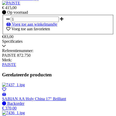
€
415,00
Op
Op voorraad
voorraad
Voeg toe aan winkelmandje
Voeg toe aan favorieten
€83,00
Specificaties
Referentienummer:
PAISTE 872.750
Merk:
PAISTE
Gerelateerde producten
SABIAN AA Holy China 17" Brilliant
Niet
Backorder
op
€
370,00
voorraad