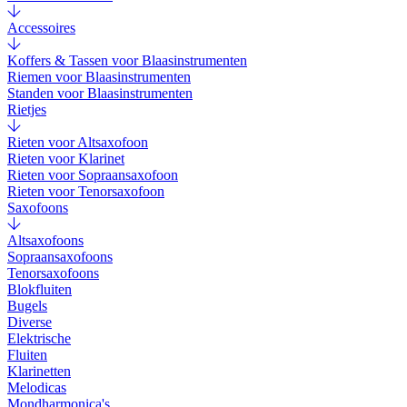
Accessoires
Koffers & Tassen voor Blaasinstrumenten
Riemen voor Blaasinstrumenten
Standen voor Blaasinstrumenten
Rietjes
Rieten voor Altsaxofoon
Rieten voor Klarinet
Rieten voor Sopraansaxofoon
Rieten voor Tenorsaxofoon
Saxofoons
Altsaxofoons
Sopraansaxofoons
Tenorsaxofoons
Blokfluiten
Bugels
Diverse
Elektrische
Fluiten
Klarinetten
Melodicas
Mondharmonica's