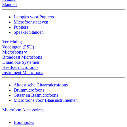
Standen
Lampjes voor Pupiters
Microfoonstatieven
Pupiters
Speaker Standen
Verlichting
Voedingen (PSU)
Microfoons
Broadcast Microfoons
Draadloze Systemen
Headset-microfoons
Instrument Microfoons
Akoestische Gitaarmicrofoons
Drummicrofoons
Gitaar en Basmicrofoons
Microfoons voor Blaasinstrumenten
Microfoon Accessoires
Boompoles