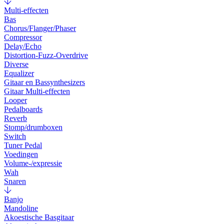
Multi-effecten
Bas
Chorus/Flanger/Phaser
Compressor
Delay/Echo
Distortion-Fuzz-Overdrive
Diverse
Equalizer
Gitaar en Bassynthesizers
Gitaar Multi-effecten
Looper
Pedalboards
Reverb
Stomp/drumboxen
Switch
Tuner Pedal
Voedingen
Volume-/expressie
Wah
Snaren
Banjo
Mandoline
Akoestische Basgitaar