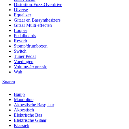
Distortion-Fuzz-Overdrive
Diverse
Equalizer
Gitaar en Bassynthesizers
Gitaar Multi-effecten
Looper
Pedalboards
Reverb
Stomp/drumboxen
Switch
Tuner Pedal
Voedingen
Volume-/expressie
Wah
Snaren
Banjo
Mandoline
Akoestische Basgitaar
Akoestisch
Elektrische Bas
Elektrische Gitaar
Klassiek