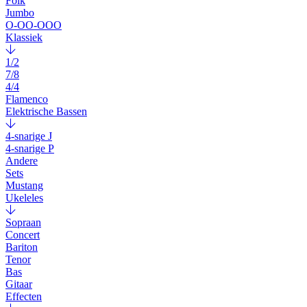
Folk
Jumbo
O-OO-OOO
Klassiek
1/2
7/8
4/4
Flamenco
Elektrische Bassen
4-snarige J
4-snarige P
Andere
Sets
Mustang
Ukeleles
Sopraan
Concert
Bariton
Tenor
Bas
Gitaar
Effecten