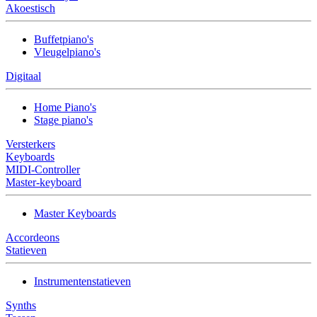
Akoestisch
Buffetpiano's
Vleugelpiano's
Digitaal
Home Piano's
Stage piano's
Versterkers
Keyboards
MIDI-Controller
Master-keyboard
Master Keyboards
Accordeons
Statieven
Instrumentenstatieven
Synths