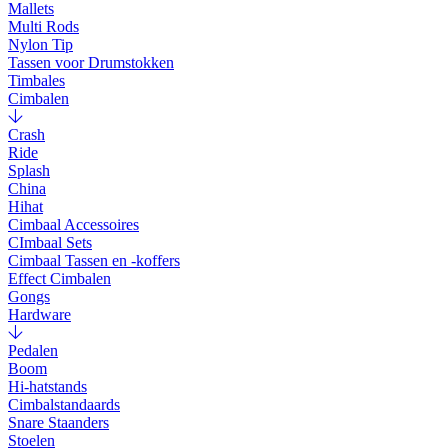
Mallets
Multi Rods
Nylon Tip
Tassen voor Drumstokken
Timbales
Cimbalen
Crash
Ride
Splash
China
Hihat
Cimbaal Accessoires
CImbaal Sets
Cimbaal Tassen en -koffers
Effect Cimbalen
Gongs
Hardware
Pedalen
Boom
Hi-hatstands
Cimbalstandaards
Snare Staanders
Stoelen