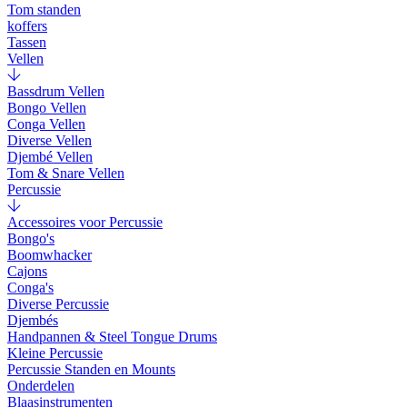
Tom standen
koffers
Tassen
Vellen
Bassdrum Vellen
Bongo Vellen
Conga Vellen
Diverse Vellen
Djembé Vellen
Tom & Snare Vellen
Percussie
Accessoires voor Percussie
Bongo's
Boomwhacker
Cajons
Conga's
Diverse Percussie
Djembés
Handpannen & Steel Tongue Drums
Kleine Percussie
Percussie Standen en Mounts
Onderdelen
Blaasinstrumenten