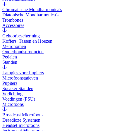
Chromatische Mondharmonica's
Diatonische Mondharmonica's
Trombones
Accessoires
Gehoorbescherming
Koffers, Tassen en Hoezen
Metronomen
Onderhoudsproducten
Pedalen
Standen
Lampjes voor Pupiters
Microfoonstatieven
Pupiters
Speaker Standen
Verlichting
Voedingen (PSU)
Microfoons
Broadcast Microfoons
Draadloze Systemen
Headset-microfoons
Instrument Microfoons