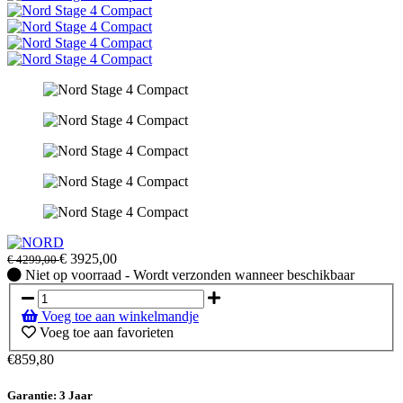
€
3925,00
€
4299,00
Niet
Niet op voorraad - Wordt verzonden wanneer beschikbaar
op
voorraad
Voeg toe aan winkelmandje
-
Voeg toe aan favorieten
Wordt
verzonden
€859,80
wanneer
beschikbaar
Garantie: 3 Jaar