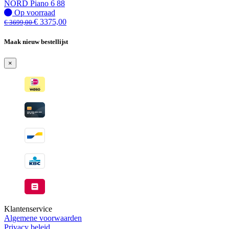
NORD Piano 6 88
Op
Op voorraad
voorraad
€
3375,00
€
3699,00
Maak nieuw bestellijst
×
Klantenservice
Algemene voorwaarden
Privacy beleid