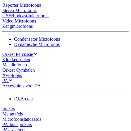
Reporter Microfoons
Stereo Microfoons
USB/Podcast-microfoons
Video Microfoons
Zangmicrofoons
Condensator Microfoons
Dynamische Microfoons
Orkest Percussie
Klokkenspelen
Metallofonen
Orkest Cymbalen
Xylofoons
PA
Accessoires voor PA
DI-Boxen
In-ears
Mengtafels
Microfoonstandaards
PA-luidsprekers
PA-systemen