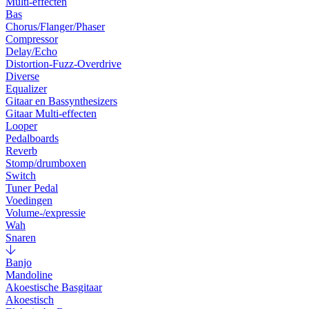
Multi-effecten
Bas
Chorus/Flanger/Phaser
Compressor
Delay/Echo
Distortion-Fuzz-Overdrive
Diverse
Equalizer
Gitaar en Bassynthesizers
Gitaar Multi-effecten
Looper
Pedalboards
Reverb
Stomp/drumboxen
Switch
Tuner Pedal
Voedingen
Volume-/expressie
Wah
Snaren
Banjo
Mandoline
Akoestische Basgitaar
Akoestisch