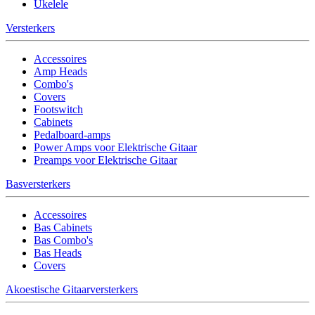
Ukelele
Versterkers
Accessoires
Amp Heads
Combo's
Covers
Footswitch
Cabinets
Pedalboard-amps
Power Amps voor Elektrische Gitaar
Preamps voor Elektrische Gitaar
Basversterkers
Accessoires
Bas Cabinets
Bas Combo's
Bas Heads
Covers
Akoestische Gitaarversterkers