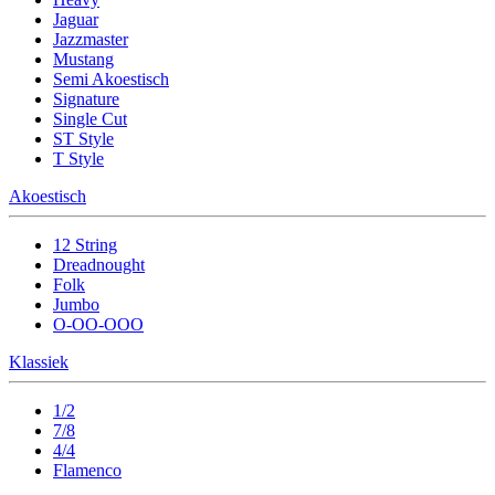
Jaguar
Jazzmaster
Mustang
Semi Akoestisch
Signature
Single Cut
ST Style
T Style
Akoestisch
12 String
Dreadnought
Folk
Jumbo
O-OO-OOO
Klassiek
1/2
7/8
4/4
Flamenco