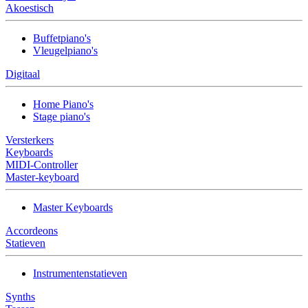
Akoestisch
Buffetpiano's
Vleugelpiano's
Digitaal
Home Piano's
Stage piano's
Versterkers
Keyboards
MIDI-Controller
Master-keyboard
Master Keyboards
Accordeons
Statieven
Instrumentenstatieven
Synths