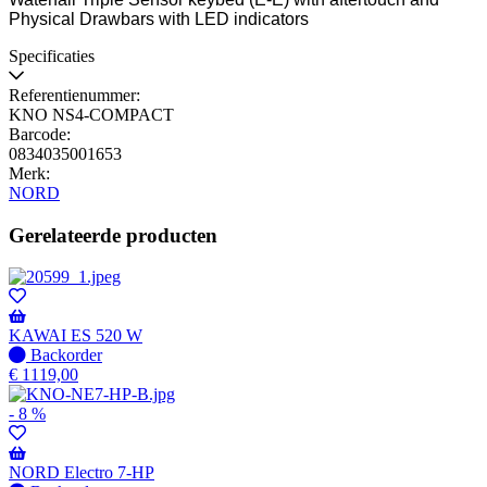
Physical Drawbars with LED indicators
Specificaties
Referentienummer:
KNO NS4-COMPACT
Barcode:
0834035001653
Merk:
NORD
Gerelateerde producten
KAWAI ES 520 W
Niet
Backorder
op
€
1119,00
voorraad
-
- 8 %
Wordt
verzonden
wanneer
NORD Electro 7-HP