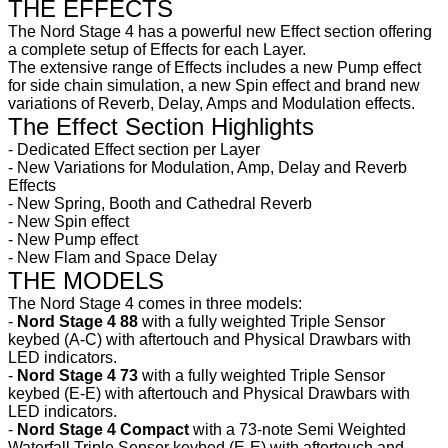
THE EFFECTS
The Nord Stage 4 has a powerful new Effect section offering
a complete setup of Effects for each Layer.
The extensive range of Effects includes a new Pump effect
for side chain simulation, a new Spin effect and brand new
variations of Reverb, Delay, Amps and Modulation effects.
The Effect Section Highlights
- Dedicated Effect section per Layer
- New Variations for Modulation, Amp, Delay and Reverb
Effects
- New Spring, Booth and Cathedral Reverb
- New Spin effect
- New Pump effect
- New Flam and Space Delay
THE MODELS
The Nord Stage 4 comes in three models:
-
Nord Stage 4 88
with a fully weighted Triple Sensor
keybed (A-C) with aftertouch and Physical Drawbars with
LED indicators.
-
Nord Stage 4 73
with a fully weighted Triple Sensor
keybed (E-E) with aftertouch and Physical Drawbars with
LED indicators.
​-
Nord Stage 4 Compact
with a 73-note Semi Weighted
Waterfall Triple Sensor keybed (E-E) with aftertouch and