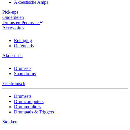
Akoestische Amps
Pick-ups
Onderdelen
Drums en Percussie
Accessoires
Reiniging
Oefenpads
Akoestisch
Drumsets
Snaredrums
Elektronisch
Drumsets
Drumcomputers
Drummonitors
Drumpads & Triggers
Stokken