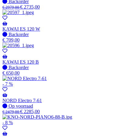
beschikbaar
Niet
Backorder
op
€
2735,00
€
2979,00
voorraad
-
Wordt
verzonden
KAWAI ES 120 W
wanneer
Niet
Backorder
beschikbaar
op
€
709,00
voorraad
-
Wordt
verzonden
KAWAI ES 120 B
wanneer
Niet
Backorder
beschikbaar
op
€
650,00
voorraad
-
- 7 %
Wordt
verzonden
wanneer
NORD Electro 7-61
beschikbaar
Op
Op voorraad
voorraad
€
2285,00
€
2479,00
- 8 %