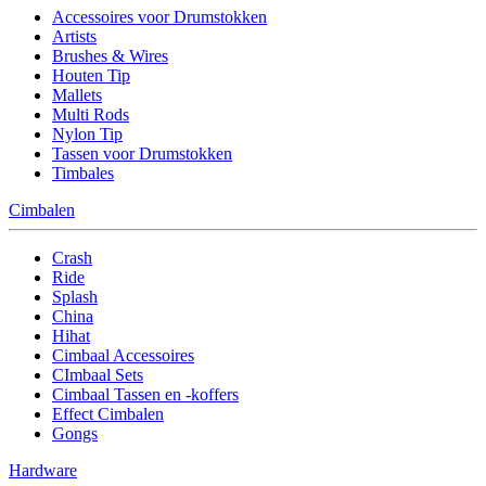
Accessoires voor Drumstokken
Artists
Brushes & Wires
Houten Tip
Mallets
Multi Rods
Nylon Tip
Tassen voor Drumstokken
Timbales
Cimbalen
Crash
Ride
Splash
China
Hihat
Cimbaal Accessoires
CImbaal Sets
Cimbaal Tassen en -koffers
Effect Cimbalen
Gongs
Hardware