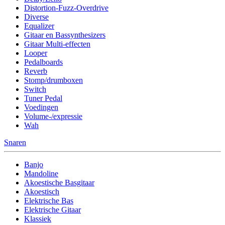
Distortion-Fuzz-Overdrive
Diverse
Equalizer
Gitaar en Bassynthesizers
Gitaar Multi-effecten
Looper
Pedalboards
Reverb
Stomp/drumboxen
Switch
Tuner Pedal
Voedingen
Volume-/expressie
Wah
Snaren
Banjo
Mandoline
Akoestische Basgitaar
Akoestisch
Elektrische Bas
Elektrische Gitaar
Klassiek