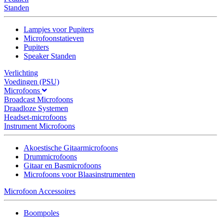
Standen
Lampjes voor Pupiters
Microfoonstatieven
Pupiters
Speaker Standen
Verlichting
Voedingen (PSU)
Microfoons
Broadcast Microfoons
Draadloze Systemen
Headset-microfoons
Instrument Microfoons
Akoestische Gitaarmicrofoons
Drummicrofoons
Gitaar en Basmicrofoons
Microfoons voor Blaasinstrumenten
Microfoon Accessoires
Boompoles