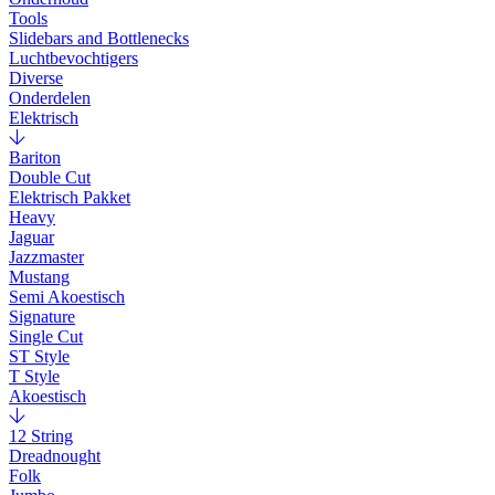
Tools
Slidebars and Bottlenecks
Luchtbevochtigers
Diverse
Onderdelen
Elektrisch
Bariton
Double Cut
Elektrisch Pakket
Heavy
Jaguar
Jazzmaster
Mustang
Semi Akoestisch
Signature
Single Cut
ST Style
T Style
Akoestisch
12 String
Dreadnought
Folk