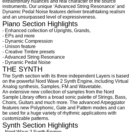
extraordinary nuances and real character of the source
instruments. Our unique ‘Advanced String Resonance’ and
Dynamic Pedal Noise features deliver breathtaking realism
and an unsurpassed level of expressiveness.
Piano Section Highlights
- Enhanced collection of Uprights, Grands,
- EPs and more
- Dynamic Compression
- Unison feature
- Creative Timbre presets
- Advanced String Resonance
- Dynamic Pedal Noise
THE SYNTH
The Synth section with its three independent Layers is based
on the powerful Nord Wave 2 Synth Engine, including Virtual
Analog synthesis, Samples, FM and Wavetable.
An extensive new collection of samples from the Nord
Sample Library offers a broad sonic palette of Strings, Bass,
Choirs, Guitars and much more. The advanced Arpeggiator
features new Polyphonic, Gate and Pattern modes and can
be used for a huge variety of rhythmic applications with
customizable patterns.
Synth Section Highlights
- Nord Wave 2 Synth Engine