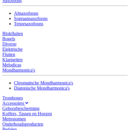
Saxofoons
Altsaxofoons
Sopraansaxofoons
Tenorsaxofoons
Blokfluiten
Bugels
Diverse
Elektrische
Fluiten
Klarinetten
Melodicas
Mondharmonica's
Chromatische Mondharmonica's
Diatonische Mondharmonica's
Trombones
Accessoires
Gehoorbescherming
Koffers, Tassen en Hoezen
Metronomen
Onderhoudsproducten
Pedalen