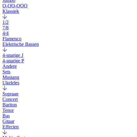
Jumbo
O-OO-OOO
Klassiek
1/2
7/8
4/4
Flamenco
Elektrische Bassen
4-snarige J
4-snarige P
Andere
Sets
Mustang
Ukeleles
Sopraan
Concert
Bariton
Tenor
Bas
Gitaar
Effecten