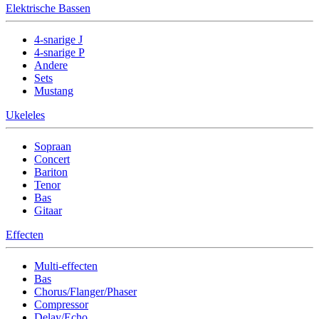
Elektrische Bassen
4-snarige J
4-snarige P
Andere
Sets
Mustang
Ukeleles
Sopraan
Concert
Bariton
Tenor
Bas
Gitaar
Effecten
Multi-effecten
Bas
Chorus/Flanger/Phaser
Compressor
Delay/Echo