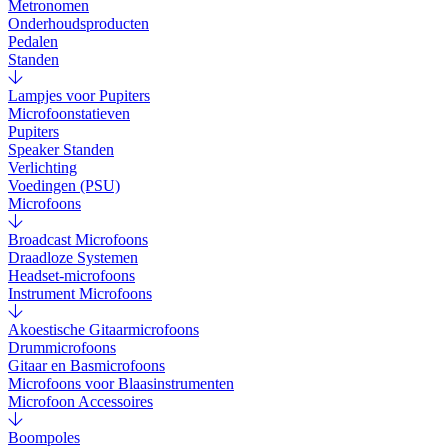
Metronomen
Onderhoudsproducten
Pedalen
Standen
Lampjes voor Pupiters
Microfoonstatieven
Pupiters
Speaker Standen
Verlichting
Voedingen (PSU)
Microfoons
Broadcast Microfoons
Draadloze Systemen
Headset-microfoons
Instrument Microfoons
Akoestische Gitaarmicrofoons
Drummicrofoons
Gitaar en Basmicrofoons
Microfoons voor Blaasinstrumenten
Microfoon Accessoires
Boompoles