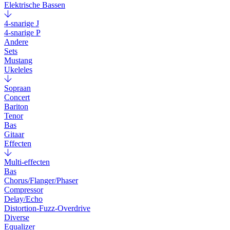
Elektrische Bassen
4-snarige J
4-snarige P
Andere
Sets
Mustang
Ukeleles
Sopraan
Concert
Bariton
Tenor
Bas
Gitaar
Effecten
Multi-effecten
Bas
Chorus/Flanger/Phaser
Compressor
Delay/Echo
Distortion-Fuzz-Overdrive
Diverse
Equalizer