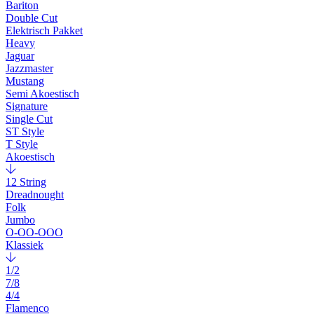
Bariton
Double Cut
Elektrisch Pakket
Heavy
Jaguar
Jazzmaster
Mustang
Semi Akoestisch
Signature
Single Cut
ST Style
T Style
Akoestisch
12 String
Dreadnought
Folk
Jumbo
O-OO-OOO
Klassiek
1/2
7/8
4/4
Flamenco