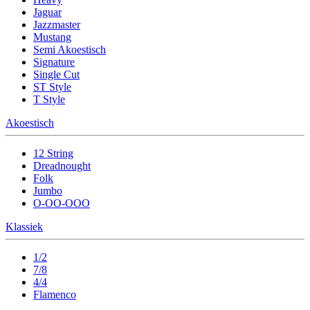
Jaguar
Jazzmaster
Mustang
Semi Akoestisch
Signature
Single Cut
ST Style
T Style
Akoestisch
12 String
Dreadnought
Folk
Jumbo
O-OO-OOO
Klassiek
1/2
7/8
4/4
Flamenco