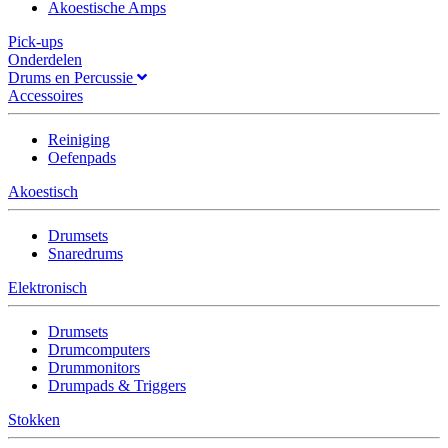
Akoestische Amps
Pick-ups
Onderdelen
Drums en Percussie
Accessoires
Reiniging
Oefenpads
Akoestisch
Drumsets
Snaredrums
Elektronisch
Drumsets
Drumcomputers
Drummonitors
Drumpads & Triggers
Stokken