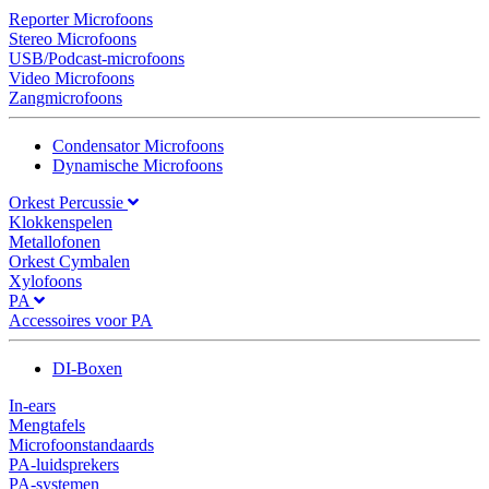
Reporter Microfoons
Stereo Microfoons
USB/Podcast-microfoons
Video Microfoons
Zangmicrofoons
Condensator Microfoons
Dynamische Microfoons
Orkest Percussie
Klokkenspelen
Metallofonen
Orkest Cymbalen
Xylofoons
PA
Accessoires voor PA
DI-Boxen
In-ears
Mengtafels
Microfoonstandaards
PA-luidsprekers
PA-systemen