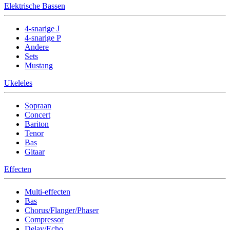
Elektrische Bassen
4-snarige J
4-snarige P
Andere
Sets
Mustang
Ukeleles
Sopraan
Concert
Bariton
Tenor
Bas
Gitaar
Effecten
Multi-effecten
Bas
Chorus/Flanger/Phaser
Compressor
Delay/Echo