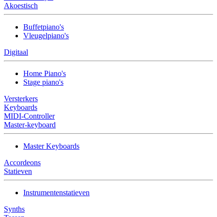
Akoestisch
Buffetpiano's
Vleugelpiano's
Digitaal
Home Piano's
Stage piano's
Versterkers
Keyboards
MIDI-Controller
Master-keyboard
Master Keyboards
Accordeons
Statieven
Instrumentenstatieven
Synths