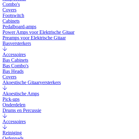
Combo's
Covers
Footswitch
Cabinets
Pedalboard-amps
Power Amps voor Elektrische Gitaar
Preamps voor Elektrische Gitaar
Basversterkers
Accessoires
Bas Cabinets
Bas Combo's
Bas Heads
Covers
Akoestische Gitaarversterkers
Akoestische Amps
Pick-ups
Onderdelen
Drums en Percussie
Accessoires
Reiniging
Oefenpads