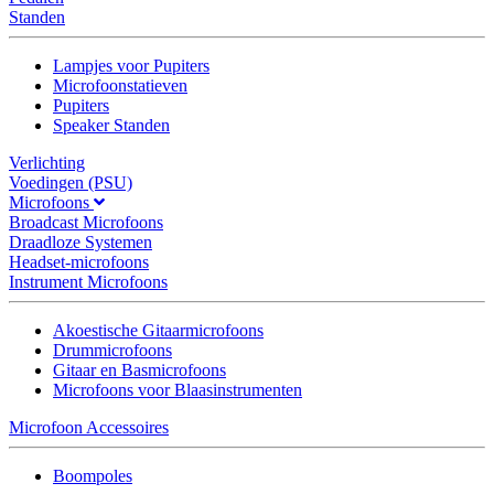
Standen
Lampjes voor Pupiters
Microfoonstatieven
Pupiters
Speaker Standen
Verlichting
Voedingen (PSU)
Microfoons
Broadcast Microfoons
Draadloze Systemen
Headset-microfoons
Instrument Microfoons
Akoestische Gitaarmicrofoons
Drummicrofoons
Gitaar en Basmicrofoons
Microfoons voor Blaasinstrumenten
Microfoon Accessoires
Boompoles