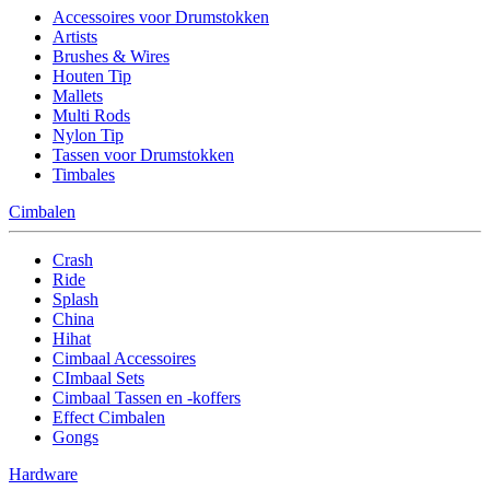
Accessoires voor Drumstokken
Artists
Brushes & Wires
Houten Tip
Mallets
Multi Rods
Nylon Tip
Tassen voor Drumstokken
Timbales
Cimbalen
Crash
Ride
Splash
China
Hihat
Cimbaal Accessoires
CImbaal Sets
Cimbaal Tassen en -koffers
Effect Cimbalen
Gongs
Hardware