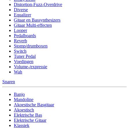
Distortion-Fuzz-Overdrive
Diverse
Equalizer
Gitaar en Bassynthesizers
Gitaar Multi-effecten
Looper
Pedalboards
Reverb
Stomp/drumboxen
Switch
Tuner Pedal
Voedingen
Volume-/expressie
Wah
Snaren
Banjo
Mandoline
Akoestische Basgitaar
Akoestisch
Elektrische Bas
Elektrische Gitaar
Klassiek