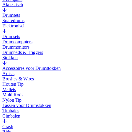
Akoestisch
Drumsets
Snaredrums
Elektronisch
Drumsets
Drumcomputers
Drummonitors
Drumpads & Triggers
Stokken
Accessoires voor Drumstokken
Artists
Brushes & Wires
Houten Tip
Mallets
Multi Rods
Nylon Tip
Tassen voor Drumstokken
Timbales
Cimbalen
Crash
Ride