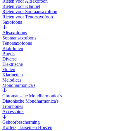
Rieten voor Altsaxofoon
Rieten voor Klarinet
Rieten voor Sopraansaxofoon
Rieten voor Tenorsaxofoon
Saxofoons
Altsaxofoons
Sopraansaxofoons
Tenorsaxofoons
Blokfluiten
Bugels
Diverse
Elektrische
Fluiten
Klarinetten
Melodicas
Mondharmonica's
Chromatische Mondharmonica's
Diatonische Mondharmonica's
Trombones
Accessoires
Gehoorbescherming
Koffers, Tassen en Hoezen