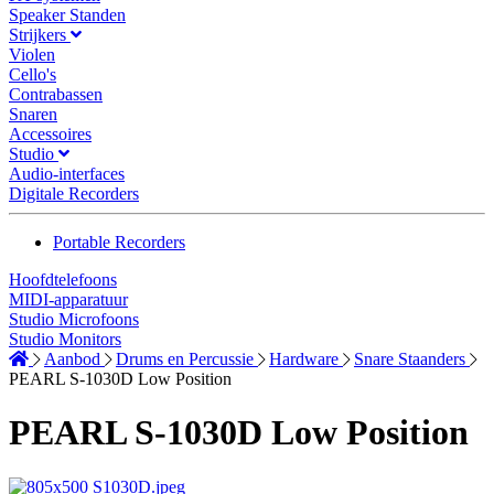
Speaker Standen
Strijkers
Violen
Cello's
Contrabassen
Snaren
Accessoires
Studio
Audio-interfaces
Digitale Recorders
Portable Recorders
Hoofdtelefoons
MIDI-apparatuur
Studio Microfoons
Studio Monitors
Aanbod
Drums en Percussie
Hardware
Snare Staanders
PEARL S-1030D Low Position
PEARL S-1030D Low Position