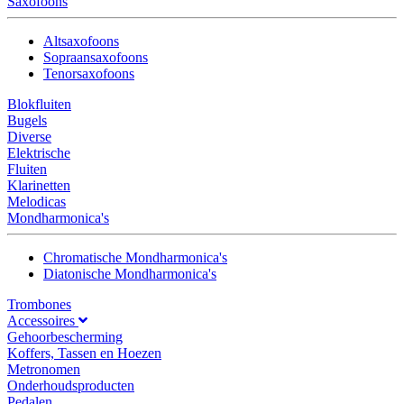
Saxofoons
Altsaxofoons
Sopraansaxofoons
Tenorsaxofoons
Blokfluiten
Bugels
Diverse
Elektrische
Fluiten
Klarinetten
Melodicas
Mondharmonica's
Chromatische Mondharmonica's
Diatonische Mondharmonica's
Trombones
Accessoires
Gehoorbescherming
Koffers, Tassen en Hoezen
Metronomen
Onderhoudsproducten
Pedalen