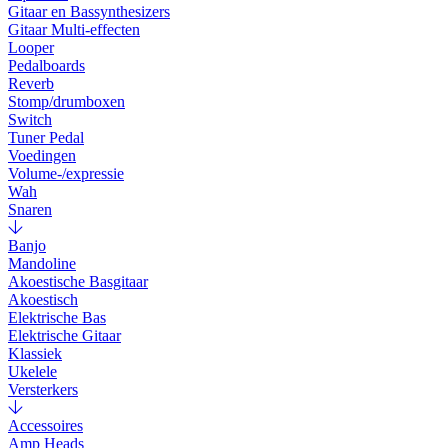
Gitaar en Bassynthesizers
Gitaar Multi-effecten
Looper
Pedalboards
Reverb
Stomp/drumboxen
Switch
Tuner Pedal
Voedingen
Volume-/expressie
Wah
Snaren
Banjo
Mandoline
Akoestische Basgitaar
Akoestisch
Elektrische Bas
Elektrische Gitaar
Klassiek
Ukelele
Versterkers
Accessoires
Amp Heads