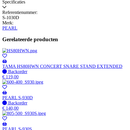
Specificaties
Referentienummer:
S-1030D
Merk:
PEARL
Gerelateerde producten
TAMA HS80HWN CONCERT SNARE STAND EXTENDED
Niet
Backorder
op
€
119,00
voorraad
-
Wordt
verzonden
PEARL S-930D
wanneer
Niet
Backorder
beschikbaar
op
€
140,00
voorraad
-
Wordt
verzonden
PEARL S-930S