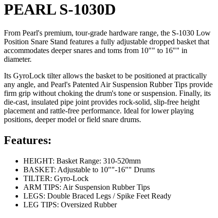
PEARL S-1030D
From Pearl's premium, tour-grade hardware range, the S-1030 Low
Position Snare Stand features a fully adjustable dropped basket that
accommodates deeper snares and toms from 10"" to 16"" in
diameter.
Its GyroLock tilter allows the basket to be positioned at practically
any angle, and Pearl's Patented Air Suspension Rubber Tips provide
firm grip without choking the drum's tone or suspension. Finally, its
die-cast, insulated pipe joint provides rock-solid, slip-free height
placement and rattle-free performance. Ideal for lower playing
positions, deeper model or field snare drums.
Features:
HEIGHT: Basket Range: 310-520mm
BASKET: Adjustable to 10""-16"" Drums
TILTER: Gyro-Lock
ARM TIPS: Air Suspension Rubber Tips
LEGS: Double Braced Legs / Spike Feet Ready
LEG TIPS: Oversized Rubber