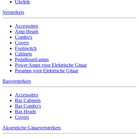
Ukelele
Versterkers
Accessoires
Amp Heads
Combo's
Covers
Footswitch
Cabinets
Pedalboard-amps
Power Amps voor Elektrische Gitaar
Preamps voor Elektrische Gitaar
Basversterkers
Accessoires
Bas Cabinets
Bas Combo's
Bas Heads
Covers
Akoestische Gitaarversterkers