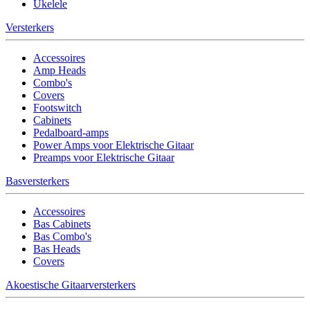
Ukelele
Versterkers
Accessoires
Amp Heads
Combo's
Covers
Footswitch
Cabinets
Pedalboard-amps
Power Amps voor Elektrische Gitaar
Preamps voor Elektrische Gitaar
Basversterkers
Accessoires
Bas Cabinets
Bas Combo's
Bas Heads
Covers
Akoestische Gitaarversterkers