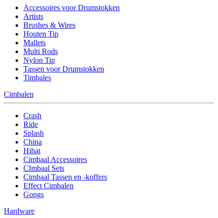
Accessoires voor Drumstokken
Artists
Brushes & Wires
Houten Tip
Mallets
Multi Rods
Nylon Tip
Tassen voor Drumstokken
Timbales
Cimbalen
Crash
Ride
Splash
China
Hihat
Cimbaal Accessoires
CImbaal Sets
Cimbaal Tassen en -koffers
Effect Cimbalen
Gongs
Hardware