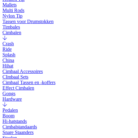
Mallets
Multi Rods
Nylon Tip
Tassen voor Drumstokken
Timbales
Cimbalen
Crash
Ride
Splash
China
Hihat
Cimbaal Accessoires
CImbaal Sets
Cimbaal Tassen en -koffers
Effect Cimbalen
Gongs
Hardware
Pedalen
Boom
Hi-hatstands
Cimbalstandaards
Snare Staanders
Stoelen