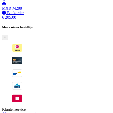
Wordt
verzonden
MXR M288
wanneer
Niet
Backorder
beschikbaar
op
€
205,00
voorraad
-
Maak nieuw bestellijst
Wordt
verzonden
×
wanneer
beschikbaar
Klantenservice