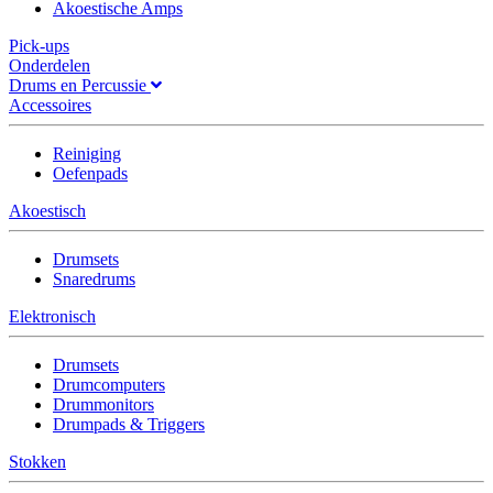
Akoestische Amps
Pick-ups
Onderdelen
Drums en Percussie
Accessoires
Reiniging
Oefenpads
Akoestisch
Drumsets
Snaredrums
Elektronisch
Drumsets
Drumcomputers
Drummonitors
Drumpads & Triggers
Stokken