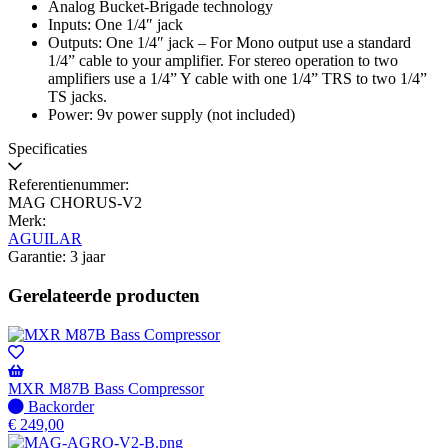
Analog Bucket-Brigade technology
Inputs: One 1/4″ jack
Outputs: One 1/4″ jack – For Mono output use a standard
1/4” cable to your amplifier. For stereo operation to two
amplifiers use a 1/4” Y cable with one 1/4” TRS to two 1/4”
TS jacks.
Power: 9v power supply (not included)
Specificaties
Referentienummer:
MAG CHORUS-V2
Merk:
AGUILAR
Garantie: 3 jaar
Gerelateerde producten
MXR M87B Bass Compressor
Niet
Backorder
op
€
249,00
voorraad