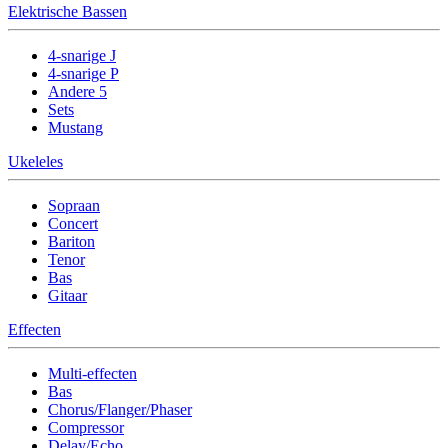
Elektrische Bassen
4-snarige J
4-snarige P
Andere 5
Sets
Mustang
Ukeleles
Sopraan
Concert
Bariton
Tenor
Bas
Gitaar
Effecten
Multi-effecten
Bas
Chorus/Flanger/Phaser
Compressor
Delay/Echo