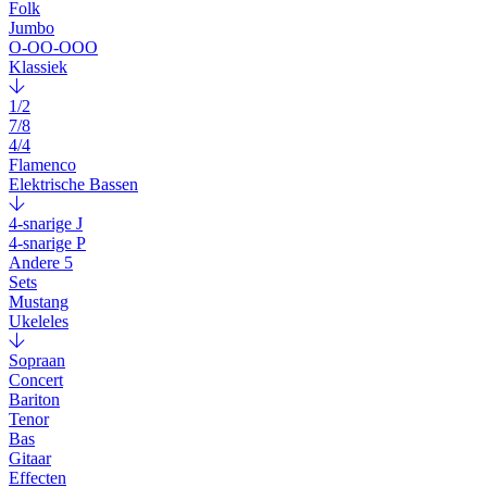
Folk
Jumbo
O-OO-OOO
Klassiek
1/2
7/8
4/4
Flamenco
Elektrische Bassen
4-snarige J
4-snarige P
Andere 5
Sets
Mustang
Ukeleles
Sopraan
Concert
Bariton
Tenor
Bas
Gitaar
Effecten