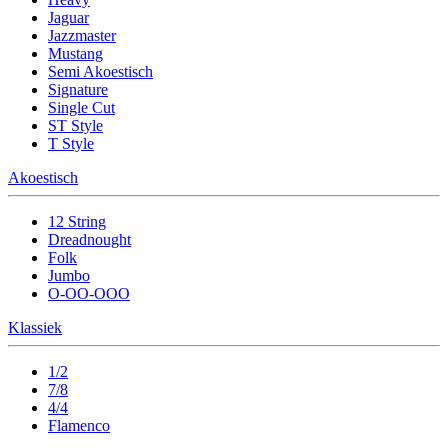
Jaguar
Jazzmaster
Mustang
Semi Akoestisch
Signature
Single Cut
ST Style
T Style
Akoestisch
12 String
Dreadnought
Folk
Jumbo
O-OO-OOO
Klassiek
1/2
7/8
4/4
Flamenco