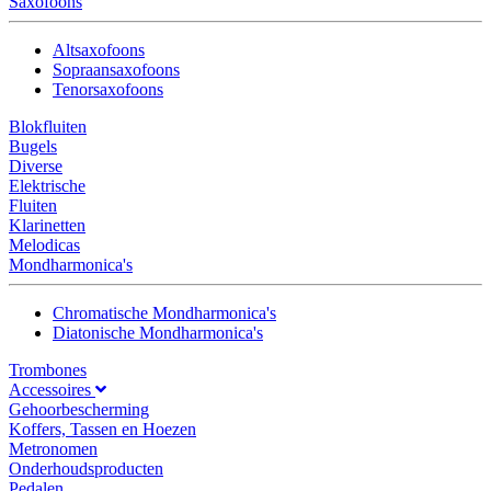
Saxofoons
Altsaxofoons
Sopraansaxofoons
Tenorsaxofoons
Blokfluiten
Bugels
Diverse
Elektrische
Fluiten
Klarinetten
Melodicas
Mondharmonica's
Chromatische Mondharmonica's
Diatonische Mondharmonica's
Trombones
Accessoires
Gehoorbescherming
Koffers, Tassen en Hoezen
Metronomen
Onderhoudsproducten
Pedalen