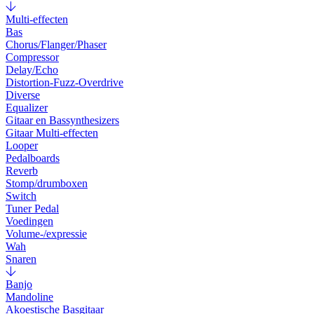
Multi-effecten
Bas
Chorus/Flanger/Phaser
Compressor
Delay/Echo
Distortion-Fuzz-Overdrive
Diverse
Equalizer
Gitaar en Bassynthesizers
Gitaar Multi-effecten
Looper
Pedalboards
Reverb
Stomp/drumboxen
Switch
Tuner Pedal
Voedingen
Volume-/expressie
Wah
Snaren
Banjo
Mandoline
Akoestische Basgitaar