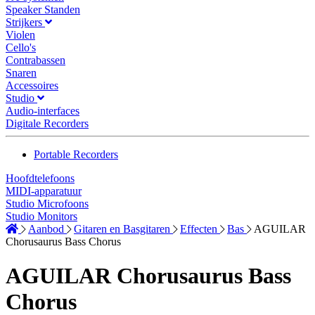
Speaker Standen
Strijkers
Violen
Cello's
Contrabassen
Snaren
Accessoires
Studio
Audio-interfaces
Digitale Recorders
Portable Recorders
Hoofdtelefoons
MIDI-apparatuur
Studio Microfoons
Studio Monitors
Aanbod
Gitaren en Basgitaren
Effecten
Bas
AGUILAR
Chorusaurus Bass Chorus
AGUILAR Chorusaurus Bass
Chorus