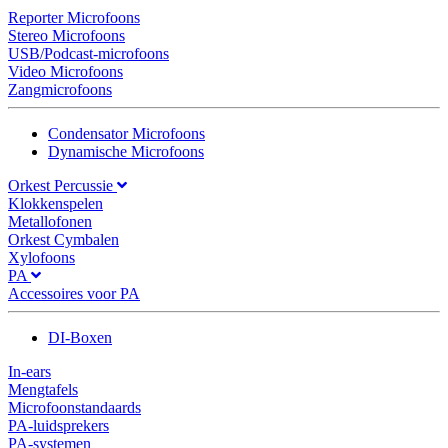
Reporter Microfoons
Stereo Microfoons
USB/Podcast-microfoons
Video Microfoons
Zangmicrofoons
Condensator Microfoons
Dynamische Microfoons
Orkest Percussie
Klokkenspelen
Metallofonen
Orkest Cymbalen
Xylofoons
PA
Accessoires voor PA
DI-Boxen
In-ears
Mengtafels
Microfoonstandaards
PA-luidsprekers
PA-systemen