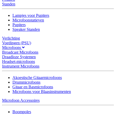
Standen
Lampjes voor Pupiters
Microfoonstatieven
Pupiters
Speaker Standen
Verlichting
Voedingen (PSU)
Microfoons
Broadcast Microfoons
Draadloze Systemen
Headset-microfoons
Instrument Microfoons
Akoestische Gitaarmicrofoons
Drummicrofoons
Gitaar en Basmicrofoons
Microfoons voor Blaasinstrumenten
Microfoon Accessoires
Boompoles