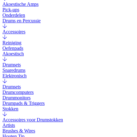
Akoestische Amps
Pick-ups
Onderdelen
Drums en Percussie
Accessoires
Reiniging
Oefenpads
Akoestisch
Drumsets
Snaredrums
Elektronisch
Drumsets
Drumcomputers
Drummonitors
Drumpads & Triggers
Stokken
Accessoires voor Drumstokken
Artists
Brushes & Wires
Houten Tip