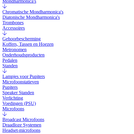
Mondharmonica's
Chromatische Mondharmonica's
Diatonische Mondharmonica's
Trombones
Accessoires
Gehoorbescherming
Koffers, Tassen en Hoezen
Metronomen
Onderhoudsproducten
Pedalen
Standen
Lampjes voor Pupiters
Microfoonstatieven
Pupiters
Speaker Standen
Verlichting
Voedingen (PSU)
Microfoons
Broadcast Microfoons
Draadloze Systemen
Headset-microfoons