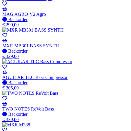
-
Wordt
verzonden
MAG AGRO-V2 Agro
wanneer
Niet
Backorder
beschikbaar
op
€
290,00
voorraad
-
Wordt
verzonden
MXR MB301 BASS SYNTH
wanneer
Niet
Backorder
beschikbaar
op
€
329,00
voorraad
-
Wordt
verzonden
AGUILAR TLC Bass Compressor
wanneer
Niet
Backorder
beschikbaar
op
€
305,00
voorraad
-
Wordt
verzonden
TWO NOTES ReVolt Bass
wanneer
Niet
Backorder
beschikbaar
op
€
339,00
voorraad
-