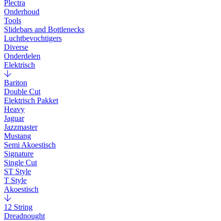
Plectra
Onderhoud
Tools
Slidebars and Bottlenecks
Luchtbevochtigers
Diverse
Onderdelen
Elektrisch
Bariton
Double Cut
Elektrisch Pakket
Heavy
Jaguar
Jazzmaster
Mustang
Semi Akoestisch
Signature
Single Cut
ST Style
T Style
Akoestisch
12 String
Dreadnought