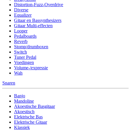
Distortion-Fuzz-Overdrive
Diverse
Equalizer
Gitaar en Bassynthesizers
Gitaar Multi-effecten
Looper
Pedalboards
Reverb
Stomp/drumboxen
Switch
Tuner Pedal
Voedingen
Volume-/expressie
Wah
Snaren
Banjo
Mandoline
Akoestische Basgitaar
Akoestisch
Elektrische Bas
Elektrische Gitaar
Klassiek