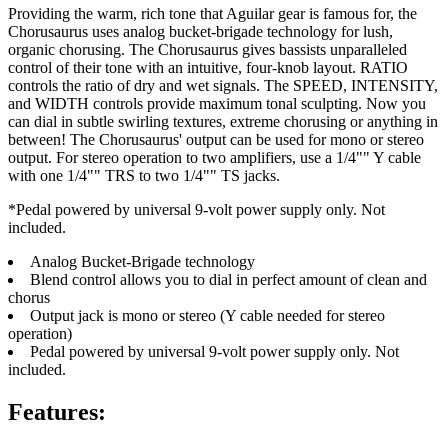
Providing the warm, rich tone that Aguilar gear is famous for, the
Chorusaurus uses analog bucket-brigade technology for lush,
organic chorusing. The Chorusaurus gives bassists unparalleled
control of their tone with an intuitive, four-knob layout. RATIO
controls the ratio of dry and wet signals. The SPEED, INTENSITY,
and WIDTH controls provide maximum tonal sculpting. Now you
can dial in subtle swirling textures, extreme chorusing or anything in
between! The Chorusaurus' output can be used for mono or stereo
output. For stereo operation to two amplifiers, use a 1/4"" Y cable
with one 1/4"" TRS to two 1/4"" TS jacks.
*Pedal powered by universal 9-volt power supply only. Not
included.
Analog Bucket-Brigade technology
Blend control allows you to dial in perfect amount of clean and
chorus
Output jack is mono or stereo (Y cable needed for stereo
operation)
Pedal powered by universal 9-volt power supply only. Not
included.
Features: