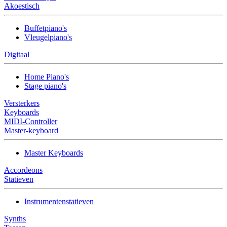
Akoestisch
Buffetpiano's
Vleugelpiano's
Digitaal
Home Piano's
Stage piano's
Versterkers
Keyboards
MIDI-Controller
Master-keyboard
Master Keyboards
Accordeons
Statieven
Instrumentenstatieven
Synths