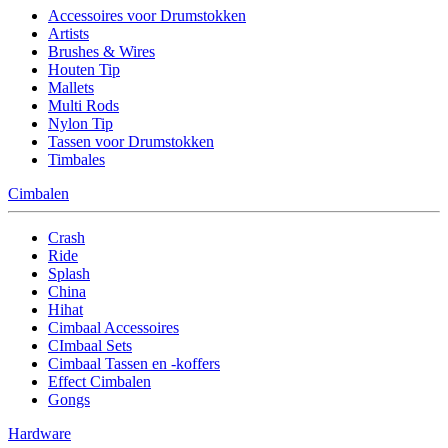
Accessoires voor Drumstokken
Artists
Brushes & Wires
Houten Tip
Mallets
Multi Rods
Nylon Tip
Tassen voor Drumstokken
Timbales
Cimbalen
Crash
Ride
Splash
China
Hihat
Cimbaal Accessoires
CImbaal Sets
Cimbaal Tassen en -koffers
Effect Cimbalen
Gongs
Hardware