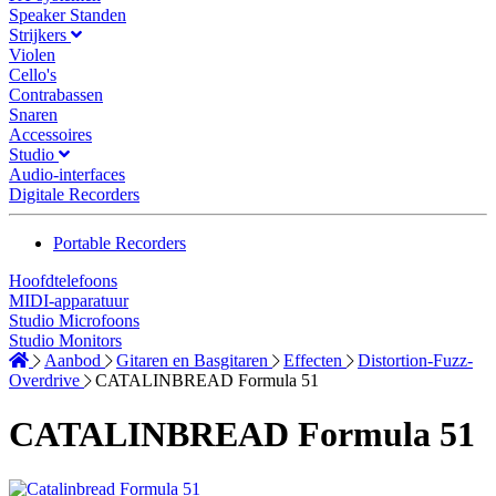
Speaker Standen
Strijkers
Violen
Cello's
Contrabassen
Snaren
Accessoires
Studio
Audio-interfaces
Digitale Recorders
Portable Recorders
Hoofdtelefoons
MIDI-apparatuur
Studio Microfoons
Studio Monitors
Aanbod
Gitaren en Basgitaren
Effecten
Distortion-Fuzz-
Overdrive
CATALINBREAD Formula 51
CATALINBREAD Formula 51