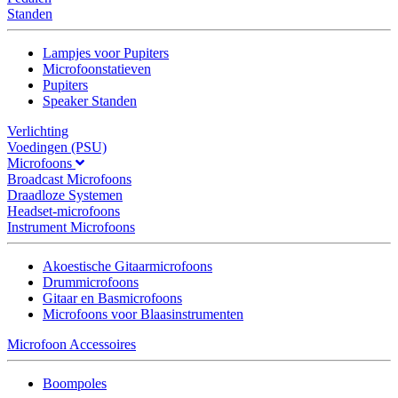
Standen
Lampjes voor Pupiters
Microfoonstatieven
Pupiters
Speaker Standen
Verlichting
Voedingen (PSU)
Microfoons
Broadcast Microfoons
Draadloze Systemen
Headset-microfoons
Instrument Microfoons
Akoestische Gitaarmicrofoons
Drummicrofoons
Gitaar en Basmicrofoons
Microfoons voor Blaasinstrumenten
Microfoon Accessoires
Boompoles