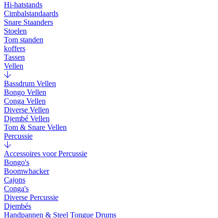
Hi-hatstands
Cimbalstandaards
Snare Staanders
Stoelen
Tom standen
koffers
Tassen
Vellen
Bassdrum Vellen
Bongo Vellen
Conga Vellen
Diverse Vellen
Djembé Vellen
Tom & Snare Vellen
Percussie
Accessoires voor Percussie
Bongo's
Boomwhacker
Cajons
Conga's
Diverse Percussie
Djembés
Handpannen & Steel Tongue Drums