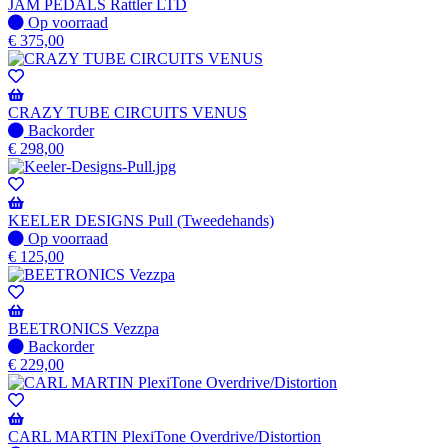
JAM PEDALS Rattler LTD
Op
Op voorraad
voorraad
€
375,00
CRAZY TUBE CIRCUITS VENUS
Niet
Backorder
op
€
298,00
voorraad
-
Wordt
verzonden
KEELER DESIGNS Pull (Tweedehands)
wanneer
Op
Op voorraad
beschikbaar
voorraad
€
125,00
BEETRONICS Vezzpa
Niet
Backorder
op
€
229,00
voorraad
-
Wordt
verzonden
CARL MARTIN PlexiTone Overdrive/Distortion