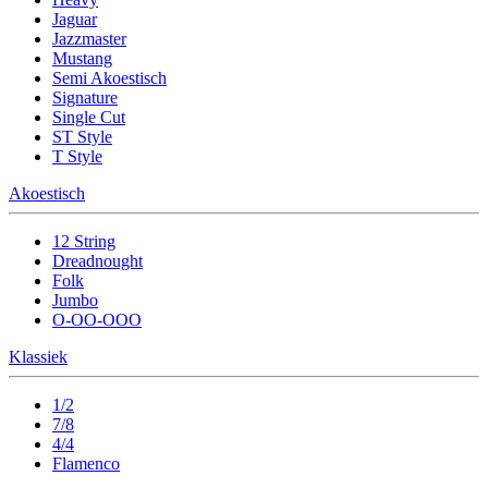
Jaguar
Jazzmaster
Mustang
Semi Akoestisch
Signature
Single Cut
ST Style
T Style
Akoestisch
12 String
Dreadnought
Folk
Jumbo
O-OO-OOO
Klassiek
1/2
7/8
4/4
Flamenco