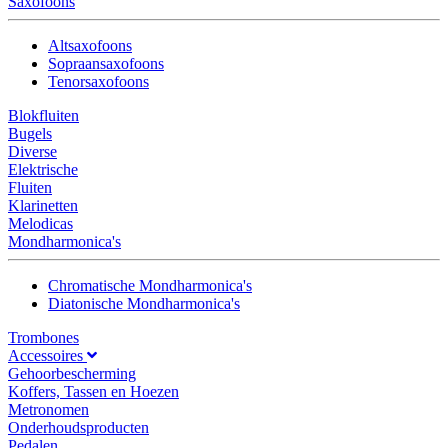
Saxofoons
Altsaxofoons
Sopraansaxofoons
Tenorsaxofoons
Blokfluiten
Bugels
Diverse
Elektrische
Fluiten
Klarinetten
Melodicas
Mondharmonica's
Chromatische Mondharmonica's
Diatonische Mondharmonica's
Trombones
Accessoires
Gehoorbescherming
Koffers, Tassen en Hoezen
Metronomen
Onderhoudsproducten
Pedalen