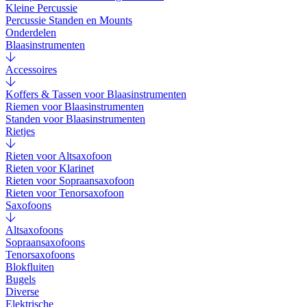
Kleine Percussie
Percussie Standen en Mounts
Onderdelen
Blaasinstrumenten
Accessoires
Koffers & Tassen voor Blaasinstrumenten
Riemen voor Blaasinstrumenten
Standen voor Blaasinstrumenten
Rietjes
Rieten voor Altsaxofoon
Rieten voor Klarinet
Rieten voor Sopraansaxofoon
Rieten voor Tenorsaxofoon
Saxofoons
Altsaxofoons
Sopraansaxofoons
Tenorsaxofoons
Blokfluiten
Bugels
Diverse
Elektrische