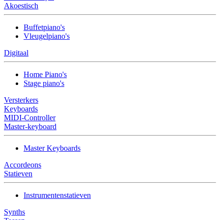
Akoestisch
Buffetpiano's
Vleugelpiano's
Digitaal
Home Piano's
Stage piano's
Versterkers
Keyboards
MIDI-Controller
Master-keyboard
Master Keyboards
Accordeons
Statieven
Instrumentenstatieven
Synths