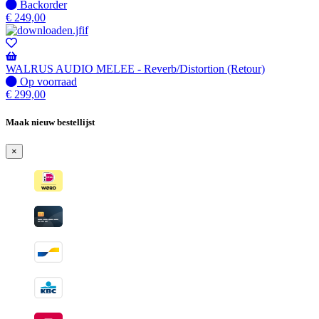
wanneer
Niet
Backorder
beschikbaar
op
€
249,00
voorraad
-
Wordt
verzonden
WALRUS AUDIO MELEE - Reverb/Distortion (Retour)
wanneer
Op
Op voorraad
beschikbaar
voorraad
€
299,00
Maak nieuw bestellijst
×