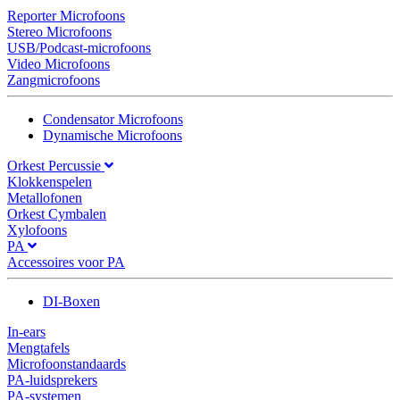
Reporter Microfoons
Stereo Microfoons
USB/Podcast-microfoons
Video Microfoons
Zangmicrofoons
Condensator Microfoons
Dynamische Microfoons
Orkest Percussie
Klokkenspelen
Metallofonen
Orkest Cymbalen
Xylofoons
PA
Accessoires voor PA
DI-Boxen
In-ears
Mengtafels
Microfoonstandaards
PA-luidsprekers
PA-systemen