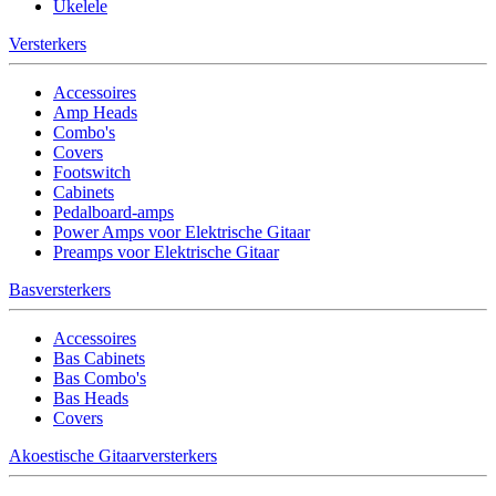
Ukelele
Versterkers
Accessoires
Amp Heads
Combo's
Covers
Footswitch
Cabinets
Pedalboard-amps
Power Amps voor Elektrische Gitaar
Preamps voor Elektrische Gitaar
Basversterkers
Accessoires
Bas Cabinets
Bas Combo's
Bas Heads
Covers
Akoestische Gitaarversterkers