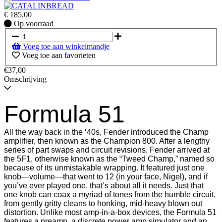
€
185,00
Op
Op voorraad
voorraad
Voeg toe aan winkelmandje
Voeg toe aan favorieten
€37,00
Omschrijving
Formula 51
All the way back in the ‘40s, Fender introduced the Champ
amplifier, then known as the Champion 800. After a lengthy
series of part swaps and circuit revisions, Fender arrived at
the 5F1, otherwise known as the “Tweed Champ,” named so
because of its unmistakable wrapping. It featured just one
knob—volume—that went to 12 (in your face, Nigel), and if
you’ve ever played one, that’s about all it needs. Just that
one knob can coax a myriad of tones from the humble circuit,
from gently gritty cleans to honking, mid-heavy blown out
distortion. Unlike most amp-in-a-box devices, the Formula 51
features a preamp, a discrete power amp simulator and an