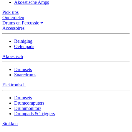
Akoestische Amps
Pick-ups
Onderdelen
Drums en Percussie
Accessoires
Reiniging
Oefenpads
Akoestisch
Drumsets
Snaredrums
Elektronisch
Drumsets
Drumcomputers
Drummonitors
Drumpads & Triggers
Stokken