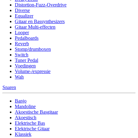
Distortion-Fuzz-Overdrive
Diverse
Equalizer
Gitaar en Bassynthesizers
Gitaar Multi-effecten
Looper
Pedalboards
Reverb
Stomp/drumboxen
Switch
Tuner Pedal
Voedingen
Volume-/expressie
Wah
Snaren
Banjo
Mandoline
Akoestische Basgitaar
Akoestisch
Elektrische Bas
Elektrische Gitaar
Klassiek