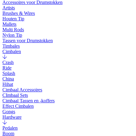
Accessoires voor Drumstokken
Artists
Brushes & Wires
Houten Tip
Mallets
Multi Rods
Nylon Tip
Tassen voor Drumstokken
Timbales
Cimbalen
Crash
Ride
Splash
China
Hihat
Cimbaal Accessoires
CImbaal Sets
Cimbaal Tassen en -koffers
Effect Cimbalen
Gongs
Hardware
Pedalen
Boom