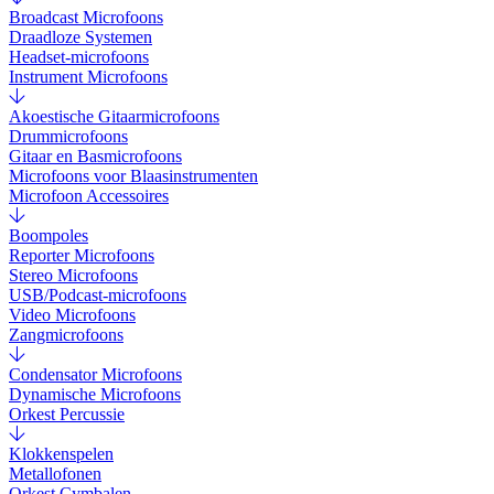
Broadcast Microfoons
Draadloze Systemen
Headset-microfoons
Instrument Microfoons
Akoestische Gitaarmicrofoons
Drummicrofoons
Gitaar en Basmicrofoons
Microfoons voor Blaasinstrumenten
Microfoon Accessoires
Boompoles
Reporter Microfoons
Stereo Microfoons
USB/Podcast-microfoons
Video Microfoons
Zangmicrofoons
Condensator Microfoons
Dynamische Microfoons
Orkest Percussie
Klokkenspelen
Metallofonen
Orkest Cymbalen