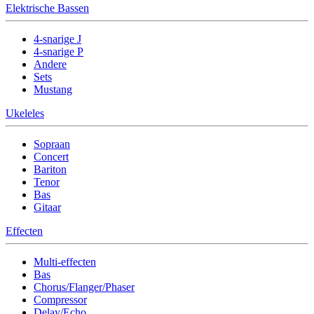
Elektrische Bassen
4-snarige J
4-snarige P
Andere
Sets
Mustang
Ukeleles
Sopraan
Concert
Bariton
Tenor
Bas
Gitaar
Effecten
Multi-effecten
Bas
Chorus/Flanger/Phaser
Compressor
Delay/Echo