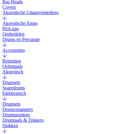
Bas Heads
Covers
Akoestische Gitaarversterkers
Akoestische Amps
Pick-ups
Onderdelen
Drums en Percussie
Accessoires
Reiniging
Oefenpads
Akoestisch
Drumsets
Snaredrums
Elektronisch
Drumsets
Drumcomputers
Drummonitors
Drumpads & Triggers
Stokken