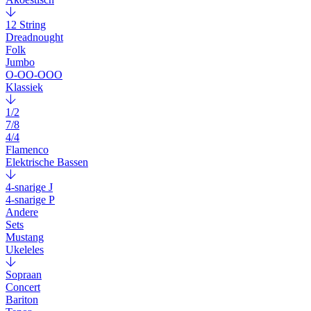
12 String
Dreadnought
Folk
Jumbo
O-OO-OOO
Klassiek
1/2
7/8
4/4
Flamenco
Elektrische Bassen
4-snarige J
4-snarige P
Andere
Sets
Mustang
Ukeleles
Sopraan
Concert
Bariton