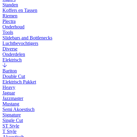
Standen
Koffers en Tassen
Riemen
Plectra
Onderhoud
Tools
Slidebars and Bottlenecks
Luchtbevochtigers
Diverse
Onderdelen
Elektrisch
Bariton
Double Cut
Elektrisch Pakket
Heavy
Jaguar
Jazzmaster
Mustang
Semi Akoestisch
Signature
Single Cut
ST Style
T Style
Akoestisch