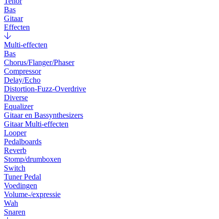
Tenor
Bas
Gitaar
Effecten
Multi-effecten
Bas
Chorus/Flanger/Phaser
Compressor
Delay/Echo
Distortion-Fuzz-Overdrive
Diverse
Equalizer
Gitaar en Bassynthesizers
Gitaar Multi-effecten
Looper
Pedalboards
Reverb
Stomp/drumboxen
Switch
Tuner Pedal
Voedingen
Volume-/expressie
Wah
Snaren