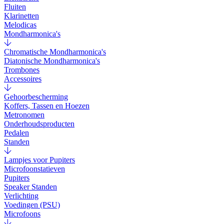
Fluiten
Klarinetten
Melodicas
Mondharmonica's
Chromatische Mondharmonica's
Diatonische Mondharmonica's
Trombones
Accessoires
Gehoorbescherming
Koffers, Tassen en Hoezen
Metronomen
Onderhoudsproducten
Pedalen
Standen
Lampjes voor Pupiters
Microfoonstatieven
Pupiters
Speaker Standen
Verlichting
Voedingen (PSU)
Microfoons