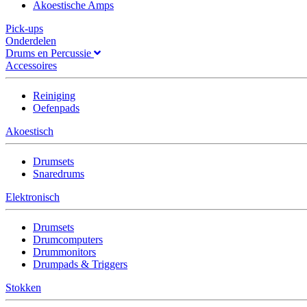
Akoestische Amps
Pick-ups
Onderdelen
Drums en Percussie
Accessoires
Reiniging
Oefenpads
Akoestisch
Drumsets
Snaredrums
Elektronisch
Drumsets
Drumcomputers
Drummonitors
Drumpads & Triggers
Stokken