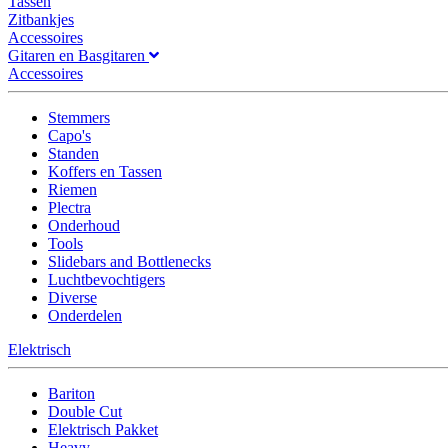
Tassen
Zitbankjes
Accessoires
Gitaren en Basgitaren
Accessoires
Stemmers
Capo's
Standen
Koffers en Tassen
Riemen
Plectra
Onderhoud
Tools
Slidebars and Bottlenecks
Luchtbevochtigers
Diverse
Onderdelen
Elektrisch
Bariton
Double Cut
Elektrisch Pakket
Heavy