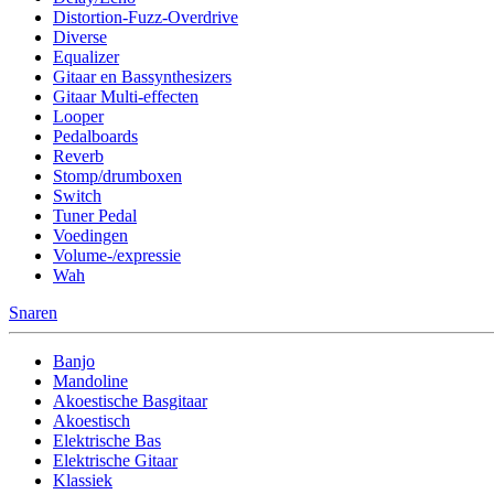
Distortion-Fuzz-Overdrive
Diverse
Equalizer
Gitaar en Bassynthesizers
Gitaar Multi-effecten
Looper
Pedalboards
Reverb
Stomp/drumboxen
Switch
Tuner Pedal
Voedingen
Volume-/expressie
Wah
Snaren
Banjo
Mandoline
Akoestische Basgitaar
Akoestisch
Elektrische Bas
Elektrische Gitaar
Klassiek