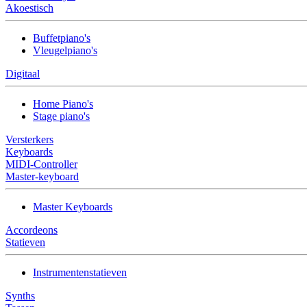
Akoestisch
Buffetpiano's
Vleugelpiano's
Digitaal
Home Piano's
Stage piano's
Versterkers
Keyboards
MIDI-Controller
Master-keyboard
Master Keyboards
Accordeons
Statieven
Instrumentenstatieven
Synths