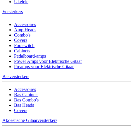
Ukelele
Versterkers
Accessoires
Amp Heads
Combo's
Covers
Footswitch
Cabinets
Pedalboard-amps
Power Amps voor Elektrische Gitaar
Preamps voor Elektrische Gitaar
Basversterkers
Accessoires
Bas Cabinets
Bas Combo's
Bas Heads
Covers
Akoestische Gitaarversterkers