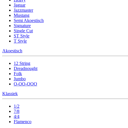
Jaguar
Jazzmaster
Mustang
Semi Akoestisch
Signature
Single Cut
ST Style
T Style
Akoestisch
12 String
Dreadnought
Folk
Jumbo
O-OO-OOO
Klassiek
1/2
7/8
4/4
Flamenco