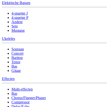
Elektrische Bassen
4-snarige J
4-snarige P
Andere
Sets
Mustang
Ukeleles
Sopraan
Concert
Bariton
Tenor
Bas
Gitaar
Effecten
Multi-effecten
Bas
Chorus/Flanger/Phaser
Compressor
Delay/Echo