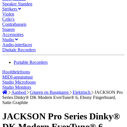
Speaker Standen
Strijkers
Violen
Cello's
Contrabassen
Snaren
Accessoires
Studio
Audio-interfaces
Digitale Recorders
Portable Recorders
Hoofdtelefoons
MIDI-apparatuur
Studio Microfoons
Studio Monitors
Aanbod
Gitaren en Basgitaren
Elektrisch
JACKSON Pro
Series Dinky® DK Modern EverTune® 6, Ebony Fingerboard,
Satin Graphite
JACKSON Pro Series Dinky®
DK Modern EverTune® 6,