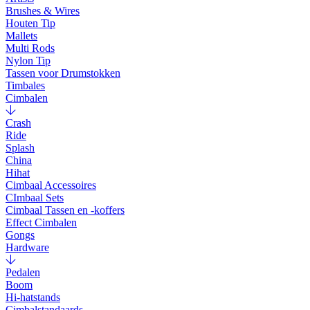
Brushes & Wires
Houten Tip
Mallets
Multi Rods
Nylon Tip
Tassen voor Drumstokken
Timbales
Cimbalen
Crash
Ride
Splash
China
Hihat
Cimbaal Accessoires
CImbaal Sets
Cimbaal Tassen en -koffers
Effect Cimbalen
Gongs
Hardware
Pedalen
Boom
Hi-hatstands
Cimbalstandaards