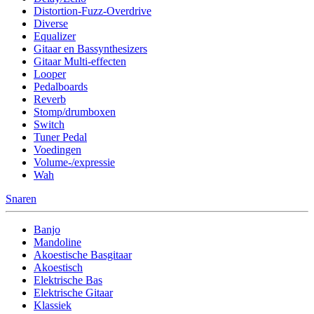
Distortion-Fuzz-Overdrive
Diverse
Equalizer
Gitaar en Bassynthesizers
Gitaar Multi-effecten
Looper
Pedalboards
Reverb
Stomp/drumboxen
Switch
Tuner Pedal
Voedingen
Volume-/expressie
Wah
Snaren
Banjo
Mandoline
Akoestische Basgitaar
Akoestisch
Elektrische Bas
Elektrische Gitaar
Klassiek