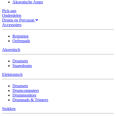
Akoestische Amps
Pick-ups
Onderdelen
Drums en Percussie
Accessoires
Reiniging
Oefenpads
Akoestisch
Drumsets
Snaredrums
Elektronisch
Drumsets
Drumcomputers
Drummonitors
Drumpads & Triggers
Stokken