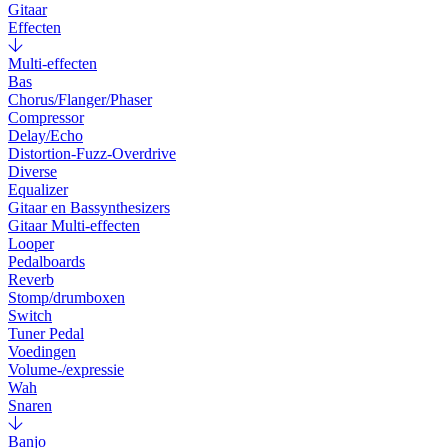
Gitaar
Effecten
Multi-effecten
Bas
Chorus/Flanger/Phaser
Compressor
Delay/Echo
Distortion-Fuzz-Overdrive
Diverse
Equalizer
Gitaar en Bassynthesizers
Gitaar Multi-effecten
Looper
Pedalboards
Reverb
Stomp/drumboxen
Switch
Tuner Pedal
Voedingen
Volume-/expressie
Wah
Snaren
Banjo