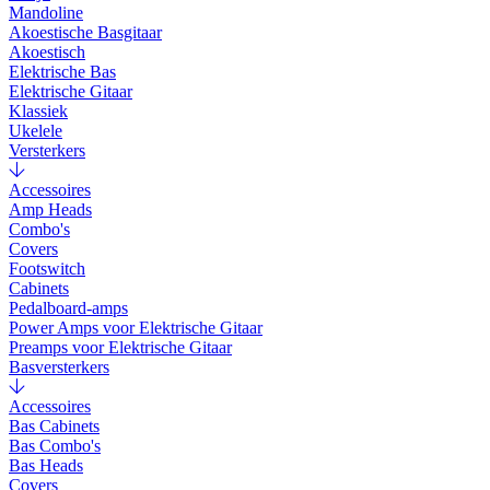
Mandoline
Akoestische Basgitaar
Akoestisch
Elektrische Bas
Elektrische Gitaar
Klassiek
Ukelele
Versterkers
Accessoires
Amp Heads
Combo's
Covers
Footswitch
Cabinets
Pedalboard-amps
Power Amps voor Elektrische Gitaar
Preamps voor Elektrische Gitaar
Basversterkers
Accessoires
Bas Cabinets
Bas Combo's
Bas Heads
Covers