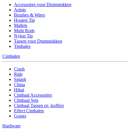
Accessoires voor Drumstokken
Artists
Brushes & Wires
Houten Tip
Mallets
Multi Rods
Nylon Tip
Tassen voor Drumstokken
Timbales
Cimbalen
Crash
Ride
Splash
China
Hihat
Cimbaal Accessoires
CImbaal Sets
Cimbaal Tassen en -koffers
Effect Cimbalen
Gongs
Hardware