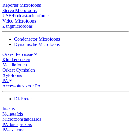
Reporter Microfoons
Stereo Microfoons
USB/Podcast-microfoons
Video Microfoons
Zangmicrofoons
Condensator Microfoons
Dynamische Microfoons
Orkest Percussie
Klokkenspelen
Metallofonen
Orkest Cymbalen
Xylofoons
PA
Accessoires voor PA
DI-Boxen
In-ears
Mengtafels
Microfoonstandaards
PA-luidsprekers
PA-systemen