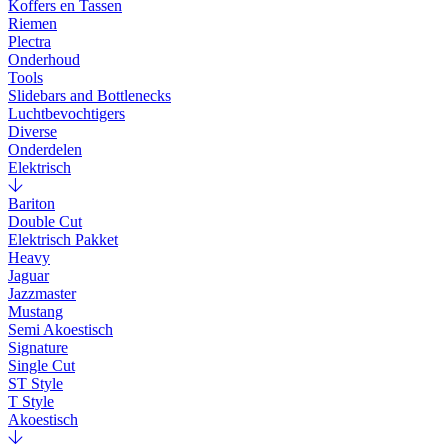
Koffers en Tassen
Riemen
Plectra
Onderhoud
Tools
Slidebars and Bottlenecks
Luchtbevochtigers
Diverse
Onderdelen
Elektrisch
Bariton
Double Cut
Elektrisch Pakket
Heavy
Jaguar
Jazzmaster
Mustang
Semi Akoestisch
Signature
Single Cut
ST Style
T Style
Akoestisch