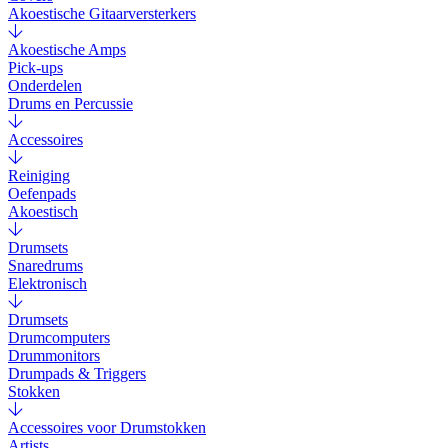
Akoestische Gitaarversterkers
Akoestische Amps
Pick-ups
Onderdelen
Drums en Percussie
Accessoires
Reiniging
Oefenpads
Akoestisch
Drumsets
Snaredrums
Elektronisch
Drumsets
Drumcomputers
Drummonitors
Drumpads & Triggers
Stokken
Accessoires voor Drumstokken
Artists