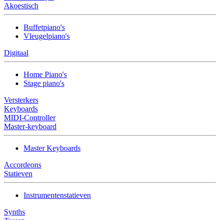
Akoestisch
Buffetpiano's
Vleugelpiano's
Digitaal
Home Piano's
Stage piano's
Versterkers
Keyboards
MIDI-Controller
Master-keyboard
Master Keyboards
Accordeons
Statieven
Instrumentenstatieven
Synths