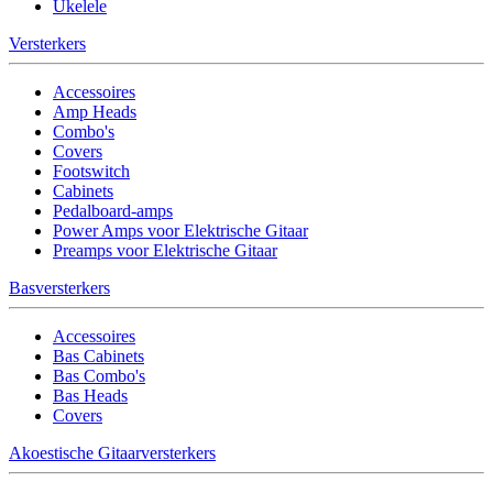
Ukelele
Versterkers
Accessoires
Amp Heads
Combo's
Covers
Footswitch
Cabinets
Pedalboard-amps
Power Amps voor Elektrische Gitaar
Preamps voor Elektrische Gitaar
Basversterkers
Accessoires
Bas Cabinets
Bas Combo's
Bas Heads
Covers
Akoestische Gitaarversterkers