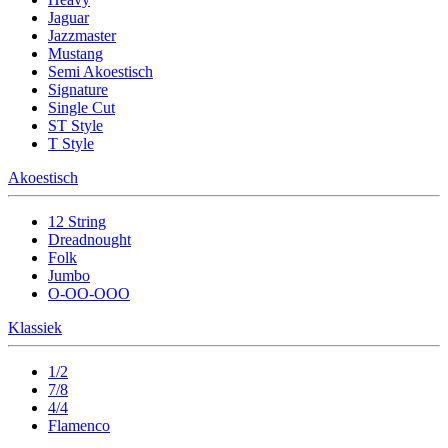
Jaguar
Jazzmaster
Mustang
Semi Akoestisch
Signature
Single Cut
ST Style
T Style
Akoestisch
12 String
Dreadnought
Folk
Jumbo
O-OO-OOO
Klassiek
1/2
7/8
4/4
Flamenco