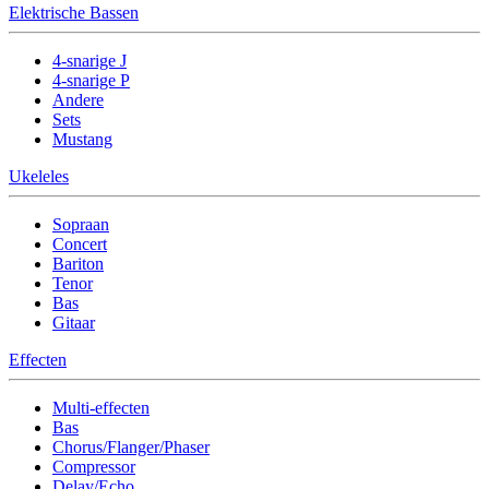
Elektrische Bassen
4-snarige J
4-snarige P
Andere
Sets
Mustang
Ukeleles
Sopraan
Concert
Bariton
Tenor
Bas
Gitaar
Effecten
Multi-effecten
Bas
Chorus/Flanger/Phaser
Compressor
Delay/Echo