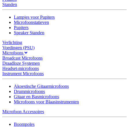
Standen
Lampjes voor Pupiters
Microfoonstatieven
Pupiters
Speaker Standen
Verlichting
Voedingen (PSU)
Microfoons
Broadcast Microfoons
Draadloze Systemen
Headset-microfoons
Instrument Microfoons
Akoestische Gitaarmicrofoons
Drummicrofoons
Gitaar en Basmicrofoons
Microfoons voor Blaasinstrumenten
Microfoon Accessoires
Boompoles