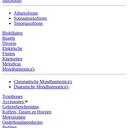
Saxofoons
Altsaxofoons
Sopraansaxofoons
Tenorsaxofoons
Blokfluiten
Bugels
Diverse
Elektrische
Fluiten
Klarinetten
Melodicas
Mondharmonica's
Chromatische Mondharmonica's
Diatonische Mondharmonica's
Trombones
Accessoires
Gehoorbescherming
Koffers, Tassen en Hoezen
Metronomen
Onderhoudsproducten
Pedalen