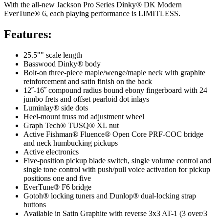
With the all-new Jackson Pro Series Dinky® DK Modern
EverTune® 6, each playing performance is LIMITLESS.
Features:
25.5"" scale length
Basswood Dinky® body
Bolt-on three-piece maple/wenge/maple neck with graphite
reinforcement and satin finish on the back
12˝-16˝ compound radius bound ebony fingerboard with 24
jumbo frets and offset pearloid dot inlays
Luminlay® side dots
Heel-mount truss rod adjustment wheel
Graph Tech® TUSQ® XL nut
Active Fishman® Fluence® Open Core PRF-COC bridge
and neck humbucking pickups
Active electronics
Five-position pickup blade switch, single volume control and
single tone control with push/pull voice activation for pickup
positions one and five
EverTune® F6 bridge
Gotoh® locking tuners and Dunlop® dual-locking strap
buttons
Available in Satin Graphite with reverse 3x3 AT-1 (3 over/3