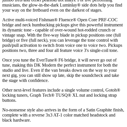
musicians, the glow-in-the-dark Luminlay® side dots help you find
your way on the fretboard even on the darkest of stages.
Active multi-voiced Fishman® Fluence® Open Core PRF-COC
bridge and neck humbucking pickups give this powerful instrument
its dynamic tone - capable of over-wound hot-rodded crunch or
vintage snap. With the five-way blade in pickup positions one (full
bridge) or five (full neck), you can leverage the tone control with
push/pull activation to switch from voice one to voice two. Pickups
positions two, three and four all feature voice 3's single-coil tone.
Once you tune the EverTune® F6 bridge, it will never go out of
tune, making this DK Modern the perfect instrument for both the
studio and live. Even if the van breaks down on the way to your
next gig, you can still show up late, skip the soundcheck and take
the stage with confidence.
Other next-level features include a single volume control, Gotoh®
locking tuners, Graph Tech® TUSQ® XL nut and locking strap
buttons.
No-nonsense style also arrives in the form of a Satin Graphite finish,
complete with a reverse 3x3 AT-1 color matched headstock and
black hardware.