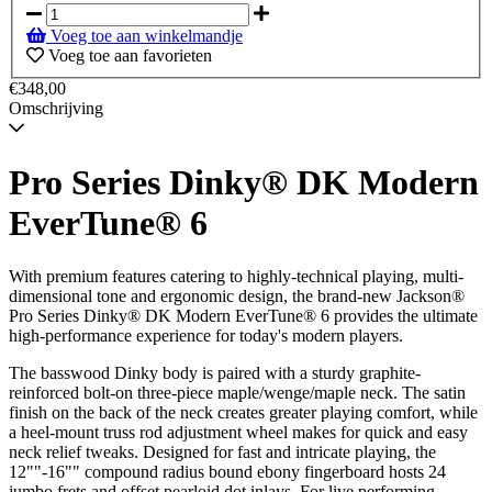
op
voorraad
Voeg toe aan winkelmandje
-
Voeg toe aan favorieten
Wordt
verzonden
€348,00
wanneer
Omschrijving
beschikbaar
Pro Series Dinky® DK Modern
EverTune® 6
With premium features catering to highly-technical playing, multi-
dimensional tone and ergonomic design, the brand-new Jackson®
Pro Series Dinky® DK Modern EverTune® 6 provides the ultimate
high-performance experience for today's modern players.
The basswood Dinky body is paired with a sturdy graphite-
reinforced bolt-on three-piece maple/wenge/maple neck. The satin
finish on the back of the neck creates greater playing comfort, while
a heel-mount truss rod adjustment wheel makes for quick and easy
neck relief tweaks. Designed for fast and intricate playing, the
12""-16"" compound radius bound ebony fingerboard hosts 24
jumbo frets and offset pearloid dot inlays. For live performing