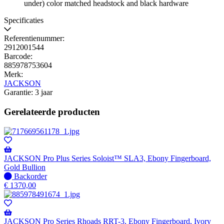
under) color matched headstock and black hardware
Specificaties
Referentienummer:
2912001544
Barcode:
885978753604
Merk:
JACKSON
Garantie: 3 jaar
Gerelateerde producten
JACKSON Pro Plus Series Soloist™ SLA3, Ebony Fingerboard,
Gold Bullion
Niet
Backorder
op
€
1370,00
voorraad
-
Wordt
verzonden
JACKSON Pro Series Rhoads RRT-3, Ebony Fingerboard, Ivory