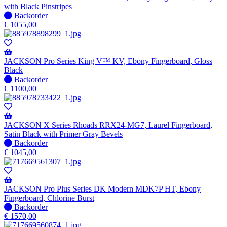
wanneer
with Black Pinstripes
beschikbaar
Niet
Backorder
op
€
1055,00
voorraad
-
Wordt
verzonden
JACKSON Pro Series King V™ KV, Ebony Fingerboard, Gloss
wanneer
Black
beschikbaar
Niet
Backorder
op
€
1100,00
voorraad
-
Wordt
verzonden
JACKSON X Series Rhoads RRX24-MG7, Laurel Fingerboard,
wanneer
Satin Black with Primer Gray Bevels
beschikbaar
Niet
Backorder
op
€
1045,00
voorraad
-
Wordt
verzonden
JACKSON Pro Plus Series DK Modern MDK7P HT, Ebony
wanneer
Fingerboard, Chlorine Burst
beschikbaar
Niet
Backorder
op
€
1570,00
voorraad