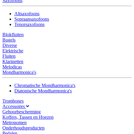
Saxofoons
Altsaxofoons
Sopraansaxofoons
Tenorsaxofoons
Blokfluiten
Bugels
Diverse
Elektrische
Fluiten
Klarinetten
Melodicas
Mondharmonica's
Chromatische Mondharmonica's
Diatonische Mondharmonica's
Trombones
Accessoires
Gehoorbescherming
Koffers, Tassen en Hoezen
Metronomen
Onderhoudsproducten
Pedalen