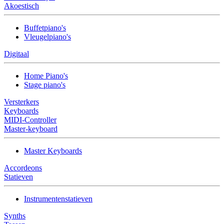
Akoestisch
Buffetpiano's
Vleugelpiano's
Digitaal
Home Piano's
Stage piano's
Versterkers
Keyboards
MIDI-Controller
Master-keyboard
Master Keyboards
Accordeons
Statieven
Instrumentenstatieven
Synths