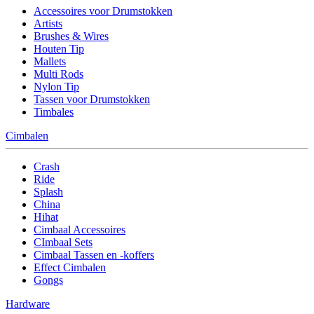
Accessoires voor Drumstokken
Artists
Brushes & Wires
Houten Tip
Mallets
Multi Rods
Nylon Tip
Tassen voor Drumstokken
Timbales
Cimbalen
Crash
Ride
Splash
China
Hihat
Cimbaal Accessoires
CImbaal Sets
Cimbaal Tassen en -koffers
Effect Cimbalen
Gongs
Hardware