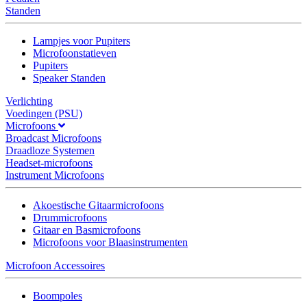
Standen
Lampjes voor Pupiters
Microfoonstatieven
Pupiters
Speaker Standen
Verlichting
Voedingen (PSU)
Microfoons
Broadcast Microfoons
Draadloze Systemen
Headset-microfoons
Instrument Microfoons
Akoestische Gitaarmicrofoons
Drummicrofoons
Gitaar en Basmicrofoons
Microfoons voor Blaasinstrumenten
Microfoon Accessoires
Boompoles