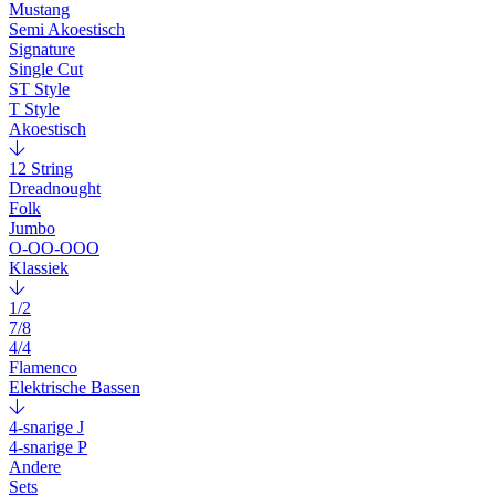
Mustang
Semi Akoestisch
Signature
Single Cut
ST Style
T Style
Akoestisch
12 String
Dreadnought
Folk
Jumbo
O-OO-OOO
Klassiek
1/2
7/8
4/4
Flamenco
Elektrische Bassen
4-snarige J
4-snarige P
Andere
Sets