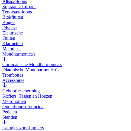
Altsaxofoons
Sopraansaxofoons
Tenorsaxofoons
Blokfluiten
Bugels
Diverse
Elektrische
Fluiten
Klarinetten
Melodicas
Mondharmonica's
Chromatische Mondharmonica's
Diatonische Mondharmonica's
Trombones
Accessoires
Gehoorbescherming
Koffers, Tassen en Hoezen
Metronomen
Onderhoudsproducten
Pedalen
Standen
Lampjes voor Pupiters