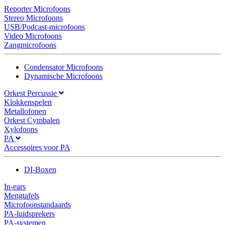
Reporter Microfoons
Stereo Microfoons
USB/Podcast-microfoons
Video Microfoons
Zangmicrofoons
Condensator Microfoons
Dynamische Microfoons
Orkest Percussie
Klokkenspelen
Metallofonen
Orkest Cymbalen
Xylofoons
PA
Accessoires voor PA
DI-Boxen
In-ears
Mengtafels
Microfoonstandaards
PA-luidsprekers
PA-systemen