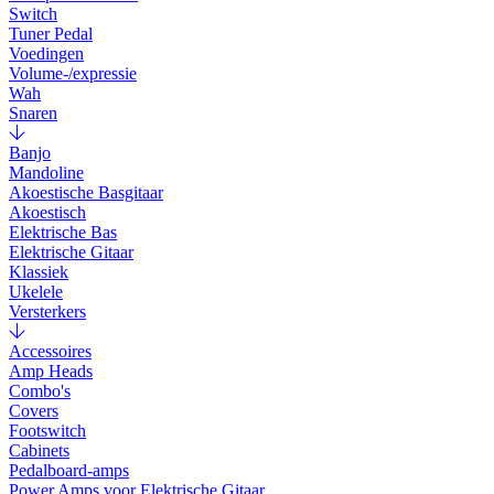
Switch
Tuner Pedal
Voedingen
Volume-/expressie
Wah
Snaren
Banjo
Mandoline
Akoestische Basgitaar
Akoestisch
Elektrische Bas
Elektrische Gitaar
Klassiek
Ukelele
Versterkers
Accessoires
Amp Heads
Combo's
Covers
Footswitch
Cabinets
Pedalboard-amps
Power Amps voor Elektrische Gitaar