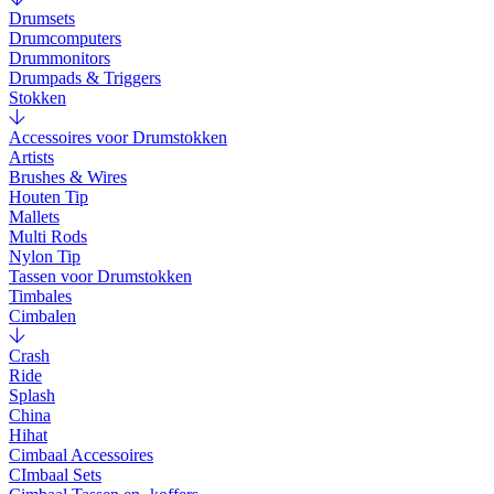
Drumsets
Drumcomputers
Drummonitors
Drumpads & Triggers
Stokken
Accessoires voor Drumstokken
Artists
Brushes & Wires
Houten Tip
Mallets
Multi Rods
Nylon Tip
Tassen voor Drumstokken
Timbales
Cimbalen
Crash
Ride
Splash
China
Hihat
Cimbaal Accessoires
CImbaal Sets