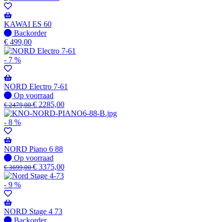
KAWAI ES 60
Niet
Backorder
op
€
499,00
voorraad
-
- 7 %
Wordt
verzonden
wanneer
NORD Electro 7-61
beschikbaar
Op
Op voorraad
voorraad
€
2285,00
€
2479,00
- 8 %
NORD Piano 6 88
Op
Op voorraad
voorraad
€
3375,00
€
3699,00
- 9 %
NORD Stage 4 73
Niet
Backorder