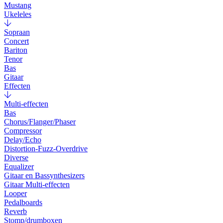
Mustang
Ukeleles
Sopraan
Concert
Bariton
Tenor
Bas
Gitaar
Effecten
Multi-effecten
Bas
Chorus/Flanger/Phaser
Compressor
Delay/Echo
Distortion-Fuzz-Overdrive
Diverse
Equalizer
Gitaar en Bassynthesizers
Gitaar Multi-effecten
Looper
Pedalboards
Reverb
Stomp/drumboxen