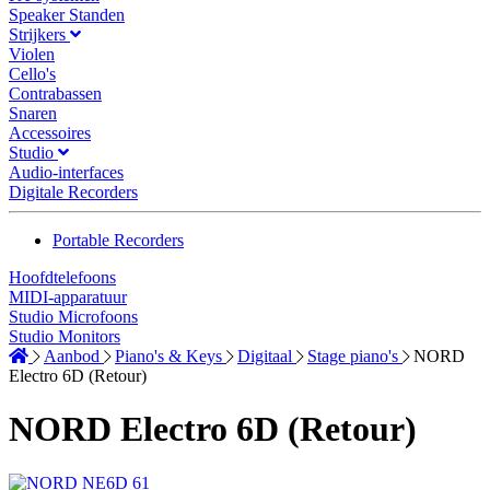
Speaker Standen
Strijkers
Violen
Cello's
Contrabassen
Snaren
Accessoires
Studio
Audio-interfaces
Digitale Recorders
Portable Recorders
Hoofdtelefoons
MIDI-apparatuur
Studio Microfoons
Studio Monitors
Aanbod
Piano's & Keys
Digitaal
Stage piano's
NORD
Electro 6D (Retour)
NORD Electro 6D (Retour)