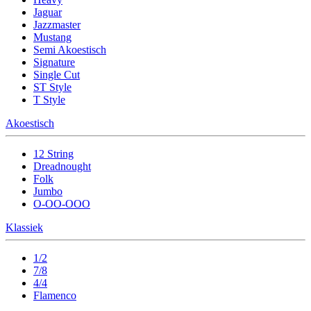
Jaguar
Jazzmaster
Mustang
Semi Akoestisch
Signature
Single Cut
ST Style
T Style
Akoestisch
12 String
Dreadnought
Folk
Jumbo
O-OO-OOO
Klassiek
1/2
7/8
4/4
Flamenco