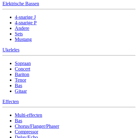
Elektrische Bassen
4-snarige J
4-snarige P
Andere
Sets
Mustang
Ukeleles
Sopraan
Concert
Bariton
Tenor
Bas
Gitaar
Effecten
Multi-effecten
Bas
Chorus/Flanger/Phaser
Compressor
Delay/Echo