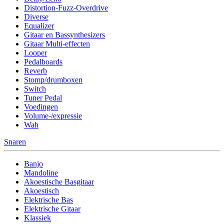
Distortion-Fuzz-Overdrive
Diverse
Equalizer
Gitaar en Bassynthesizers
Gitaar Multi-effecten
Looper
Pedalboards
Reverb
Stomp/drumboxen
Switch
Tuner Pedal
Voedingen
Volume-/expressie
Wah
Snaren
Banjo
Mandoline
Akoestische Basgitaar
Akoestisch
Elektrische Bas
Elektrische Gitaar
Klassiek