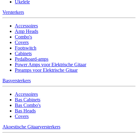
Ukelele
Versterkers
Accessoires
Amp Heads
Combo's
Covers
Footswitch
Cabinets
Pedalboard-amps
Power Amps voor Elektrische Gitaar
Preamps voor Elektrische Gitaar
Basversterkers
Accessoires
Bas Cabinets
Bas Combo's
Bas Heads
Covers
Akoestische Gitaarversterkers