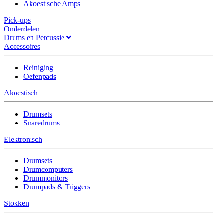
Akoestische Amps
Pick-ups
Onderdelen
Drums en Percussie
Accessoires
Reiniging
Oefenpads
Akoestisch
Drumsets
Snaredrums
Elektronisch
Drumsets
Drumcomputers
Drummonitors
Drumpads & Triggers
Stokken