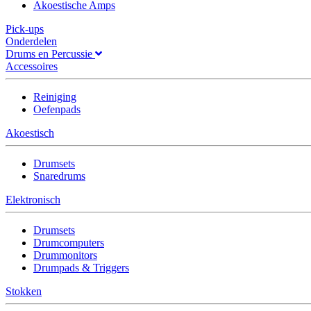
Akoestische Amps
Pick-ups
Onderdelen
Drums en Percussie
Accessoires
Reiniging
Oefenpads
Akoestisch
Drumsets
Snaredrums
Elektronisch
Drumsets
Drumcomputers
Drummonitors
Drumpads & Triggers
Stokken