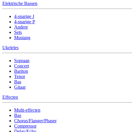
Elektrische Bassen
4-snarige J
4-snarige P
Andere
Sets
Mustang
Ukeleles
Sopraan
Concert
Bariton
Tenor
Bas
Gitaar
Effecten
Multi-effecten
Bas
Chorus/Flanger/Phaser
Compressor
Delay/Echo