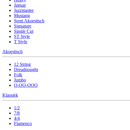
Jaguar
Jazzmaster
Mustang
Semi Akoestisch
Signature
Single Cut
ST Style
T Style
Akoestisch
12 String
Dreadnought
Folk
Jumbo
O-OO-OOO
Klassiek
1/2
7/8
4/4
Flamenco