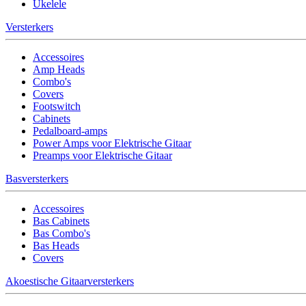
Ukelele
Versterkers
Accessoires
Amp Heads
Combo's
Covers
Footswitch
Cabinets
Pedalboard-amps
Power Amps voor Elektrische Gitaar
Preamps voor Elektrische Gitaar
Basversterkers
Accessoires
Bas Cabinets
Bas Combo's
Bas Heads
Covers
Akoestische Gitaarversterkers