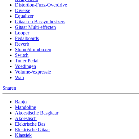
Distortion-Fuzz-Overdrive
Diverse
Equalizer
Gitaar en Bassynthesizers
Gitaar Multi-effecten
Looper
Pedalboards
Reverb
Stomp/drumboxen
Switch
Tuner Pedal
Voedingen
Volume-/expressie
Wah
Snaren
Banjo
Mandoline
Akoestische Basgitaar
Akoestisch
Elektrische Bas
Elektrische Gitaar
Klassiek