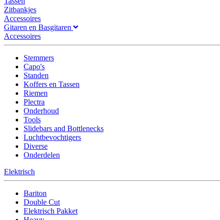
Tassen
Zitbankjes
Accessoires
Gitaren en Basgitaren
Accessoires
Stemmers
Capo's
Standen
Koffers en Tassen
Riemen
Plectra
Onderhoud
Tools
Slidebars and Bottlenecks
Luchtbevochtigers
Diverse
Onderdelen
Elektrisch
Bariton
Double Cut
Elektrisch Pakket
Heavy