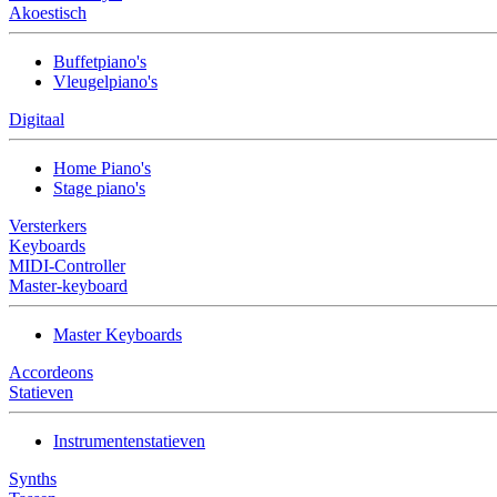
Akoestisch
Buffetpiano's
Vleugelpiano's
Digitaal
Home Piano's
Stage piano's
Versterkers
Keyboards
MIDI-Controller
Master-keyboard
Master Keyboards
Accordeons
Statieven
Instrumentenstatieven
Synths