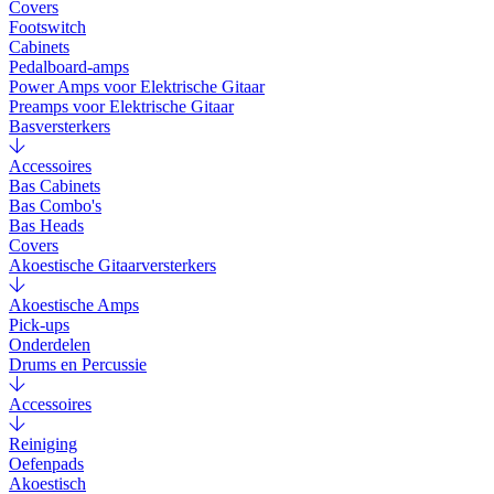
Covers
Footswitch
Cabinets
Pedalboard-amps
Power Amps voor Elektrische Gitaar
Preamps voor Elektrische Gitaar
Basversterkers
Accessoires
Bas Cabinets
Bas Combo's
Bas Heads
Covers
Akoestische Gitaarversterkers
Akoestische Amps
Pick-ups
Onderdelen
Drums en Percussie
Accessoires
Reiniging
Oefenpads
Akoestisch