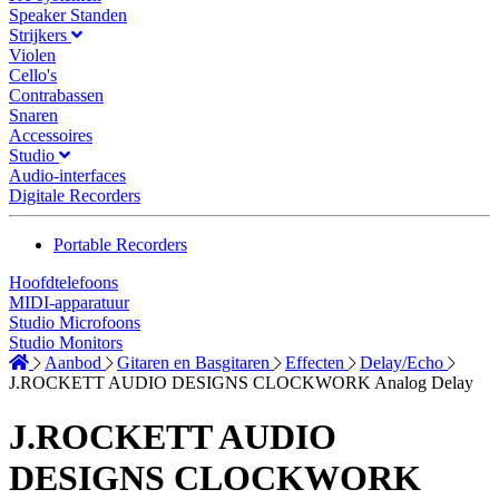
Speaker Standen
Strijkers
Violen
Cello's
Contrabassen
Snaren
Accessoires
Studio
Audio-interfaces
Digitale Recorders
Portable Recorders
Hoofdtelefoons
MIDI-apparatuur
Studio Microfoons
Studio Monitors
Aanbod
Gitaren en Basgitaren
Effecten
Delay/Echo
J.ROCKETT AUDIO DESIGNS CLOCKWORK Analog Delay
J.ROCKETT AUDIO
DESIGNS CLOCKWORK