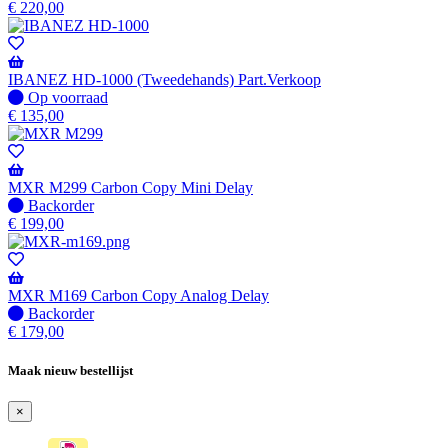
beschikbaar
voorraad
€
220,00
IBANEZ HD-1000 (Tweedehands) Part.Verkoop
Op
Op voorraad
voorraad
€
135,00
MXR M299 Carbon Copy Mini Delay
Niet
Backorder
op
€
199,00
voorraad
-
Wordt
verzonden
MXR M169 Carbon Copy Analog Delay
wanneer
Niet
Backorder
beschikbaar
op
€
179,00
voorraad
-
Maak nieuw bestellijst
Wordt
verzonden
×
wanneer
beschikbaar