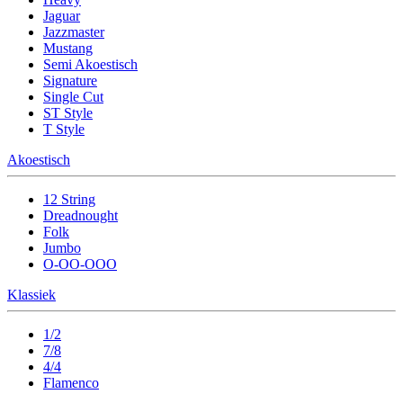
Jaguar
Jazzmaster
Mustang
Semi Akoestisch
Signature
Single Cut
ST Style
T Style
Akoestisch
12 String
Dreadnought
Folk
Jumbo
O-OO-OOO
Klassiek
1/2
7/8
4/4
Flamenco