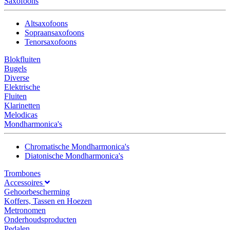
Saxofoons
Altsaxofoons
Sopraansaxofoons
Tenorsaxofoons
Blokfluiten
Bugels
Diverse
Elektrische
Fluiten
Klarinetten
Melodicas
Mondharmonica's
Chromatische Mondharmonica's
Diatonische Mondharmonica's
Trombones
Accessoires
Gehoorbescherming
Koffers, Tassen en Hoezen
Metronomen
Onderhoudsproducten
Pedalen