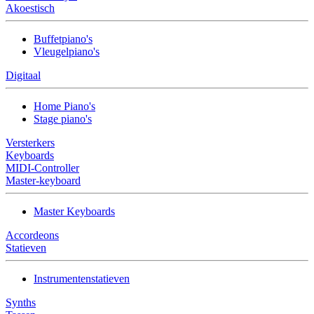
Akoestisch
Buffetpiano's
Vleugelpiano's
Digitaal
Home Piano's
Stage piano's
Versterkers
Keyboards
MIDI-Controller
Master-keyboard
Master Keyboards
Accordeons
Statieven
Instrumentenstatieven
Synths