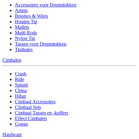
Accessoires voor Drumstokken
Artists
Brushes & Wires
Houten Tip
Mallets
Multi Rods
Nylon Tip
Tassen voor Drumstokken
Timbales
Cimbalen
Crash
Ride
Splash
China
Hihat
Cimbaal Accessoires
CImbaal Sets
Cimbaal Tassen en -koffers
Effect Cimbalen
Gongs
Hardware