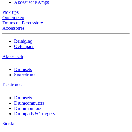
Akoestische Amps
Pick-ups
Onderdelen
Drums en Percussie
Accessoires
Reiniging
Oefenpads
Akoestisch
Drumsets
Snaredrums
Elektronisch
Drumsets
Drumcomputers
Drummonitors
Drumpads & Triggers
Stokken