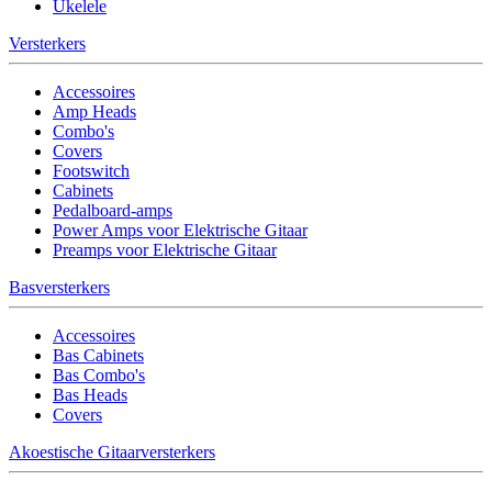
Ukelele
Versterkers
Accessoires
Amp Heads
Combo's
Covers
Footswitch
Cabinets
Pedalboard-amps
Power Amps voor Elektrische Gitaar
Preamps voor Elektrische Gitaar
Basversterkers
Accessoires
Bas Cabinets
Bas Combo's
Bas Heads
Covers
Akoestische Gitaarversterkers