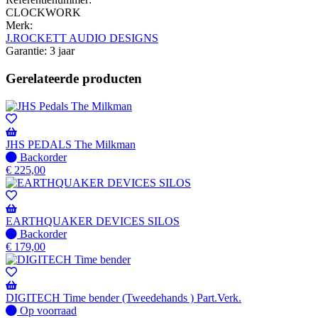
CLOCKWORK
Merk:
J.ROCKETT AUDIO DESIGNS
Garantie: 3 jaar
Gerelateerde producten
JHS PEDALS The Milkman
Niet
Backorder
op
€
225,00
voorraad
-
Wordt
verzonden
EARTHQUAKER DEVICES SILOS
wanneer
Niet
Backorder
beschikbaar
op
€
179,00
voorraad
-
Wordt
verzonden
DIGITECH Time bender (Tweedehands ) Part.Verk.
wanneer
Op
Op voorraad