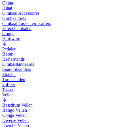
China
Hihat
Cimbaal Accessoires
CImbaal Sets
Cimbaal Tassen en -koffers
Effect Cimbalen
Gongs
Hardware
Pedalen
Boom
Hi-hatstands
Cimbalstandaards
Snare Staanders
Stoelen
Tom standen
koffers
Tassen
Vellen
Bassdrum Vellen
Bongo Vellen
Conga Vellen
Diverse Vellen
Djembé Vellen