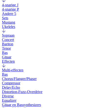
4-snarige J
4-snarige P
Andere 5
Sets
Mustang
Ukeleles
Sopraan
Concert
Bariton
Tenor
Bas
Gitaar
Effecten
Multi-effecten
Bas
Chorus/Flanger/Phaser
Compressor
Delay/Echo
Distortion-Fuzz-Overdrive
Diverse
Equalizer
Gitaar en Bassynthesizers