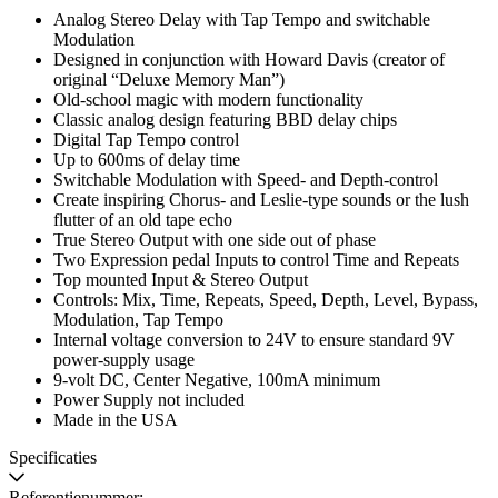
Analog Stereo Delay with Tap Tempo and switchable
Modulation
Designed in conjunction with Howard Davis (creator of
original “Deluxe Memory Man”)
Old-school magic with modern functionality
Classic analog design featuring BBD delay chips
Digital Tap Tempo control
Up to 600ms of delay time
Switchable Modulation with Speed- and Depth-control
Create inspiring Chorus- and Leslie-type sounds or the lush
flutter of an old tape echo
True Stereo Output with one side out of phase
Two Expression pedal Inputs to control Time and Repeats
Top mounted Input & Stereo Output
Controls: Mix, Time, Repeats, Speed, Depth, Level, Bypass,
Modulation, Tap Tempo
Internal voltage conversion to 24V to ensure standard 9V
power-supply usage
9-volt DC, Center Negative, 100mA minimum
Power Supply not included
Made in the USA
Specificaties
Referentienummer: