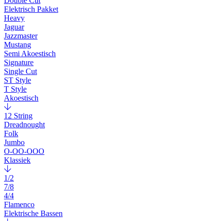
Double Cut
Elektrisch Pakket
Heavy
Jaguar
Jazzmaster
Mustang
Semi Akoestisch
Signature
Single Cut
ST Style
T Style
Akoestisch
12 String
Dreadnought
Folk
Jumbo
O-OO-OOO
Klassiek
1/2
7/8
4/4
Flamenco
Elektrische Bassen