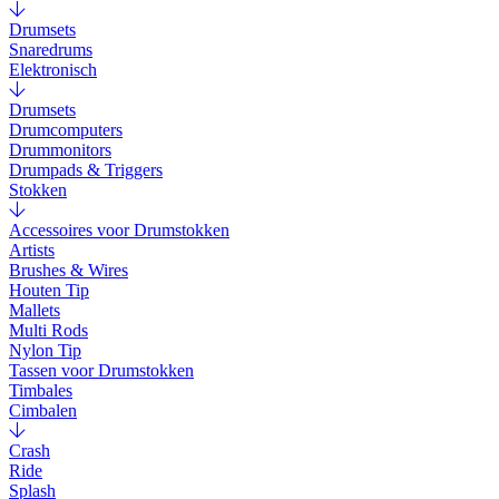
Drumsets
Snaredrums
Elektronisch
Drumsets
Drumcomputers
Drummonitors
Drumpads & Triggers
Stokken
Accessoires voor Drumstokken
Artists
Brushes & Wires
Houten Tip
Mallets
Multi Rods
Nylon Tip
Tassen voor Drumstokken
Timbales
Cimbalen
Crash
Ride
Splash