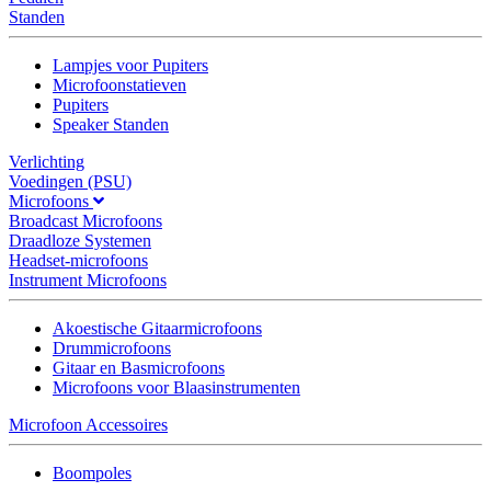
Standen
Lampjes voor Pupiters
Microfoonstatieven
Pupiters
Speaker Standen
Verlichting
Voedingen (PSU)
Microfoons
Broadcast Microfoons
Draadloze Systemen
Headset-microfoons
Instrument Microfoons
Akoestische Gitaarmicrofoons
Drummicrofoons
Gitaar en Basmicrofoons
Microfoons voor Blaasinstrumenten
Microfoon Accessoires
Boompoles