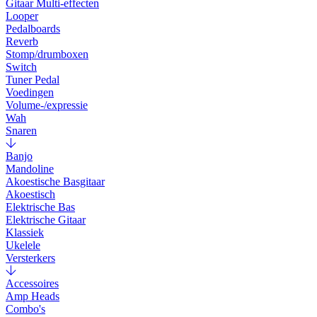
Gitaar Multi-effecten
Looper
Pedalboards
Reverb
Stomp/drumboxen
Switch
Tuner Pedal
Voedingen
Volume-/expressie
Wah
Snaren
Banjo
Mandoline
Akoestische Basgitaar
Akoestisch
Elektrische Bas
Elektrische Gitaar
Klassiek
Ukelele
Versterkers
Accessoires
Amp Heads
Combo's