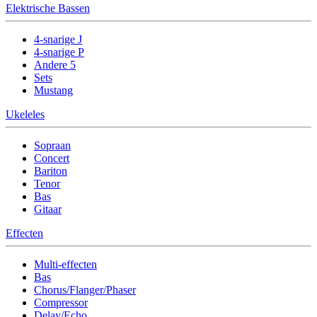
Elektrische Bassen
4-snarige J
4-snarige P
Andere 5
Sets
Mustang
Ukeleles
Sopraan
Concert
Bariton
Tenor
Bas
Gitaar
Effecten
Multi-effecten
Bas
Chorus/Flanger/Phaser
Compressor
Delay/Echo