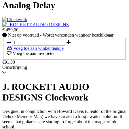
Analog Delay
€
459,00
Niet
Niet op voorraad - Wordt verzonden wanneer beschikbaar
op
voorraad
Voeg toe aan winkelmandje
-
Voeg toe aan favorieten
Wordt
verzonden
€91,80
wanneer
Omschrijving
beschikbaar
J. ROCKETT AUDIO
DESIGNS Clockwork
Designed in conjunction with Howard Davis (Creator of the original
Deluxe Memory Man) we have created a long-awaited solution. It
seems that guitarists are starting to forget about the magic of old
school.