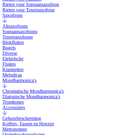
Rieten voor Sopraansaxofoon
Rieten voor Tenorsaxofoon
Saxofoons
Altsaxofoons
Sopraansaxofoons
Tenorsaxofoons
Blokfluiten
Bugels
Diverse
Elektrische
Fluiten
Klarinetten
Melodicas
Mondharmonica's
Chromatische Mondharmonica's
Diatonische Mondharmonica's
Trombones
Accessoires
Gehoorbescherming
Koffers, Tassen en Hoezen
Metronomen
Onderhoudsproducten