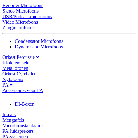
Reporter Microfoons
Stereo Microfoons
USB/Podcast-microfoons
Video Microfoons
Zangmicrofoons
Condensator Microfoons
Dynamische Microfoons
Orkest Percussie
Klokkenspelen
Metallofonen
Orkest Cymbalen
Xylofoons
PA
Accessoires voor PA
DI-Boxen
In-ears
Mengtafels
Microfoonstandaards
PA-luidsprekers
PA-systemen