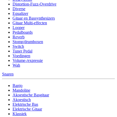
Distortion-Fuzz-Overdrive
Diverse
Equalizer
Gitaar en Bassynthesizers
Gitaar Multi-effecten
Looper
Pedalboards
Reverb
Stomp/drumboxen
Switch
Tuner Pedal
Voedingen
Volume-/expressie
Wah
Snaren
Banjo
Mandoline
Akoestische Basgitaar
Akoestisch
Elektrische Bas
Elektrische Gitaar
Klassiek