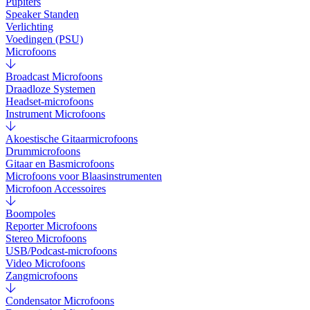
Pupiters
Speaker Standen
Verlichting
Voedingen (PSU)
Microfoons
Broadcast Microfoons
Draadloze Systemen
Headset-microfoons
Instrument Microfoons
Akoestische Gitaarmicrofoons
Drummicrofoons
Gitaar en Basmicrofoons
Microfoons voor Blaasinstrumenten
Microfoon Accessoires
Boompoles
Reporter Microfoons
Stereo Microfoons
USB/Podcast-microfoons
Video Microfoons
Zangmicrofoons
Condensator Microfoons