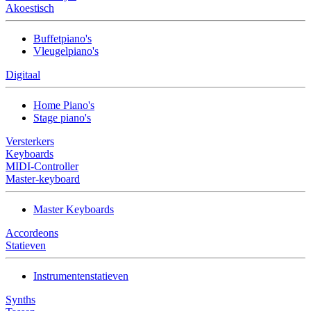
Akoestisch
Buffetpiano's
Vleugelpiano's
Digitaal
Home Piano's
Stage piano's
Versterkers
Keyboards
MIDI-Controller
Master-keyboard
Master Keyboards
Accordeons
Statieven
Instrumentenstatieven
Synths