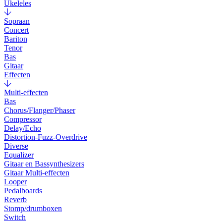
Ukeleles
Sopraan
Concert
Bariton
Tenor
Bas
Gitaar
Effecten
Multi-effecten
Bas
Chorus/Flanger/Phaser
Compressor
Delay/Echo
Distortion-Fuzz-Overdrive
Diverse
Equalizer
Gitaar en Bassynthesizers
Gitaar Multi-effecten
Looper
Pedalboards
Reverb
Stomp/drumboxen
Switch