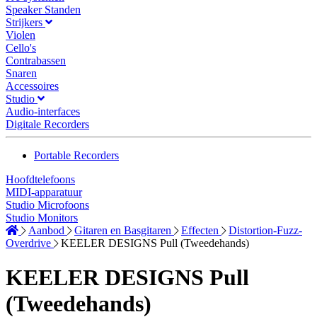
Speaker Standen
Strijkers
Violen
Cello's
Contrabassen
Snaren
Accessoires
Studio
Audio-interfaces
Digitale Recorders
Portable Recorders
Hoofdtelefoons
MIDI-apparatuur
Studio Microfoons
Studio Monitors
Aanbod
Gitaren en Basgitaren
Effecten
Distortion-Fuzz-
Overdrive
KEELER DESIGNS Pull (Tweedehands)
KEELER DESIGNS Pull
(Tweedehands)