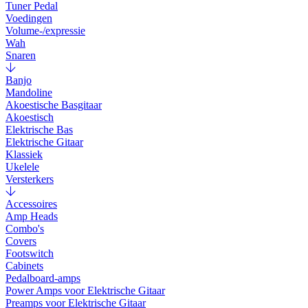
Tuner Pedal
Voedingen
Volume-/expressie
Wah
Snaren
Banjo
Mandoline
Akoestische Basgitaar
Akoestisch
Elektrische Bas
Elektrische Gitaar
Klassiek
Ukelele
Versterkers
Accessoires
Amp Heads
Combo's
Covers
Footswitch
Cabinets
Pedalboard-amps
Power Amps voor Elektrische Gitaar
Preamps voor Elektrische Gitaar