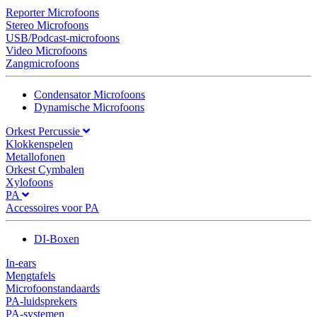
Reporter Microfoons
Stereo Microfoons
USB/Podcast-microfoons
Video Microfoons
Zangmicrofoons
Condensator Microfoons
Dynamische Microfoons
Orkest Percussie
Klokkenspelen
Metallofonen
Orkest Cymbalen
Xylofoons
PA
Accessoires voor PA
DI-Boxen
In-ears
Mengtafels
Microfoonstandaards
PA-luidsprekers
PA-systemen