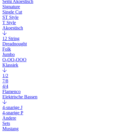
Semi Akoestisch
Signature
Single Cut
ST Style
T Style
Akoestisch
12 String
Dreadnought
Folk
Jumbo
O-OO-OOO
Klassiek
1/2
7/8
4/4
Flamenco
Elektrische Bassen
4-snarige J
4-snarige P
Andere
Sets
Mustang