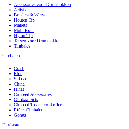
Accessoires voor Drumstokken
Artists
Brushes & Wires
Houten Tip
Mallets
Multi Rods
Nylon Tip
Tassen voor Drumstokken
Timbales
Cimbalen
Crash
Ride
Splash
China
Hihat
Cimbaal Accessoires
CImbaal Sets
Cimbaal Tassen en -koffers
Effect Cimbalen
Gongs
Hardware