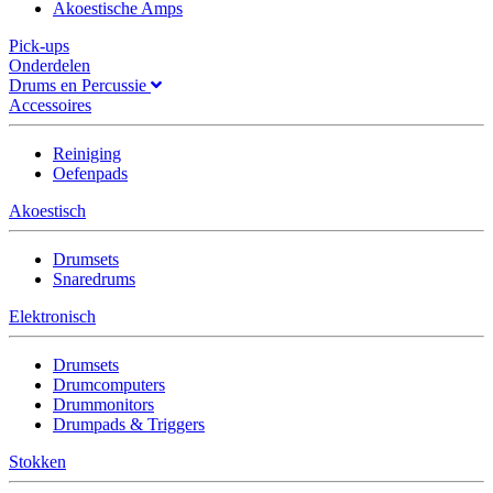
Akoestische Amps
Pick-ups
Onderdelen
Drums en Percussie
Accessoires
Reiniging
Oefenpads
Akoestisch
Drumsets
Snaredrums
Elektronisch
Drumsets
Drumcomputers
Drummonitors
Drumpads & Triggers
Stokken