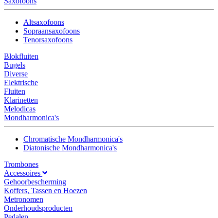
Saxofoons
Altsaxofoons
Sopraansaxofoons
Tenorsaxofoons
Blokfluiten
Bugels
Diverse
Elektrische
Fluiten
Klarinetten
Melodicas
Mondharmonica's
Chromatische Mondharmonica's
Diatonische Mondharmonica's
Trombones
Accessoires
Gehoorbescherming
Koffers, Tassen en Hoezen
Metronomen
Onderhoudsproducten
Pedalen