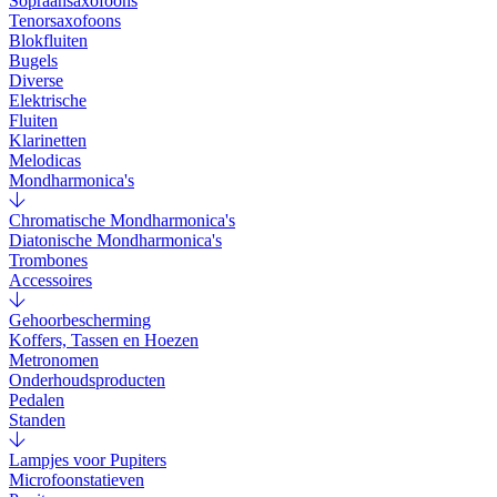
Sopraansaxofoons
Tenorsaxofoons
Blokfluiten
Bugels
Diverse
Elektrische
Fluiten
Klarinetten
Melodicas
Mondharmonica's
Chromatische Mondharmonica's
Diatonische Mondharmonica's
Trombones
Accessoires
Gehoorbescherming
Koffers, Tassen en Hoezen
Metronomen
Onderhoudsproducten
Pedalen
Standen
Lampjes voor Pupiters
Microfoonstatieven