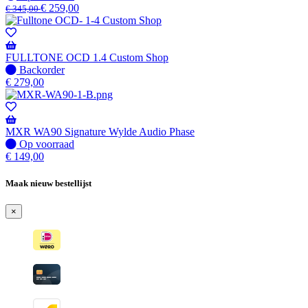
voorraad
€
259,00
€
345,00
FULLTONE OCD 1.4 Custom Shop
Niet
Backorder
op
€
279,00
voorraad
-
Wordt
verzonden
MXR WA90 Signature Wylde Audio Phase
wanneer
Op
Op voorraad
beschikbaar
voorraad
€
149,00
Maak nieuw bestellijst
×