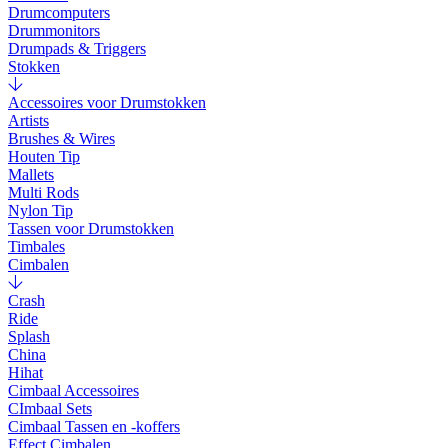
Drumcomputers
Drummonitors
Drumpads & Triggers
Stokken
Accessoires voor Drumstokken
Artists
Brushes & Wires
Houten Tip
Mallets
Multi Rods
Nylon Tip
Tassen voor Drumstokken
Timbales
Cimbalen
Crash
Ride
Splash
China
Hihat
Cimbaal Accessoires
CImbaal Sets
Cimbaal Tassen en -koffers
Effect Cimbalen