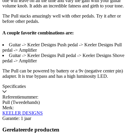
one will leave on all the time and vary the gain with your guitar
volume knob. It adds an incredible fatness and girth to your tone.
The Pull stacks amazingly well with other pedals. Try it after or
before other pedals.
A couple favorite combinations are:
Guitar -> Keeler Designs Push pedal -> Keeler Designs Pull
pedal -> Amplifier
Guitar -> Keeler Designs Pull pedal -> Keeler Designs Shove
pedal -> Amplifier
The Pull can be powered by battery or a 9v (negative center pin)
adapter. It is true bypass and has a high luminosity LED.
Specificaties
Referentienummer:
Pull (Tweedehands)
Merk:
KEELER DESIGNS
Garantie: 1 jaar
Gerelateerde producten