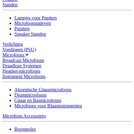
Standen
Lampjes voor Pupiters
Microfoonstatieven
Pupiters
Speaker Standen
Verlichting
Voedingen (PSU)
Microfoons
Broadcast Microfoons
Draadloze Systemen
Headset-microfoons
Instrument Microfoons
Akoestische Gitaarmicrofoons
Drummicrofoons
Gitaar en Basmicrofoons
Microfoons voor Blaasinstrumenten
Microfoon Accessoires
Boompoles