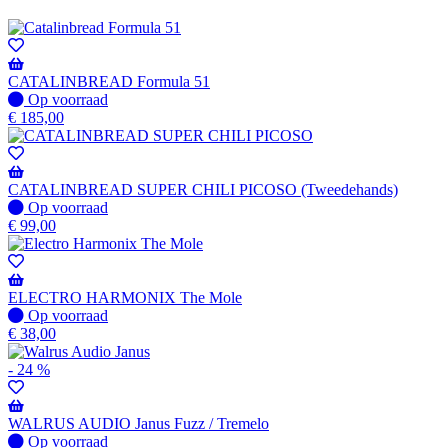
CATALINBREAD Formula 51
Op
Op voorraad
voorraad
€
185,00
CATALINBREAD SUPER CHILI PICOSO (Tweedehands)
Op
Op voorraad
voorraad
€
99,00
ELECTRO HARMONIX The Mole
Op
Op voorraad
voorraad
€
38,00
- 24 %
WALRUS AUDIO Janus Fuzz / Tremelo
Op
Op voorraad