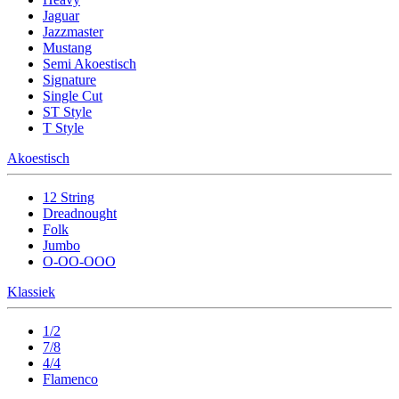
Jaguar
Jazzmaster
Mustang
Semi Akoestisch
Signature
Single Cut
ST Style
T Style
Akoestisch
12 String
Dreadnought
Folk
Jumbo
O-OO-OOO
Klassiek
1/2
7/8
4/4
Flamenco