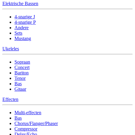
Elektrische Bassen
4-snarige J
4-snarige P
Andere
Sets
Mustang
Ukeleles
Sopraan
Concert
Bariton
Tenor
Bas
Gitaar
Effecten
Multi-effecten
Bas
Chorus/Flanger/Phaser
Compressor
Delay/Echo