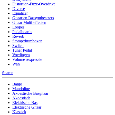
Distortion-Fuzz-Overdrive
Diverse
Equalizer
Gitaar en Bassynthesizers
Gitaar Multi-effecten
Looper
Pedalboards
Reverb
Stomp/drumboxen
Switch
Tuner Pedal
Voedingen
Volume-/expressie
Wah
Snaren
Banjo
Mandoline
Akoestische Basgitaar
Akoestisch
Elektrische Bas
Elektrische Gitaar
Klassiek