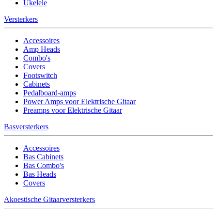
Ukelele
Versterkers
Accessoires
Amp Heads
Combo's
Covers
Footswitch
Cabinets
Pedalboard-amps
Power Amps voor Elektrische Gitaar
Preamps voor Elektrische Gitaar
Basversterkers
Accessoires
Bas Cabinets
Bas Combo's
Bas Heads
Covers
Akoestische Gitaarversterkers