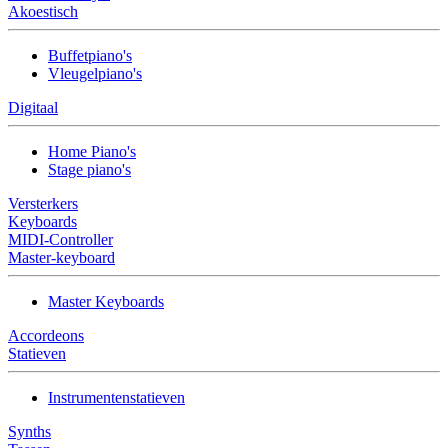
Akoestisch
Buffetpiano's
Vleugelpiano's
Digitaal
Home Piano's
Stage piano's
Versterkers
Keyboards
MIDI-Controller
Master-keyboard
Master Keyboards
Accordeons
Statieven
Instrumentenstatieven
Synths