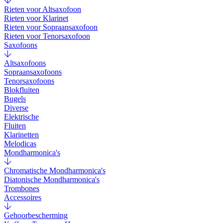
Rieten voor Altsaxofoon
Rieten voor Klarinet
Rieten voor Sopraansaxofoon
Rieten voor Tenorsaxofoon
Saxofoons
Altsaxofoons
Sopraansaxofoons
Tenorsaxofoons
Blokfluiten
Bugels
Diverse
Elektrische
Fluiten
Klarinetten
Melodicas
Mondharmonica's
Chromatische Mondharmonica's
Diatonische Mondharmonica's
Trombones
Accessoires
Gehoorbescherming