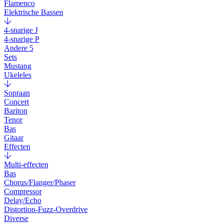
Flamenco
Elektrische Bassen
4-snarige J
4-snarige P
Andere 5
Sets
Mustang
Ukeleles
Sopraan
Concert
Bariton
Tenor
Bas
Gitaar
Effecten
Multi-effecten
Bas
Chorus/Flanger/Phaser
Compressor
Delay/Echo
Distortion-Fuzz-Overdrive
Diverse