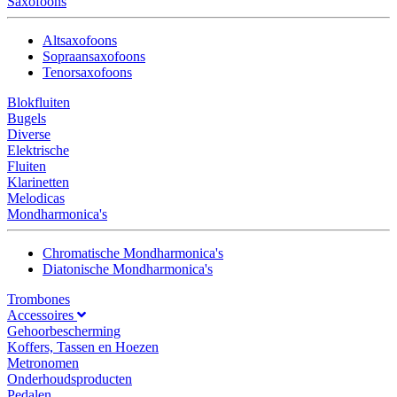
Saxofoons
Altsaxofoons
Sopraansaxofoons
Tenorsaxofoons
Blokfluiten
Bugels
Diverse
Elektrische
Fluiten
Klarinetten
Melodicas
Mondharmonica's
Chromatische Mondharmonica's
Diatonische Mondharmonica's
Trombones
Accessoires
Gehoorbescherming
Koffers, Tassen en Hoezen
Metronomen
Onderhoudsproducten
Pedalen