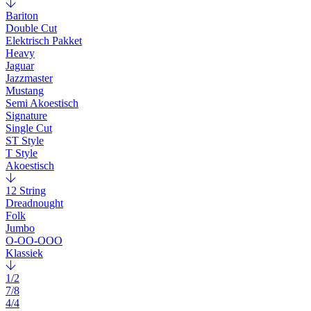
Bariton
Double Cut
Elektrisch Pakket
Heavy
Jaguar
Jazzmaster
Mustang
Semi Akoestisch
Signature
Single Cut
ST Style
T Style
Akoestisch
12 String
Dreadnought
Folk
Jumbo
O-OO-OOO
Klassiek
1/2
7/8
4/4