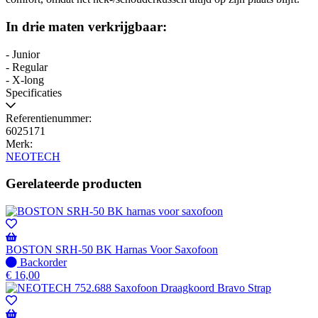
In drie maten verkrijgbaar:
- Junior
- Regular
- X-long
Specificaties
Referentienummer:
6025171
Merk:
NEOTECH
Gerelateerde producten
BOSTON SRH-50 BK Harnas Voor Saxofoon
Niet
Backorder
op
€
16,00
voorraad
-
Wordt