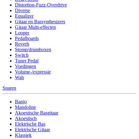
Distortion-Fuzz-Overdrive
Diverse
Equalizer
Gitaar en Bassynthesizers
Gitaar Multi-effecten
Looper
Pedalboards
Reverb
Stomp/drumboxen
Switch
Tuner Pedal
Voedingen
Volume-/expressie
Wah
Snaren
Banjo
Mandoline
Akoestische Basgitaar
Akoestisch
Elektrische Bas
Elektrische Gitaar
Klassiek