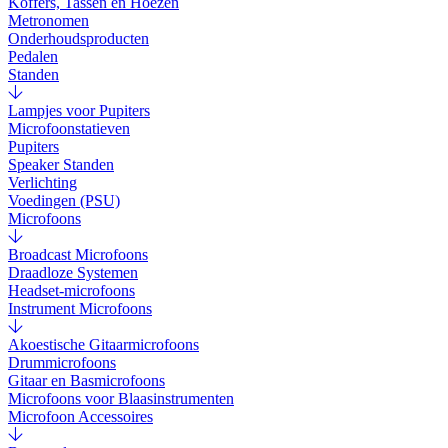
Koffers, Tassen en Hoezen
Metronomen
Onderhoudsproducten
Pedalen
Standen
Lampjes voor Pupiters
Microfoonstatieven
Pupiters
Speaker Standen
Verlichting
Voedingen (PSU)
Microfoons
Broadcast Microfoons
Draadloze Systemen
Headset-microfoons
Instrument Microfoons
Akoestische Gitaarmicrofoons
Drummicrofoons
Gitaar en Basmicrofoons
Microfoons voor Blaasinstrumenten
Microfoon Accessoires