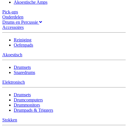
Akoestische Amps
Pick-ups
Onderdelen
Drums en Percussie
Accessoires
Reiniging
Oefenpads
Akoestisch
Drumsets
Snaredrums
Elektronisch
Drumsets
Drumcomputers
Drummonitors
Drumpads & Triggers
Stokken