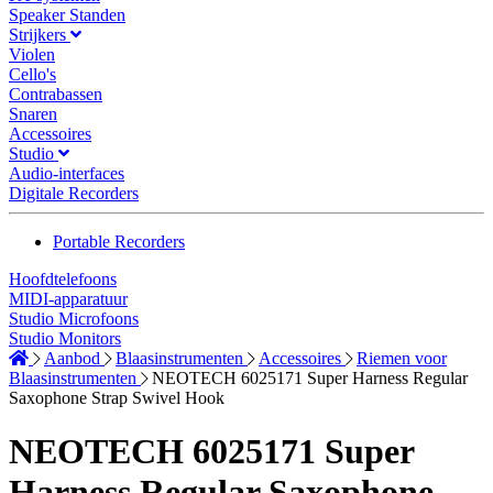
Speaker Standen
Strijkers
Violen
Cello's
Contrabassen
Snaren
Accessoires
Studio
Audio-interfaces
Digitale Recorders
Portable Recorders
Hoofdtelefoons
MIDI-apparatuur
Studio Microfoons
Studio Monitors
Aanbod
Blaasinstrumenten
Accessoires
Riemen voor
Blaasinstrumenten
NEOTECH 6025171 Super Harness Regular
Saxophone Strap Swivel Hook
NEOTECH 6025171 Super
Harness Regular Saxophone