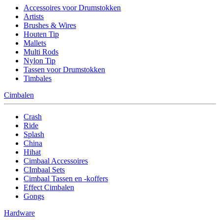
Accessoires voor Drumstokken
Artists
Brushes & Wires
Houten Tip
Mallets
Multi Rods
Nylon Tip
Tassen voor Drumstokken
Timbales
Cimbalen
Crash
Ride
Splash
China
Hihat
Cimbaal Accessoires
CImbaal Sets
Cimbaal Tassen en -koffers
Effect Cimbalen
Gongs
Hardware