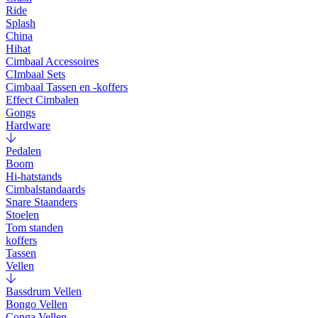
Ride
Splash
China
Hihat
Cimbaal Accessoires
CImbaal Sets
Cimbaal Tassen en -koffers
Effect Cimbalen
Gongs
Hardware
Pedalen
Boom
Hi-hatstands
Cimbalstandaards
Snare Staanders
Stoelen
Tom standen
koffers
Tassen
Vellen
Bassdrum Vellen
Bongo Vellen
Conga Vellen