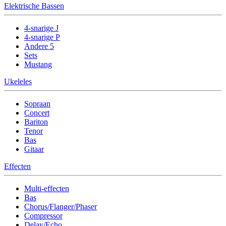
Elektrische Bassen
4-snarige J
4-snarige P
Andere 5
Sets
Mustang
Ukeleles
Sopraan
Concert
Bariton
Tenor
Bas
Gitaar
Effecten
Multi-effecten
Bas
Chorus/Flanger/Phaser
Compressor
Delay/Echo