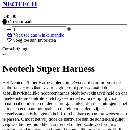
NEOTECH
€
45,00
Op
Op voorraad
voorraad
Voeg toe aan winkelmandje
Voeg toe aan favorieten
Omschrijving
Neotech Super Harness
Het Neotech Super Harness biedt ongeëvenaard comfort voor de
enthousiaste muzikant - van beginner tot professional. Dit
gebruiksvriendelijke neopreenharnas biedt bewegingsvrijheid en ons
unieke interne controle-stretchsysteem met extra demping voor
maximaal comfort en ondersteuning. Dankzij de snelsluitingen is het
harnas in een handomdraai aan te trekken en dankzij het
verstelsysteem is het gemakkelijk om het harnas aan uw wensen aan
te passen. Omdat het vrij door de hardware aan de achterkant glijdt,
vergroot het uw mobiliteit zonder dat dit ten koste gaat van uw
comfort, omdat het nek-/schouderkussen altijd op zijn plaats blijft.