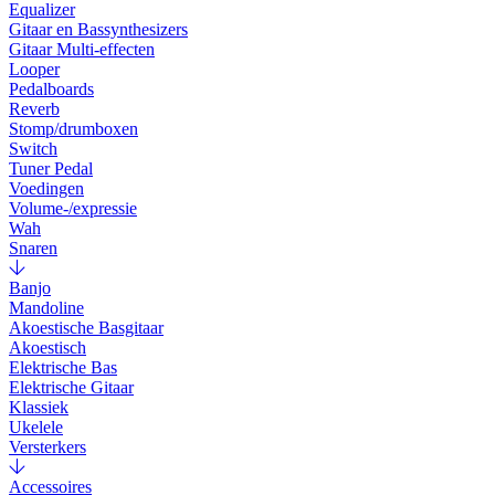
Equalizer
Gitaar en Bassynthesizers
Gitaar Multi-effecten
Looper
Pedalboards
Reverb
Stomp/drumboxen
Switch
Tuner Pedal
Voedingen
Volume-/expressie
Wah
Snaren
Banjo
Mandoline
Akoestische Basgitaar
Akoestisch
Elektrische Bas
Elektrische Gitaar
Klassiek
Ukelele
Versterkers
Accessoires