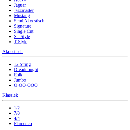
Jaguar
Jazzmaster
Mustang
Semi Akoestisch
Signature
Single Cut
ST Style
T Style
Akoestisch
12 String
Dreadnought
Folk
Jumbo
O-OO-OOO
Klassiek
1/2
7/8
4/4
Flamenco