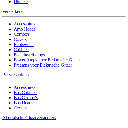
Ukelele
Versterkers
Accessoires
Amp Heads
Combo's
Covers
Footswitch
Cabinets
Pedalboard-amps
Power Amps voor Elektrische Gitaar
Preamps voor Elektrische Gitaar
Basversterkers
Accessoires
Bas Cabinets
Bas Combo's
Bas Heads
Covers
Akoestische Gitaarversterkers