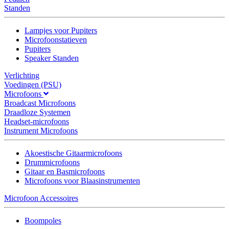
Standen
Lampjes voor Pupiters
Microfoonstatieven
Pupiters
Speaker Standen
Verlichting
Voedingen (PSU)
Microfoons
Broadcast Microfoons
Draadloze Systemen
Headset-microfoons
Instrument Microfoons
Akoestische Gitaarmicrofoons
Drummicrofoons
Gitaar en Basmicrofoons
Microfoons voor Blaasinstrumenten
Microfoon Accessoires
Boompoles