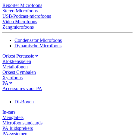
Reporter Microfoons
Stereo Microfoons
USB/Podcast-microfoons
Video Microfoons
Zangmicrofoons
Condensator Microfoons
Dynamische Microfoons
Orkest Percussie
Klokkenspelen
Metallofonen
Orkest Cymbalen
Xylofoons
PA
Accessoires voor PA
DI-Boxen
In-ears
Mengtafels
Microfoonstandaards
PA-luidsprekers
PA-systemen