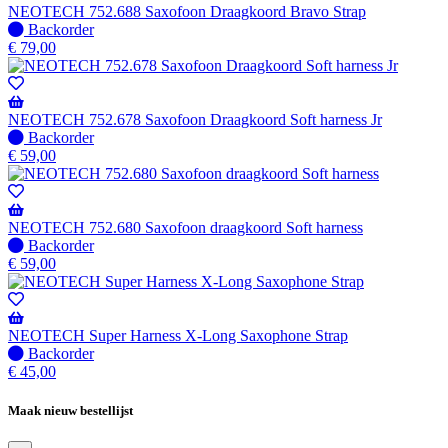
verzonden
NEOTECH 752.688 Saxofoon Draagkoord Bravo Strap
wanneer
Niet
Backorder
beschikbaar
op
€
79,00
voorraad
-
Wordt
verzonden
NEOTECH 752.678 Saxofoon Draagkoord Soft harness Jr
wanneer
Niet
Backorder
beschikbaar
op
€
59,00
voorraad
-
Wordt
verzonden
NEOTECH 752.680 Saxofoon draagkoord Soft harness
wanneer
Niet
Backorder
beschikbaar
op
€
59,00
voorraad
-
Wordt
verzonden
NEOTECH Super Harness X-Long Saxophone Strap
wanneer
Niet
Backorder
beschikbaar
op
€
45,00
voorraad
-
Maak nieuw bestellijst
Wordt
verzonden