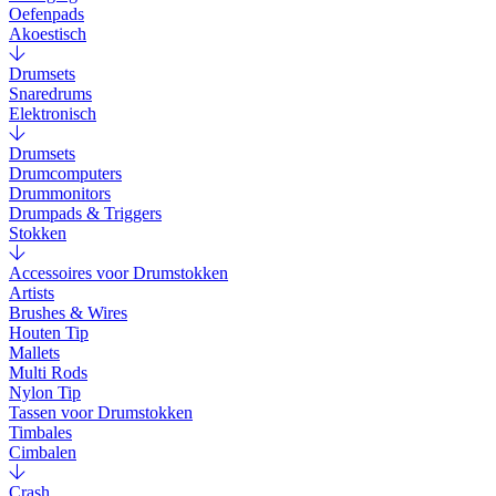
Oefenpads
Akoestisch
Drumsets
Snaredrums
Elektronisch
Drumsets
Drumcomputers
Drummonitors
Drumpads & Triggers
Stokken
Accessoires voor Drumstokken
Artists
Brushes & Wires
Houten Tip
Mallets
Multi Rods
Nylon Tip
Tassen voor Drumstokken
Timbales
Cimbalen
Crash