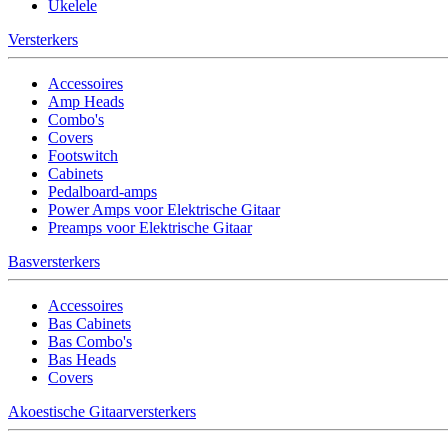
Ukelele
Versterkers
Accessoires
Amp Heads
Combo's
Covers
Footswitch
Cabinets
Pedalboard-amps
Power Amps voor Elektrische Gitaar
Preamps voor Elektrische Gitaar
Basversterkers
Accessoires
Bas Cabinets
Bas Combo's
Bas Heads
Covers
Akoestische Gitaarversterkers