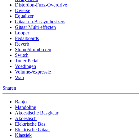
Distortion-Fuzz-Overdrive
Diverse
Equalizer
Gitaar en Bassynthesizers
Gitaar Multi-effecten
Looper
Pedalboards
Reverb
Stomp/drumboxen
Switch
Tuner Pedal
Voedingen
Volume-/expressie
Wah
Snaren
Banjo
Mandoline
Akoestische Basgitaar
Akoestisch
Elektrische Bas
Elektrische Gitaar
Klassiek