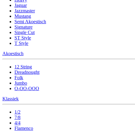
Jaguar
Jazzmaster
Mustang
Semi Akoestisch
Signature
Single Cut
ST Style
T Style
Akoestisch
12 String
Dreadnought
Folk
Jumbo
O-OO-OOO
Klassiek
1/2
7/8
4/4
Flamenco