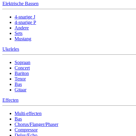
Elektrische Bassen
4-snarige J
4-snarige P
Andere
Sets
Mustang
Ukeleles
Sopraan
Concert
Bariton
Tenor
Bas
Gitaar
Effecten
Multi-effecten
Bas
Chorus/Flanger/Phaser
Compressor
Delay/Echo