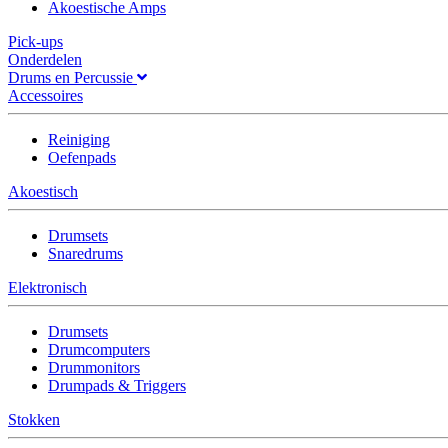
Akoestische Amps
Pick-ups
Onderdelen
Drums en Percussie
Accessoires
Reiniging
Oefenpads
Akoestisch
Drumsets
Snaredrums
Elektronisch
Drumsets
Drumcomputers
Drummonitors
Drumpads & Triggers
Stokken