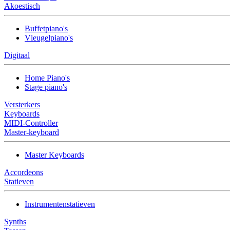
Akoestisch
Buffetpiano's
Vleugelpiano's
Digitaal
Home Piano's
Stage piano's
Versterkers
Keyboards
MIDI-Controller
Master-keyboard
Master Keyboards
Accordeons
Statieven
Instrumentenstatieven
Synths