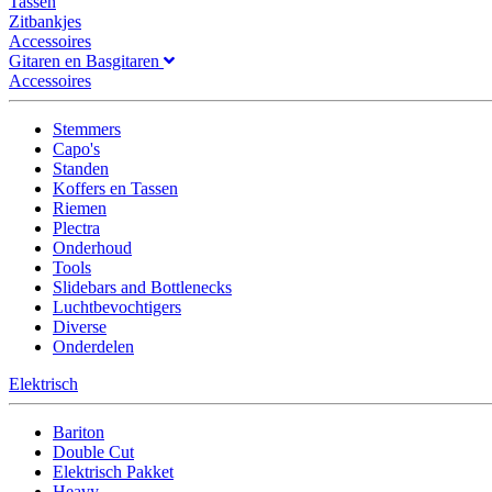
Tassen
Zitbankjes
Accessoires
Gitaren en Basgitaren
Accessoires
Stemmers
Capo's
Standen
Koffers en Tassen
Riemen
Plectra
Onderhoud
Tools
Slidebars and Bottlenecks
Luchtbevochtigers
Diverse
Onderdelen
Elektrisch
Bariton
Double Cut
Elektrisch Pakket
Heavy