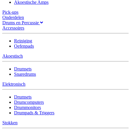
Akoestische Amps
Pick-ups
Onderdelen
Drums en Percussie
Accessoires
Reiniging
Oefenpads
Akoestisch
Drumsets
Snaredrums
Elektronisch
Drumsets
Drumcomputers
Drummonitors
Drumpads & Triggers
Stokken