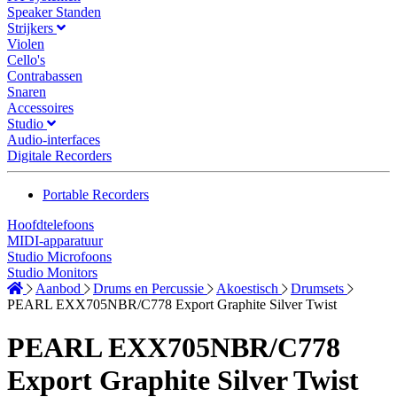
Speaker Standen
Strijkers
Violen
Cello's
Contrabassen
Snaren
Accessoires
Studio
Audio-interfaces
Digitale Recorders
Portable Recorders
Hoofdtelefoons
MIDI-apparatuur
Studio Microfoons
Studio Monitors
Aanbod
Drums en Percussie
Akoestisch
Drumsets
PEARL EXX705NBR/C778 Export Graphite Silver Twist
PEARL EXX705NBR/C778
Export Graphite Silver Twist