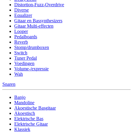
Distortion-Fuzz-Overdrive
Diverse
Equalizer
Gitaar en Bassynthesizers
Gitaar Multi-effecten
Looper
Pedalboards
Reverb
Stomp/drumboxen
Switch
Tuner Pedal
Voedingen
Volume-/expressie
Wah
Snaren
Banjo
Mandoline
Akoestische Basgitaar
Akoestisch
Elektrische Bas
Elektrische Gitaar
Klassiek