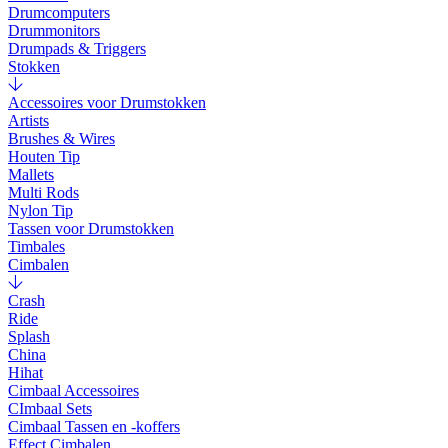
Drumcomputers
Drummonitors
Drumpads & Triggers
Stokken
Accessoires voor Drumstokken
Artists
Brushes & Wires
Houten Tip
Mallets
Multi Rods
Nylon Tip
Tassen voor Drumstokken
Timbales
Cimbalen
Crash
Ride
Splash
China
Hihat
Cimbaal Accessoires
CImbaal Sets
Cimbaal Tassen en -koffers
Effect Cimbalen