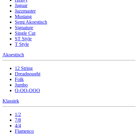
Jaguar
Jazzmaster
Mustang
Semi Akoestisch
Signature
Single Cut
ST Style
T Style
Akoestisch
12 String
Dreadnought
Folk
Jumbo
O-OO-OOO
Klassiek
1/2
7/8
4/4
Flamenco