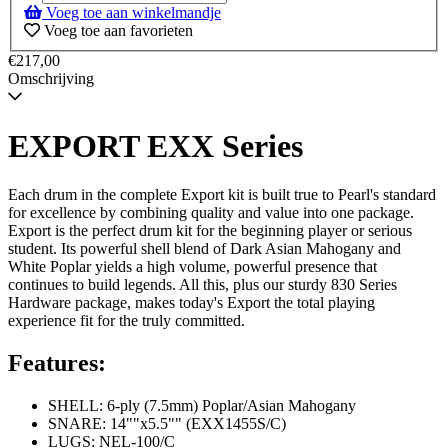
voorraad
Voeg toe aan winkelmandje
-
Voeg toe aan favorieten
Wordt
verzonden
€217,00
wanneer
Omschrijving
beschikbaar
EXPORT EXX Series
Each drum in the complete Export kit is built true to Pearl's standard
for excellence by combining quality and value into one package.
Export is the perfect drum kit for the beginning player or serious
student. Its powerful shell blend of Dark Asian Mahogany and
White Poplar yields a high volume, powerful presence that
continues to build legends. All this, plus our sturdy 830 Series
Hardware package, makes today's Export the total playing
experience fit for the truly committed.
Features:
SHELL: 6-ply (7.5mm) Poplar/Asian Mahogany
SNARE: 14""x5.5"" (EXX1455S/C)
LUGS: NEL-100/C