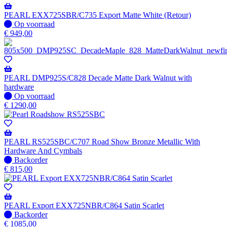
PEARL EXX725SBR/C735 Export Matte White (Retour)
Op
Op voorraad
voorraad
€
949,00
PEARL DMP925S/C828 Decade Matte Dark Walnut with
hardware
Op
Op voorraad
voorraad
€
1290,00
PEARL RS525SBC/C707 Road Show Bronze Metallic With
Hardware And Cymbals
Niet
Backorder
op
€
815,00
voorraad
-
Wordt
verzonden
PEARL Export EXX725NBR/C864 Satin Scarlet
wanneer
Niet
Backorder
beschikbaar
op
€
1085,00