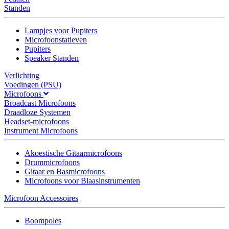
Standen
Lampjes voor Pupiters
Microfoonstatieven
Pupiters
Speaker Standen
Verlichting
Voedingen (PSU)
Microfoons
Broadcast Microfoons
Draadloze Systemen
Headset-microfoons
Instrument Microfoons
Akoestische Gitaarmicrofoons
Drummicrofoons
Gitaar en Basmicrofoons
Microfoons voor Blaasinstrumenten
Microfoon Accessoires
Boompoles