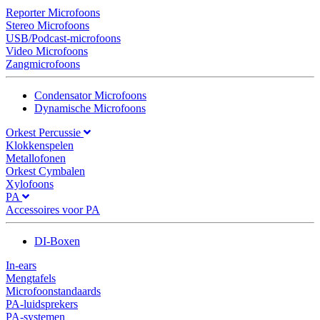
Reporter Microfoons
Stereo Microfoons
USB/Podcast-microfoons
Video Microfoons
Zangmicrofoons
Condensator Microfoons
Dynamische Microfoons
Orkest Percussie
Klokkenspelen
Metallofonen
Orkest Cymbalen
Xylofoons
PA
Accessoires voor PA
DI-Boxen
In-ears
Mengtafels
Microfoonstandaards
PA-luidsprekers
PA-systemen