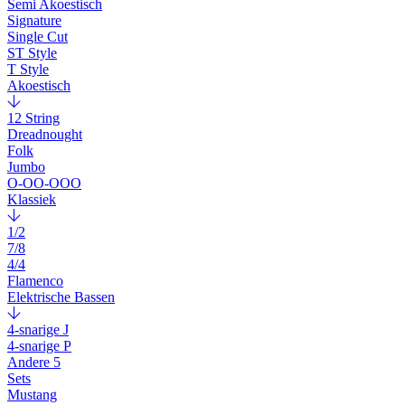
Semi Akoestisch
Signature
Single Cut
ST Style
T Style
Akoestisch
12 String
Dreadnought
Folk
Jumbo
O-OO-OOO
Klassiek
1/2
7/8
4/4
Flamenco
Elektrische Bassen
4-snarige J
4-snarige P
Andere 5
Sets
Mustang