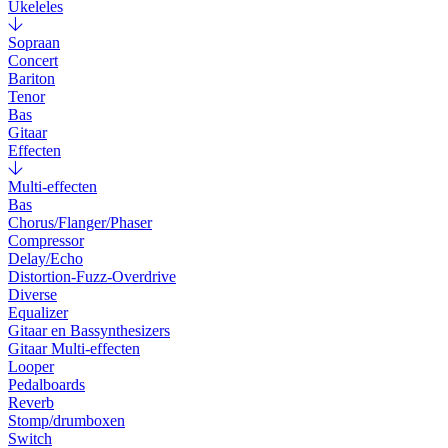
Ukeleles
Sopraan
Concert
Bariton
Tenor
Bas
Gitaar
Effecten
Multi-effecten
Bas
Chorus/Flanger/Phaser
Compressor
Delay/Echo
Distortion-Fuzz-Overdrive
Diverse
Equalizer
Gitaar en Bassynthesizers
Gitaar Multi-effecten
Looper
Pedalboards
Reverb
Stomp/drumboxen
Switch