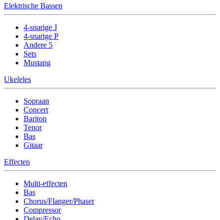
Elektrische Bassen
4-snarige J
4-snarige P
Andere 5
Sets
Mustang
Ukeleles
Sopraan
Concert
Bariton
Tenor
Bas
Gitaar
Effecten
Multi-effecten
Bas
Chorus/Flanger/Phaser
Compressor
Delay/Echo