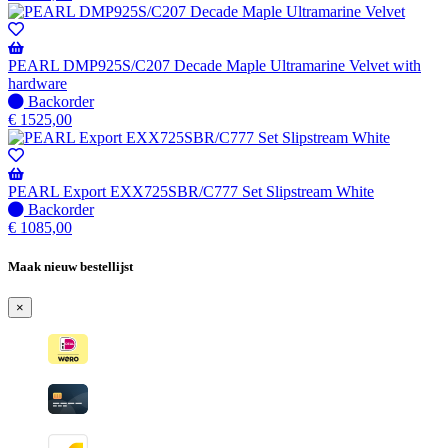
voorraad
-
Wordt
verzonden
PEARL DMP925S/C207 Decade Maple Ultramarine Velvet with
wanneer
hardware
beschikbaar
Niet
Backorder
op
€
1525,00
voorraad
-
Wordt
verzonden
PEARL Export EXX725SBR/C777 Set Slipstream White
wanneer
Niet
Backorder
beschikbaar
op
€
1085,00
voorraad
-
Maak nieuw bestellijst
Wordt
verzonden
×
wanneer
beschikbaar