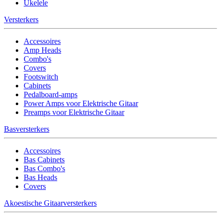
Ukelele
Versterkers
Accessoires
Amp Heads
Combo's
Covers
Footswitch
Cabinets
Pedalboard-amps
Power Amps voor Elektrische Gitaar
Preamps voor Elektrische Gitaar
Basversterkers
Accessoires
Bas Cabinets
Bas Combo's
Bas Heads
Covers
Akoestische Gitaarversterkers