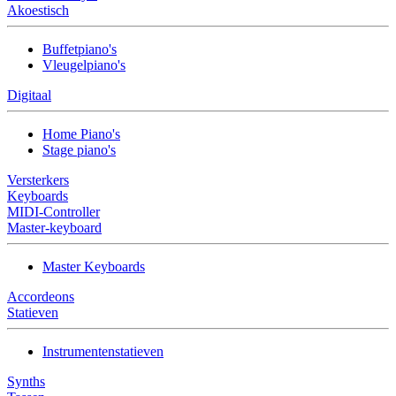
Akoestisch
Buffetpiano's
Vleugelpiano's
Digitaal
Home Piano's
Stage piano's
Versterkers
Keyboards
MIDI-Controller
Master-keyboard
Master Keyboards
Accordeons
Statieven
Instrumentenstatieven
Synths