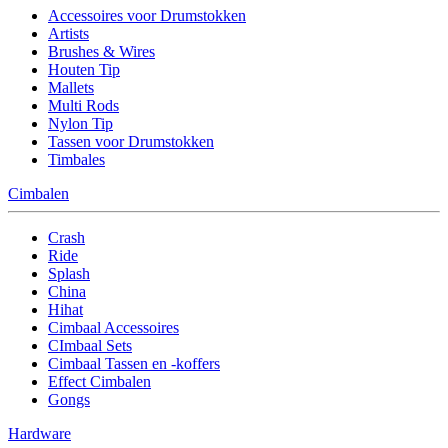
Accessoires voor Drumstokken
Artists
Brushes & Wires
Houten Tip
Mallets
Multi Rods
Nylon Tip
Tassen voor Drumstokken
Timbales
Cimbalen
Crash
Ride
Splash
China
Hihat
Cimbaal Accessoires
CImbaal Sets
Cimbaal Tassen en -koffers
Effect Cimbalen
Gongs
Hardware