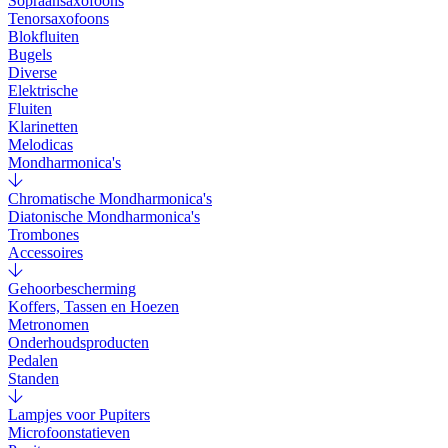
Sopraansaxofoons
Tenorsaxofoons
Blokfluiten
Bugels
Diverse
Elektrische
Fluiten
Klarinetten
Melodicas
Mondharmonica's
Chromatische Mondharmonica's
Diatonische Mondharmonica's
Trombones
Accessoires
Gehoorbescherming
Koffers, Tassen en Hoezen
Metronomen
Onderhoudsproducten
Pedalen
Standen
Lampjes voor Pupiters
Microfoonstatieven