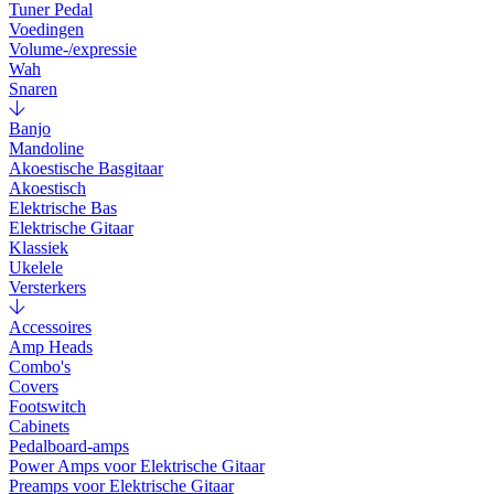
Tuner Pedal
Voedingen
Volume-/expressie
Wah
Snaren
Banjo
Mandoline
Akoestische Basgitaar
Akoestisch
Elektrische Bas
Elektrische Gitaar
Klassiek
Ukelele
Versterkers
Accessoires
Amp Heads
Combo's
Covers
Footswitch
Cabinets
Pedalboard-amps
Power Amps voor Elektrische Gitaar
Preamps voor Elektrische Gitaar