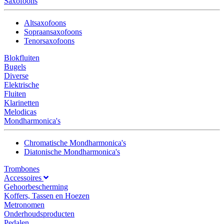
Saxofoons
Altsaxofoons
Sopraansaxofoons
Tenorsaxofoons
Blokfluiten
Bugels
Diverse
Elektrische
Fluiten
Klarinetten
Melodicas
Mondharmonica's
Chromatische Mondharmonica's
Diatonische Mondharmonica's
Trombones
Accessoires
Gehoorbescherming
Koffers, Tassen en Hoezen
Metronomen
Onderhoudsproducten
Pedalen