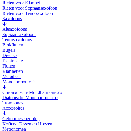
Rieten voor Klarinet
Rieten voor Sopraansaxofoon
Rieten voor Tenorsaxofoon
Saxofoons
Altsaxofoons
Sopraansaxofoons
Tenorsaxofoons
Blokfluiten
Bugels
Diverse
Elektrische
Fluiten
Klarinetten
Melodicas
Mondharmonica's
Chromatische Mondharmonica's
Diatonische Mondharmonica's
Trombones
Accessoires
Gehoorbescherming
Koffers, Tassen en Hoezen
Metronomen