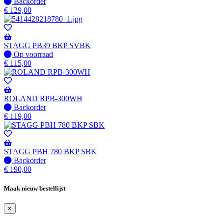
beschikbaar
Niet
Backorder
op
€
129,00
voorraad
-
Wordt
verzonden
STAGG PB39 BKP SVBK
wanneer
Op
Op voorraad
beschikbaar
voorraad
€
115,00
ROLAND RPB-300WH
Niet
Backorder
op
€
119,00
voorraad
-
Wordt
verzonden
STAGG PBH 780 BKP SBK
wanneer
Niet
Backorder
beschikbaar
op
€
190,00
voorraad
-
Maak nieuw bestellijst
Wordt
verzonden
×
wanneer