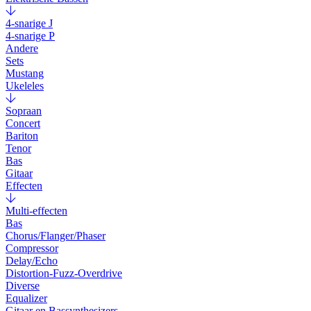
4-snarige J
4-snarige P
Andere
Sets
Mustang
Ukeleles
Sopraan
Concert
Bariton
Tenor
Bas
Gitaar
Effecten
Multi-effecten
Bas
Chorus/Flanger/Phaser
Compressor
Delay/Echo
Distortion-Fuzz-Overdrive
Diverse
Equalizer
Gitaar en Bassynthesizers