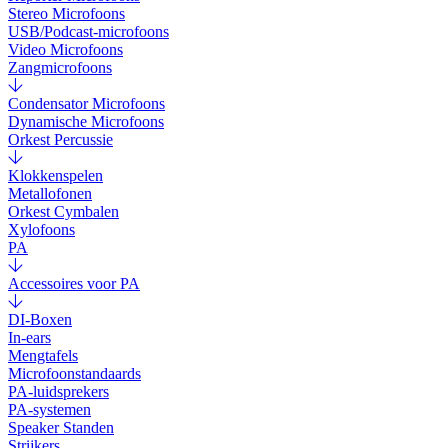
Stereo Microfoons
USB/Podcast-microfoons
Video Microfoons
Zangmicrofoons
Condensator Microfoons
Dynamische Microfoons
Orkest Percussie
Klokkenspelen
Metallofonen
Orkest Cymbalen
Xylofoons
PA
Accessoires voor PA
DI-Boxen
In-ears
Mengtafels
Microfoonstandaards
PA-luidsprekers
PA-systemen
Speaker Standen
Strijkers