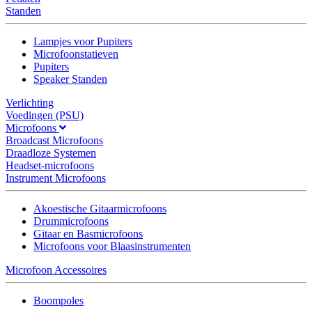
Standen
Lampjes voor Pupiters
Microfoonstatieven
Pupiters
Speaker Standen
Verlichting
Voedingen (PSU)
Microfoons
Broadcast Microfoons
Draadloze Systemen
Headset-microfoons
Instrument Microfoons
Akoestische Gitaarmicrofoons
Drummicrofoons
Gitaar en Basmicrofoons
Microfoons voor Blaasinstrumenten
Microfoon Accessoires
Boompoles