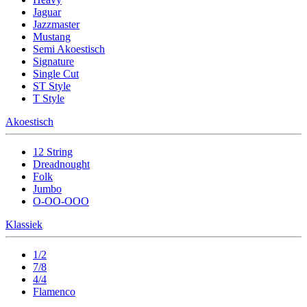
Jaguar
Jazzmaster
Mustang
Semi Akoestisch
Signature
Single Cut
ST Style
T Style
Akoestisch
12 String
Dreadnought
Folk
Jumbo
O-OO-OOO
Klassiek
1/2
7/8
4/4
Flamenco