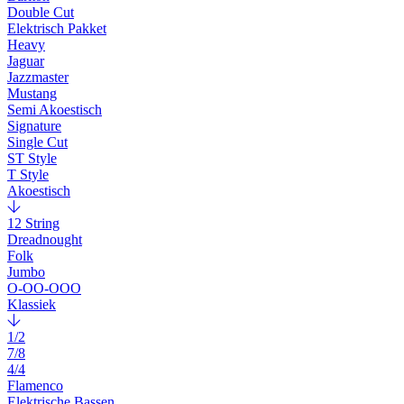
Double Cut
Elektrisch Pakket
Heavy
Jaguar
Jazzmaster
Mustang
Semi Akoestisch
Signature
Single Cut
ST Style
T Style
Akoestisch
12 String
Dreadnought
Folk
Jumbo
O-OO-OOO
Klassiek
1/2
7/8
4/4
Flamenco
Elektrische Bassen