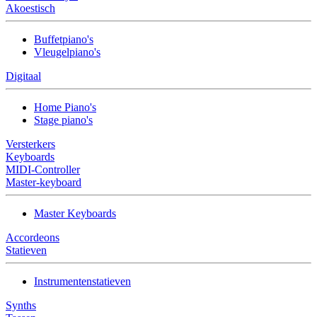
Akoestisch
Buffetpiano's
Vleugelpiano's
Digitaal
Home Piano's
Stage piano's
Versterkers
Keyboards
MIDI-Controller
Master-keyboard
Master Keyboards
Accordeons
Statieven
Instrumentenstatieven
Synths