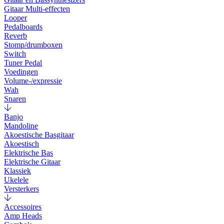
Gitaar Multi-effecten
Looper
Pedalboards
Reverb
Stomp/drumboxen
Switch
Tuner Pedal
Voedingen
Volume-/expressie
Wah
Snaren
Banjo
Mandoline
Akoestische Basgitaar
Akoestisch
Elektrische Bas
Elektrische Gitaar
Klassiek
Ukelele
Versterkers
Accessoires
Amp Heads