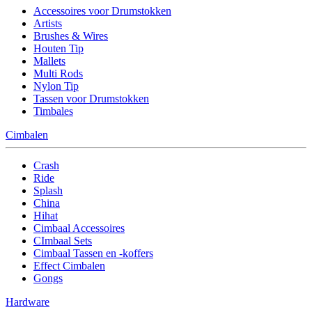
Accessoires voor Drumstokken
Artists
Brushes & Wires
Houten Tip
Mallets
Multi Rods
Nylon Tip
Tassen voor Drumstokken
Timbales
Cimbalen
Crash
Ride
Splash
China
Hihat
Cimbaal Accessoires
CImbaal Sets
Cimbaal Tassen en -koffers
Effect Cimbalen
Gongs
Hardware