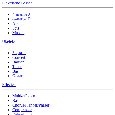
Elektrische Bassen
4-snarige J
4-snarige P
Andere
Sets
Mustang
Ukeleles
Sopraan
Concert
Bariton
Tenor
Bas
Gitaar
Effecten
Multi-effecten
Bas
Chorus/Flanger/Phaser
Compressor
Delay/Echo