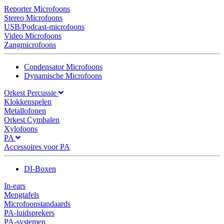
Reporter Microfoons
Stereo Microfoons
USB/Podcast-microfoons
Video Microfoons
Zangmicrofoons
Condensator Microfoons
Dynamische Microfoons
Orkest Percussie
Klokkenspelen
Metallofonen
Orkest Cymbalen
Xylofoons
PA
Accessoires voor PA
DI-Boxen
In-ears
Mengtafels
Microfoonstandaards
PA-luidsprekers
PA-systemen