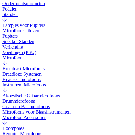
Onderhoudsproducten
Pedalen
Standen
Lampjes voor Pupiters
Microfoonstatieven
Pupiters
Speaker Standen
Verlichting
Voedingen (PSU)
Microfoons
Broadcast Microfoons
Draadloze Systemen
Headset-microfoons
Instrument Microfoons
Akoestische Gitaarmicrofoons
Drummicrofoons
Gitaar en Basmicrofoons
Microfoons voor Blaasinstrumenten
Microfoon Accessoires
Boompoles
Reporter Microfoons