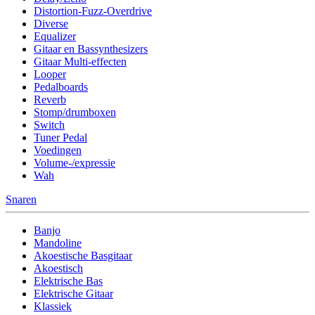
Distortion-Fuzz-Overdrive
Diverse
Equalizer
Gitaar en Bassynthesizers
Gitaar Multi-effecten
Looper
Pedalboards
Reverb
Stomp/drumboxen
Switch
Tuner Pedal
Voedingen
Volume-/expressie
Wah
Snaren
Banjo
Mandoline
Akoestische Basgitaar
Akoestisch
Elektrische Bas
Elektrische Gitaar
Klassiek