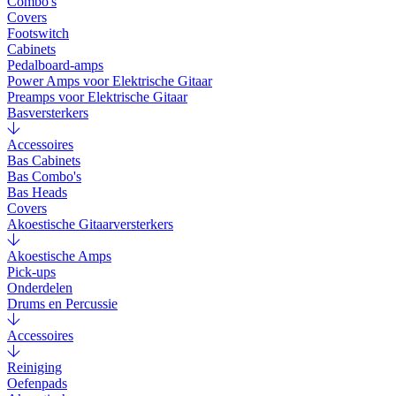
Combo's
Covers
Footswitch
Cabinets
Pedalboard-amps
Power Amps voor Elektrische Gitaar
Preamps voor Elektrische Gitaar
Basversterkers
Accessoires
Bas Cabinets
Bas Combo's
Bas Heads
Covers
Akoestische Gitaarversterkers
Akoestische Amps
Pick-ups
Onderdelen
Drums en Percussie
Accessoires
Reiniging
Oefenpads