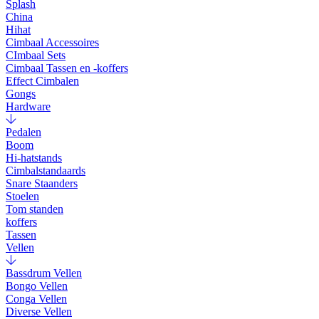
Splash
China
Hihat
Cimbaal Accessoires
CImbaal Sets
Cimbaal Tassen en -koffers
Effect Cimbalen
Gongs
Hardware
Pedalen
Boom
Hi-hatstands
Cimbalstandaards
Snare Staanders
Stoelen
Tom standen
koffers
Tassen
Vellen
Bassdrum Vellen
Bongo Vellen
Conga Vellen
Diverse Vellen