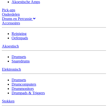
Akoestische Amps
Pick-ups
Onderdelen
Drums en Percussie
Accessoires
Reiniging
Oefenpads
Akoestisch
Drumsets
Snaredrums
Elektronisch
Drumsets
Drumcomputers
Drummonitors
Drumpads & Triggers
Stokken