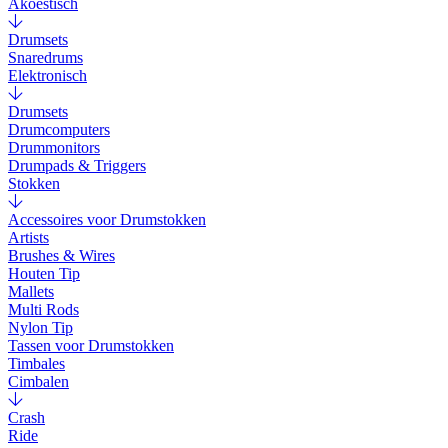
Akoestisch
Drumsets
Snaredrums
Elektronisch
Drumsets
Drumcomputers
Drummonitors
Drumpads & Triggers
Stokken
Accessoires voor Drumstokken
Artists
Brushes & Wires
Houten Tip
Mallets
Multi Rods
Nylon Tip
Tassen voor Drumstokken
Timbales
Cimbalen
Crash
Ride