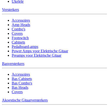
Ukelele
Versterkers
Accessoires
Amp Heads
Combo's
Covers
Footswitch
Cabinets
Pedalboard-amps
Power Amps voor Elektrische Gitaar
Preamps voor Elektrische Gitaar
Basversterkers
Accessoires
Bas Cabinets
Bas Combo's
Bas Heads
Covers
Akoestische Gitaarversterkers