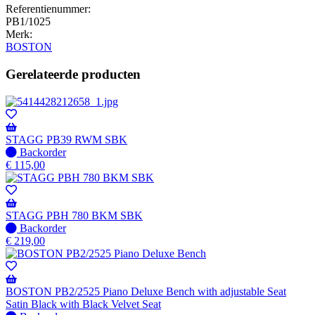
Referentienummer:
PB1/1025
Merk:
BOSTON
Gerelateerde producten
STAGG PB39 RWM SBK
Niet
Backorder
op
€
115,00
voorraad
-
Wordt
verzonden
STAGG PBH 780 BKM SBK
wanneer
Niet
Backorder
beschikbaar
op
€
219,00
voorraad
-
Wordt
verzonden
BOSTON PB2/2525 Piano Deluxe Bench with adjustable Seat
wanneer
Satin Black with Black Velvet Seat