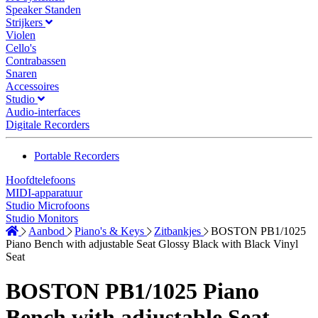
Speaker Standen
Strijkers
Violen
Cello's
Contrabassen
Snaren
Accessoires
Studio
Audio-interfaces
Digitale Recorders
Portable Recorders
Hoofdtelefoons
MIDI-apparatuur
Studio Microfoons
Studio Monitors
Aanbod
Piano's & Keys
Zitbankjes
BOSTON PB1/1025
Piano Bench with adjustable Seat Glossy Black with Black Vinyl
Seat
BOSTON PB1/1025 Piano
Bench with adjustable Seat