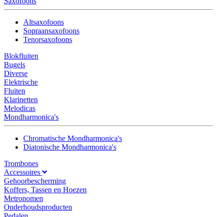
Saxofoons
Altsaxofoons
Sopraansaxofoons
Tenorsaxofoons
Blokfluiten
Bugels
Diverse
Elektrische
Fluiten
Klarinetten
Melodicas
Mondharmonica's
Chromatische Mondharmonica's
Diatonische Mondharmonica's
Trombones
Accessoires
Gehoorbescherming
Koffers, Tassen en Hoezen
Metronomen
Onderhoudsproducten
Pedalen