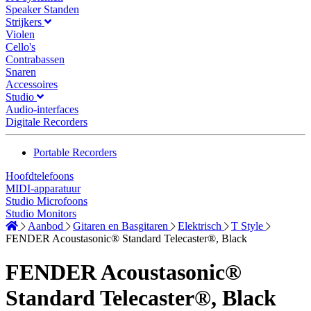
Speaker Standen
Strijkers
Violen
Cello's
Contrabassen
Snaren
Accessoires
Studio
Audio-interfaces
Digitale Recorders
Portable Recorders
Hoofdtelefoons
MIDI-apparatuur
Studio Microfoons
Studio Monitors
Aanbod
Gitaren en Basgitaren
Elektrisch
T Style
FENDER Acoustasonic® Standard Telecaster®, Black
FENDER Acoustasonic®
Standard Telecaster®, Black