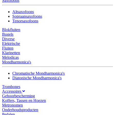
Saxofoons
Altsaxofoons
Sopraansaxofoons
Tenorsaxofoons
Blokfluiten
Bugels
Diverse
Elektrische
Fluiten
Klarinetten
Melodicas
Mondharmonica's
Chromatische Mondharmonica's
Diatonische Mondharmonica's
Trombones
Accessoires
Gehoorbescherming
Koffers, Tassen en Hoezen
Metronomen
Onderhoudsproducten
Pedalen