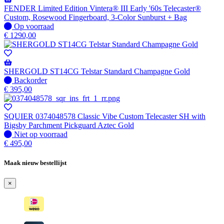
verzonden
FENDER Limited Edition Vintera® III Early '60s Telecaster®
wanneer
Custom, Rosewood Fingerboard, 3-Color Sunburst + Bag
beschikbaar
Op
Op voorraad
voorraad
€
1290,00
SHERGOLD ST14CG Telstar Standard Champagne Gold
Niet
Backorder
op
€
395,00
voorraad
-
Wordt
SQUIER 0374048578 Classic Vibe Custom Telecaster SH with
verzonden
Bigsby Parchment Pickguard Aztec Gold
wanneer
Niet
Niet op voorraad
beschikbaar
op
€
495,00
voorraad
Maak nieuw bestellijst
×