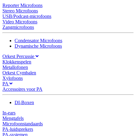
Reporter Microfoons
Stereo Microfoons
USB/Podcast-microfoons
Video Microfoons
Zangmicrofoons
Condensator Microfoons
Dynamische Microfoons
Orkest Percussie
Klokkenspelen
Metallofonen
Orkest Cymbalen
Xylofoons
PA
Accessoires voor PA
DI-Boxen
In-ears
Mengtafels
Microfoonstandaards
PA-luidsprekers
PA-systemen