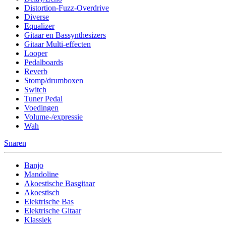
Distortion-Fuzz-Overdrive
Diverse
Equalizer
Gitaar en Bassynthesizers
Gitaar Multi-effecten
Looper
Pedalboards
Reverb
Stomp/drumboxen
Switch
Tuner Pedal
Voedingen
Volume-/expressie
Wah
Snaren
Banjo
Mandoline
Akoestische Basgitaar
Akoestisch
Elektrische Bas
Elektrische Gitaar
Klassiek