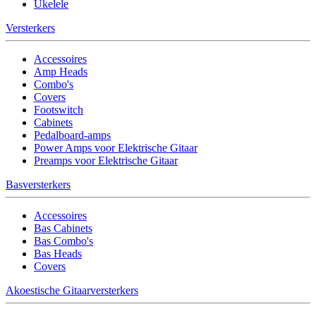
Ukelele
Versterkers
Accessoires
Amp Heads
Combo's
Covers
Footswitch
Cabinets
Pedalboard-amps
Power Amps voor Elektrische Gitaar
Preamps voor Elektrische Gitaar
Basversterkers
Accessoires
Bas Cabinets
Bas Combo's
Bas Heads
Covers
Akoestische Gitaarversterkers