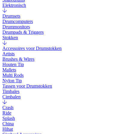
Elektronisch
Drumsets
Drumcomputers
Drummonitors
Drumpads & Triggers
Stokken
Accessoires voor Drumstokken
Artists
Brushes & Wires
Houten Tip
Mallets
Multi Rods
Nylon Tip
Tassen voor Drumstokken
Timbales
Cimbalen
Crash
Ride
Splash
China
Hihat