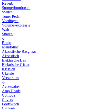
Reverb
Stomp/drumboxen
Switch
Tuner Pedal
Voedingen
Volume-/expressie
Wah
Snaren
Banjo
Mandoline
Akoestische Basgitaar
Akoestisch
Elektrische Bas
Elektrische Gitaar
Klassiek
Ukelele
Versterkers
Accessoires
Amp Heads
Combo's
Covers
Footswitch
Cabinets