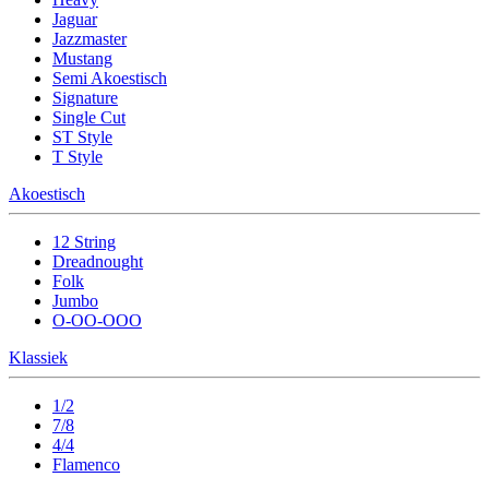
Jaguar
Jazzmaster
Mustang
Semi Akoestisch
Signature
Single Cut
ST Style
T Style
Akoestisch
12 String
Dreadnought
Folk
Jumbo
O-OO-OOO
Klassiek
1/2
7/8
4/4
Flamenco