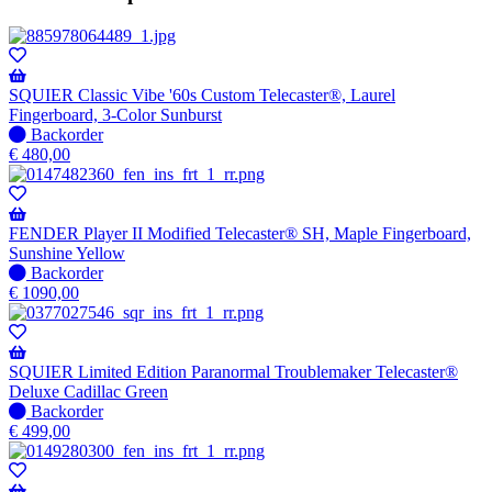
SQUIER Classic Vibe '60s Custom Telecaster®, Laurel
Fingerboard, 3-Color Sunburst
Niet
Backorder
op
€
480,00
voorraad
-
Wordt
verzonden
FENDER Player II Modified Telecaster® SH, Maple Fingerboard,
wanneer
Sunshine Yellow
beschikbaar
Niet
Backorder
op
€
1090,00
voorraad
-
Wordt
verzonden
SQUIER Limited Edition Paranormal Troublemaker Telecaster®
wanneer
Deluxe Cadillac Green
beschikbaar
Niet
Backorder
op
€
499,00
voorraad
-
Wordt