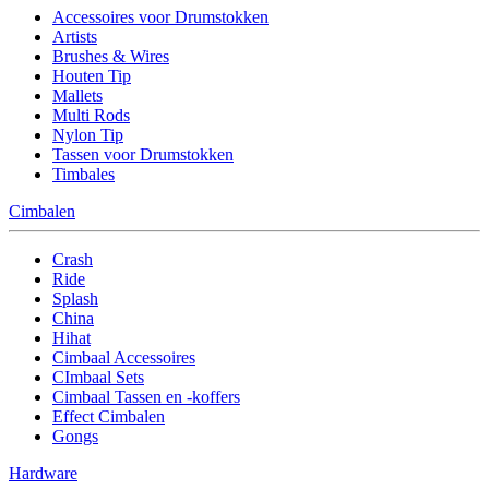
Accessoires voor Drumstokken
Artists
Brushes & Wires
Houten Tip
Mallets
Multi Rods
Nylon Tip
Tassen voor Drumstokken
Timbales
Cimbalen
Crash
Ride
Splash
China
Hihat
Cimbaal Accessoires
CImbaal Sets
Cimbaal Tassen en -koffers
Effect Cimbalen
Gongs
Hardware