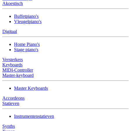
Akoestisch
Buffetpiano's
Vleugelpiano's
Digitaal
Home Piano's
Stage piano's
Versterkers
Keyboards
MIDI-Controller
Master-keyboard
Master Keyboards
Accordeons
Statieven
Instrumentenstatieven
Synths