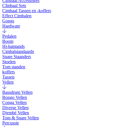
Cimbaal Accessoires
CImbaal Sets
Cimbaal Tassen en -koffers
Effect Cimbalen
Gongs
Hardware
Pedalen
Boom
Hi-hatstands
Cimbalstandaards
Snare Staanders
Stoelen
Tom standen
koffers
Tassen
Vellen
Bassdrum Vellen
Bongo Vellen
Conga Vellen
Diverse Vellen
Djembé Vellen
Tom & Snare Vellen
Percussie