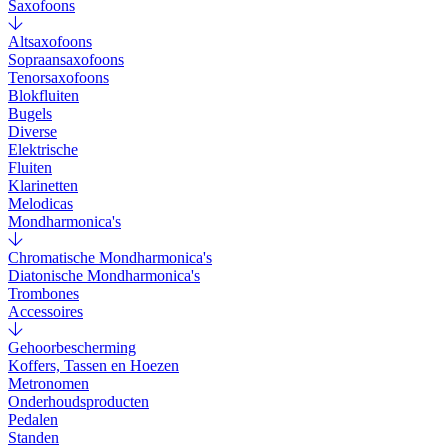
Saxofoons
Altsaxofoons
Sopraansaxofoons
Tenorsaxofoons
Blokfluiten
Bugels
Diverse
Elektrische
Fluiten
Klarinetten
Melodicas
Mondharmonica's
Chromatische Mondharmonica's
Diatonische Mondharmonica's
Trombones
Accessoires
Gehoorbescherming
Koffers, Tassen en Hoezen
Metronomen
Onderhoudsproducten
Pedalen
Standen