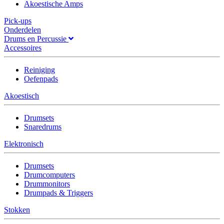
Akoestische Amps
Pick-ups
Onderdelen
Drums en Percussie
Accessoires
Reiniging
Oefenpads
Akoestisch
Drumsets
Snaredrums
Elektronisch
Drumsets
Drumcomputers
Drummonitors
Drumpads & Triggers
Stokken