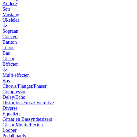
Andere
Sets
Mustang
Ukeleles
Sopraan
Concert
Bariton
Tenor
Bas
Gitaar
Effecten
Multi-effecten
Bas
Chorus/Flanger/Phaser
Compressor
Delay/Echo
Distortion-Fuzz-Overdrive
Diverse
Equalizer
Gitaar en Bassynthesizers
Gitaar Multi-effecten
Looper
Pedalboards