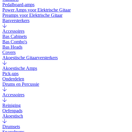
Pedalboard-amps
Power Amps voor Elektrische Gitaar
Preamps voor Elektrische Gitaar
Basversterkers
Accessoires
Bas Cabinets
Bas Combo's
Bas Heads
Covers
Akoestische Gitaarversterkers
Akoestische Amps
Pick-ups
Onderdelen
Drums en Percussie
Accessoires
Reiniging
Oefenpads
Akoestisch
Drumsets
Snaredrums