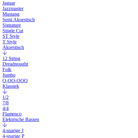
Jaguar
Jazzmaster
Mustang
Semi Akoestisch
Signature
Single Cut
ST Style
T Style
Akoestisch
12 String
Dreadnought
Folk
Jumbo
O-OO-OOO
Klassiek
1/2
7/8
4/4
Flamenco
Elektrische Bassen
4-snarige J
4-snarige P