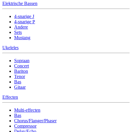
Elektrische Bassen
4-snarige J
4-snarige P
Andere
Sets
Mustang
Ukeleles
Sopraan
Concert
Bariton
Tenor
Bas
Gitaar
Effecten
Multi-effecten
Bas
Chorus/Flanger/Phaser
Compressor
Delay/Echo