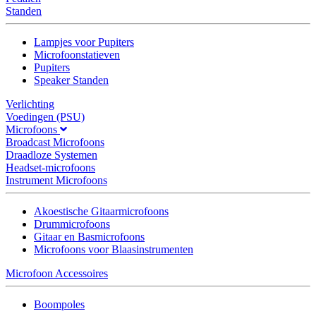
Standen
Lampjes voor Pupiters
Microfoonstatieven
Pupiters
Speaker Standen
Verlichting
Voedingen (PSU)
Microfoons
Broadcast Microfoons
Draadloze Systemen
Headset-microfoons
Instrument Microfoons
Akoestische Gitaarmicrofoons
Drummicrofoons
Gitaar en Basmicrofoons
Microfoons voor Blaasinstrumenten
Microfoon Accessoires
Boompoles