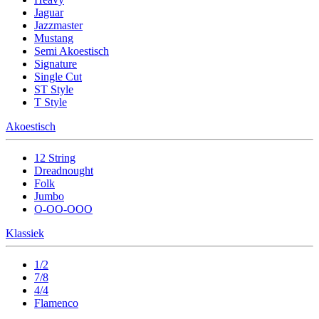
Jaguar
Jazzmaster
Mustang
Semi Akoestisch
Signature
Single Cut
ST Style
T Style
Akoestisch
12 String
Dreadnought
Folk
Jumbo
O-OO-OOO
Klassiek
1/2
7/8
4/4
Flamenco