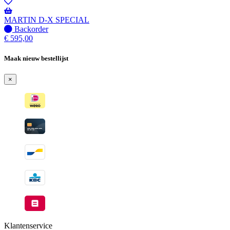
-
Wordt
verzonden
MARTIN D-X SPECIAL
wanneer
Niet
Backorder
beschikbaar
op
€
595,00
voorraad
-
Maak nieuw bestellijst
Wordt
verzonden
×
wanneer
beschikbaar
Klantenservice