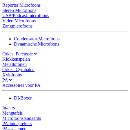
Reporter Microfoons
Stereo Microfoons
USB/Podcast-microfoons
Video Microfoons
Zangmicrofoons
Condensator Microfoons
Dynamische Microfoons
Orkest Percussie
Klokkenspelen
Metallofonen
Orkest Cymbalen
Xylofoons
PA
Accessoires voor PA
DI-Boxen
In-ears
Mengtafels
Microfoonstandaards
PA-luidsprekers
PA-systemen