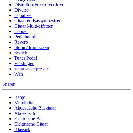
Distortion-Fuzz-Overdrive
Diverse
Equalizer
Gitaar en Bassynthesizers
Gitaar Multi-effecten
Looper
Pedalboards
Reverb
Stomp/drumboxen
Switch
Tuner Pedal
Voedingen
Volume-/expressie
Wah
Snaren
Banjo
Mandoline
Akoestische Basgitaar
Akoestisch
Elektrische Bas
Elektrische Gitaar
Klassiek