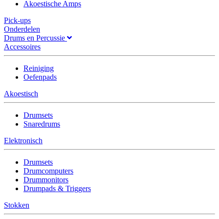
Akoestische Amps
Pick-ups
Onderdelen
Drums en Percussie
Accessoires
Reiniging
Oefenpads
Akoestisch
Drumsets
Snaredrums
Elektronisch
Drumsets
Drumcomputers
Drummonitors
Drumpads & Triggers
Stokken