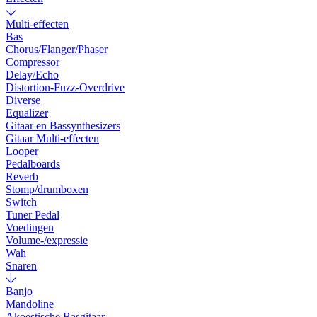
Multi-effecten
Bas
Chorus/Flanger/Phaser
Compressor
Delay/Echo
Distortion-Fuzz-Overdrive
Diverse
Equalizer
Gitaar en Bassynthesizers
Gitaar Multi-effecten
Looper
Pedalboards
Reverb
Stomp/drumboxen
Switch
Tuner Pedal
Voedingen
Volume-/expressie
Wah
Snaren
Banjo
Mandoline
Akoestische Basgitaar