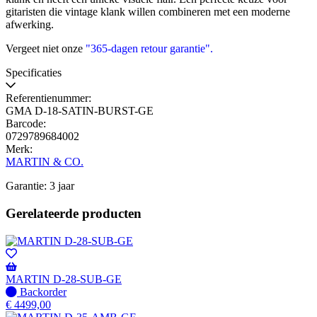
gitaristen die vintage klank willen combineren met een moderne
afwerking.
Vergeet niet onze
"365-dagen retour garantie"
.
Specificaties
Referentienummer:
GMA D-18-SATIN-BURST-GE
Barcode:
0729789684002
Merk:
MARTIN & CO.
Garantie: 3 jaar
Gerelateerde producten
MARTIN D-28-SUB-GE
Niet
Backorder
op
€
4499,00
voorraad