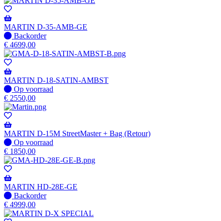
-
Wordt
verzonden
MARTIN D-35-AMB-GE
wanneer
Niet
Backorder
beschikbaar
op
€
4699,00
voorraad
-
Wordt
verzonden
MARTIN D-18-SATIN-AMBST
wanneer
Op
Op voorraad
beschikbaar
voorraad
€
2550,00
MARTIN D-15M StreetMaster + Bag (Retour)
Op
Op voorraad
voorraad
€
1850,00
MARTIN HD-28E-GE
Niet
Backorder
op
€
4999,00
voorraad