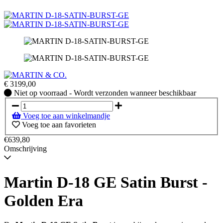
€
3199,00
Niet
Niet op voorraad - Wordt verzonden wanneer beschikbaar
op
voorraad
Voeg toe aan winkelmandje
-
Voeg toe aan favorieten
Wordt
verzonden
€639,80
wanneer
Omschrijving
beschikbaar
Martin D-18 GE Satin Burst -
Golden Era