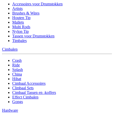
Accessoires voor Drumstokken
Artists
Brushes & Wires
Houten Tip
Mallets
Multi Rods
Nylon Tip
Tassen voor Drumstokken
Timbales
Cimbalen
Crash
Ride
Splash
China
Hihat
Cimbaal Accessoires
CImbaal Sets
Cimbaal Tassen en -koffers
Effect Cimbalen
Gongs
Hardware