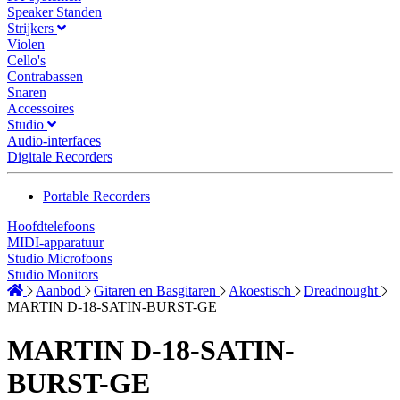
Speaker Standen
Strijkers
Violen
Cello's
Contrabassen
Snaren
Accessoires
Studio
Audio-interfaces
Digitale Recorders
Portable Recorders
Hoofdtelefoons
MIDI-apparatuur
Studio Microfoons
Studio Monitors
Aanbod
Gitaren en Basgitaren
Akoestisch
Dreadnought
MARTIN D-18-SATIN-BURST-GE
MARTIN D-18-SATIN-
BURST-GE