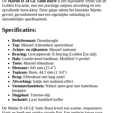
De
Martin D-18 GE Satin Burst
is een bijzondere versie van de
Golden Era-serie, met een prachtige satijnen afwerking en een
opvallende burst-kleur. Deze gitaar ademt het klassieke Martin-
gevoel, gecombineerd met een eigentijdse uitstraling en
uitzonderlijke speelbaarheid.
Specificaties:
Bodyformaat:
Dreadnought
Top:
Massief Adirondack sparrenhout
Achter- en zijkanten:
Massief mahonie
Bracing:
Gesculpteerde X-bracing (Golden Era stijl)
Hals:
Geselecteerd hardhout, Modified V-profiel
Toets:
Massief ebbenhout
Mensuur:
645 mm (25.4")
Topkam:
Been, 44.5 mm (1 3/4")
Brug:
Ebbenhout met lang zadel
Afwerking:
Satijn met sunburst-effect
Stemmechanieken:
Nikkel open-gear met butterbean
knoppen
Slagplaat:
Tortoise-stijl
Inclusief:
Luxe hardshell koffer
De Martin D-18 GE Satin Burst levert een warme, responsieve
klank en heeft een unieke visuele flair. Een perfecte keuze voor