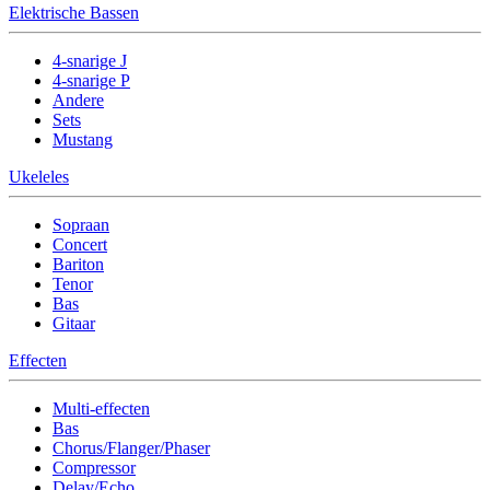
Elektrische Bassen
4-snarige J
4-snarige P
Andere
Sets
Mustang
Ukeleles
Sopraan
Concert
Bariton
Tenor
Bas
Gitaar
Effecten
Multi-effecten
Bas
Chorus/Flanger/Phaser
Compressor
Delay/Echo