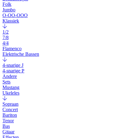
Folk
Jumbo
O-OO-OOO
Klassiek
1/2
7/8
4/4
Flamenco
Elektrische Bassen
4-snarige J
4-snarige P
Andere
Sets
Mustang
Ukeleles
Sopraan
Concert
Bariton
Tenor
Bas
Gitaar
Effecten