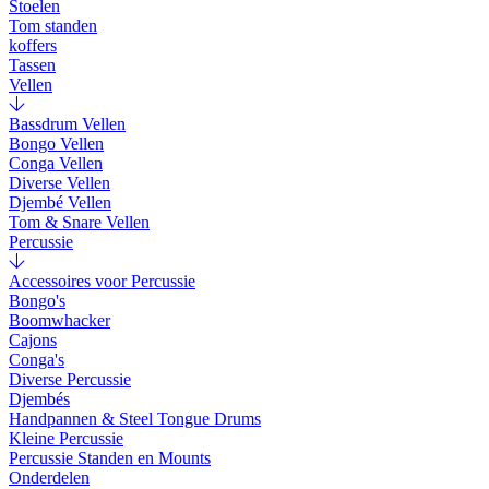
Stoelen
Tom standen
koffers
Tassen
Vellen
Bassdrum Vellen
Bongo Vellen
Conga Vellen
Diverse Vellen
Djembé Vellen
Tom & Snare Vellen
Percussie
Accessoires voor Percussie
Bongo's
Boomwhacker
Cajons
Conga's
Diverse Percussie
Djembés
Handpannen & Steel Tongue Drums
Kleine Percussie
Percussie Standen en Mounts
Onderdelen