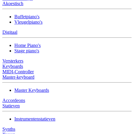
Akoestisch
Buffetpiano's
Vleugelpiano's
Digitaal
Home Piano's
Stage piano's
Versterkers
Keyboards
MIDI-Controller
Master-keyboard
Master Keyboards
Accordeons
Statieven
Instrumentenstatieven
Synths