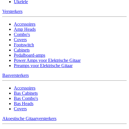
Ukelele
Versterkers
Accessoires
Amp Heads
Combo's
Covers
Footswitch
Cabinets
Pedalboard-amps
Power Amps voor Elektrische Gitaar
Preamps voor Elektrische Gitaar
Basversterkers
Accessoires
Bas Cabinets
Bas Combo's
Bas Heads
Covers
Akoestische Gitaarversterkers