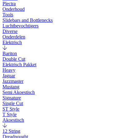
Plectra
Onderhoud
Tools
Slidebars and Bottlenecks
Luchtbevochtigers
Diverse
Onderdelen
Elektrisch
Bariton
Double Cut
Elektrisch Pakket
Heavy
Jaguar
Jazzmaster
Mustang
Semi Akoestisch
Signature
Single Cut
ST Style
T Style
Akoestisch
12 String
Dreadnought