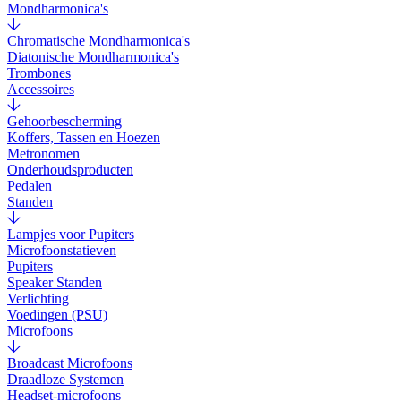
Mondharmonica's
Chromatische Mondharmonica's
Diatonische Mondharmonica's
Trombones
Accessoires
Gehoorbescherming
Koffers, Tassen en Hoezen
Metronomen
Onderhoudsproducten
Pedalen
Standen
Lampjes voor Pupiters
Microfoonstatieven
Pupiters
Speaker Standen
Verlichting
Voedingen (PSU)
Microfoons
Broadcast Microfoons
Draadloze Systemen
Headset-microfoons