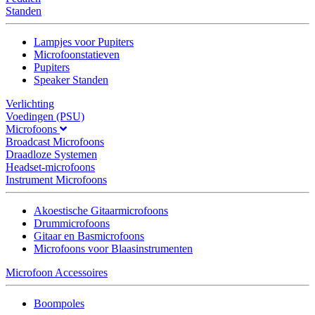
Standen
Lampjes voor Pupiters
Microfoonstatieven
Pupiters
Speaker Standen
Verlichting
Voedingen (PSU)
Microfoons
Broadcast Microfoons
Draadloze Systemen
Headset-microfoons
Instrument Microfoons
Akoestische Gitaarmicrofoons
Drummicrofoons
Gitaar en Basmicrofoons
Microfoons voor Blaasinstrumenten
Microfoon Accessoires
Boompoles