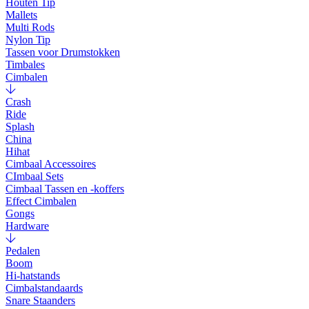
Houten Tip
Mallets
Multi Rods
Nylon Tip
Tassen voor Drumstokken
Timbales
Cimbalen
Crash
Ride
Splash
China
Hihat
Cimbaal Accessoires
CImbaal Sets
Cimbaal Tassen en -koffers
Effect Cimbalen
Gongs
Hardware
Pedalen
Boom
Hi-hatstands
Cimbalstandaards
Snare Staanders