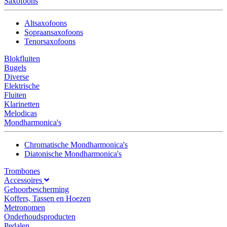
Saxofoons
Altsaxofoons
Sopraansaxofoons
Tenorsaxofoons
Blokfluiten
Bugels
Diverse
Elektrische
Fluiten
Klarinetten
Melodicas
Mondharmonica's
Chromatische Mondharmonica's
Diatonische Mondharmonica's
Trombones
Accessoires
Gehoorbescherming
Koffers, Tassen en Hoezen
Metronomen
Onderhoudsproducten
Pedalen