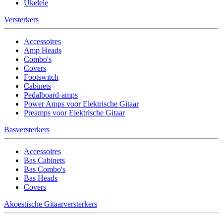
Ukelele
Versterkers
Accessoires
Amp Heads
Combo's
Covers
Footswitch
Cabinets
Pedalboard-amps
Power Amps voor Elektrische Gitaar
Preamps voor Elektrische Gitaar
Basversterkers
Accessoires
Bas Cabinets
Bas Combo's
Bas Heads
Covers
Akoestische Gitaarversterkers