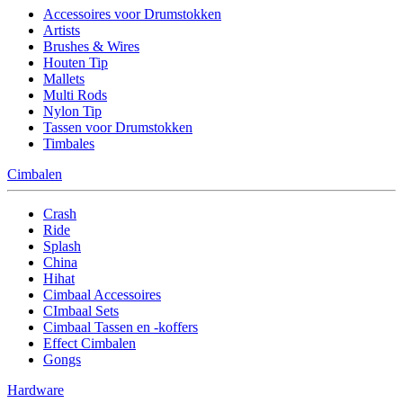
Accessoires voor Drumstokken
Artists
Brushes & Wires
Houten Tip
Mallets
Multi Rods
Nylon Tip
Tassen voor Drumstokken
Timbales
Cimbalen
Crash
Ride
Splash
China
Hihat
Cimbaal Accessoires
CImbaal Sets
Cimbaal Tassen en -koffers
Effect Cimbalen
Gongs
Hardware