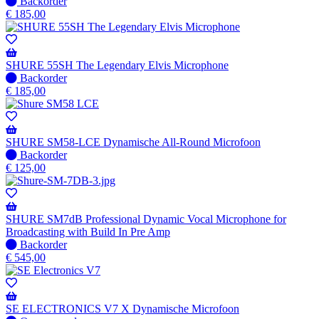
wanneer
Niet
Backorder
beschikbaar
op
€
185,00
voorraad
-
Wordt
verzonden
SHURE 55SH The Legendary Elvis Microphone
wanneer
Niet
Backorder
beschikbaar
op
€
185,00
voorraad
-
Wordt
verzonden
SHURE SM58-LCE Dynamische All-Round Microfoon
wanneer
Niet
Backorder
beschikbaar
op
€
125,00
voorraad
-
Wordt
verzonden
SHURE SM7dB Professional Dynamic Vocal Microphone for
wanneer
Broadcasting with Build In Pre Amp
beschikbaar
Niet
Backorder
op
€
545,00
voorraad
-
Wordt
verzonden
SE ELECTRONICS V7 X Dynamische Microfoon