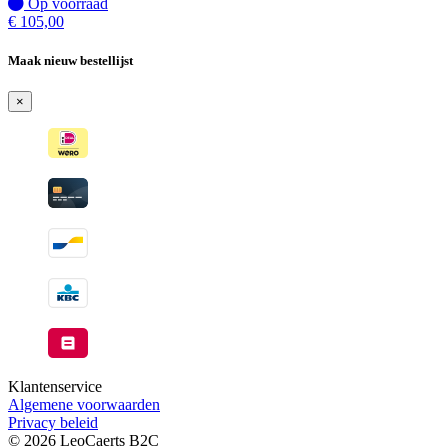
wanneer
Op
Op voorraad
beschikbaar
voorraad
€
105,00
Maak nieuw bestellijst
×
Klantenservice
Algemene voorwaarden
Privacy beleid
© 2026 LeoCaerts B2C