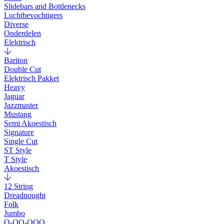
Slidebars and Bottlenecks
Luchtbevochtigers
Diverse
Onderdelen
Elektrisch
Bariton
Double Cut
Elektrisch Pakket
Heavy
Jaguar
Jazzmaster
Mustang
Semi Akoestisch
Signature
Single Cut
ST Style
T Style
Akoestisch
12 String
Dreadnought
Folk
Jumbo
O-OO-OOO