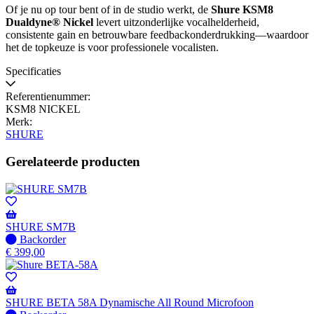
Of je nu op tour bent of in de studio werkt, de
Shure KSM8
Dualdyne® Nickel
levert uitzonderlijke vocalhelderheid,
consistente gain en betrouwbare feedbackonderdrukking—waardoor
het de topkeuze is voor professionele vocalisten.
Specificaties
Referentienummer:
KSM8 NICKEL
Merk:
SHURE
Gerelateerde producten
SHURE SM7B
Niet
Backorder
op
€
399,00
voorraad
-
Wordt
verzonden
SHURE BETA 58A Dynamische All Round Microfoon