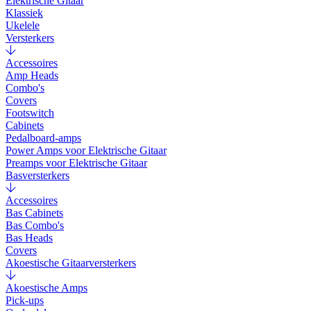
Elektrische Gitaar
Klassiek
Ukelele
Versterkers
Accessoires
Amp Heads
Combo's
Covers
Footswitch
Cabinets
Pedalboard-amps
Power Amps voor Elektrische Gitaar
Preamps voor Elektrische Gitaar
Basversterkers
Accessoires
Bas Cabinets
Bas Combo's
Bas Heads
Covers
Akoestische Gitaarversterkers
Akoestische Amps
Pick-ups