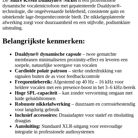
De
Shure KSM8 Dualdyne® Nickel
is een professionele
dynamische vocalemicrofoon met gepatenteerde Dualdyne®-
technologie, die ongeëvenaarde helderheid, consistente gain en
uitstekende lage-frequentiecontrole biedt. De nikkelgeplateerde
afwerking zorgt voor duurzaamheid en een stijlvolle, podiumklare
uitstraling.
Belangrijkste kenmerken:
Dualdyne® dynamische capsule
– twee gematchte
membranen minimaliseren proximity-effect en leveren een
soepele, natuurlijke weergave van vocalen
Cardioïde polair patroon
– sterke onderdrukking van
signalen buiten de as voor feedbackcontrole
Frequentiebereik:
Afgestemd op 40 Hz – 16 kHz voor
heldere vocalen met een presence‑boost in het 3–6 kHz‑bereik
Hoge SPL-capaciteit
– kan zonder vervorming omgaan met
luide geluidsbronnen
Robuuste nikkelafwerking
– duurzaam en corrosiebestendig
voor langdurig gebruik
Inclusief accessoires:
Draaiadapter voor statief en ritssluiting
draagtas
Aansluiting:
Standaard XLR-uitgang voor eenvoudige
integratie in professionele audiosystemen