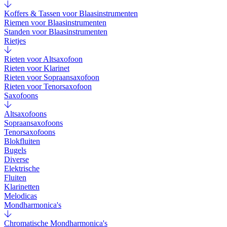
Koffers & Tassen voor Blaasinstrumenten
Riemen voor Blaasinstrumenten
Standen voor Blaasinstrumenten
Rietjes
Rieten voor Altsaxofoon
Rieten voor Klarinet
Rieten voor Sopraansaxofoon
Rieten voor Tenorsaxofoon
Saxofoons
Altsaxofoons
Sopraansaxofoons
Tenorsaxofoons
Blokfluiten
Bugels
Diverse
Elektrische
Fluiten
Klarinetten
Melodicas
Mondharmonica's
Chromatische Mondharmonica's