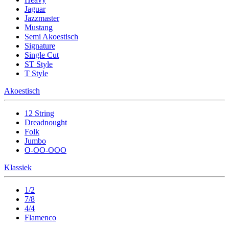
Jaguar
Jazzmaster
Mustang
Semi Akoestisch
Signature
Single Cut
ST Style
T Style
Akoestisch
12 String
Dreadnought
Folk
Jumbo
O-OO-OOO
Klassiek
1/2
7/8
4/4
Flamenco