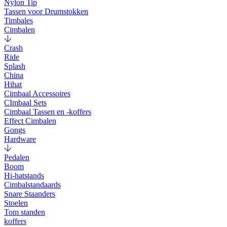
Nylon Tip
Tassen voor Drumstokken
Timbales
Cimbalen
Crash
Ride
Splash
China
Hihat
Cimbaal Accessoires
CImbaal Sets
Cimbaal Tassen en -koffers
Effect Cimbalen
Gongs
Hardware
Pedalen
Boom
Hi-hatstands
Cimbalstandaards
Snare Staanders
Stoelen
Tom standen
koffers