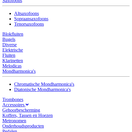
Saxofoons
Altsaxofoons
Sopraansaxofoons
Tenorsaxofoons
Blokfluiten
Bugels
Diverse
Elektrische
Fluiten
Klarinetten
Melodicas
Mondharmonica's
Chromatische Mondharmonica's
Diatonische Mondharmonica's
Trombones
Accessoires
Gehoorbescherming
Koffers, Tassen en Hoezen
Metronomen
Onderhoudsproducten
Pedalen