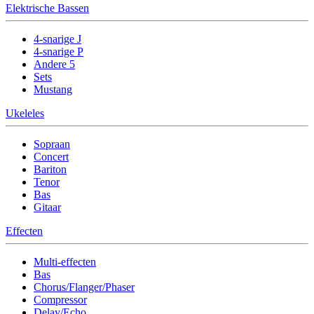
Elektrische Bassen
4-snarige J
4-snarige P
Andere 5
Sets
Mustang
Ukeleles
Sopraan
Concert
Bariton
Tenor
Bas
Gitaar
Effecten
Multi-effecten
Bas
Chorus/Flanger/Phaser
Compressor
Delay/Echo