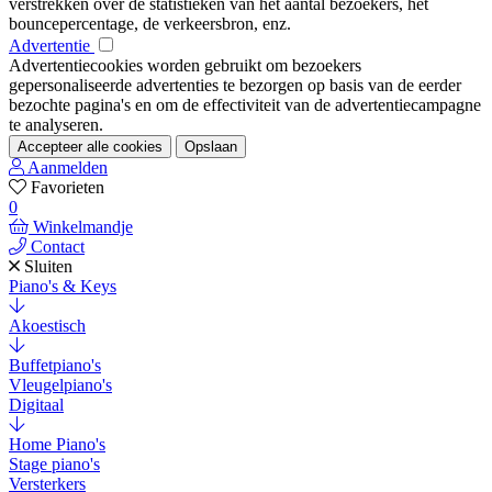
verstrekken over de statistieken van het aantal bezoekers, het
bouncepercentage, de verkeersbron, enz.
Advertentie
Advertentiecookies worden gebruikt om bezoekers
gepersonaliseerde advertenties te bezorgen op basis van de eerder
bezochte pagina's en om de effectiviteit van de advertentiecampagne
te analyseren.
Accepteer alle cookies
Opslaan
Aanmelden
Favorieten
0
Winkelmandje
Contact
Sluiten
Piano's & Keys
Akoestisch
Buffetpiano's
Vleugelpiano's
Digitaal
Home Piano's
Stage piano's
Versterkers