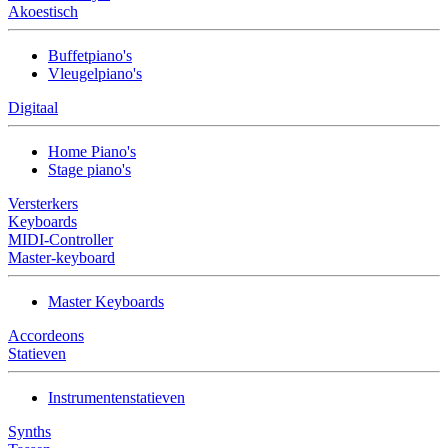
Akoestisch
Buffetpiano's
Vleugelpiano's
Digitaal
Home Piano's
Stage piano's
Versterkers
Keyboards
MIDI-Controller
Master-keyboard
Master Keyboards
Accordeons
Statieven
Instrumentenstatieven
Synths