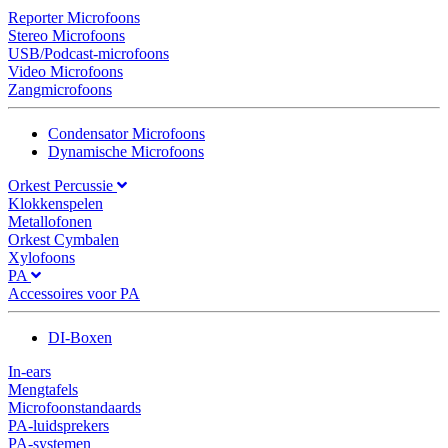
Reporter Microfoons
Stereo Microfoons
USB/Podcast-microfoons
Video Microfoons
Zangmicrofoons
Condensator Microfoons
Dynamische Microfoons
Orkest Percussie
Klokkenspelen
Metallofonen
Orkest Cymbalen
Xylofoons
PA
Accessoires voor PA
DI-Boxen
In-ears
Mengtafels
Microfoonstandaards
PA-luidsprekers
PA-systemen