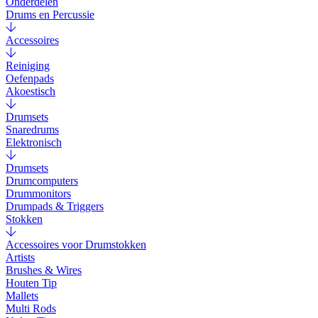
Onderdelen
Drums en Percussie
Accessoires
Reiniging
Oefenpads
Akoestisch
Drumsets
Snaredrums
Elektronisch
Drumsets
Drumcomputers
Drummonitors
Drumpads & Triggers
Stokken
Accessoires voor Drumstokken
Artists
Brushes & Wires
Houten Tip
Mallets
Multi Rods