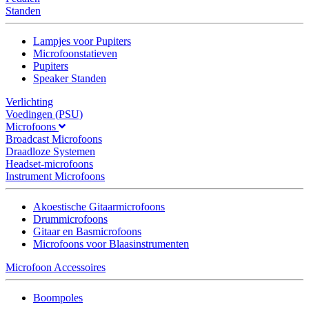
Standen
Lampjes voor Pupiters
Microfoonstatieven
Pupiters
Speaker Standen
Verlichting
Voedingen (PSU)
Microfoons
Broadcast Microfoons
Draadloze Systemen
Headset-microfoons
Instrument Microfoons
Akoestische Gitaarmicrofoons
Drummicrofoons
Gitaar en Basmicrofoons
Microfoons voor Blaasinstrumenten
Microfoon Accessoires
Boompoles