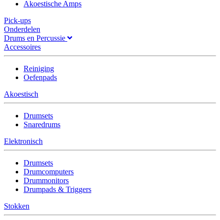
Akoestische Amps
Pick-ups
Onderdelen
Drums en Percussie
Accessoires
Reiniging
Oefenpads
Akoestisch
Drumsets
Snaredrums
Elektronisch
Drumsets
Drumcomputers
Drummonitors
Drumpads & Triggers
Stokken