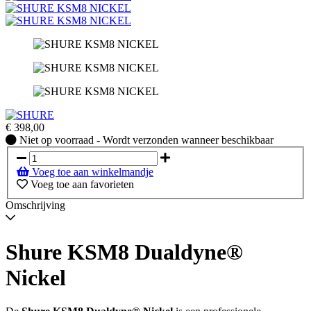
€
398,00
Niet
Niet op voorraad - Wordt verzonden wanneer beschikbaar
op
voorraad
Voeg toe aan winkelmandje
-
Voeg toe aan favorieten
Wordt
verzonden
Omschrijving
wanneer
beschikbaar
Shure KSM8 Dualdyne®
Nickel