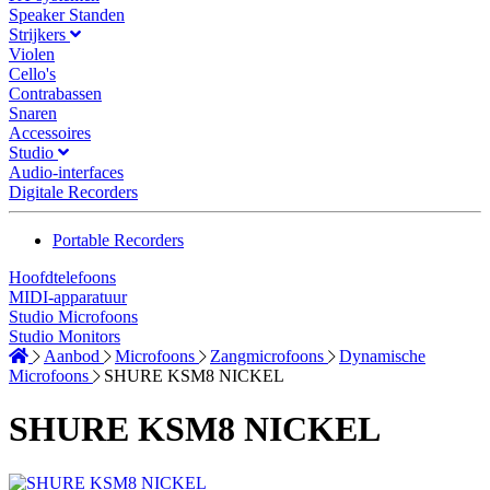
Speaker Standen
Strijkers
Violen
Cello's
Contrabassen
Snaren
Accessoires
Studio
Audio-interfaces
Digitale Recorders
Portable Recorders
Hoofdtelefoons
MIDI-apparatuur
Studio Microfoons
Studio Monitors
Aanbod
Microfoons
Zangmicrofoons
Dynamische
Microfoons
SHURE KSM8 NICKEL
SHURE KSM8 NICKEL