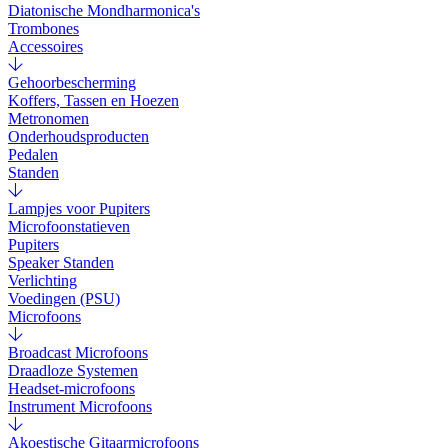
Diatonische Mondharmonica's
Trombones
Accessoires
Gehoorbescherming
Koffers, Tassen en Hoezen
Metronomen
Onderhoudsproducten
Pedalen
Standen
Lampjes voor Pupiters
Microfoonstatieven
Pupiters
Speaker Standen
Verlichting
Voedingen (PSU)
Microfoons
Broadcast Microfoons
Draadloze Systemen
Headset-microfoons
Instrument Microfoons
Akoestische Gitaarmicrofoons