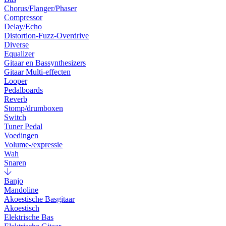
Chorus/Flanger/Phaser
Compressor
Delay/Echo
Distortion-Fuzz-Overdrive
Diverse
Equalizer
Gitaar en Bassynthesizers
Gitaar Multi-effecten
Looper
Pedalboards
Reverb
Stomp/drumboxen
Switch
Tuner Pedal
Voedingen
Volume-/expressie
Wah
Snaren
Banjo
Mandoline
Akoestische Basgitaar
Akoestisch
Elektrische Bas