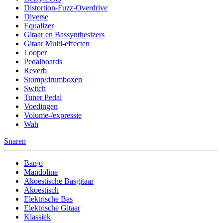
Distortion-Fuzz-Overdrive
Diverse
Equalizer
Gitaar en Bassynthesizers
Gitaar Multi-effecten
Looper
Pedalboards
Reverb
Stomp/drumboxen
Switch
Tuner Pedal
Voedingen
Volume-/expressie
Wah
Snaren
Banjo
Mandoline
Akoestische Basgitaar
Akoestisch
Elektrische Bas
Elektrische Gitaar
Klassiek