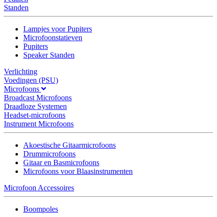
Standen
Lampjes voor Pupiters
Microfoonstatieven
Pupiters
Speaker Standen
Verlichting
Voedingen (PSU)
Microfoons
Broadcast Microfoons
Draadloze Systemen
Headset-microfoons
Instrument Microfoons
Akoestische Gitaarmicrofoons
Drummicrofoons
Gitaar en Basmicrofoons
Microfoons voor Blaasinstrumenten
Microfoon Accessoires
Boompoles