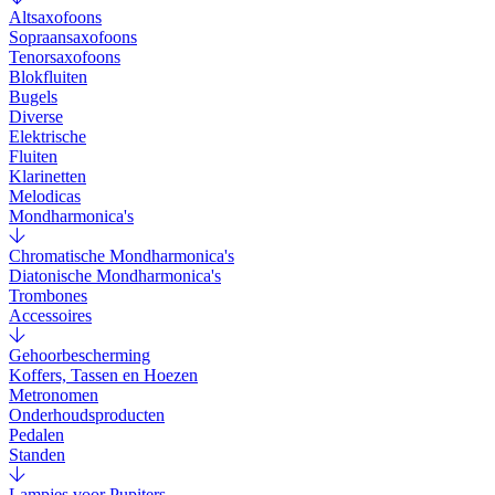
Altsaxofoons
Sopraansaxofoons
Tenorsaxofoons
Blokfluiten
Bugels
Diverse
Elektrische
Fluiten
Klarinetten
Melodicas
Mondharmonica's
Chromatische Mondharmonica's
Diatonische Mondharmonica's
Trombones
Accessoires
Gehoorbescherming
Koffers, Tassen en Hoezen
Metronomen
Onderhoudsproducten
Pedalen
Standen
Lampjes voor Pupiters