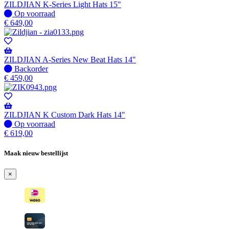
verzonden
ZILDJIAN K-Series Light Hats 15"
wanneer
Op
Op voorraad
beschikbaar
voorraad
€
649,00
ZILDJIAN A-Series New Beat Hats 14"
Niet
Backorder
op
€
459,00
voorraad
-
Wordt
verzonden
ZILDJIAN K Custom Dark Hats 14"
wanneer
Op
Op voorraad
beschikbaar
voorraad
€
619,00
Maak nieuw bestellijst
×