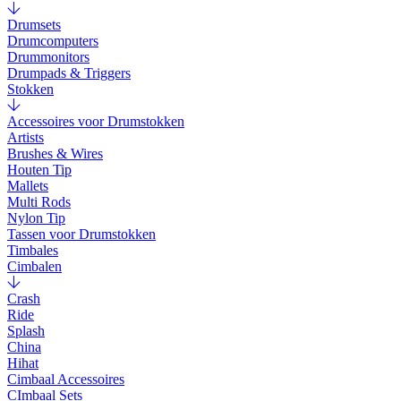
Drumsets
Drumcomputers
Drummonitors
Drumpads & Triggers
Stokken
Accessoires voor Drumstokken
Artists
Brushes & Wires
Houten Tip
Mallets
Multi Rods
Nylon Tip
Tassen voor Drumstokken
Timbales
Cimbalen
Crash
Ride
Splash
China
Hihat
Cimbaal Accessoires
CImbaal Sets