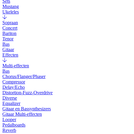
Sets
Mustang
Ukeleles
Sopraan
Concert
Bariton
Tenor
Bas
Gitaar
Effecten
Multi-effecten
Bas
Chorus/Flanger/Phaser
Compressor
Delay/Echo
Distortion-Fuzz-Overdrive
Diverse
Equalizer
Gitaar en Bassynthesizers
Gitaar Multi-effecten
Looper
Pedalboards
Reverb