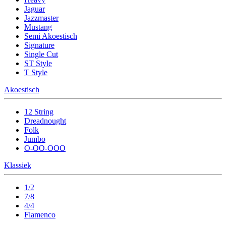
Jaguar
Jazzmaster
Mustang
Semi Akoestisch
Signature
Single Cut
ST Style
T Style
Akoestisch
12 String
Dreadnought
Folk
Jumbo
O-OO-OOO
Klassiek
1/2
7/8
4/4
Flamenco