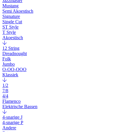
Jazzmaster
Mustang
Semi Akoestisch
Signature
Single Cut
ST Style
T Style
Akoestisch
12 String
Dreadnought
Folk
Jumbo
O-OO-OOO
Klassiek
1/2
7/8
4/4
Flamenco
Elektrische Bassen
4-snarige J
4-snarige P
Andere