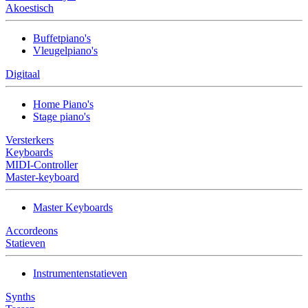
Akoestisch
Buffetpiano's
Vleugelpiano's
Digitaal
Home Piano's
Stage piano's
Versterkers
Keyboards
MIDI-Controller
Master-keyboard
Master Keyboards
Accordeons
Statieven
Instrumentenstatieven
Synths