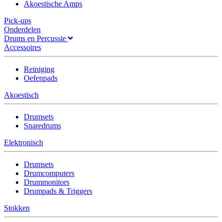
Akoestische Amps
Pick-ups
Onderdelen
Drums en Percussie
Accessoires
Reiniging
Oefenpads
Akoestisch
Drumsets
Snaredrums
Elektronisch
Drumsets
Drumcomputers
Drummonitors
Drumpads & Triggers
Stokken