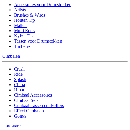
Accessoires voor Drumstokken
Artists
Brushes & Wires
Houten Tip
Mallets
Multi Rods
Nylon Tip
Tassen voor Drumstokken
Timbales
Cimbalen
Crash
Ride
Splash
China
Hihat
Cimbaal Accessoires
CImbaal Sets
Cimbaal Tassen en -koffers
Effect Cimbalen
Gongs
Hardware