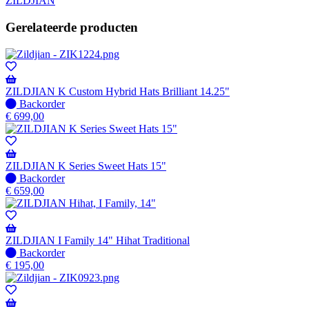
ZILDJIAN
Gerelateerde producten
ZILDJIAN K Custom Hybrid Hats Brilliant 14.25"
Niet
Backorder
op
€
699,00
voorraad
-
Wordt
verzonden
ZILDJIAN K Series Sweet Hats 15"
wanneer
Niet
Backorder
beschikbaar
op
€
659,00
voorraad
-
Wordt
verzonden
ZILDJIAN I Family 14" Hihat Traditional
wanneer
Niet
Backorder
beschikbaar
op
€
195,00
voorraad
-
Wordt