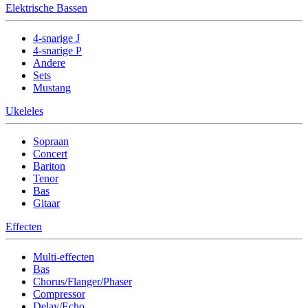
Elektrische Bassen
4-snarige J
4-snarige P
Andere
Sets
Mustang
Ukeleles
Sopraan
Concert
Bariton
Tenor
Bas
Gitaar
Effecten
Multi-effecten
Bas
Chorus/Flanger/Phaser
Compressor
Delay/Echo