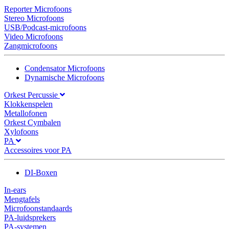
Reporter Microfoons
Stereo Microfoons
USB/Podcast-microfoons
Video Microfoons
Zangmicrofoons
Condensator Microfoons
Dynamische Microfoons
Orkest Percussie
Klokkenspelen
Metallofonen
Orkest Cymbalen
Xylofoons
PA
Accessoires voor PA
DI-Boxen
In-ears
Mengtafels
Microfoonstandaards
PA-luidsprekers
PA-systemen