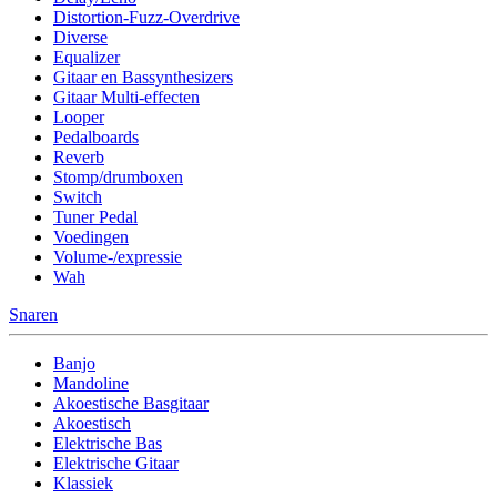
Distortion-Fuzz-Overdrive
Diverse
Equalizer
Gitaar en Bassynthesizers
Gitaar Multi-effecten
Looper
Pedalboards
Reverb
Stomp/drumboxen
Switch
Tuner Pedal
Voedingen
Volume-/expressie
Wah
Snaren
Banjo
Mandoline
Akoestische Basgitaar
Akoestisch
Elektrische Bas
Elektrische Gitaar
Klassiek