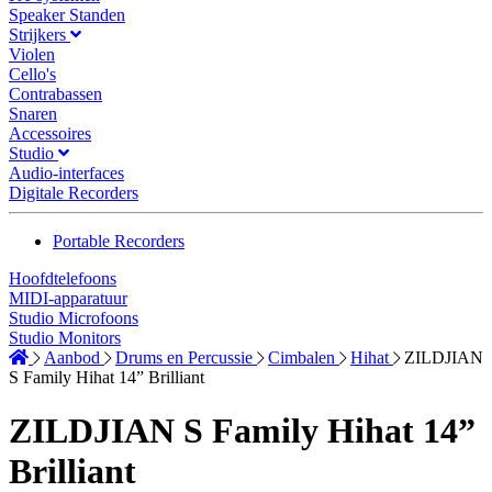
Speaker Standen
Strijkers
Violen
Cello's
Contrabassen
Snaren
Accessoires
Studio
Audio-interfaces
Digitale Recorders
Portable Recorders
Hoofdtelefoons
MIDI-apparatuur
Studio Microfoons
Studio Monitors
Aanbod
Drums en Percussie
Cimbalen
Hihat
ZILDJIAN
S Family Hihat 14” Brilliant
ZILDJIAN S Family Hihat 14”
Brilliant