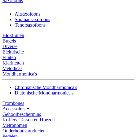
Saxofoons
Altsaxofoons
Sopraansaxofoons
Tenorsaxofoons
Blokfluiten
Bugels
Diverse
Elektrische
Fluiten
Klarinetten
Melodicas
Mondharmonica's
Chromatische Mondharmonica's
Diatonische Mondharmonica's
Trombones
Accessoires
Gehoorbescherming
Koffers, Tassen en Hoezen
Metronomen
Onderhoudsproducten
Pedalen