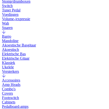
Stomp/drumboxen
Switch
Tuner Pedal
Voedingen
Volume-/expressie
Wah
Snaren
Banjo
Mandoline
Akoestische Basgitaar
Akoestisch
Elektrische Bas
Elektrische Gitaar
Klassiek
Ukelele
Versterkers
Accessoires
Amp Heads
Combo's
Covers
Footswitch
Cabinets
Pedalboard-amps