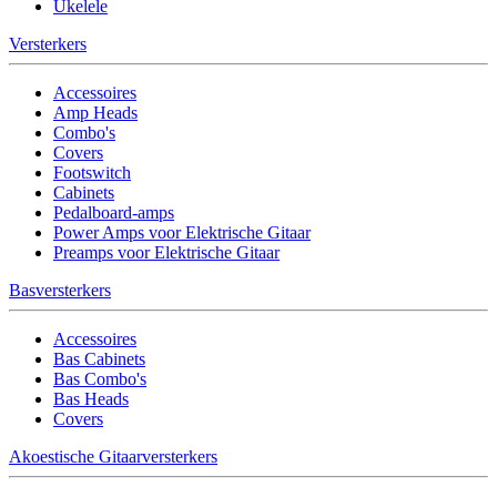
Ukelele
Versterkers
Accessoires
Amp Heads
Combo's
Covers
Footswitch
Cabinets
Pedalboard-amps
Power Amps voor Elektrische Gitaar
Preamps voor Elektrische Gitaar
Basversterkers
Accessoires
Bas Cabinets
Bas Combo's
Bas Heads
Covers
Akoestische Gitaarversterkers