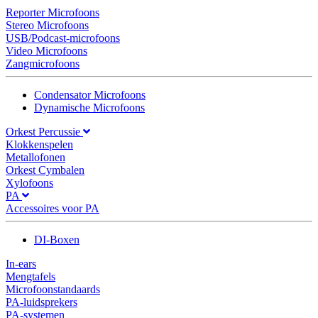
Reporter Microfoons
Stereo Microfoons
USB/Podcast-microfoons
Video Microfoons
Zangmicrofoons
Condensator Microfoons
Dynamische Microfoons
Orkest Percussie
Klokkenspelen
Metallofonen
Orkest Cymbalen
Xylofoons
PA
Accessoires voor PA
DI-Boxen
In-ears
Mengtafels
Microfoonstandaards
PA-luidsprekers
PA-systemen