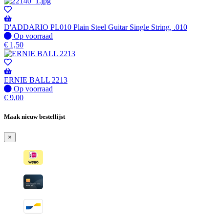
D'ADDARIO PL010 Plain Steel Guitar Single String, .010
Op
Op voorraad
voorraad
€
1,50
ERNIE BALL 2213
Op
Op voorraad
voorraad
€
9,00
Maak nieuw bestellijst
×