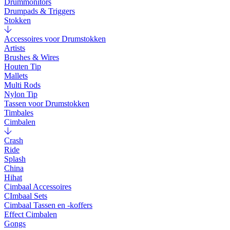
Drummonitors
Drumpads & Triggers
Stokken
Accessoires voor Drumstokken
Artists
Brushes & Wires
Houten Tip
Mallets
Multi Rods
Nylon Tip
Tassen voor Drumstokken
Timbales
Cimbalen
Crash
Ride
Splash
China
Hihat
Cimbaal Accessoires
CImbaal Sets
Cimbaal Tassen en -koffers
Effect Cimbalen
Gongs