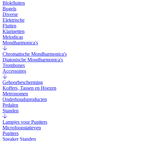
Blokfluiten
Bugels
Diverse
Elektrische
Fluiten
Klarinetten
Melodicas
Mondharmonica's
Chromatische Mondharmonica's
Diatonische Mondharmonica's
Trombones
Accessoires
Gehoorbescherming
Koffers, Tassen en Hoezen
Metronomen
Onderhoudsproducten
Pedalen
Standen
Lampjes voor Pupiters
Microfoonstatieven
Pupiters
Speaker Standen