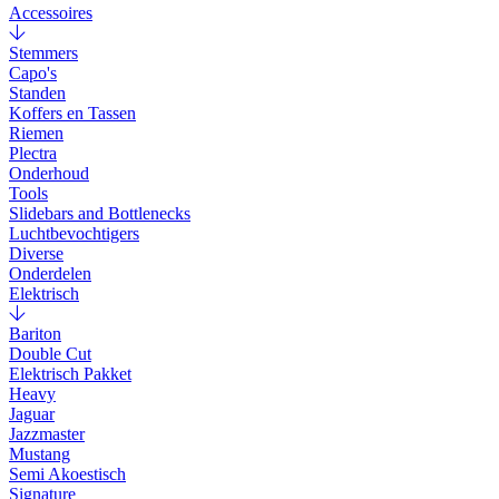
Accessoires
Stemmers
Capo's
Standen
Koffers en Tassen
Riemen
Plectra
Onderhoud
Tools
Slidebars and Bottlenecks
Luchtbevochtigers
Diverse
Onderdelen
Elektrisch
Bariton
Double Cut
Elektrisch Pakket
Heavy
Jaguar
Jazzmaster
Mustang
Semi Akoestisch
Signature