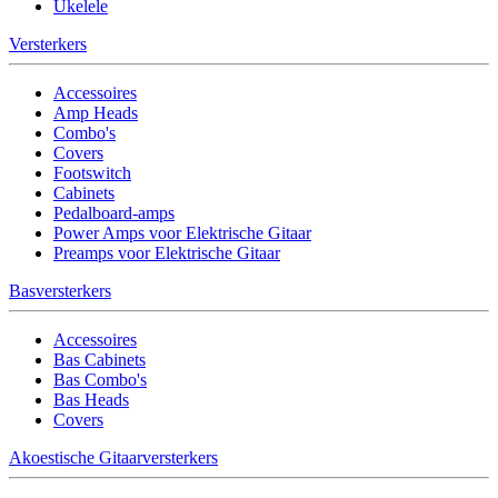
Ukelele
Versterkers
Accessoires
Amp Heads
Combo's
Covers
Footswitch
Cabinets
Pedalboard-amps
Power Amps voor Elektrische Gitaar
Preamps voor Elektrische Gitaar
Basversterkers
Accessoires
Bas Cabinets
Bas Combo's
Bas Heads
Covers
Akoestische Gitaarversterkers