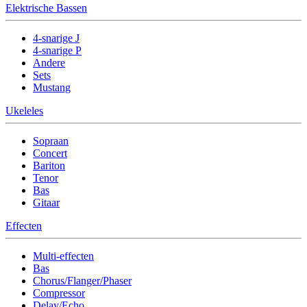
Elektrische Bassen
4-snarige J
4-snarige P
Andere
Sets
Mustang
Ukeleles
Sopraan
Concert
Bariton
Tenor
Bas
Gitaar
Effecten
Multi-effecten
Bas
Chorus/Flanger/Phaser
Compressor
Delay/Echo