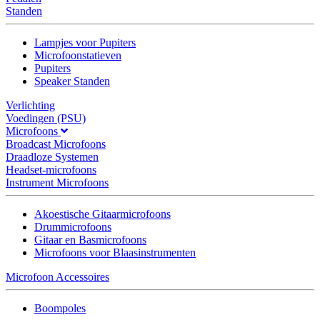
Standen
Lampjes voor Pupiters
Microfoonstatieven
Pupiters
Speaker Standen
Verlichting
Voedingen (PSU)
Microfoons
Broadcast Microfoons
Draadloze Systemen
Headset-microfoons
Instrument Microfoons
Akoestische Gitaarmicrofoons
Drummicrofoons
Gitaar en Basmicrofoons
Microfoons voor Blaasinstrumenten
Microfoon Accessoires
Boompoles