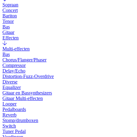
Sopraan
Concert
Bariton
Tenor
Bas
Gitaar
Effecten
Multi-effecten
Bas
Chorus/Flanger/Phaser
Compressor
Delay/Echo
Distortion-Fuzz-Overdrive
Diverse
Equalizer
Gitaar en Bassynthesizers
Gitaar Multi-effecten
Looper
Pedalboards
Reverb
Stomp/drumboxen
Switch
Tuner Pedal
Voedingen