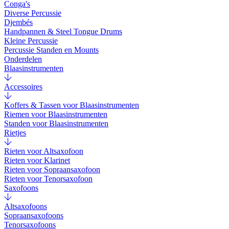
Conga's
Diverse Percussie
Djembés
Handpannen & Steel Tongue Drums
Kleine Percussie
Percussie Standen en Mounts
Onderdelen
Blaasinstrumenten
Accessoires
Koffers & Tassen voor Blaasinstrumenten
Riemen voor Blaasinstrumenten
Standen voor Blaasinstrumenten
Rietjes
Rieten voor Altsaxofoon
Rieten voor Klarinet
Rieten voor Sopraansaxofoon
Rieten voor Tenorsaxofoon
Saxofoons
Altsaxofoons
Sopraansaxofoons
Tenorsaxofoons