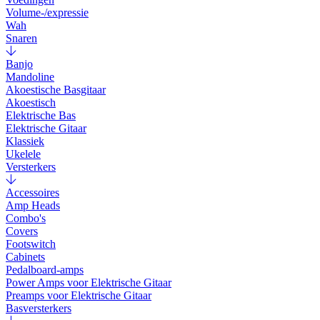
Volume-/expressie
Wah
Snaren
Banjo
Mandoline
Akoestische Basgitaar
Akoestisch
Elektrische Bas
Elektrische Gitaar
Klassiek
Ukelele
Versterkers
Accessoires
Amp Heads
Combo's
Covers
Footswitch
Cabinets
Pedalboard-amps
Power Amps voor Elektrische Gitaar
Preamps voor Elektrische Gitaar
Basversterkers