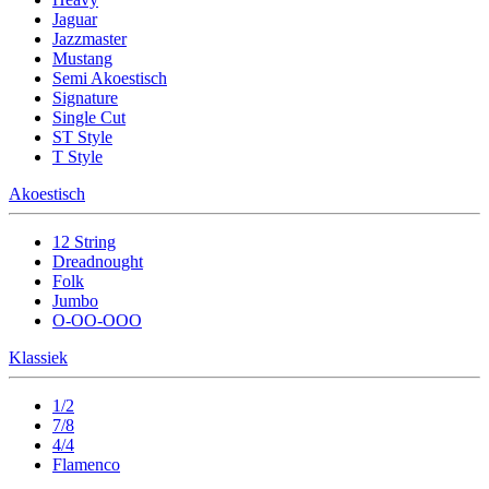
Jaguar
Jazzmaster
Mustang
Semi Akoestisch
Signature
Single Cut
ST Style
T Style
Akoestisch
12 String
Dreadnought
Folk
Jumbo
O-OO-OOO
Klassiek
1/2
7/8
4/4
Flamenco