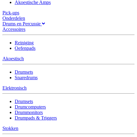
Akoestische Amps
Pick-ups
Onderdelen
Drums en Percussie
Accessoires
Reiniging
Oefenpads
Akoestisch
Drumsets
Snaredrums
Elektronisch
Drumsets
Drumcomputers
Drummonitors
Drumpads & Triggers
Stokken