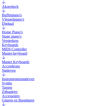
Akoestisch
Buffetpiano's
Vleugelpiano's
Digitaal
Home Piano's
Stage piano's
Versterkers
Keyboards
MIDI-Controller
Master-keyboard
Master Keyboards
Accordeons
Statieven
Instrumentenstatieven
Synths
Tassen
Zitbankjes
Accessoires
Gitaren en Basgitaren