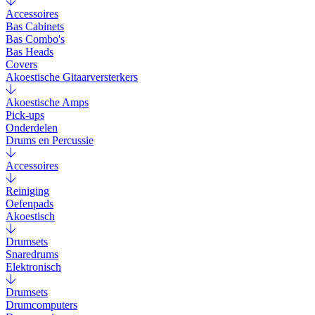
Accessoires
Bas Cabinets
Bas Combo's
Bas Heads
Covers
Akoestische Gitaarversterkers
Akoestische Amps
Pick-ups
Onderdelen
Drums en Percussie
Accessoires
Reiniging
Oefenpads
Akoestisch
Drumsets
Snaredrums
Elektronisch
Drumsets
Drumcomputers