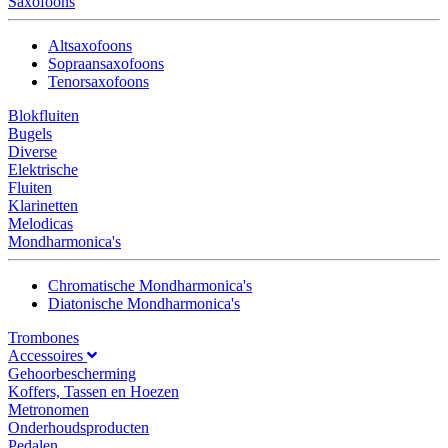
Saxofoons
Altsaxofoons
Sopraansaxofoons
Tenorsaxofoons
Blokfluiten
Bugels
Diverse
Elektrische
Fluiten
Klarinetten
Melodicas
Mondharmonica's
Chromatische Mondharmonica's
Diatonische Mondharmonica's
Trombones
Accessoires
Gehoorbescherming
Koffers, Tassen en Hoezen
Metronomen
Onderhoudsproducten
Pedalen