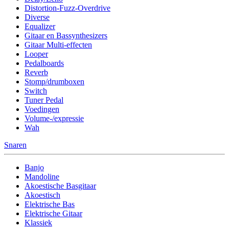
Distortion-Fuzz-Overdrive
Diverse
Equalizer
Gitaar en Bassynthesizers
Gitaar Multi-effecten
Looper
Pedalboards
Reverb
Stomp/drumboxen
Switch
Tuner Pedal
Voedingen
Volume-/expressie
Wah
Snaren
Banjo
Mandoline
Akoestische Basgitaar
Akoestisch
Elektrische Bas
Elektrische Gitaar
Klassiek