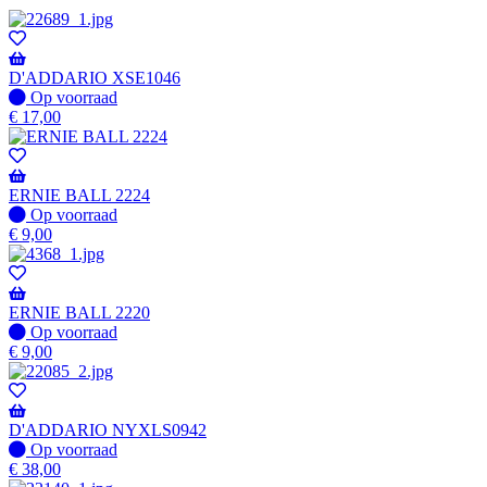
D'ADDARIO XSE1046
Op
Op voorraad
voorraad
€
17,00
ERNIE BALL 2224
Op
Op voorraad
voorraad
€
9,00
ERNIE BALL 2220
Op
Op voorraad
voorraad
€
9,00
D'ADDARIO NYXLS0942
Op
Op voorraad
voorraad
€
38,00