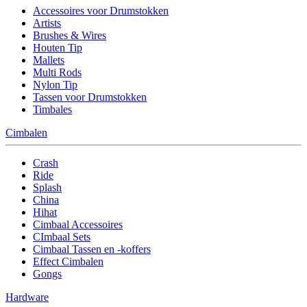
Accessoires voor Drumstokken
Artists
Brushes & Wires
Houten Tip
Mallets
Multi Rods
Nylon Tip
Tassen voor Drumstokken
Timbales
Cimbalen
Crash
Ride
Splash
China
Hihat
Cimbaal Accessoires
CImbaal Sets
Cimbaal Tassen en -koffers
Effect Cimbalen
Gongs
Hardware