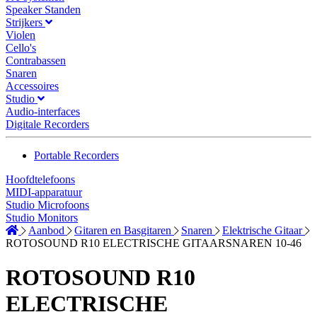
Speaker Standen
Strijkers
Violen
Cello's
Contrabassen
Snaren
Accessoires
Studio
Audio-interfaces
Digitale Recorders
Portable Recorders
Hoofdtelefoons
MIDI-apparatuur
Studio Microfoons
Studio Monitors
Aanbod
Gitaren en Basgitaren
Snaren
Elektrische Gitaar
ROTOSOUND R10 ELECTRISCHE GITAARSNAREN 10-46
ROTOSOUND R10
ELECTRISCHE