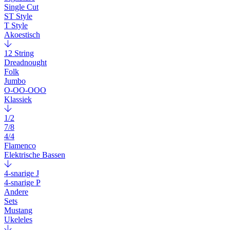
Single Cut
ST Style
T Style
Akoestisch
12 String
Dreadnought
Folk
Jumbo
O-OO-OOO
Klassiek
1/2
7/8
4/4
Flamenco
Elektrische Bassen
4-snarige J
4-snarige P
Andere
Sets
Mustang
Ukeleles