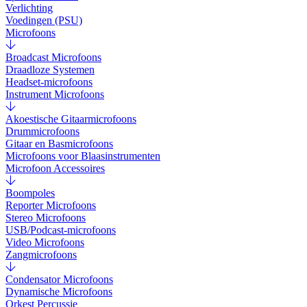
Verlichting
Voedingen (PSU)
Microfoons
Broadcast Microfoons
Draadloze Systemen
Headset-microfoons
Instrument Microfoons
Akoestische Gitaarmicrofoons
Drummicrofoons
Gitaar en Basmicrofoons
Microfoons voor Blaasinstrumenten
Microfoon Accessoires
Boompoles
Reporter Microfoons
Stereo Microfoons
USB/Podcast-microfoons
Video Microfoons
Zangmicrofoons
Condensator Microfoons
Dynamische Microfoons
Orkest Percussie