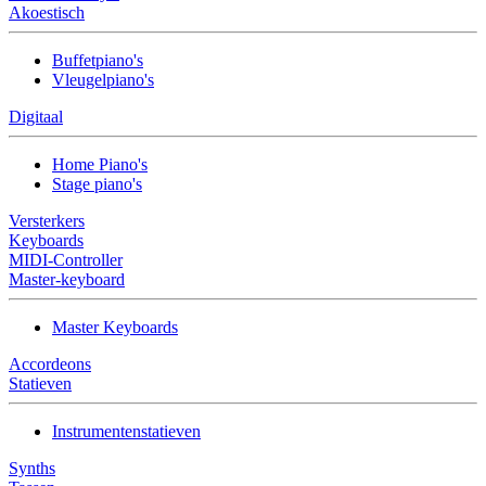
Akoestisch
Buffetpiano's
Vleugelpiano's
Digitaal
Home Piano's
Stage piano's
Versterkers
Keyboards
MIDI-Controller
Master-keyboard
Master Keyboards
Accordeons
Statieven
Instrumentenstatieven
Synths