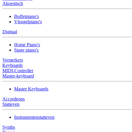
Akoestisch
Buffetpiano's
Vleugelpiano's
Digitaal
Home Piano's
Stage piano's
Versterkers
Keyboards
MIDI-Controller
Master-keyboard
Master Keyboards
Accordeons
Statieven
Instrumentenstatieven
Synths