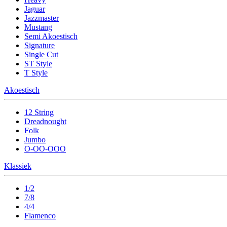
Jaguar
Jazzmaster
Mustang
Semi Akoestisch
Signature
Single Cut
ST Style
T Style
Akoestisch
12 String
Dreadnought
Folk
Jumbo
O-OO-OOO
Klassiek
1/2
7/8
4/4
Flamenco