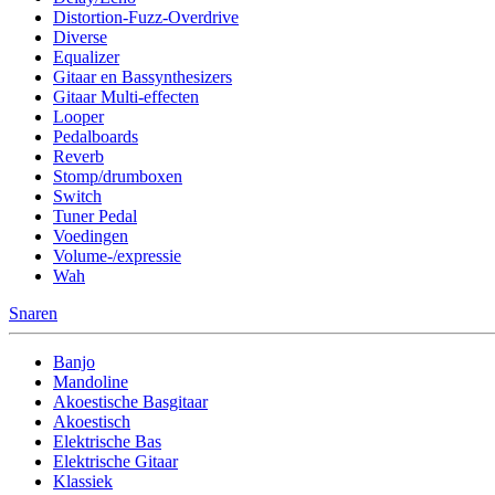
Distortion-Fuzz-Overdrive
Diverse
Equalizer
Gitaar en Bassynthesizers
Gitaar Multi-effecten
Looper
Pedalboards
Reverb
Stomp/drumboxen
Switch
Tuner Pedal
Voedingen
Volume-/expressie
Wah
Snaren
Banjo
Mandoline
Akoestische Basgitaar
Akoestisch
Elektrische Bas
Elektrische Gitaar
Klassiek