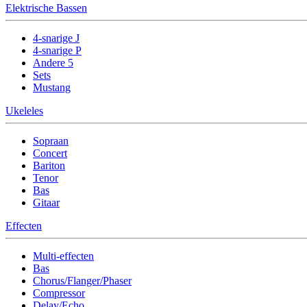
Elektrische Bassen
4-snarige J
4-snarige P
Andere 5
Sets
Mustang
Ukeleles
Sopraan
Concert
Bariton
Tenor
Bas
Gitaar
Effecten
Multi-effecten
Bas
Chorus/Flanger/Phaser
Compressor
Delay/Echo