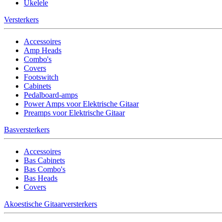
Ukelele
Versterkers
Accessoires
Amp Heads
Combo's
Covers
Footswitch
Cabinets
Pedalboard-amps
Power Amps voor Elektrische Gitaar
Preamps voor Elektrische Gitaar
Basversterkers
Accessoires
Bas Cabinets
Bas Combo's
Bas Heads
Covers
Akoestische Gitaarversterkers