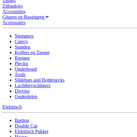
Tassen
Zitbankjes
Accessoires
Gitaren en Basgitaren
Accessoires
Stemmers
Capo's
Standen
Koffers en Tassen
Riemen
Plectra
Onderhoud
Tools
Slidebars and Bottlenecks
Luchtbevochtigers
Diverse
Onderdelen
Elektrisch
Bariton
Double Cut
Elektrisch Pakket
Heavy