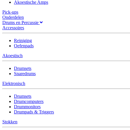
Akoestische Amps
Pick-ups
Onderdelen
Drums en Percussie
Accessoires
Reiniging
Oefenpads
Akoestisch
Drumsets
Snaredrums
Elektronisch
Drumsets
Drumcomputers
Drummonitors
Drumpads & Triggers
Stokken