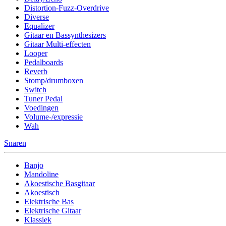
Distortion-Fuzz-Overdrive
Diverse
Equalizer
Gitaar en Bassynthesizers
Gitaar Multi-effecten
Looper
Pedalboards
Reverb
Stomp/drumboxen
Switch
Tuner Pedal
Voedingen
Volume-/expressie
Wah
Snaren
Banjo
Mandoline
Akoestische Basgitaar
Akoestisch
Elektrische Bas
Elektrische Gitaar
Klassiek