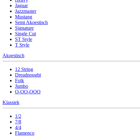
Jaguar
Jazzmaster
Mustang
Semi Akoestisch
Signature
Single Cut
ST Style
T Style
Akoestisch
12 String
Dreadnought
Folk
Jumbo
O-OO-OOO
Klassiek
1/2
7/8
4/4
Flamenco