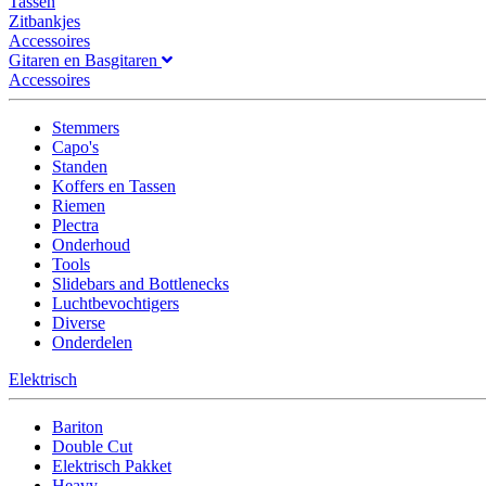
Tassen
Zitbankjes
Accessoires
Gitaren en Basgitaren
Accessoires
Stemmers
Capo's
Standen
Koffers en Tassen
Riemen
Plectra
Onderhoud
Tools
Slidebars and Bottlenecks
Luchtbevochtigers
Diverse
Onderdelen
Elektrisch
Bariton
Double Cut
Elektrisch Pakket
Heavy