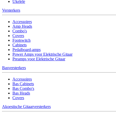
Ukelele
Versterkers
Accessoires
Amp Heads
Combo's
Covers
Footswitch
Cabinets
Pedalboard-amps
Power Amps voor Elektrische Gitaar
Preamps voor Elektrische Gitaar
Basversterkers
Accessoires
Bas Cabinets
Bas Combo's
Bas Heads
Covers
Akoestische Gitaarversterkers