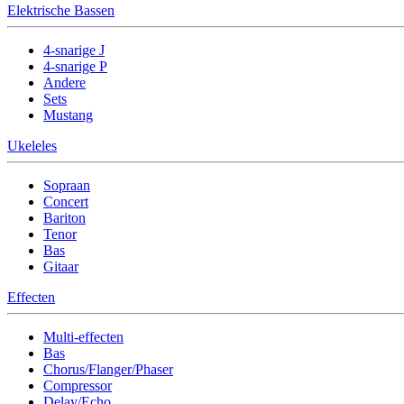
Elektrische Bassen
4-snarige J
4-snarige P
Andere
Sets
Mustang
Ukeleles
Sopraan
Concert
Bariton
Tenor
Bas
Gitaar
Effecten
Multi-effecten
Bas
Chorus/Flanger/Phaser
Compressor
Delay/Echo