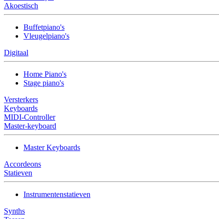
Akoestisch
Buffetpiano's
Vleugelpiano's
Digitaal
Home Piano's
Stage piano's
Versterkers
Keyboards
MIDI-Controller
Master-keyboard
Master Keyboards
Accordeons
Statieven
Instrumentenstatieven
Synths