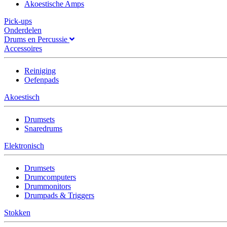
Akoestische Amps
Pick-ups
Onderdelen
Drums en Percussie
Accessoires
Reiniging
Oefenpads
Akoestisch
Drumsets
Snaredrums
Elektronisch
Drumsets
Drumcomputers
Drummonitors
Drumpads & Triggers
Stokken