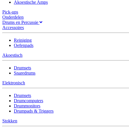
Akoestische Amps
Pick-ups
Onderdelen
Drums en Percussie
Accessoires
Reiniging
Oefenpads
Akoestisch
Drumsets
Snaredrums
Elektronisch
Drumsets
Drumcomputers
Drummonitors
Drumpads & Triggers
Stokken