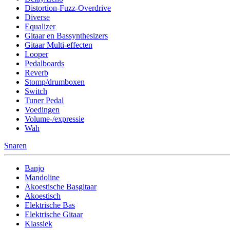
Distortion-Fuzz-Overdrive
Diverse
Equalizer
Gitaar en Bassynthesizers
Gitaar Multi-effecten
Looper
Pedalboards
Reverb
Stomp/drumboxen
Switch
Tuner Pedal
Voedingen
Volume-/expressie
Wah
Snaren
Banjo
Mandoline
Akoestische Basgitaar
Akoestisch
Elektrische Bas
Elektrische Gitaar
Klassiek