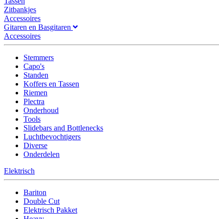
Tassen
Zitbankjes
Accessoires
Gitaren en Basgitaren
Accessoires
Stemmers
Capo's
Standen
Koffers en Tassen
Riemen
Plectra
Onderhoud
Tools
Slidebars and Bottlenecks
Luchtbevochtigers
Diverse
Onderdelen
Elektrisch
Bariton
Double Cut
Elektrisch Pakket
Heavy