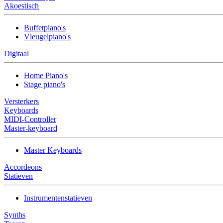
Akoestisch
Buffetpiano's
Vleugelpiano's
Digitaal
Home Piano's
Stage piano's
Versterkers
Keyboards
MIDI-Controller
Master-keyboard
Master Keyboards
Accordeons
Statieven
Instrumentenstatieven
Synths