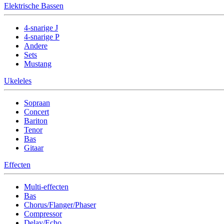
Elektrische Bassen
4-snarige J
4-snarige P
Andere
Sets
Mustang
Ukeleles
Sopraan
Concert
Bariton
Tenor
Bas
Gitaar
Effecten
Multi-effecten
Bas
Chorus/Flanger/Phaser
Compressor
Delay/Echo