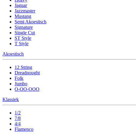
Jaguar
Jazzmaster
Mustang
Semi Akoestisch
Signature
Single Cut
ST Style
T Style
Akoestisch
12 String
Dreadnought
Folk
Jumbo
O-OO-OOO
Klassiek
1/2
7/8
4/4
Flamenco