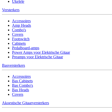
Ukelele
Versterkers
Accessoires
Amp Heads
Combo's
Covers
Footswitch
Cabinets
Pedalboard-amps
Power Amps voor Elektrische Gitaar
Preamps voor Elektrische Gitaar
Basversterkers
Accessoires
Bas Cabinets
Bas Combo's
Bas Heads
Covers
Akoestische Gitaarversterkers