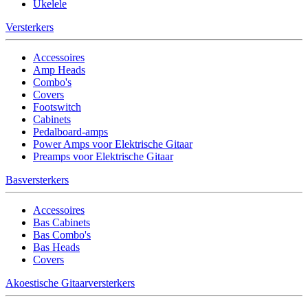
Ukelele
Versterkers
Accessoires
Amp Heads
Combo's
Covers
Footswitch
Cabinets
Pedalboard-amps
Power Amps voor Elektrische Gitaar
Preamps voor Elektrische Gitaar
Basversterkers
Accessoires
Bas Cabinets
Bas Combo's
Bas Heads
Covers
Akoestische Gitaarversterkers