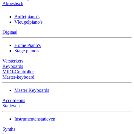
Akoestisch
Buffetpiano's
Vleugelpiano's
Digitaal
Home Piano's
Stage piano's
Versterkers
Keyboards
MIDI-Controller
Master-keyboard
Master Keyboards
Accordeons
Statieven
Instrumentenstatieven
Synths