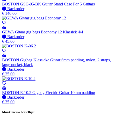
BOSTON GSC-05-BK Guitar Stand Case For 5 Guitars
Niet
Backorder
op
€
146,00
voorraad
-
Wordt
verzonden
GEWA Gitaar gig bags Economy 12 Klassiek 4/4
wanneer
Niet
Backorder
beschikbaar
op
€
45,00
voorraad
-
Wordt
verzonden
BOSTON Gigbag Klassieke Gitaar 6mm padding, nylon, 2 straps,
wanneer
large pocket, black
beschikbaar
Niet
Backorder
op
€
25,00
voorraad
-
Wordt
verzonden
BOSTON E-10.2 Gigbag Electric Guitar 10mm padding
wanneer
Niet
Backorder
beschikbaar
op
€
35,00
voorraad
-
Maak nieuw bestellijst
Wordt