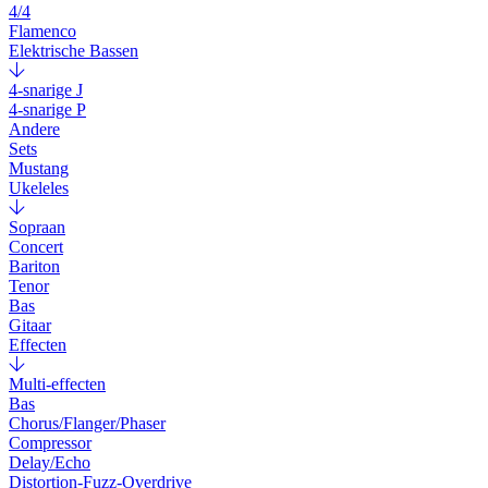
4/4
Flamenco
Elektrische Bassen
4-snarige J
4-snarige P
Andere
Sets
Mustang
Ukeleles
Sopraan
Concert
Bariton
Tenor
Bas
Gitaar
Effecten
Multi-effecten
Bas
Chorus/Flanger/Phaser
Compressor
Delay/Echo
Distortion-Fuzz-Overdrive