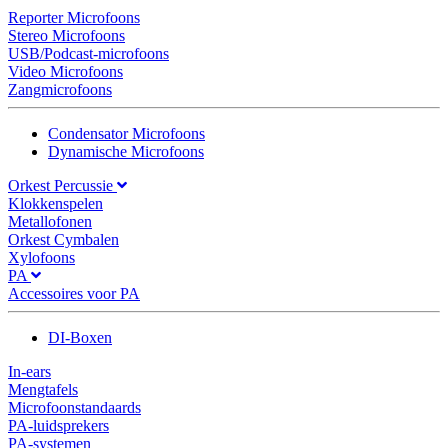
Reporter Microfoons
Stereo Microfoons
USB/Podcast-microfoons
Video Microfoons
Zangmicrofoons
Condensator Microfoons
Dynamische Microfoons
Orkest Percussie
Klokkenspelen
Metallofonen
Orkest Cymbalen
Xylofoons
PA
Accessoires voor PA
DI-Boxen
In-ears
Mengtafels
Microfoonstandaards
PA-luidsprekers
PA-systemen