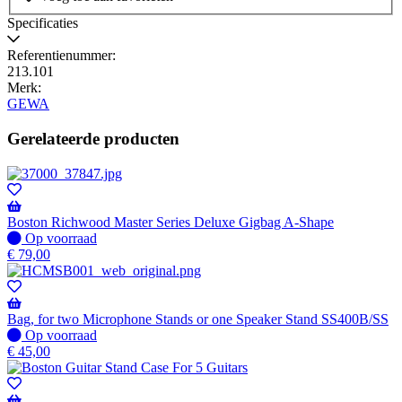
Wordt
verzonden
Specificaties
wanneer
beschikbaar
Referentienummer:
213.101
Merk:
GEWA
Gerelateerde producten
Boston Richwood Master Series Deluxe Gigbag A-Shape
Op
Op voorraad
voorraad
€
79,00
Bag, for two Microphone Stands or one Speaker Stand SS400B/SS
Op
Op voorraad
voorraad
€
45,00