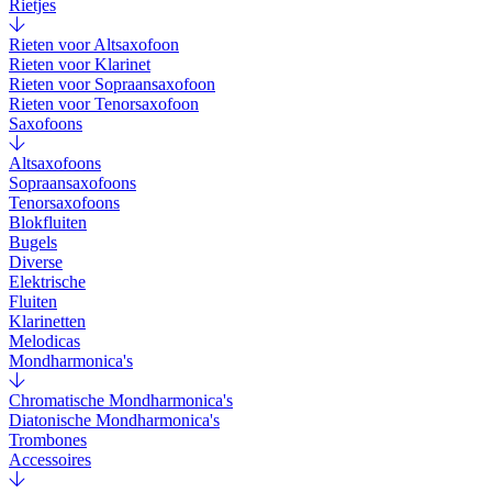
Rietjes
Rieten voor Altsaxofoon
Rieten voor Klarinet
Rieten voor Sopraansaxofoon
Rieten voor Tenorsaxofoon
Saxofoons
Altsaxofoons
Sopraansaxofoons
Tenorsaxofoons
Blokfluiten
Bugels
Diverse
Elektrische
Fluiten
Klarinetten
Melodicas
Mondharmonica's
Chromatische Mondharmonica's
Diatonische Mondharmonica's
Trombones
Accessoires