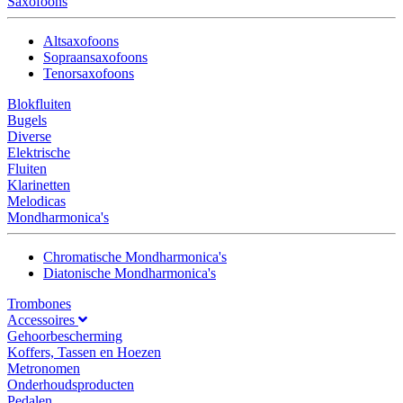
Saxofoons
Altsaxofoons
Sopraansaxofoons
Tenorsaxofoons
Blokfluiten
Bugels
Diverse
Elektrische
Fluiten
Klarinetten
Melodicas
Mondharmonica's
Chromatische Mondharmonica's
Diatonische Mondharmonica's
Trombones
Accessoires
Gehoorbescherming
Koffers, Tassen en Hoezen
Metronomen
Onderhoudsproducten
Pedalen