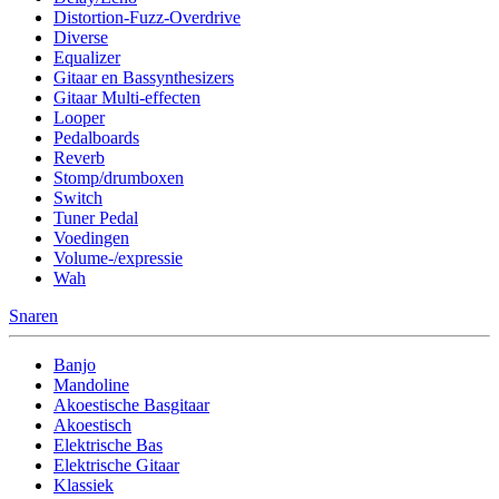
Distortion-Fuzz-Overdrive
Diverse
Equalizer
Gitaar en Bassynthesizers
Gitaar Multi-effecten
Looper
Pedalboards
Reverb
Stomp/drumboxen
Switch
Tuner Pedal
Voedingen
Volume-/expressie
Wah
Snaren
Banjo
Mandoline
Akoestische Basgitaar
Akoestisch
Elektrische Bas
Elektrische Gitaar
Klassiek