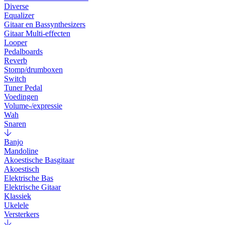
Diverse
Equalizer
Gitaar en Bassynthesizers
Gitaar Multi-effecten
Looper
Pedalboards
Reverb
Stomp/drumboxen
Switch
Tuner Pedal
Voedingen
Volume-/expressie
Wah
Snaren
Banjo
Mandoline
Akoestische Basgitaar
Akoestisch
Elektrische Bas
Elektrische Gitaar
Klassiek
Ukelele
Versterkers