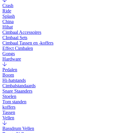
Crash
Ride
Splash
China
Hihat
Cimbaal Accessoires
CImbaal Sets
Cimbaal Tassen en -koffers
Effect Cimbalen
Gongs
Hardware
Pedalen
Boom
Hi-hatstands
Cimbalstandaards
Snare Staanders
Stoelen
Tom standen
koffers
Tassen
Vellen
Bassdrum Vellen