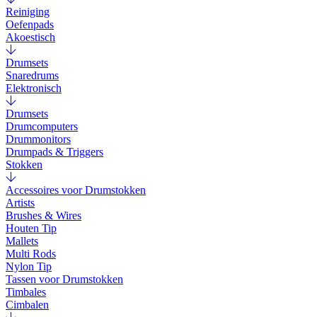
Reiniging
Oefenpads
Akoestisch
Drumsets
Snaredrums
Elektronisch
Drumsets
Drumcomputers
Drummonitors
Drumpads & Triggers
Stokken
Accessoires voor Drumstokken
Artists
Brushes & Wires
Houten Tip
Mallets
Multi Rods
Nylon Tip
Tassen voor Drumstokken
Timbales
Cimbalen