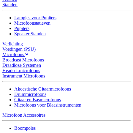
Standen
Lampjes voor Pupiters
Microfoonstatieven
Pupiters
Speaker Standen
Verlichting
Voedingen (PSU)
Microfoons
Broadcast Microfoons
Draadloze Systemen
Headset-microfoons
Instrument Microfoons
Akoestische Gitaarmicrofoons
Drummicrofoons
Gitaar en Basmicrofoons
Microfoons voor Blaasinstrumenten
Microfoon Accessoires
Boompoles