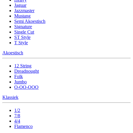
Jaguar
Jazzmaster
Mustang
Semi Akoestisch
Signature
Single Cut
ST Style
T Style
Akoestisch
12 String
Dreadnought
Folk
Jumbo
O-OO-OOO
Klassiek
1/2
7/8
4/4
Flamenco