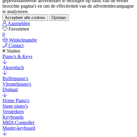
gepersonaliseerde advertenties te bezorgen op basis van de eerder
bezochte pagina's en om de effectiviteit van de advertentiecampagne
te analyseren.
Accepteer alle cookies
Opslaan
Aanmelden
Favorieten
0
Winkelmandje
Contact
Sluiten
Piano's & Keys
Akoestisch
Buffetpiano's
Vleugelpiano's
Digitaal
Home Piano's
Stage piano's
Versterkers
Keyboards
MIDI-Controller
Master-keyboard