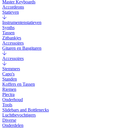
Master Keyboards
Accordeons
Statieven
Instrumentenstatieven
Synths
Tassen
Zitbankjes
Accessoires
Gitaren en Basgitaren
Accessoires
Stemmers
Capo's
Standen
Koffers en Tassen
Riemen
Plectra
Onderhoud
Tools
Slidebars and Bottlenecks
Luchtbevochtigers
Diverse
Onderdelen