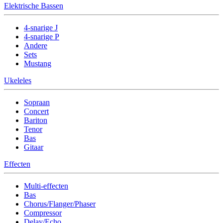
Elektrische Bassen
4-snarige J
4-snarige P
Andere
Sets
Mustang
Ukeleles
Sopraan
Concert
Bariton
Tenor
Bas
Gitaar
Effecten
Multi-effecten
Bas
Chorus/Flanger/Phaser
Compressor
Delay/Echo