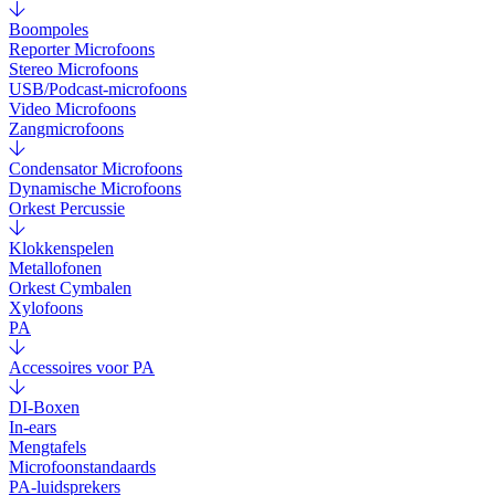
Boompoles
Reporter Microfoons
Stereo Microfoons
USB/Podcast-microfoons
Video Microfoons
Zangmicrofoons
Condensator Microfoons
Dynamische Microfoons
Orkest Percussie
Klokkenspelen
Metallofonen
Orkest Cymbalen
Xylofoons
PA
Accessoires voor PA
DI-Boxen
In-ears
Mengtafels
Microfoonstandaards
PA-luidsprekers