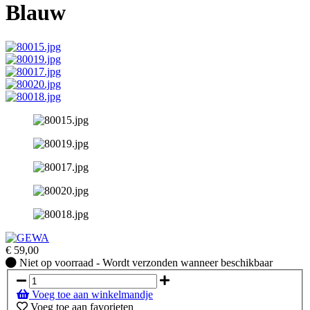
Blauw
€
59,00
Niet
Niet op voorraad - Wordt verzonden wanneer beschikbaar
op
voorraad
Voeg toe aan winkelmandje
-
Voeg toe aan favorieten