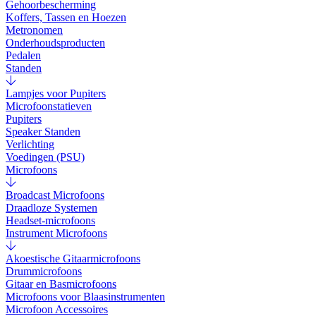
Gehoorbescherming
Koffers, Tassen en Hoezen
Metronomen
Onderhoudsproducten
Pedalen
Standen
Lampjes voor Pupiters
Microfoonstatieven
Pupiters
Speaker Standen
Verlichting
Voedingen (PSU)
Microfoons
Broadcast Microfoons
Draadloze Systemen
Headset-microfoons
Instrument Microfoons
Akoestische Gitaarmicrofoons
Drummicrofoons
Gitaar en Basmicrofoons
Microfoons voor Blaasinstrumenten
Microfoon Accessoires