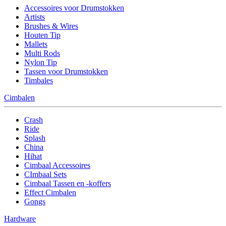
Accessoires voor Drumstokken
Artists
Brushes & Wires
Houten Tip
Mallets
Multi Rods
Nylon Tip
Tassen voor Drumstokken
Timbales
Cimbalen
Crash
Ride
Splash
China
Hihat
Cimbaal Accessoires
CImbaal Sets
Cimbaal Tassen en -koffers
Effect Cimbalen
Gongs
Hardware