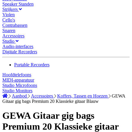
Speaker Standen
Strijkers
Violen
Cello's
Contrabassen
Snaren
Accessoires
Studio
Audio-interfaces
Digitale Recorders
Portable Recorders
Hoofdtelefoons
MIDI-apparatuur
Studio Microfoons
Studio Monitors
Aanbod
Accessoires
Koffers, Tassen en Hoezen
GEWA
Gitaar gig bags Premium 20 Klassieke gitaar Blauw
GEWA Gitaar gig bags
Premium 20 Klassieke gitaar