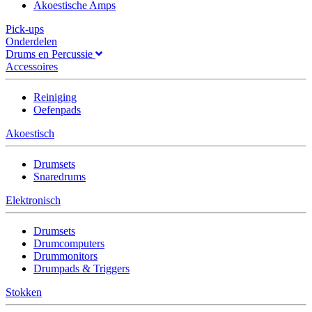
Akoestische Amps
Pick-ups
Onderdelen
Drums en Percussie
Accessoires
Reiniging
Oefenpads
Akoestisch
Drumsets
Snaredrums
Elektronisch
Drumsets
Drumcomputers
Drummonitors
Drumpads & Triggers
Stokken