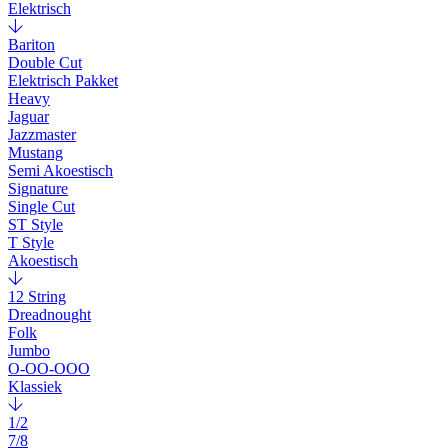
Elektrisch
Bariton
Double Cut
Elektrisch Pakket
Heavy
Jaguar
Jazzmaster
Mustang
Semi Akoestisch
Signature
Single Cut
ST Style
T Style
Akoestisch
12 String
Dreadnought
Folk
Jumbo
O-OO-OOO
Klassiek
1/2
7/8