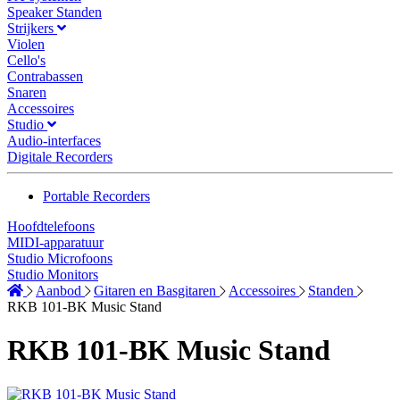
Speaker Standen
Strijkers
Violen
Cello's
Contrabassen
Snaren
Accessoires
Studio
Audio-interfaces
Digitale Recorders
Portable Recorders
Hoofdtelefoons
MIDI-apparatuur
Studio Microfoons
Studio Monitors
Aanbod
Gitaren en Basgitaren
Accessoires
Standen
RKB 101-BK Music Stand
RKB 101-BK Music Stand