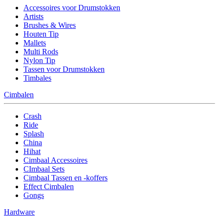
Accessoires voor Drumstokken
Artists
Brushes & Wires
Houten Tip
Mallets
Multi Rods
Nylon Tip
Tassen voor Drumstokken
Timbales
Cimbalen
Crash
Ride
Splash
China
Hihat
Cimbaal Accessoires
CImbaal Sets
Cimbaal Tassen en -koffers
Effect Cimbalen
Gongs
Hardware