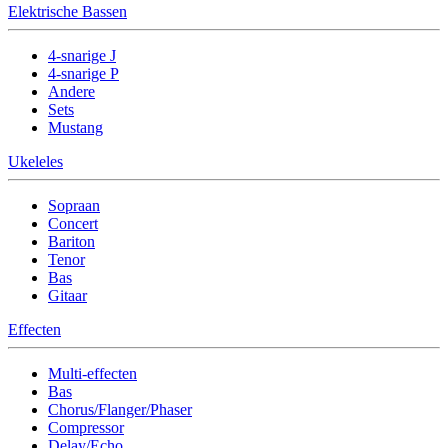
Elektrische Bassen
4-snarige J
4-snarige P
Andere
Sets
Mustang
Ukeleles
Sopraan
Concert
Bariton
Tenor
Bas
Gitaar
Effecten
Multi-effecten
Bas
Chorus/Flanger/Phaser
Compressor
Delay/Echo