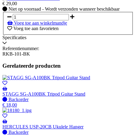
€
29,00
Niet
Niet op voorraad - Wordt verzonden wanneer beschikbaar
op
voorraad
Voeg toe aan winkelmandje
-
Voeg toe aan favorieten
Wordt
verzonden
Specificaties
wanneer
beschikbaar
Referentienummer:
RKB-101-BK
Gerelateerde producten
STAGG SG-A100BK Tripod Guitar Stand
Niet
Backorder
op
€
18,00
voorraad
-
Wordt
verzonden
HERCULES USP-20CB Ukulele Hanger
wanneer
Niet
Backorder