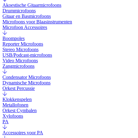
Akoestische Gitaarmicrofoons
Drummicrofoons
Gitaar en Basmicrofoons
Microfoons voor Blaasinstrumenten
Microfoon Accessoires
Boompoles
Reporter Microfoons
Stereo Microfoons
USB/Podcast-microfoons
Video Microfoons
Zangmicrofoons
Condensator Microfoons
Dynamische Microfoons
Orkest Percussie
Klokkenspelen
Metallofonen
Orkest Cymbalen
Xylofoons
PA
Accessoires voor PA