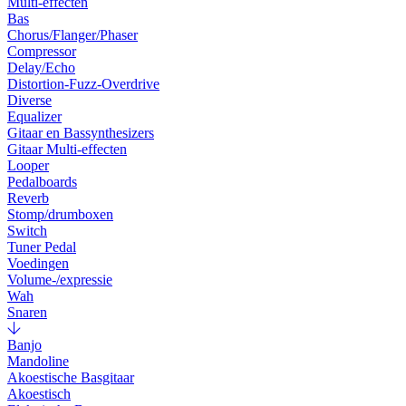
Multi-effecten
Bas
Chorus/Flanger/Phaser
Compressor
Delay/Echo
Distortion-Fuzz-Overdrive
Diverse
Equalizer
Gitaar en Bassynthesizers
Gitaar Multi-effecten
Looper
Pedalboards
Reverb
Stomp/drumboxen
Switch
Tuner Pedal
Voedingen
Volume-/expressie
Wah
Snaren
Banjo
Mandoline
Akoestische Basgitaar
Akoestisch