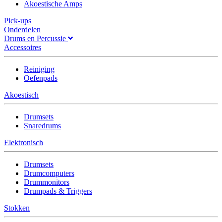
Akoestische Amps
Pick-ups
Onderdelen
Drums en Percussie
Accessoires
Reiniging
Oefenpads
Akoestisch
Drumsets
Snaredrums
Elektronisch
Drumsets
Drumcomputers
Drummonitors
Drumpads & Triggers
Stokken