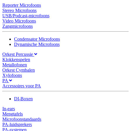
Reporter Microfoons
Stereo Microfoons
USB/Podcast-microfoons
Video Microfoons
Zangmicrofoons
Condensator Microfoons
Dynamische Microfoons
Orkest Percussie
Klokkenspelen
Metallofonen
Orkest Cymbalen
Xylofoons
PA
Accessoires voor PA
DI-Boxen
In-ears
Mengtafels
Microfoonstandaards
PA-luidsprekers
PA-systemen