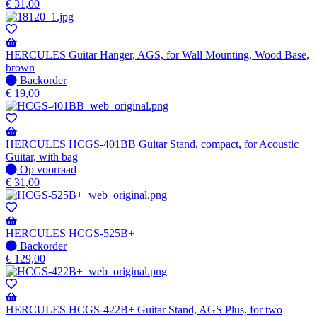
beschikbaar
op
€
31,00
voorraad
-
Wordt
verzonden
HERCULES Guitar Hanger, AGS, for Wall Mounting, Wood Base,
wanneer
brown
beschikbaar
Niet
Backorder
op
€
19,00
voorraad
-
Wordt
verzonden
HERCULES HCGS-401BB Guitar Stand, compact, for Acoustic
wanneer
Guitar, with bag
beschikbaar
Op
Op voorraad
voorraad
€
31,00
HERCULES HCGS-525B+
Niet
Backorder
op
€
129,00
voorraad
-
Wordt
verzonden
HERCULES HCGS-422B+ Guitar Stand, AGS Plus, for two