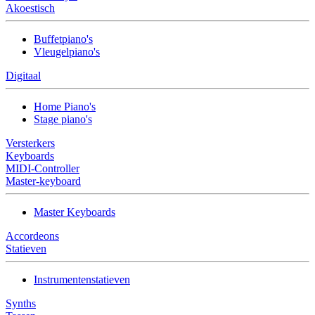
Akoestisch
Buffetpiano's
Vleugelpiano's
Digitaal
Home Piano's
Stage piano's
Versterkers
Keyboards
MIDI-Controller
Master-keyboard
Master Keyboards
Accordeons
Statieven
Instrumentenstatieven
Synths