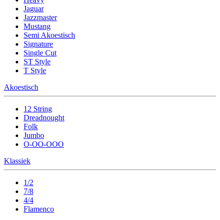
Jaguar
Jazzmaster
Mustang
Semi Akoestisch
Signature
Single Cut
ST Style
T Style
Akoestisch
12 String
Dreadnought
Folk
Jumbo
O-OO-OOO
Klassiek
1/2
7/8
4/4
Flamenco