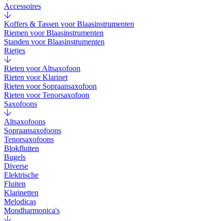
Accessoires
Koffers & Tassen voor Blaasinstrumenten
Riemen voor Blaasinstrumenten
Standen voor Blaasinstrumenten
Rietjes
Rieten voor Altsaxofoon
Rieten voor Klarinet
Rieten voor Sopraansaxofoon
Rieten voor Tenorsaxofoon
Saxofoons
Altsaxofoons
Sopraansaxofoons
Tenorsaxofoons
Blokfluiten
Bugels
Diverse
Elektrische
Fluiten
Klarinetten
Melodicas
Mondharmonica's