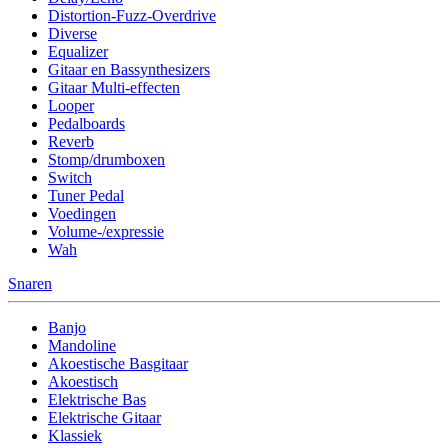
Distortion-Fuzz-Overdrive
Diverse
Equalizer
Gitaar en Bassynthesizers
Gitaar Multi-effecten
Looper
Pedalboards
Reverb
Stomp/drumboxen
Switch
Tuner Pedal
Voedingen
Volume-/expressie
Wah
Snaren
Banjo
Mandoline
Akoestische Basgitaar
Akoestisch
Elektrische Bas
Elektrische Gitaar
Klassiek