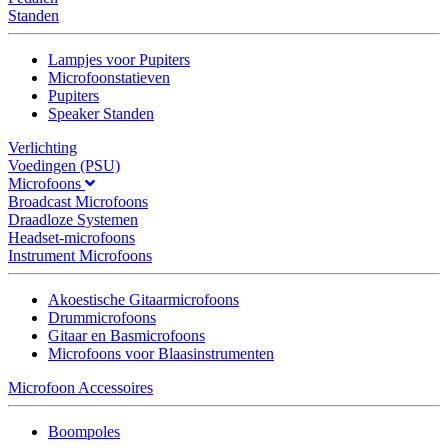
Standen
Lampjes voor Pupiters
Microfoonstatieven
Pupiters
Speaker Standen
Verlichting
Voedingen (PSU)
Microfoons
Broadcast Microfoons
Draadloze Systemen
Headset-microfoons
Instrument Microfoons
Akoestische Gitaarmicrofoons
Drummicrofoons
Gitaar en Basmicrofoons
Microfoons voor Blaasinstrumenten
Microfoon Accessoires
Boompoles