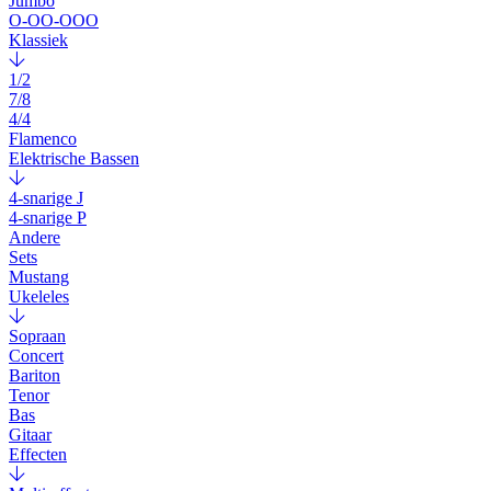
Jumbo
O-OO-OOO
Klassiek
1/2
7/8
4/4
Flamenco
Elektrische Bassen
4-snarige J
4-snarige P
Andere
Sets
Mustang
Ukeleles
Sopraan
Concert
Bariton
Tenor
Bas
Gitaar
Effecten