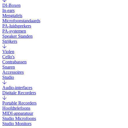
DI-Boxen
In-ears
Mengtafels
Microfoonstandaards
PA-luidsprekers
PA-systemen
Speaker Standen
Strijkers
Violen
Cello's
Contrabassen
Snaren
Accessoires
Studio
Audio-interfaces
Digitale Recorders
Portable Recorders
Hoofdtelefoons
MIDI-apparatuur
Studio Microfoons
Studio Monitors