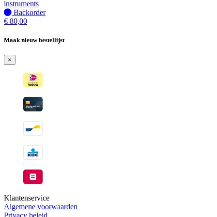
wanneer
instruments
beschikbaar
Niet
Backorder
op
€
80,00
voorraad
-
Maak nieuw bestellijst
Wordt
verzonden
×
wanneer
beschikbaar
Klantenservice
Algemene voorwaarden
Privacy beleid