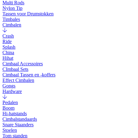
Multi Rods
Nylon Tip
Tassen voor Drumstokken
Timbales
Cimbalen
Crash
Ride
Splash
China
Hihat
Cimbaal Accessoires
CImbaal Sets
Cimbaal Tassen en -koffers
Effect Cimbalen
Gongs
Hardware
Pedalen
Boom
Hi-hatstands
Cimbalstandaards
Snare Staanders
Stoelen
Tom standen