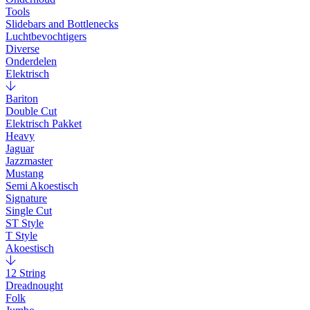
Tools
Slidebars and Bottlenecks
Luchtbevochtigers
Diverse
Onderdelen
Elektrisch
Bariton
Double Cut
Elektrisch Pakket
Heavy
Jaguar
Jazzmaster
Mustang
Semi Akoestisch
Signature
Single Cut
ST Style
T Style
Akoestisch
12 String
Dreadnought
Folk