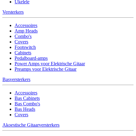
Ukelele
Versterkers
Accessoires
Amp Heads
Combo's
Covers
Footswitch
Cabinets
Pedalboard-amps
Power Amps voor Elektrische Gitaar
Preamps voor Elektrische Gitaar
Basversterkers
Accessoires
Bas Cabinets
Bas Combo's
Bas Heads
Covers
Akoestische Gitaarversterkers