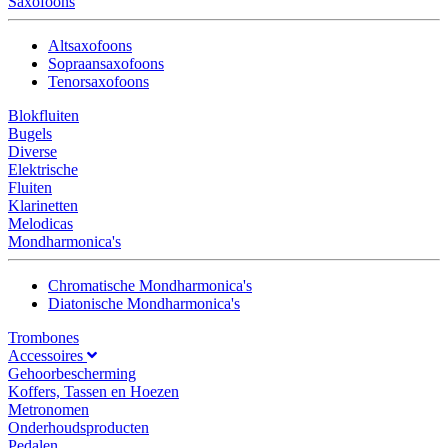
Saxofoons
Altsaxofoons
Sopraansaxofoons
Tenorsaxofoons
Blokfluiten
Bugels
Diverse
Elektrische
Fluiten
Klarinetten
Melodicas
Mondharmonica's
Chromatische Mondharmonica's
Diatonische Mondharmonica's
Trombones
Accessoires
Gehoorbescherming
Koffers, Tassen en Hoezen
Metronomen
Onderhoudsproducten
Pedalen