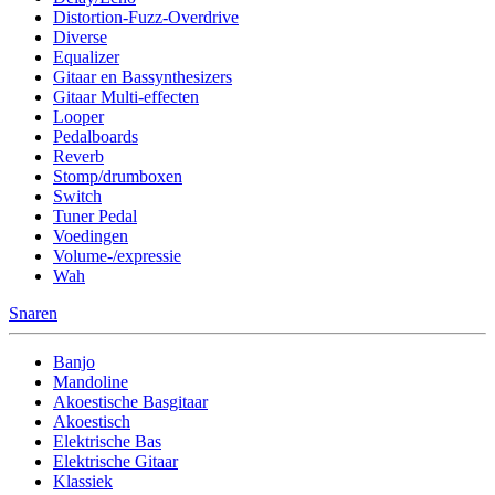
Distortion-Fuzz-Overdrive
Diverse
Equalizer
Gitaar en Bassynthesizers
Gitaar Multi-effecten
Looper
Pedalboards
Reverb
Stomp/drumboxen
Switch
Tuner Pedal
Voedingen
Volume-/expressie
Wah
Snaren
Banjo
Mandoline
Akoestische Basgitaar
Akoestisch
Elektrische Bas
Elektrische Gitaar
Klassiek