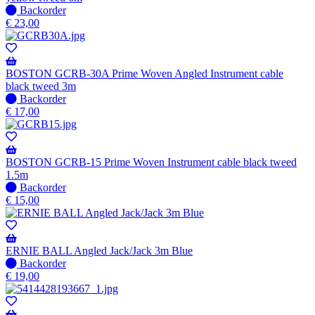
Niet
Backorder
op
€
23,00
voorraad
-
Wordt
verzonden
BOSTON GCRB-30A Prime Woven Angled Instrument cable
wanneer
black tweed 3m
beschikbaar
Niet
Backorder
op
€
17,00
voorraad
-
Wordt
verzonden
BOSTON GCRB-15 Prime Woven Instrument cable black tweed
wanneer
1.5m
beschikbaar
Niet
Backorder
op
€
15,00
voorraad
-
Wordt
verzonden
ERNIE BALL Angled Jack/Jack 3m Blue
wanneer
Niet
Backorder
beschikbaar
op
€
19,00
voorraad
-
Wordt