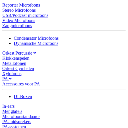
Reporter Microfoons
Stereo Microfoons
USB/Podcast-microfoons
Video Microfoons
Zangmicrofoons
Condensator Microfoons
Dynamische Microfoons
Orkest Percussie
Klokkenspelen
Metallofonen
Orkest Cymbalen
Xylofoons
PA
Accessoires voor PA
DI-Boxen
In-ears
Mengtafels
Microfoonstandaards
PA-luidsprekers
PA-systemen