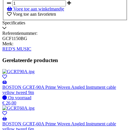
voorraad
Voeg toe aan winkelmandje
Voeg toe aan favorieten
Specificaties
Referentienummer:
GCF1150BG
Merk:
RED'S MUSIC
Gerelateerde producten
BOSTON GCRT-90A Prime Woven Angled Instrument cable
yellow tweed 9m
Op
Op voorraad
voorraad
€
26,00
BOSTON GCRT-60A Prime Woven Angled Instrument cable
yellow tweed 6m