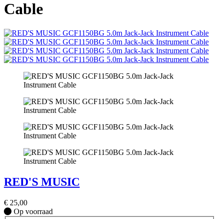
Cable
RED'S MUSIC
€
25,00
Op
Op voorraad