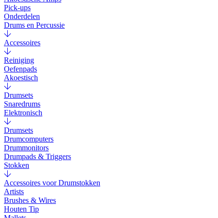
Pick-ups
Onderdelen
Drums en Percussie
Accessoires
Reiniging
Oefenpads
Akoestisch
Drumsets
Snaredrums
Elektronisch
Drumsets
Drumcomputers
Drummonitors
Drumpads & Triggers
Stokken
Accessoires voor Drumstokken
Artists
Brushes & Wires
Houten Tip
Mallets