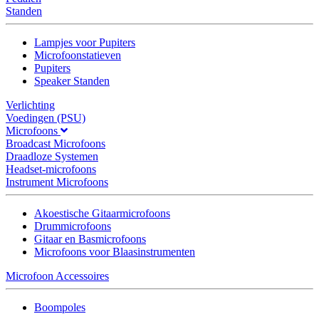
Standen
Lampjes voor Pupiters
Microfoonstatieven
Pupiters
Speaker Standen
Verlichting
Voedingen (PSU)
Microfoons
Broadcast Microfoons
Draadloze Systemen
Headset-microfoons
Instrument Microfoons
Akoestische Gitaarmicrofoons
Drummicrofoons
Gitaar en Basmicrofoons
Microfoons voor Blaasinstrumenten
Microfoon Accessoires
Boompoles