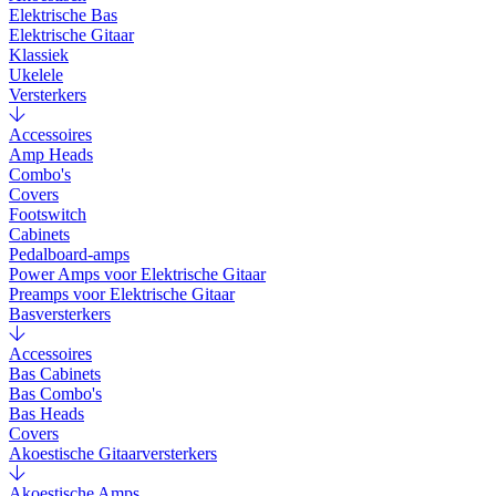
Elektrische Bas
Elektrische Gitaar
Klassiek
Ukelele
Versterkers
Accessoires
Amp Heads
Combo's
Covers
Footswitch
Cabinets
Pedalboard-amps
Power Amps voor Elektrische Gitaar
Preamps voor Elektrische Gitaar
Basversterkers
Accessoires
Bas Cabinets
Bas Combo's
Bas Heads
Covers
Akoestische Gitaarversterkers
Akoestische Amps