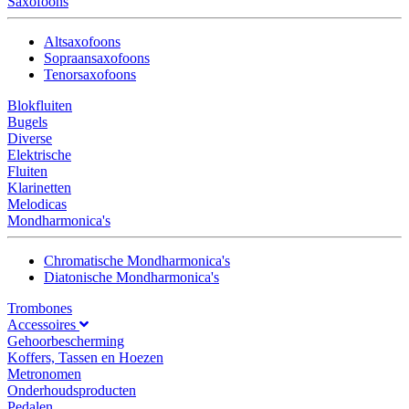
Saxofoons
Altsaxofoons
Sopraansaxofoons
Tenorsaxofoons
Blokfluiten
Bugels
Diverse
Elektrische
Fluiten
Klarinetten
Melodicas
Mondharmonica's
Chromatische Mondharmonica's
Diatonische Mondharmonica's
Trombones
Accessoires
Gehoorbescherming
Koffers, Tassen en Hoezen
Metronomen
Onderhoudsproducten
Pedalen