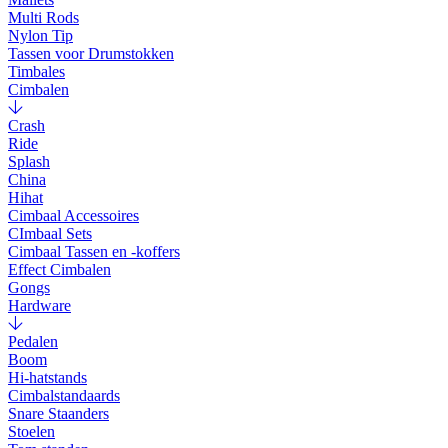
Multi Rods
Nylon Tip
Tassen voor Drumstokken
Timbales
Cimbalen
Crash
Ride
Splash
China
Hihat
Cimbaal Accessoires
CImbaal Sets
Cimbaal Tassen en -koffers
Effect Cimbalen
Gongs
Hardware
Pedalen
Boom
Hi-hatstands
Cimbalstandaards
Snare Staanders
Stoelen