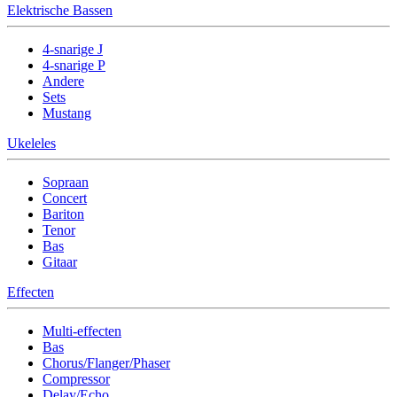
Elektrische Bassen
4-snarige J
4-snarige P
Andere
Sets
Mustang
Ukeleles
Sopraan
Concert
Bariton
Tenor
Bas
Gitaar
Effecten
Multi-effecten
Bas
Chorus/Flanger/Phaser
Compressor
Delay/Echo