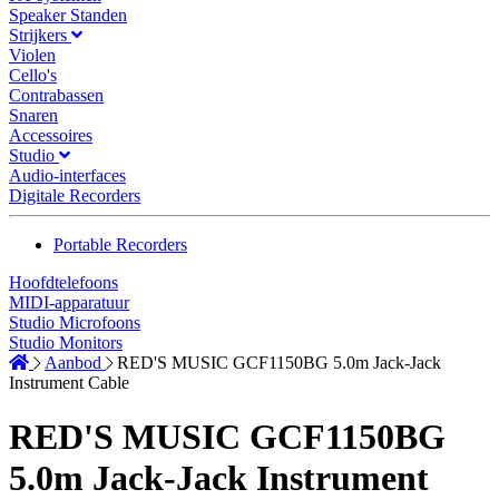
Speaker Standen
Strijkers
Violen
Cello's
Contrabassen
Snaren
Accessoires
Studio
Audio-interfaces
Digitale Recorders
Portable Recorders
Hoofdtelefoons
MIDI-apparatuur
Studio Microfoons
Studio Monitors
Aanbod
RED'S MUSIC GCF1150BG 5.0m Jack-Jack
Instrument Cable
RED'S MUSIC GCF1150BG
5.0m Jack-Jack Instrument