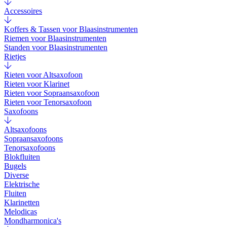
Accessoires
Koffers & Tassen voor Blaasinstrumenten
Riemen voor Blaasinstrumenten
Standen voor Blaasinstrumenten
Rietjes
Rieten voor Altsaxofoon
Rieten voor Klarinet
Rieten voor Sopraansaxofoon
Rieten voor Tenorsaxofoon
Saxofoons
Altsaxofoons
Sopraansaxofoons
Tenorsaxofoons
Blokfluiten
Bugels
Diverse
Elektrische
Fluiten
Klarinetten
Melodicas
Mondharmonica's