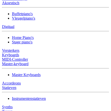
Akoestisch
Buffetpiano's
Vleugelpiano's
Digitaal
Home Piano's
Stage piano's
Versterkers
Keyboards
MIDI-Controller
Master-keyboard
Master Keyboards
Accordeons
Statieven
Instrumentenstatieven
Synths