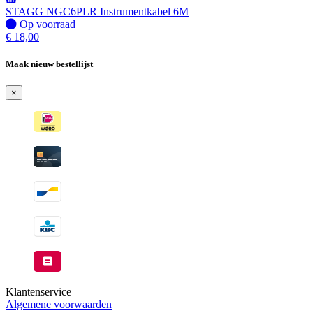
verzonden
STAGG NGC6PLR Instrumentkabel 6M
wanneer
Op
Op voorraad
beschikbaar
voorraad
€
18,00
Maak nieuw bestellijst
×
Klantenservice
Algemene voorwaarden