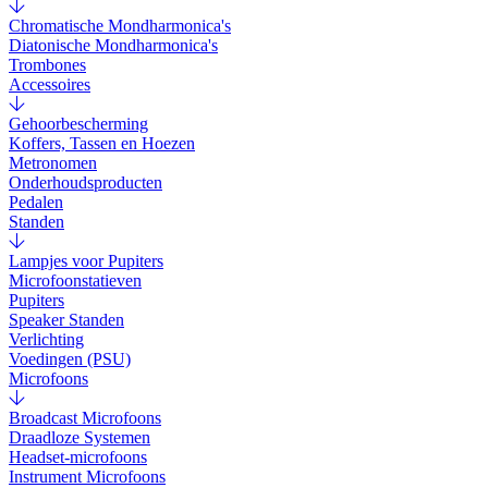
Chromatische Mondharmonica's
Diatonische Mondharmonica's
Trombones
Accessoires
Gehoorbescherming
Koffers, Tassen en Hoezen
Metronomen
Onderhoudsproducten
Pedalen
Standen
Lampjes voor Pupiters
Microfoonstatieven
Pupiters
Speaker Standen
Verlichting
Voedingen (PSU)
Microfoons
Broadcast Microfoons
Draadloze Systemen
Headset-microfoons
Instrument Microfoons