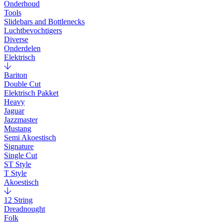
Onderhoud
Tools
Slidebars and Bottlenecks
Luchtbevochtigers
Diverse
Onderdelen
Elektrisch
Bariton
Double Cut
Elektrisch Pakket
Heavy
Jaguar
Jazzmaster
Mustang
Semi Akoestisch
Signature
Single Cut
ST Style
T Style
Akoestisch
12 String
Dreadnought
Folk