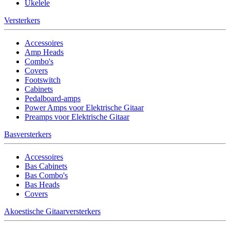
Ukelele
Versterkers
Accessoires
Amp Heads
Combo's
Covers
Footswitch
Cabinets
Pedalboard-amps
Power Amps voor Elektrische Gitaar
Preamps voor Elektrische Gitaar
Basversterkers
Accessoires
Bas Cabinets
Bas Combo's
Bas Heads
Covers
Akoestische Gitaarversterkers