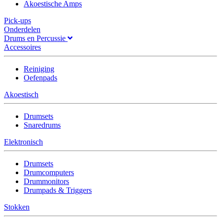
Akoestische Amps
Pick-ups
Onderdelen
Drums en Percussie
Accessoires
Reiniging
Oefenpads
Akoestisch
Drumsets
Snaredrums
Elektronisch
Drumsets
Drumcomputers
Drummonitors
Drumpads & Triggers
Stokken