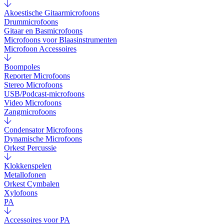
Akoestische Gitaarmicrofoons
Drummicrofoons
Gitaar en Basmicrofoons
Microfoons voor Blaasinstrumenten
Microfoon Accessoires
Boompoles
Reporter Microfoons
Stereo Microfoons
USB/Podcast-microfoons
Video Microfoons
Zangmicrofoons
Condensator Microfoons
Dynamische Microfoons
Orkest Percussie
Klokkenspelen
Metallofonen
Orkest Cymbalen
Xylofoons
PA
Accessoires voor PA