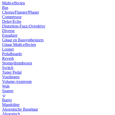
Multi-effecten
Bas
Chorus/Flanger/Phaser
Compressor
Delay/Echo
Distortion-Fuzz-Overdrive
Diverse
Equalizer
Gitaar en Bassynthesizers
Gitaar Multi-effecten
Looper
Pedalboards
Reverb
Stomp/drumboxen
Switch
Tuner Pedal
Voedingen
Volume-/expressie
Wah
Snaren
Banjo
Mandoline
Akoestische Basgitaar
Akoestisch