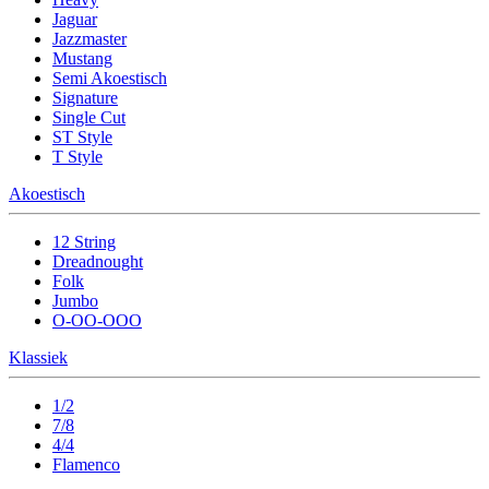
Jaguar
Jazzmaster
Mustang
Semi Akoestisch
Signature
Single Cut
ST Style
T Style
Akoestisch
12 String
Dreadnought
Folk
Jumbo
O-OO-OOO
Klassiek
1/2
7/8
4/4
Flamenco