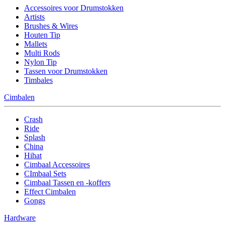
Accessoires voor Drumstokken
Artists
Brushes & Wires
Houten Tip
Mallets
Multi Rods
Nylon Tip
Tassen voor Drumstokken
Timbales
Cimbalen
Crash
Ride
Splash
China
Hihat
Cimbaal Accessoires
CImbaal Sets
Cimbaal Tassen en -koffers
Effect Cimbalen
Gongs
Hardware