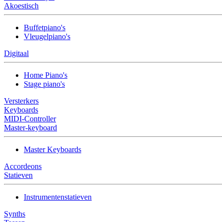
Akoestisch
Buffetpiano's
Vleugelpiano's
Digitaal
Home Piano's
Stage piano's
Versterkers
Keyboards
MIDI-Controller
Master-keyboard
Master Keyboards
Accordeons
Statieven
Instrumentenstatieven
Synths