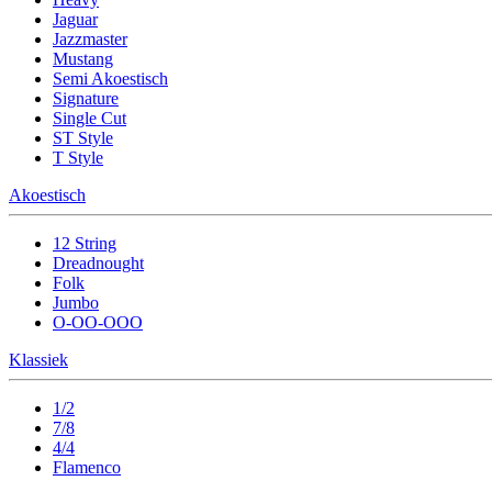
Jaguar
Jazzmaster
Mustang
Semi Akoestisch
Signature
Single Cut
ST Style
T Style
Akoestisch
12 String
Dreadnought
Folk
Jumbo
O-OO-OOO
Klassiek
1/2
7/8
4/4
Flamenco