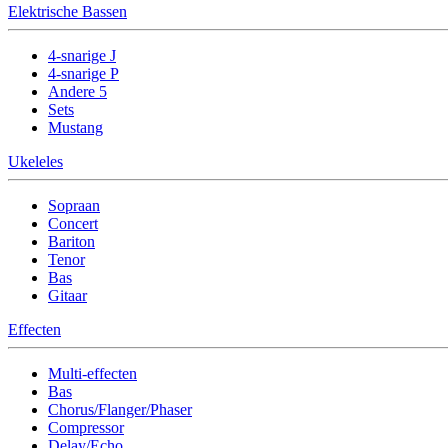
Elektrische Bassen
4-snarige J
4-snarige P
Andere 5
Sets
Mustang
Ukeleles
Sopraan
Concert
Bariton
Tenor
Bas
Gitaar
Effecten
Multi-effecten
Bas
Chorus/Flanger/Phaser
Compressor
Delay/Echo