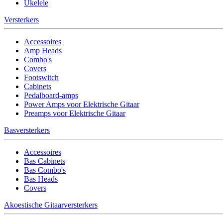
Ukelele
Versterkers
Accessoires
Amp Heads
Combo's
Covers
Footswitch
Cabinets
Pedalboard-amps
Power Amps voor Elektrische Gitaar
Preamps voor Elektrische Gitaar
Basversterkers
Accessoires
Bas Cabinets
Bas Combo's
Bas Heads
Covers
Akoestische Gitaarversterkers