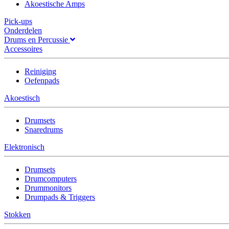
Akoestische Amps
Pick-ups
Onderdelen
Drums en Percussie
Accessoires
Reiniging
Oefenpads
Akoestisch
Drumsets
Snaredrums
Elektronisch
Drumsets
Drumcomputers
Drummonitors
Drumpads & Triggers
Stokken