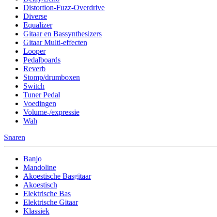
Distortion-Fuzz-Overdrive
Diverse
Equalizer
Gitaar en Bassynthesizers
Gitaar Multi-effecten
Looper
Pedalboards
Reverb
Stomp/drumboxen
Switch
Tuner Pedal
Voedingen
Volume-/expressie
Wah
Snaren
Banjo
Mandoline
Akoestische Basgitaar
Akoestisch
Elektrische Bas
Elektrische Gitaar
Klassiek