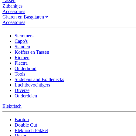
Tassen
Zitbankjes
Accessoires
Gitaren en Basgitaren
Accessoires
Stemmers
Capo's
Standen
Koffers en Tassen
Riemen
Plectra
Onderhoud
Tools
Slidebars and Bottlenecks
Luchtbevochtigers
Diverse
Onderdelen
Elektrisch
Bariton
Double Cut
Elektrisch Pakket
Heavy