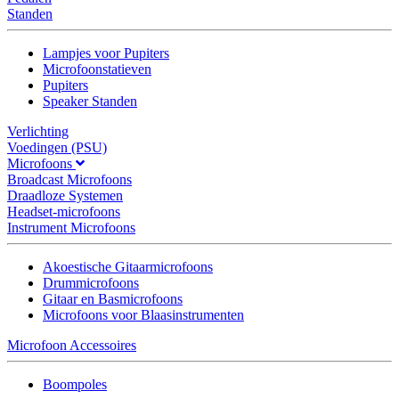
Standen
Lampjes voor Pupiters
Microfoonstatieven
Pupiters
Speaker Standen
Verlichting
Voedingen (PSU)
Microfoons
Broadcast Microfoons
Draadloze Systemen
Headset-microfoons
Instrument Microfoons
Akoestische Gitaarmicrofoons
Drummicrofoons
Gitaar en Basmicrofoons
Microfoons voor Blaasinstrumenten
Microfoon Accessoires
Boompoles