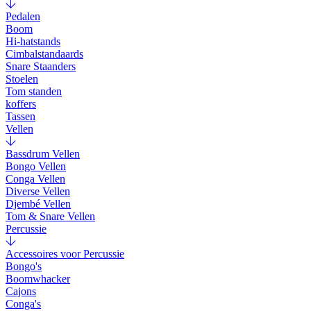
Pedalen
Boom
Hi-hatstands
Cimbalstandaards
Snare Staanders
Stoelen
Tom standen
koffers
Tassen
Vellen
Bassdrum Vellen
Bongo Vellen
Conga Vellen
Diverse Vellen
Djembé Vellen
Tom & Snare Vellen
Percussie
Accessoires voor Percussie
Bongo's
Boomwhacker
Cajons
Conga's