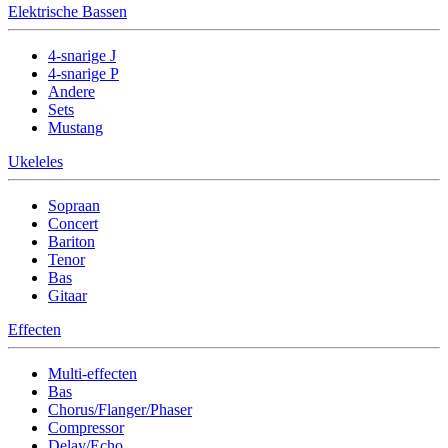
Elektrische Bassen
4-snarige J
4-snarige P
Andere
Sets
Mustang
Ukeleles
Sopraan
Concert
Bariton
Tenor
Bas
Gitaar
Effecten
Multi-effecten
Bas
Chorus/Flanger/Phaser
Compressor
Delay/Echo