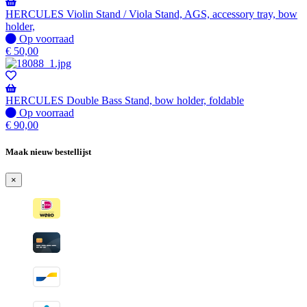
HERCULES Violin Stand / Viola Stand, AGS, accessory tray, bow
holder,
Op
Op voorraad
voorraad
€
50,00
HERCULES Double Bass Stand, bow holder, foldable
Op
Op voorraad
voorraad
€
90,00
Maak nieuw bestellijst
×