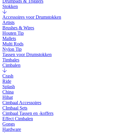
Drumpads & Triggers
Stokken
Accessoires voor Drumstokken
Artists
Brushes & Wires
Houten Tip
Mallets
Multi Rods
Nylon Tip
Tassen voor Drumstokken
Timbales
Cimbalen
Crash
Ride
Splash
China
Hihat
Cimbaal Accessoires
CImbaal Sets
Cimbaal Tassen en -koffers
Effect Cimbalen
Gongs
Hardware