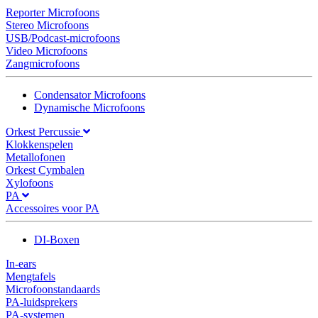
Reporter Microfoons
Stereo Microfoons
USB/Podcast-microfoons
Video Microfoons
Zangmicrofoons
Condensator Microfoons
Dynamische Microfoons
Orkest Percussie
Klokkenspelen
Metallofonen
Orkest Cymbalen
Xylofoons
PA
Accessoires voor PA
DI-Boxen
In-ears
Mengtafels
Microfoonstandaards
PA-luidsprekers
PA-systemen