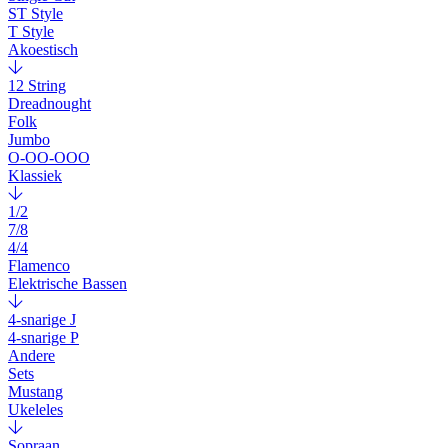
ST Style
T Style
Akoestisch
12 String
Dreadnought
Folk
Jumbo
O-OO-OOO
Klassiek
1/2
7/8
4/4
Flamenco
Elektrische Bassen
4-snarige J
4-snarige P
Andere
Sets
Mustang
Ukeleles
Sopraan