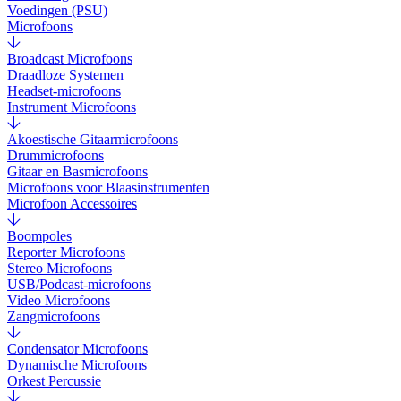
Voedingen (PSU)
Microfoons
Broadcast Microfoons
Draadloze Systemen
Headset-microfoons
Instrument Microfoons
Akoestische Gitaarmicrofoons
Drummicrofoons
Gitaar en Basmicrofoons
Microfoons voor Blaasinstrumenten
Microfoon Accessoires
Boompoles
Reporter Microfoons
Stereo Microfoons
USB/Podcast-microfoons
Video Microfoons
Zangmicrofoons
Condensator Microfoons
Dynamische Microfoons
Orkest Percussie