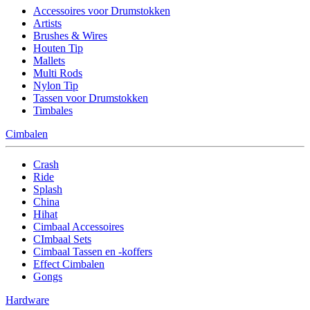
Accessoires voor Drumstokken
Artists
Brushes & Wires
Houten Tip
Mallets
Multi Rods
Nylon Tip
Tassen voor Drumstokken
Timbales
Cimbalen
Crash
Ride
Splash
China
Hihat
Cimbaal Accessoires
CImbaal Sets
Cimbaal Tassen en -koffers
Effect Cimbalen
Gongs
Hardware