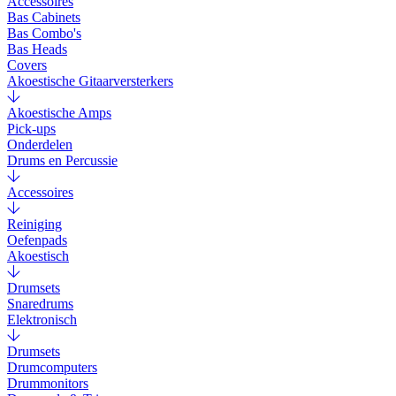
Accessoires
Bas Cabinets
Bas Combo's
Bas Heads
Covers
Akoestische Gitaarversterkers
Akoestische Amps
Pick-ups
Onderdelen
Drums en Percussie
Accessoires
Reiniging
Oefenpads
Akoestisch
Drumsets
Snaredrums
Elektronisch
Drumsets
Drumcomputers
Drummonitors