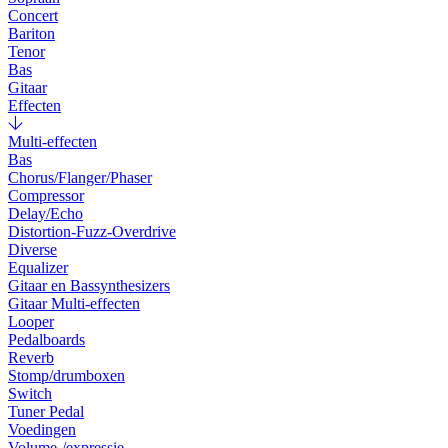
Concert
Bariton
Tenor
Bas
Gitaar
Effecten
Multi-effecten
Bas
Chorus/Flanger/Phaser
Compressor
Delay/Echo
Distortion-Fuzz-Overdrive
Diverse
Equalizer
Gitaar en Bassynthesizers
Gitaar Multi-effecten
Looper
Pedalboards
Reverb
Stomp/drumboxen
Switch
Tuner Pedal
Voedingen
Volume-/expressie