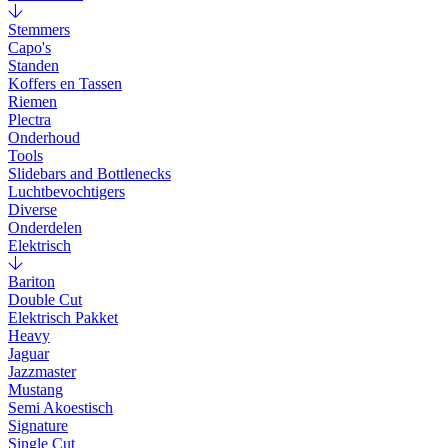
Stemmers
Capo's
Standen
Koffers en Tassen
Riemen
Plectra
Onderhoud
Tools
Slidebars and Bottlenecks
Luchtbevochtigers
Diverse
Onderdelen
Elektrisch
Bariton
Double Cut
Elektrisch Pakket
Heavy
Jaguar
Jazzmaster
Mustang
Semi Akoestisch
Signature
Single Cut