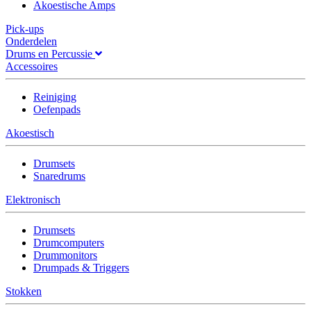
Akoestische Amps
Pick-ups
Onderdelen
Drums en Percussie
Accessoires
Reiniging
Oefenpads
Akoestisch
Drumsets
Snaredrums
Elektronisch
Drumsets
Drumcomputers
Drummonitors
Drumpads & Triggers
Stokken