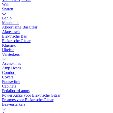
Wah
Snaren
Banjo
Mandoline
Akoestische Basgitaar
Akoestisch
Elektrische Bas
Elektrische Gitaar
Klassiek
Ukelele
Versterkers
Accessoires
Amp Heads
Combo's
Covers
Footswitch
Cabinets
Pedalboard-amps
Power Amps voor Elektrische Gitaar
Preamps voor Elektrische Gitaar
Basversterkers