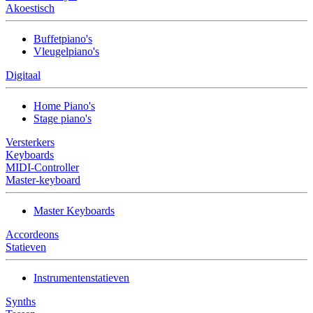
Akoestisch
Buffetpiano's
Vleugelpiano's
Digitaal
Home Piano's
Stage piano's
Versterkers
Keyboards
MIDI-Controller
Master-keyboard
Master Keyboards
Accordeons
Statieven
Instrumentenstatieven
Synths