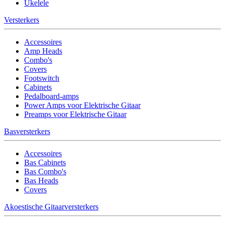
Ukelele
Versterkers
Accessoires
Amp Heads
Combo's
Covers
Footswitch
Cabinets
Pedalboard-amps
Power Amps voor Elektrische Gitaar
Preamps voor Elektrische Gitaar
Basversterkers
Accessoires
Bas Cabinets
Bas Combo's
Bas Heads
Covers
Akoestische Gitaarversterkers