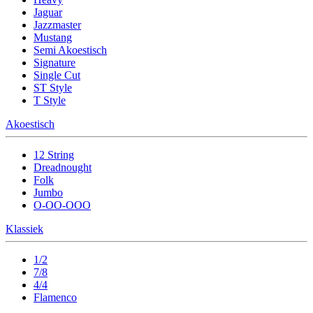
Jaguar
Jazzmaster
Mustang
Semi Akoestisch
Signature
Single Cut
ST Style
T Style
Akoestisch
12 String
Dreadnought
Folk
Jumbo
O-OO-OOO
Klassiek
1/2
7/8
4/4
Flamenco