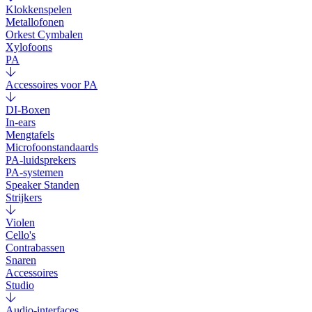
Klokkenspelen
Metallofonen
Orkest Cymbalen
Xylofoons
PA
Accessoires voor PA
DI-Boxen
In-ears
Mengtafels
Microfoonstandaards
PA-luidsprekers
PA-systemen
Speaker Standen
Strijkers
Violen
Cello's
Contrabassen
Snaren
Accessoires
Studio
Audio-interfaces