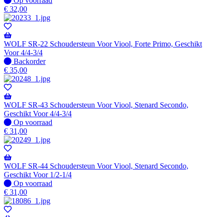
Op voorraad
voorraad
€
32,00
WOLF SR-22 Schoudersteun Voor Viool, Forte Primo, Geschikt
Voor 4/4-3/4
Niet
Backorder
op
€
35,00
voorraad
-
Wordt
verzonden
WOLF SR-43 Schoudersteun Voor Viool, Stenard Secondo,
wanneer
Geschikt Voor 4/4-3/4
beschikbaar
Op
Op voorraad
voorraad
€
31,00
WOLF SR-44 Schoudersteun Voor Viool, Stenard Secondo,
Geschikt Voor 1/2-1/4
Op
Op voorraad
voorraad
€
31,00