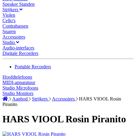
Speaker Standen
Strijkers
Violen
Cello's
Contrabassen
Snaren
Accessoires
Studio
Audio-interfaces
Digitale Recorders
Portable Recorders
Hoofdtelefoons
MIDI-apparatuur
Studio Microfoons
Studio Monitors
Aanbod
Strijkers
Accessoires
HARS VIOOL Rosin
Piranito
HARS VIOOL Rosin Piranito