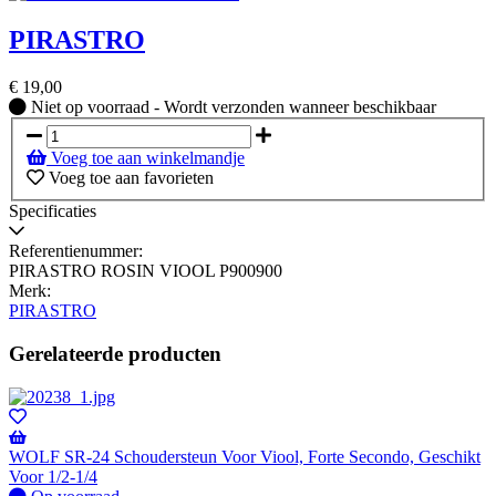
PIRASTRO
€
19,00
Niet
Niet op voorraad - Wordt verzonden wanneer beschikbaar
op
voorraad
Voeg toe aan winkelmandje
-
Voeg toe aan favorieten
Wordt
verzonden
Specificaties
wanneer
beschikbaar
Referentienummer:
PIRASTRO ROSIN VIOOL P900900
Merk:
PIRASTRO
Gerelateerde producten
WOLF SR-24 Schoudersteun Voor Viool, Forte Secondo, Geschikt
Voor 1/2-1/4
Op