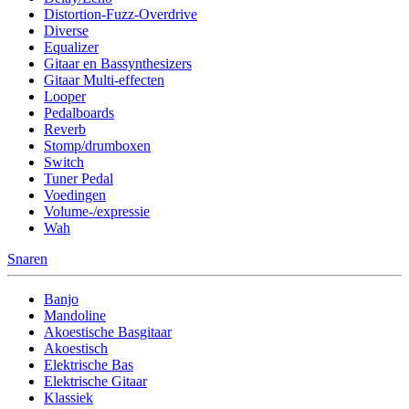
Distortion-Fuzz-Overdrive
Diverse
Equalizer
Gitaar en Bassynthesizers
Gitaar Multi-effecten
Looper
Pedalboards
Reverb
Stomp/drumboxen
Switch
Tuner Pedal
Voedingen
Volume-/expressie
Wah
Snaren
Banjo
Mandoline
Akoestische Basgitaar
Akoestisch
Elektrische Bas
Elektrische Gitaar
Klassiek