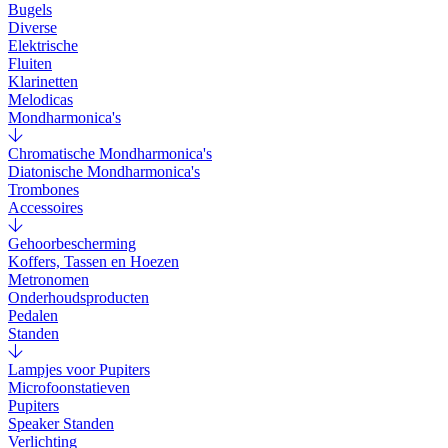
Bugels
Diverse
Elektrische
Fluiten
Klarinetten
Melodicas
Mondharmonica's
Chromatische Mondharmonica's
Diatonische Mondharmonica's
Trombones
Accessoires
Gehoorbescherming
Koffers, Tassen en Hoezen
Metronomen
Onderhoudsproducten
Pedalen
Standen
Lampjes voor Pupiters
Microfoonstatieven
Pupiters
Speaker Standen
Verlichting