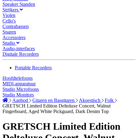
Speaker Standen
Strijkers
Violen
Cello's
Contrabassen
Snaren
Accessoires
Studio
Audio-interfaces
Digitale Recorders
Portable Recorders
Hoofdtelefoons
MIDI-apparatuur
Studio Microfoons
Studio Monitors
Aanbod
Gitaren en Basgitaren
Akoestisch
Folk
GRETSCH Limited Edition Deltoluxe Concert, Walnut
Fingerboard, Aged White Pickguard, Dark Denim Top
GRETSCH Limited Edition
Deltoluxe Concert, Walnut