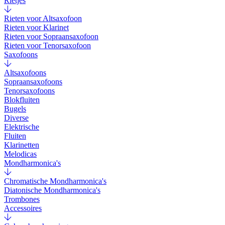
Rietjes
Rieten voor Altsaxofoon
Rieten voor Klarinet
Rieten voor Sopraansaxofoon
Rieten voor Tenorsaxofoon
Saxofoons
Altsaxofoons
Sopraansaxofoons
Tenorsaxofoons
Blokfluiten
Bugels
Diverse
Elektrische
Fluiten
Klarinetten
Melodicas
Mondharmonica's
Chromatische Mondharmonica's
Diatonische Mondharmonica's
Trombones
Accessoires