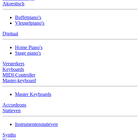
Akoestisch
Buffetpiano's
Vleugelpiano's
Digitaal
Home Piano's
Stage piano's
Versterkers
Keyboards
MIDI-Controller
Master-keyboard
Master Keyboards
Accordeons
Statieven
Instrumentenstatieven
Synths