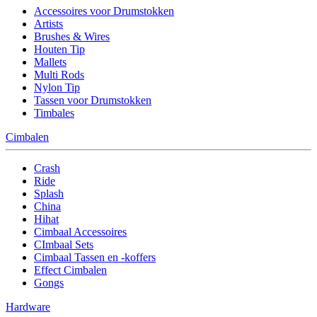
Accessoires voor Drumstokken
Artists
Brushes & Wires
Houten Tip
Mallets
Multi Rods
Nylon Tip
Tassen voor Drumstokken
Timbales
Cimbalen
Crash
Ride
Splash
China
Hihat
Cimbaal Accessoires
CImbaal Sets
Cimbaal Tassen en -koffers
Effect Cimbalen
Gongs
Hardware