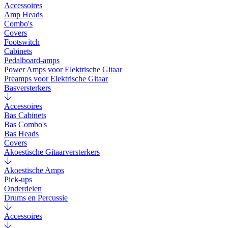
Accessoires
Amp Heads
Combo's
Covers
Footswitch
Cabinets
Pedalboard-amps
Power Amps voor Elektrische Gitaar
Preamps voor Elektrische Gitaar
Basversterkers
Accessoires
Bas Cabinets
Bas Combo's
Bas Heads
Covers
Akoestische Gitaarversterkers
Akoestische Amps
Pick-ups
Onderdelen
Drums en Percussie
Accessoires