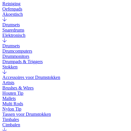
Reiniging
Oefenpads
Akoestisch
Drumsets
Snaredrums
Elektronisch
Drumsets
Drumcomputers
Drummonitors
Drumpads & Triggers
Stokken
Accessoires voor Drumstokken
Artists
Brushes & Wires
Houten Tip
Mallets
Multi Rods
Nylon Tip
Tassen voor Drumstokken
Timbales
Cimbalen