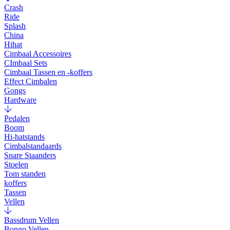
Crash
Ride
Splash
China
Hihat
Cimbaal Accessoires
CImbaal Sets
Cimbaal Tassen en -koffers
Effect Cimbalen
Gongs
Hardware
Pedalen
Boom
Hi-hatstands
Cimbalstandaards
Snare Staanders
Stoelen
Tom standen
koffers
Tassen
Vellen
Bassdrum Vellen
Bongo Vellen