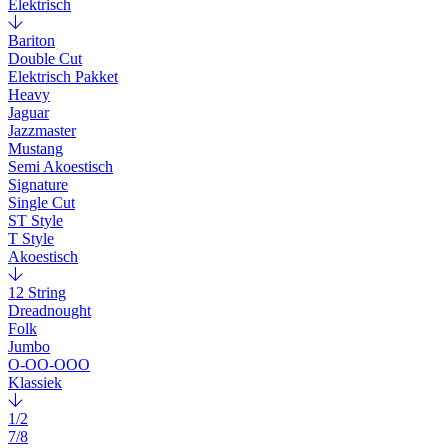
Elektrisch
Bariton
Double Cut
Elektrisch Pakket
Heavy
Jaguar
Jazzmaster
Mustang
Semi Akoestisch
Signature
Single Cut
ST Style
T Style
Akoestisch
12 String
Dreadnought
Folk
Jumbo
O-OO-OOO
Klassiek
1/2
7/8