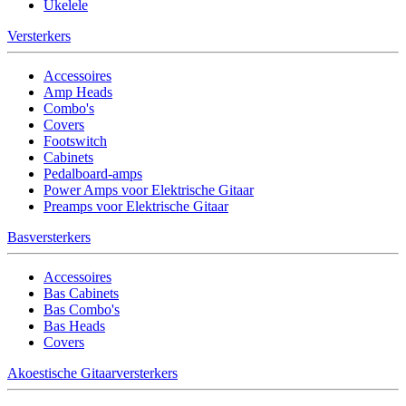
Ukelele
Versterkers
Accessoires
Amp Heads
Combo's
Covers
Footswitch
Cabinets
Pedalboard-amps
Power Amps voor Elektrische Gitaar
Preamps voor Elektrische Gitaar
Basversterkers
Accessoires
Bas Cabinets
Bas Combo's
Bas Heads
Covers
Akoestische Gitaarversterkers