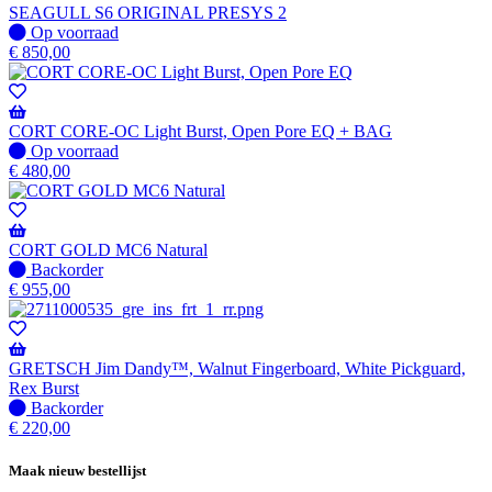
SEAGULL S6 ORIGINAL PRESYS 2
Op
Op voorraad
voorraad
€
850,00
CORT CORE-OC Light Burst, Open Pore EQ + BAG
Op
Op voorraad
voorraad
€
480,00
CORT GOLD MC6 Natural
Niet
Backorder
op
€
955,00
voorraad
-
Wordt
verzonden
GRETSCH Jim Dandy™, Walnut Fingerboard, White Pickguard,
wanneer
Rex Burst
beschikbaar
Niet
Backorder
op
€
220,00
voorraad
-
Maak nieuw bestellijst
Wordt