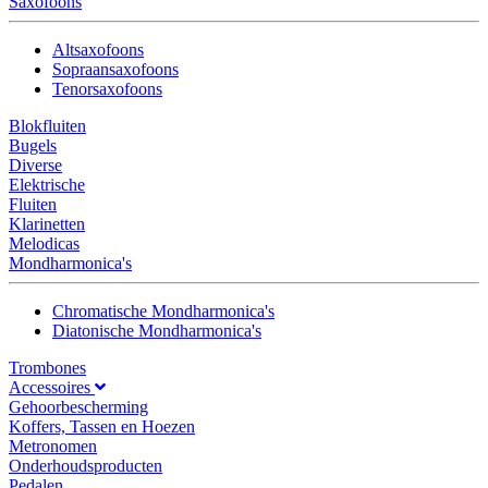
Saxofoons
Altsaxofoons
Sopraansaxofoons
Tenorsaxofoons
Blokfluiten
Bugels
Diverse
Elektrische
Fluiten
Klarinetten
Melodicas
Mondharmonica's
Chromatische Mondharmonica's
Diatonische Mondharmonica's
Trombones
Accessoires
Gehoorbescherming
Koffers, Tassen en Hoezen
Metronomen
Onderhoudsproducten
Pedalen