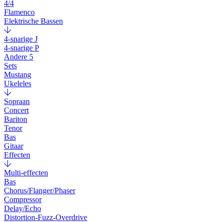
4/4
Flamenco
Elektrische Bassen
4-snarige J
4-snarige P
Andere 5
Sets
Mustang
Ukeleles
Sopraan
Concert
Bariton
Tenor
Bas
Gitaar
Effecten
Multi-effecten
Bas
Chorus/Flanger/Phaser
Compressor
Delay/Echo
Distortion-Fuzz-Overdrive