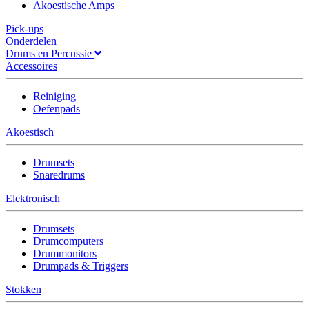
Akoestische Amps
Pick-ups
Onderdelen
Drums en Percussie
Accessoires
Reiniging
Oefenpads
Akoestisch
Drumsets
Snaredrums
Elektronisch
Drumsets
Drumcomputers
Drummonitors
Drumpads & Triggers
Stokken