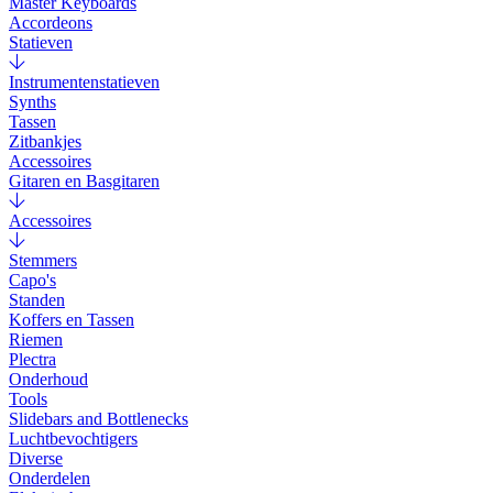
Master Keyboards
Accordeons
Statieven
Instrumentenstatieven
Synths
Tassen
Zitbankjes
Accessoires
Gitaren en Basgitaren
Accessoires
Stemmers
Capo's
Standen
Koffers en Tassen
Riemen
Plectra
Onderhoud
Tools
Slidebars and Bottlenecks
Luchtbevochtigers
Diverse
Onderdelen