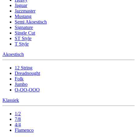
Jaguar
Jazzmaster
Mustang
Semi Akoestisch
Signature
Single Cut
ST Style
T Style
Akoestisch
12 String
Dreadnought
Folk
Jumbo
O-OO-OOO
Klassiek
1/2
7/8
4/4
Flamenco