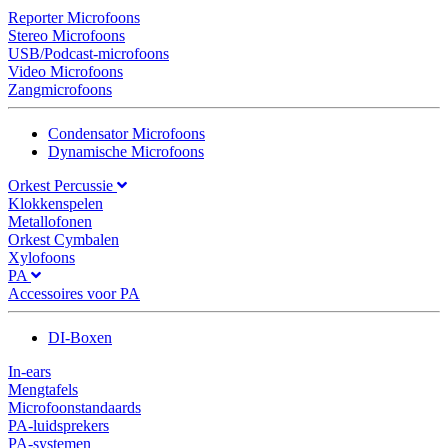
Reporter Microfoons
Stereo Microfoons
USB/Podcast-microfoons
Video Microfoons
Zangmicrofoons
Condensator Microfoons
Dynamische Microfoons
Orkest Percussie
Klokkenspelen
Metallofonen
Orkest Cymbalen
Xylofoons
PA
Accessoires voor PA
DI-Boxen
In-ears
Mengtafels
Microfoonstandaards
PA-luidsprekers
PA-systemen