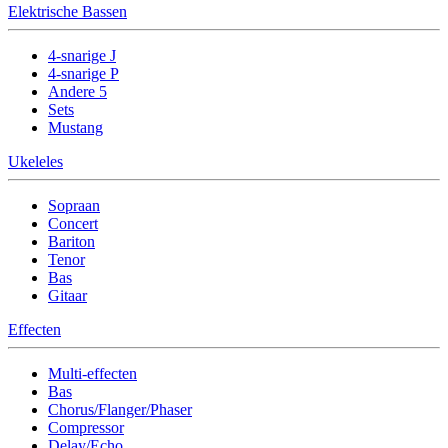
Elektrische Bassen
4-snarige J
4-snarige P
Andere 5
Sets
Mustang
Ukeleles
Sopraan
Concert
Bariton
Tenor
Bas
Gitaar
Effecten
Multi-effecten
Bas
Chorus/Flanger/Phaser
Compressor
Delay/Echo