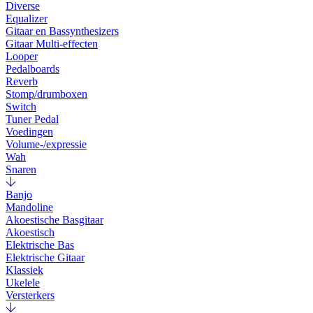
Diverse
Equalizer
Gitaar en Bassynthesizers
Gitaar Multi-effecten
Looper
Pedalboards
Reverb
Stomp/drumboxen
Switch
Tuner Pedal
Voedingen
Volume-/expressie
Wah
Snaren
Banjo
Mandoline
Akoestische Basgitaar
Akoestisch
Elektrische Bas
Elektrische Gitaar
Klassiek
Ukelele
Versterkers