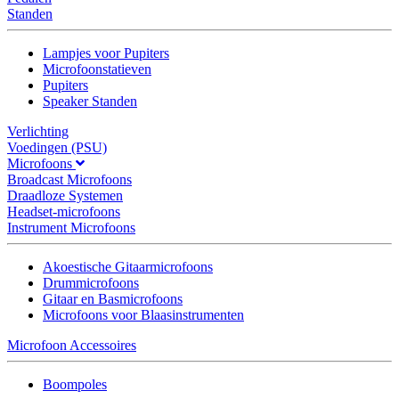
Standen
Lampjes voor Pupiters
Microfoonstatieven
Pupiters
Speaker Standen
Verlichting
Voedingen (PSU)
Microfoons
Broadcast Microfoons
Draadloze Systemen
Headset-microfoons
Instrument Microfoons
Akoestische Gitaarmicrofoons
Drummicrofoons
Gitaar en Basmicrofoons
Microfoons voor Blaasinstrumenten
Microfoon Accessoires
Boompoles