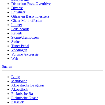
Distortion-Fuzz-Overdrive
Diverse
Equalizer
Gitaar en Bassynthesizers
Gitaar Multi-effecten
Looper
Pedalboards
Reverb
Stomp/drumboxen
Switch
Tuner Pedal
Voedingen
Volume-/expressie
Wah
Snaren
Banjo
Mandoline
Akoestische Basgitaar
Akoestisch
Elektrische Bas
Elektrische Gitaar
Klassiek