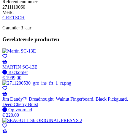
Referentienummer:
2711110060
Merk:
GRETSCH
Garantie: 3 jaar
Gerelateerde producten
MARTIN SC-13E
Niet
Backorder
op
€
1999,00
voorraad
-
Wordt
verzonden
Jim Dandy™ Dreadnought, Walnut Fingerboard, Black Pickguard,
wanneer
Deep Cherry Burst
beschikbaar
Op
Op voorraad
voorraad
€
220,00