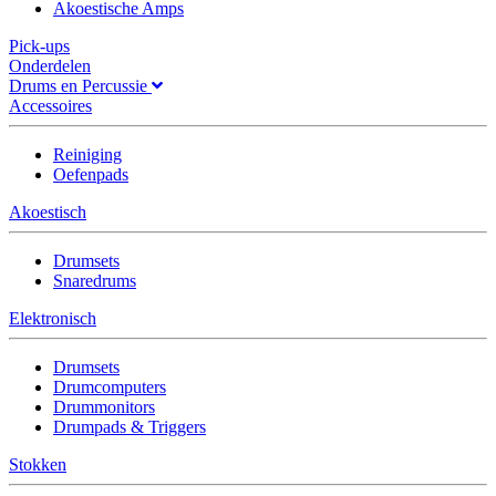
Akoestische Amps
Pick-ups
Onderdelen
Drums en Percussie
Accessoires
Reiniging
Oefenpads
Akoestisch
Drumsets
Snaredrums
Elektronisch
Drumsets
Drumcomputers
Drummonitors
Drumpads & Triggers
Stokken