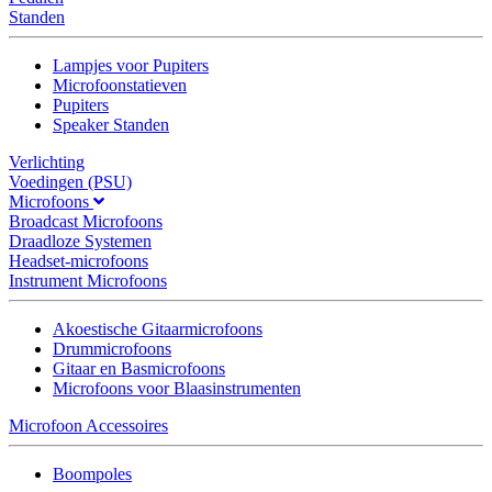
Standen
Lampjes voor Pupiters
Microfoonstatieven
Pupiters
Speaker Standen
Verlichting
Voedingen (PSU)
Microfoons
Broadcast Microfoons
Draadloze Systemen
Headset-microfoons
Instrument Microfoons
Akoestische Gitaarmicrofoons
Drummicrofoons
Gitaar en Basmicrofoons
Microfoons voor Blaasinstrumenten
Microfoon Accessoires
Boompoles