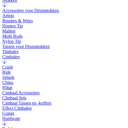
Stokken
Accessoires voor Drumstokken
Artists
Brushes & Wires
Houten Tip
Mallets
Multi Rods
Nylon Tip
Tassen voor Drumstokken
Timbales
Cimbalen
Crash
Ride
Splash
China
Hihat
Cimbaal Accessoires
CImbaal Sets
Cimbaal Tassen en -koffers
Effect Cimbalen
Gongs
Hardware