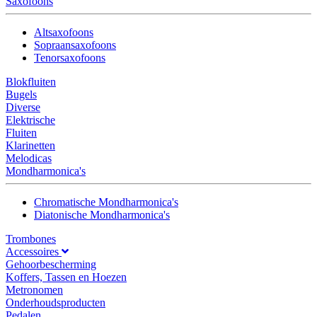
Saxofoons
Altsaxofoons
Sopraansaxofoons
Tenorsaxofoons
Blokfluiten
Bugels
Diverse
Elektrische
Fluiten
Klarinetten
Melodicas
Mondharmonica's
Chromatische Mondharmonica's
Diatonische Mondharmonica's
Trombones
Accessoires
Gehoorbescherming
Koffers, Tassen en Hoezen
Metronomen
Onderhoudsproducten
Pedalen