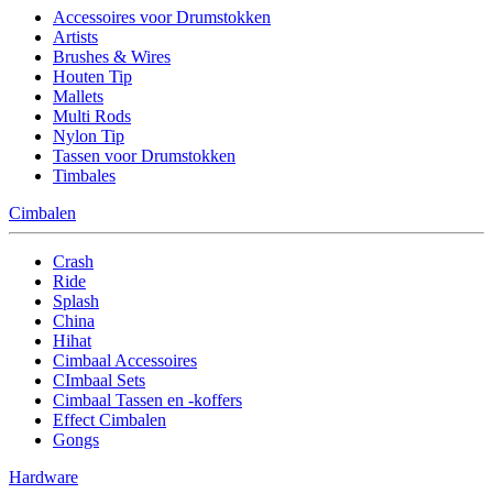
Accessoires voor Drumstokken
Artists
Brushes & Wires
Houten Tip
Mallets
Multi Rods
Nylon Tip
Tassen voor Drumstokken
Timbales
Cimbalen
Crash
Ride
Splash
China
Hihat
Cimbaal Accessoires
CImbaal Sets
Cimbaal Tassen en -koffers
Effect Cimbalen
Gongs
Hardware