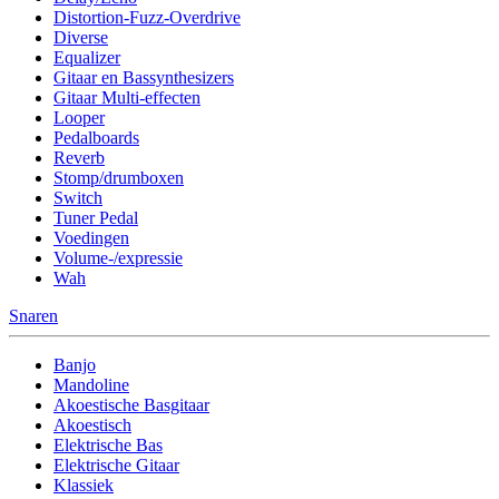
Distortion-Fuzz-Overdrive
Diverse
Equalizer
Gitaar en Bassynthesizers
Gitaar Multi-effecten
Looper
Pedalboards
Reverb
Stomp/drumboxen
Switch
Tuner Pedal
Voedingen
Volume-/expressie
Wah
Snaren
Banjo
Mandoline
Akoestische Basgitaar
Akoestisch
Elektrische Bas
Elektrische Gitaar
Klassiek