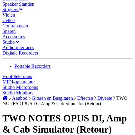
Speaker Standen
Strijkers
Violen
Cello's
Contrabassen
Snaren
Accessoires
Studio
Audio-interfaces
Digitale Recorders
Portable Recorders
Hoofdtelefoons
MIDI-apparatuur
Studio Microfoons
Studio Monitors
Aanbod
Gitaren en Basgitaren
Effecten
Diverse
TWO
NOTES OPUS DI, Amp & Cab Simulator (Retour)
TWO NOTES OPUS DI, Amp
& Cab Simulator (Retour)