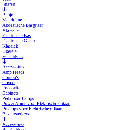
Snaren
Banjo
Mandoline
Akoestische Basgitaar
Akoestisch
Elektrische Bas
Elektrische Gitaar
Klassiek
Ukelele
Versterkers
Accessoires
Amp Heads
Combo's
Covers
Footswitch
Cabinets
Pedalboard-amps
Power Amps voor Elektrische Gitaar
Preamps voor Elektrische Gitaar
Basversterkers
Accessoires
Bas Cabinets