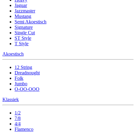
Jaguar
Jazzmaster
Mustang
Semi Akoestisch
Signature
Single Cut
ST Style
T Style
Akoestisch
12 String
Dreadnought
Folk
Jumbo
O-OO-OOO
Klassiek
1/2
7/8
4/4
Flamenco