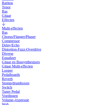
Bariton
Tenor
Bas
Gitaar
Effecten
Multi-effecten
Bas
Chorus/Flanger/Phaser
Compressor
Delay/Echo
Distortion-Fuzz-Overdrive
Diverse
Equalizer
Gitaar en Bassynthesizers
Gitaar Multi-effecten
Looper
Pedalboards
Reverb
Stomp/drumboxen
Switch
Tuner Pedal
Voedingen
Volume-/expressie
Wah