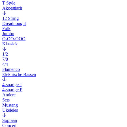
T Style
Akoestisch
12 String
Dreadnought
Folk
Jumbo
O-OO-OOO
Klassiek
1/2
7/8
4/4
Flamenco
Elektrische Bassen
4-snarige J
4-snarige P
Andere
Sets
Mustang
Ukeleles
Sopraan
Concert