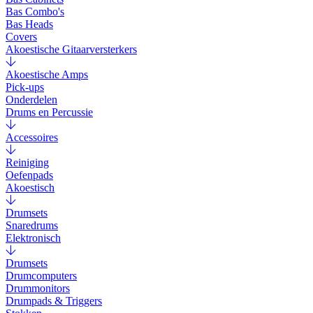
Bas Combo's
Bas Heads
Covers
Akoestische Gitaarversterkers
Akoestische Amps
Pick-ups
Onderdelen
Drums en Percussie
Accessoires
Reiniging
Oefenpads
Akoestisch
Drumsets
Snaredrums
Elektronisch
Drumsets
Drumcomputers
Drummonitors
Drumpads & Triggers