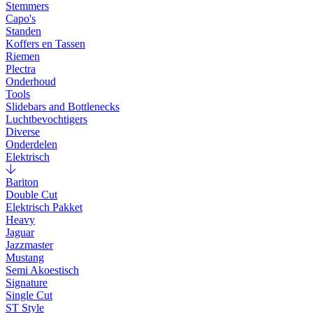
Stemmers
Capo's
Standen
Koffers en Tassen
Riemen
Plectra
Onderhoud
Tools
Slidebars and Bottlenecks
Luchtbevochtigers
Diverse
Onderdelen
Elektrisch
Bariton
Double Cut
Elektrisch Pakket
Heavy
Jaguar
Jazzmaster
Mustang
Semi Akoestisch
Signature
Single Cut
ST Style