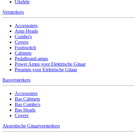
Ukelele
Versterkers
Accessoires
Amp Heads
Combo's
Covers
Footswitch
Cabinets
Pedalboard-amps
Power Amps voor Elektrische Gitaar
Preamps voor Elektrische Gitaar
Basversterkers
Accessoires
Bas Cabinets
Bas Combo's
Bas Heads
Covers
Akoestische Gitaarversterkers