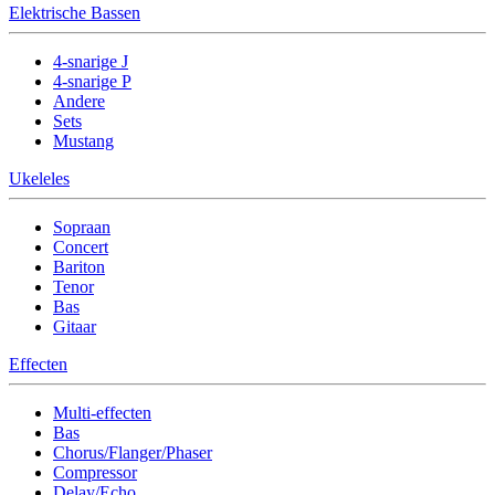
Elektrische Bassen
4-snarige J
4-snarige P
Andere
Sets
Mustang
Ukeleles
Sopraan
Concert
Bariton
Tenor
Bas
Gitaar
Effecten
Multi-effecten
Bas
Chorus/Flanger/Phaser
Compressor
Delay/Echo