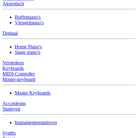
Akoestisch
Buffetpiano's
Vleugelpiano's
Digitaal
Home Piano's
Stage piano's
Versterkers
Keyboards
MIDI-Controller
Master-keyboard
Master Keyboards
Accordeons
Statieven
Instrumentenstatieven
Synths