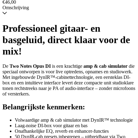
€46,00
Omschrijving
Professioneel gitaar- en
basgeluid, direct klaar voor de
mix!
De
Two Notes Opus DI
is een krachtige
amp & cab simulator
die
speciaal ontworpen is voor live optredens, opnames en studiowerk.
Met ingebouwde DynIR™-cabinettechnologie, een eersteklas DI-
box en een intuïtieve interface levert deze compacte unit studioklare
tonen rechtstreeks naar je PA of audio-interface – zonder microfoons
of versterkers.
Belangrijkste kenmerken:
Volwaardige amp & cab simulator met DynIR™ technologie
Laag-noise DI-box voor gitaar en bas
Onafhankelijke EQ, reverb en enhancer-functies
50 DynIR-cab presets inbegrepen – uitbreidbaar via Two