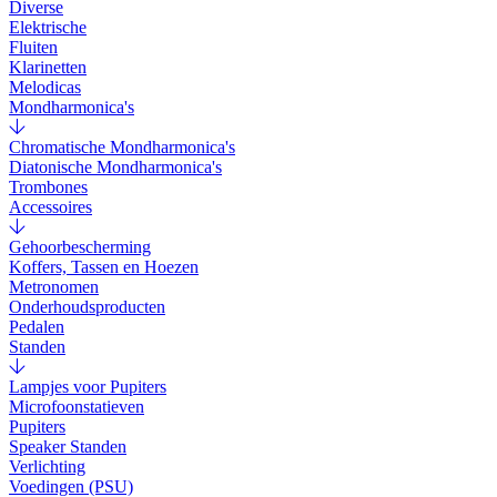
Diverse
Elektrische
Fluiten
Klarinetten
Melodicas
Mondharmonica's
Chromatische Mondharmonica's
Diatonische Mondharmonica's
Trombones
Accessoires
Gehoorbescherming
Koffers, Tassen en Hoezen
Metronomen
Onderhoudsproducten
Pedalen
Standen
Lampjes voor Pupiters
Microfoonstatieven
Pupiters
Speaker Standen
Verlichting
Voedingen (PSU)