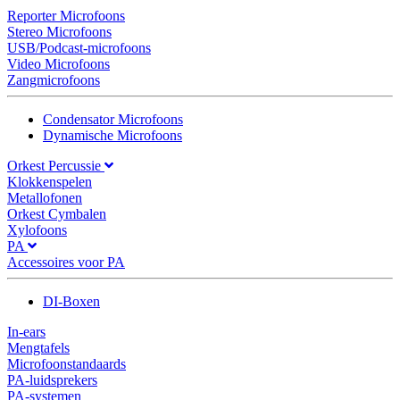
Reporter Microfoons
Stereo Microfoons
USB/Podcast-microfoons
Video Microfoons
Zangmicrofoons
Condensator Microfoons
Dynamische Microfoons
Orkest Percussie
Klokkenspelen
Metallofonen
Orkest Cymbalen
Xylofoons
PA
Accessoires voor PA
DI-Boxen
In-ears
Mengtafels
Microfoonstandaards
PA-luidsprekers
PA-systemen