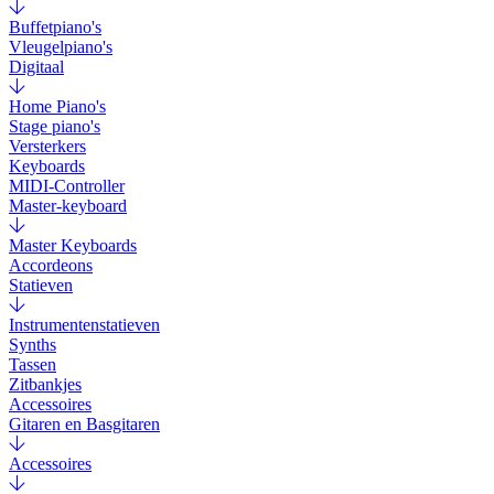
Buffetpiano's
Vleugelpiano's
Digitaal
Home Piano's
Stage piano's
Versterkers
Keyboards
MIDI-Controller
Master-keyboard
Master Keyboards
Accordeons
Statieven
Instrumentenstatieven
Synths
Tassen
Zitbankjes
Accessoires
Gitaren en Basgitaren
Accessoires