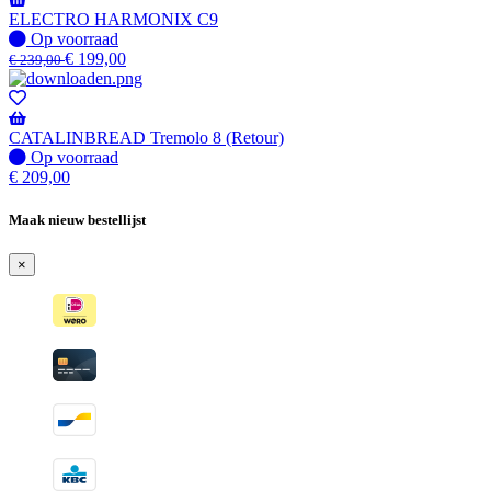
wanneer
ELECTRO HARMONIX C9
beschikbaar
Op
Op voorraad
voorraad
€
199,00
€
239,00
CATALINBREAD Tremolo 8 (Retour)
Op
Op voorraad
voorraad
€
209,00
Maak nieuw bestellijst
×