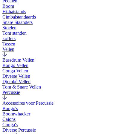
Pedalen
Boom
Hi-hatstands
Cimbalstandaards
Snare Staanders
Stoelen
Tom standen
koffers
Tassen
Vellen
Bassdrum Vellen
Bongo Vellen
Conga Vellen
Diverse Vellen
Djembé Vellen
Tom & Snare Vellen
Percussie
Accessoires voor Percussie
Bongo's
Boomwhacker
Cajons
Conga's
Diverse Percussie