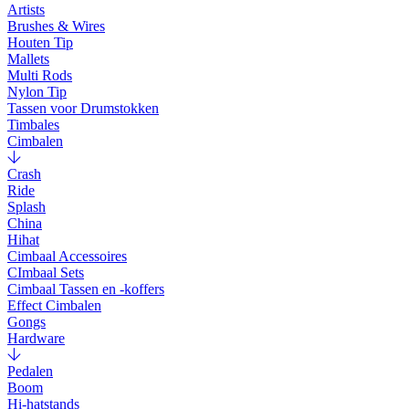
Artists
Brushes & Wires
Houten Tip
Mallets
Multi Rods
Nylon Tip
Tassen voor Drumstokken
Timbales
Cimbalen
Crash
Ride
Splash
China
Hihat
Cimbaal Accessoires
CImbaal Sets
Cimbaal Tassen en -koffers
Effect Cimbalen
Gongs
Hardware
Pedalen
Boom
Hi-hatstands