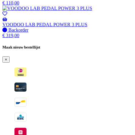
beschikbaar
op
€
110,00
voorraad
-
Wordt
verzonden
VOODOO LAB PEDAL POWER 3 PLUS
wanneer
Niet
Backorder
beschikbaar
op
€
319,00
voorraad
-
Maak nieuw bestellijst
Wordt
verzonden
×
wanneer
beschikbaar