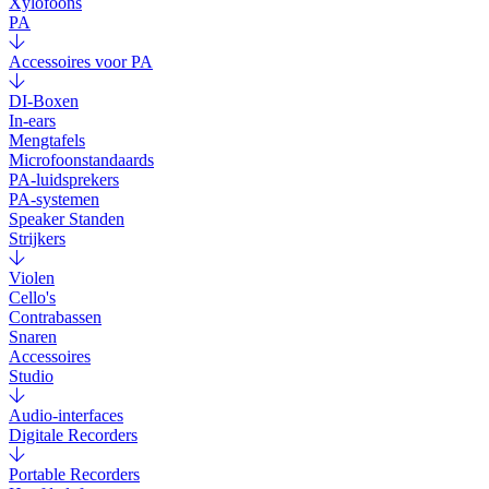
Xylofoons
PA
Accessoires voor PA
DI-Boxen
In-ears
Mengtafels
Microfoonstandaards
PA-luidsprekers
PA-systemen
Speaker Standen
Strijkers
Violen
Cello's
Contrabassen
Snaren
Accessoires
Studio
Audio-interfaces
Digitale Recorders
Portable Recorders