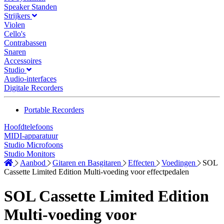
Speaker Standen
Strijkers
Violen
Cello's
Contrabassen
Snaren
Accessoires
Studio
Audio-interfaces
Digitale Recorders
Portable Recorders
Hoofdtelefoons
MIDI-apparatuur
Studio Microfoons
Studio Monitors
Aanbod
Gitaren en Basgitaren
Effecten
Voedingen
SOL
Cassette Limited Edition Multi-voeding voor effectpedalen
SOL Cassette Limited Edition
Multi-voeding voor