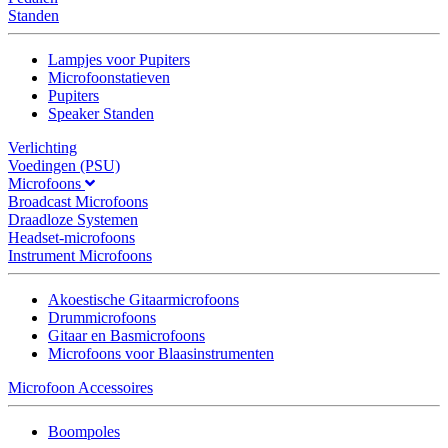
Standen
Lampjes voor Pupiters
Microfoonstatieven
Pupiters
Speaker Standen
Verlichting
Voedingen (PSU)
Microfoons
Broadcast Microfoons
Draadloze Systemen
Headset-microfoons
Instrument Microfoons
Akoestische Gitaarmicrofoons
Drummicrofoons
Gitaar en Basmicrofoons
Microfoons voor Blaasinstrumenten
Microfoon Accessoires
Boompoles