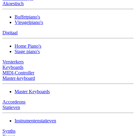
Akoestisch
Buffetpiano's
Vleugelpiano's
Digitaal
Home Piano's
Stage piano's
Versterkers
Keyboards
MIDI-Controller
Master-keyboard
Master Keyboards
Accordeons
Statieven
Instrumentenstatieven
Synths