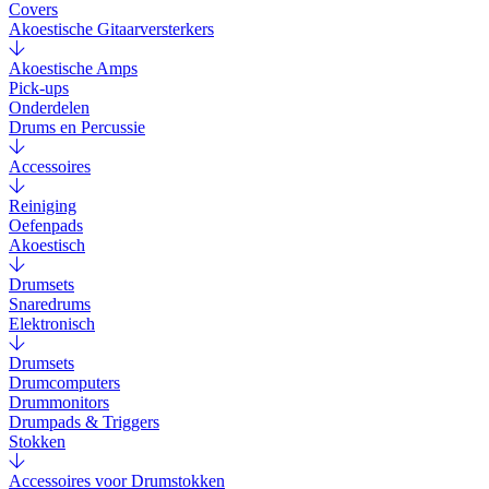
Covers
Akoestische Gitaarversterkers
Akoestische Amps
Pick-ups
Onderdelen
Drums en Percussie
Accessoires
Reiniging
Oefenpads
Akoestisch
Drumsets
Snaredrums
Elektronisch
Drumsets
Drumcomputers
Drummonitors
Drumpads & Triggers
Stokken
Accessoires voor Drumstokken