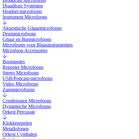
Broadcast Microfoons
Draadloze Systemen
Headset-microfoons
Instrument Microfoons
Akoestische Gitaarmicrofoons
Drummicrofoons
Gitaar en Basmicrofoons
Microfoons voor Blaasinstrumenten
Microfoon Accessoires
Boompoles
Reporter Microfoons
Stereo Microfoons
USB/Podcast-microfoons
Video Microfoons
Zangmicrofoons
Condensator Microfoons
Dynamische Microfoons
Orkest Percussie
Klokkenspelen
Metallofonen
Orkest Cymbalen