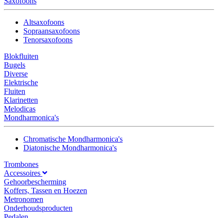
Saxofoons
Altsaxofoons
Sopraansaxofoons
Tenorsaxofoons
Blokfluiten
Bugels
Diverse
Elektrische
Fluiten
Klarinetten
Melodicas
Mondharmonica's
Chromatische Mondharmonica's
Diatonische Mondharmonica's
Trombones
Accessoires
Gehoorbescherming
Koffers, Tassen en Hoezen
Metronomen
Onderhoudsproducten
Pedalen