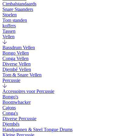
Cimbalstandaards
Snare Staanders
Stoelen
Tom standen
koffers
Tassen
Vellen
Bassdrum Vellen
Bongo Vellen
Conga Vellen
Diverse Vellen
Djembé Vellen
Tom & Snare Vellen
Percussie
Accessoires voor Percussie
Bongo's
Boomwhacker
Cajons
Conga's
Diverse Percussie
Djembés
Handpannen & Steel Tongue Drums
Kleine Percussie