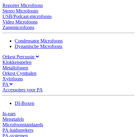
Reporter Microfoons
Stereo Microfoons
USB/Podcast-microfoons
Video Microfoons
Zangmicrofoons
Condensator Microfoons
Dynamische Microfoons
Orkest Percussie
Klokkenspelen
Metallofonen
Orkest Cymbalen
Xylofoons
PA
Accessoires voor PA
DI-Boxen
In-ears
Mengtafels
Microfoonstandaards
PA-luidsprekers
PA-systemen