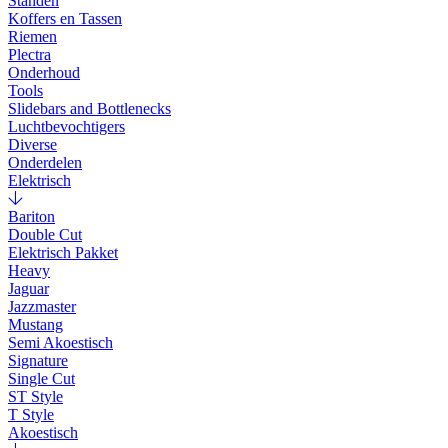
Standen
Koffers en Tassen
Riemen
Plectra
Onderhoud
Tools
Slidebars and Bottlenecks
Luchtbevochtigers
Diverse
Onderdelen
Elektrisch
Bariton
Double Cut
Elektrisch Pakket
Heavy
Jaguar
Jazzmaster
Mustang
Semi Akoestisch
Signature
Single Cut
ST Style
T Style
Akoestisch