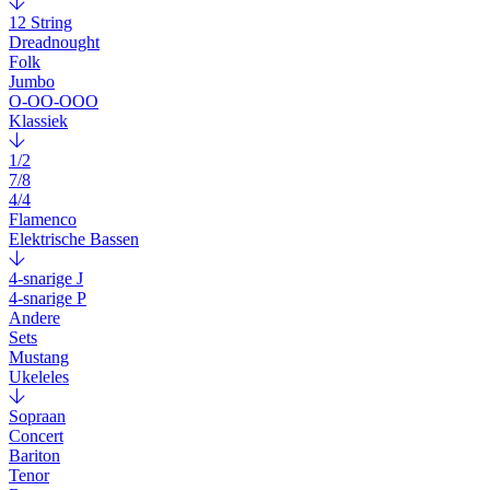
12 String
Dreadnought
Folk
Jumbo
O-OO-OOO
Klassiek
1/2
7/8
4/4
Flamenco
Elektrische Bassen
4-snarige J
4-snarige P
Andere
Sets
Mustang
Ukeleles
Sopraan
Concert
Bariton
Tenor