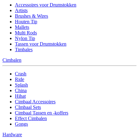
Accessoires voor Drumstokken
Artists
Brushes & Wires
Houten Tip
Mallets
Multi Rods
Nylon Tip
Tassen voor Drumstokken
Timbales
Cimbalen
Crash
Ride
Splash
China
Hihat
Cimbaal Accessoires
CImbaal Sets
Cimbaal Tassen en -koffers
Effect Cimbalen
Gongs
Hardware