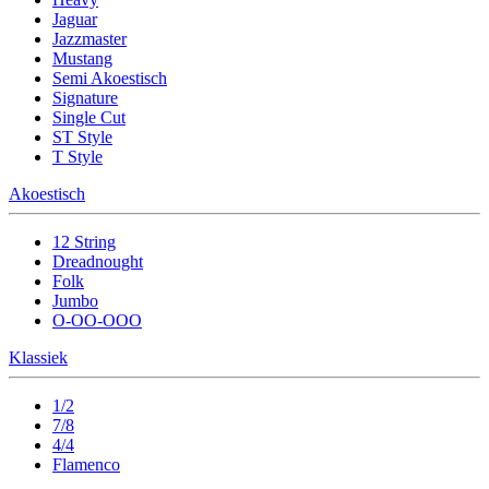
Jaguar
Jazzmaster
Mustang
Semi Akoestisch
Signature
Single Cut
ST Style
T Style
Akoestisch
12 String
Dreadnought
Folk
Jumbo
O-OO-OOO
Klassiek
1/2
7/8
4/4
Flamenco