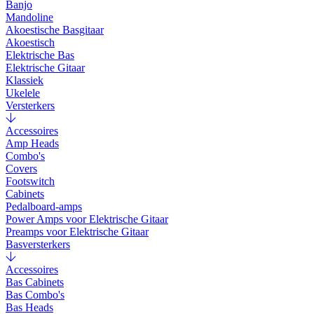
Banjo
Mandoline
Akoestische Basgitaar
Akoestisch
Elektrische Bas
Elektrische Gitaar
Klassiek
Ukelele
Versterkers
Accessoires
Amp Heads
Combo's
Covers
Footswitch
Cabinets
Pedalboard-amps
Power Amps voor Elektrische Gitaar
Preamps voor Elektrische Gitaar
Basversterkers
Accessoires
Bas Cabinets
Bas Combo's
Bas Heads