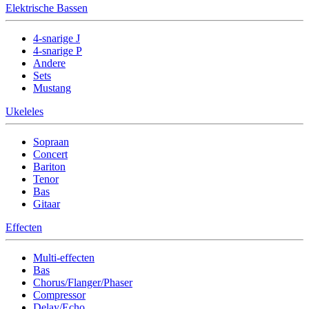
Elektrische Bassen
4-snarige J
4-snarige P
Andere
Sets
Mustang
Ukeleles
Sopraan
Concert
Bariton
Tenor
Bas
Gitaar
Effecten
Multi-effecten
Bas
Chorus/Flanger/Phaser
Compressor
Delay/Echo