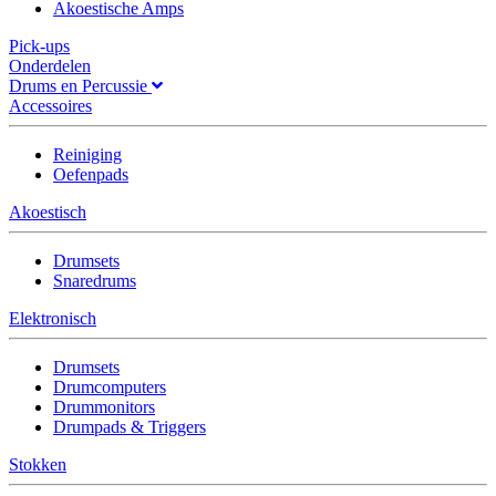
Akoestische Amps
Pick-ups
Onderdelen
Drums en Percussie
Accessoires
Reiniging
Oefenpads
Akoestisch
Drumsets
Snaredrums
Elektronisch
Drumsets
Drumcomputers
Drummonitors
Drumpads & Triggers
Stokken