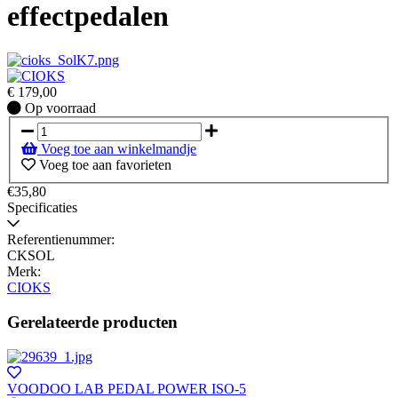
effectpedalen
€
179,00
Op
Op voorraad
voorraad
Voeg toe aan winkelmandje
Voeg toe aan favorieten
€35,80
Specificaties
Referentienummer:
CKSOL
Merk:
CIOKS
Gerelateerde producten
VOODOO LAB PEDAL POWER ISO-5