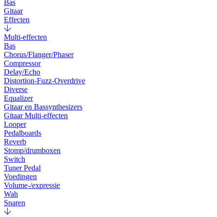
Bas
Gitaar
Effecten
Multi-effecten
Bas
Chorus/Flanger/Phaser
Compressor
Delay/Echo
Distortion-Fuzz-Overdrive
Diverse
Equalizer
Gitaar en Bassynthesizers
Gitaar Multi-effecten
Looper
Pedalboards
Reverb
Stomp/drumboxen
Switch
Tuner Pedal
Voedingen
Volume-/expressie
Wah
Snaren