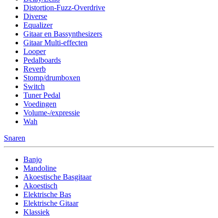
Distortion-Fuzz-Overdrive
Diverse
Equalizer
Gitaar en Bassynthesizers
Gitaar Multi-effecten
Looper
Pedalboards
Reverb
Stomp/drumboxen
Switch
Tuner Pedal
Voedingen
Volume-/expressie
Wah
Snaren
Banjo
Mandoline
Akoestische Basgitaar
Akoestisch
Elektrische Bas
Elektrische Gitaar
Klassiek