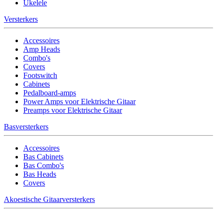
Ukelele
Versterkers
Accessoires
Amp Heads
Combo's
Covers
Footswitch
Cabinets
Pedalboard-amps
Power Amps voor Elektrische Gitaar
Preamps voor Elektrische Gitaar
Basversterkers
Accessoires
Bas Cabinets
Bas Combo's
Bas Heads
Covers
Akoestische Gitaarversterkers