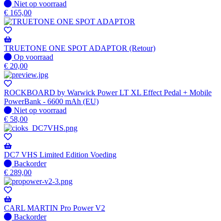
Niet
Niet op voorraad
op
€
165,00
voorraad
TRUETONE ONE SPOT ADAPTOR (Retour)
Op
Op voorraad
voorraad
€
20,00
ROCKBOARD by Warwick Power LT XL Effect Pedal + Mobile
PowerBank - 6600 mAh (EU)
Niet
Niet op voorraad
op
€
58,00
voorraad
DC7 VHS Limited Edition Voeding
Niet
Backorder
op
€
289,00
voorraad
-
Wordt
verzonden
CARL MARTIN Pro Power V2
wanneer
Niet
Backorder